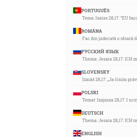
PORTUGUÊS
Tema: Isaías 28,17: “EU faç
ROMÂNA
Fac din judecată o sfoară 
РУССКИЙ ЯЗЫК
Thema: Jesaia 28,17: ICH 
SLOVENSKY
Izaiáš 28,17: „Ja činím prá
POLSKI
Temat: Izajasza 28,17: I u
DEUTSCH
Thema: Jesaia 28,17: ICH 
ENGLISH