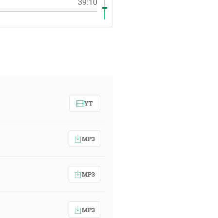
39:10
YT
MP3
MP3
MP3