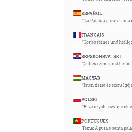
ESPAÑOL
"¡La Palabra pura y santa 
FRANÇAIS
"Gottes reines und heilig
SRPSKOHRVATSKI
"Gottes reines und heilig
MAGYAR
"Isten tiszta és szent Igéje
POLSKI
"Boże czyste i święte sło
PORTUGUÊS
Tema: A pura e santa pala