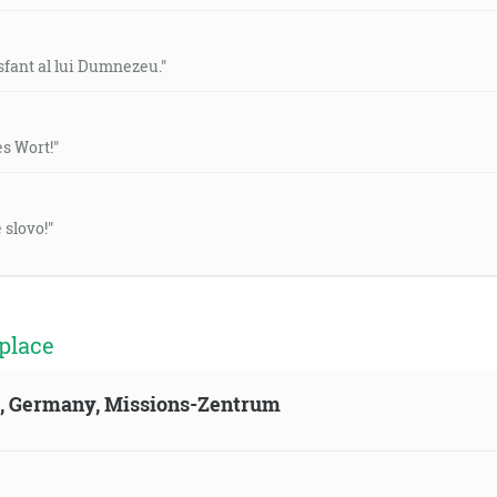
sfant al lui Dumnezeu."
es Wort!"
 slovo!"
place
ld, Germany, Missions-Zentrum