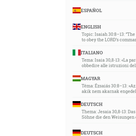
ESPAÑOL
ENGLISH
Topic: Isaiah 30:8–13: “Th
to obey the LORD’s comman
ITALIANO
Tema: Isaia 30,8-13: «La paro
obbedire alle istruzioni de
MAGYAR
Téma: Ézsaiás 30:8–13: »Az 
akik nem akarnak engedel
DEUTSCH
Thema: Jesaia 30,8-13: Da
Söhne die den Weisungen 
DEUTSCH