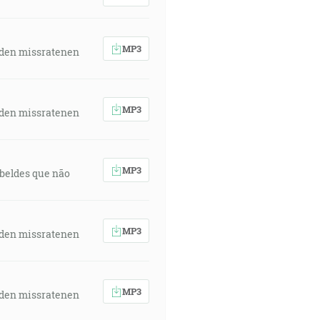
MP3
 den missratenen
MP3
 den missratenen
MP3
rebeldes que não
MP3
 den missratenen
MP3
 den missratenen