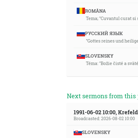
ROMÂNA
Tema; "Cuvantul curat si 
РУССКИЙ ЯЗЫК
"Gottes reines und heilig
SLOVENSKY
Téma: "Božie čisté a sväté
Next sermons from this 
1991-06-02 10:00, Krefe
Broadcasted: 2026-08-02 10:00
SLOVENSKY