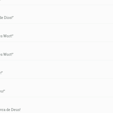
de Dios!"
es Wort!"
es Wort!"
!"
wo!"
vra de Deus!