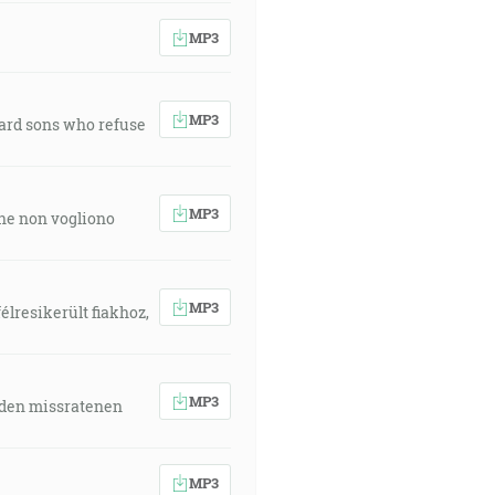
MP3
MP3
ward sons who refuse
MP3
 che non vogliono
MP3
élresikerült fiakhoz,
MP3
 den missratenen
MP3