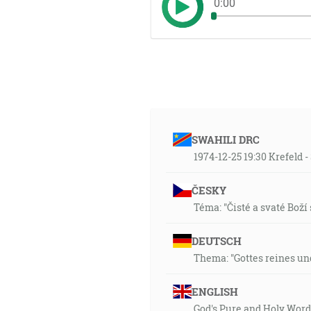
0:00
SWAHILI DRC
1974-12-25 19:30 Krefeld 
ČESKY
Téma: "Čisté a svaté Boží 
DEUTSCH
Thema: "Gottes reines und
ENGLISH
God's Pure and Holy Word