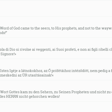
e Word of God came to the seers, to His prophets, and not to the way
ds!”
la di Dio si rivolse ai veggenti, ai Suoi profeti, e non ai figli ribelli
l Signore!»
Isten Igéje a látnokokhoz, az Ő prófétáihoz intéződött, nem pedig a f
meskedni az ÚR utasításainak!«
s Wort Gottes kam zu den Sehern, zu Seinen Propheten und nicht zu
des HERRN nicht gehorchen wollen!