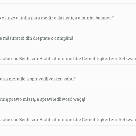
o o juizo a linha para medir e da justiça a minha balança!”
de măsurat și din dreptate o cumpănă!
mache das Recht zur Richtschnur und die Gerechtigkeit zur Setzwaa
vo za meradlo a spravodlivosť za váhu!“
czynię prawo miarą, a sprawiedliwość wagą!
mache das Recht zur Richtschnur und die Gerechtigkeit zur Setzwaa