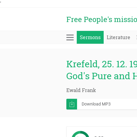
'
Free People's missi
Sermons
Literature
Krefeld, 25. 12. 1
God's Pure and 
Ewald Frank
Download MP3