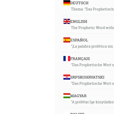
DEUTSCH
Thema: "Das Prophetische
ENGLISH
The Prophetic Word withou
ESPAÑOL
"¡La palabra profética sin
FRANÇAIS
"Das Prophetische Wort oh
SRPSKOHRVATSKI
"Das Prophetische Wort oh
MAGYAR
"A prófétai Ige kinyilatko