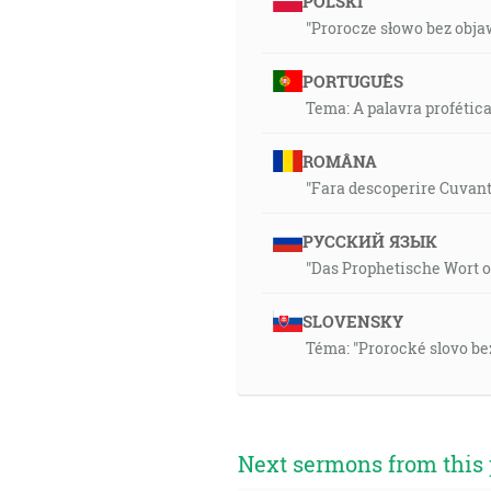
POLSKI
"Prorocze słowo bez objaw
PORTUGUÊS
Tema: A palavra profética
ROMÂNA
"Fara descoperire Cuvantu
РУССКИЙ ЯЗЫК
"Das Prophetische Wort oh
SLOVENSKY
Téma: "Prorocké slovo bez
Next sermons from this 