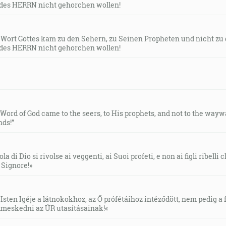
des HERRN nicht gehorchen wollen!
s Wort Gottes kam zu den Sehern, zu Seinen Propheten und nicht zu
des HERRN nicht gehorchen wollen!
e Word of God came to the seers, to His prophets, and not to the way
ds!”
la di Dio si rivolse ai veggenti, ai Suoi profeti, e non ai figli ribelli
l Signore!»
Isten Igéje a látnokokhoz, az Ő prófétáihoz intéződött, nem pedig a f
meskedni az ÚR utasításainak!«