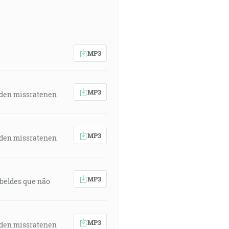
MP3
MP3
 den missratenen
MP3
 den missratenen
MP3
rebeldes que não
MP3
 den missratenen