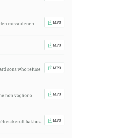
MP3
 den missratenen
MP3
MP3
ward sons who refuse
MP3
 che non vogliono
MP3
élresikerült fiakhoz,