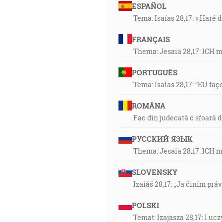
ESPAÑOL
Tema: Isaías 28,17: «¡Haré d
FRANÇAIS
Thema: Jesaia 28,17: ICH 
PORTUGUÊS
Tema: Isaías 28,17: “EU faç
ROMÂNA
Fac din judecată o sfoară 
РУССКИЙ ЯЗЫК
Thema: Jesaia 28,17: ICH 
SLOVENSKY
Izaiáš 28,17: „Ja činím prá
POLSKI
Temat: Izajasza 28,17: I u