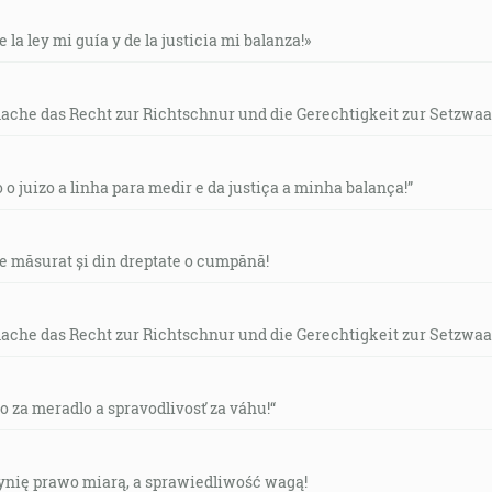
e la ley mi guía y de la justicia mi balanza!»
mache das Recht zur Richtschnur und die Gerechtigkeit zur Setzwaa
o o juizo a linha para medir e da justiça a minha balança!”
de măsurat și din dreptate o cumpănă!
mache das Recht zur Richtschnur und die Gerechtigkeit zur Setzwaa
vo za meradlo a spravodlivosť za váhu!“
czynię prawo miarą, a sprawiedliwość wagą!