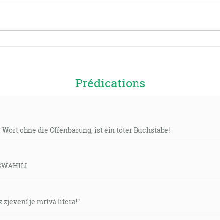
Prédications
Wort ohne die Offenbarung, ist ein toter Buchstabe!
 SWAHILI
zjevení je mrtvá litera!"