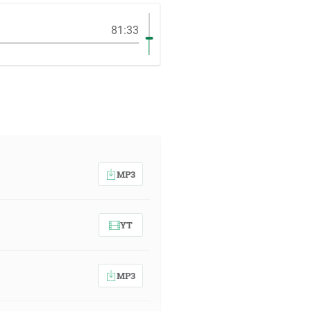
81:33
MP3
YT
MP3