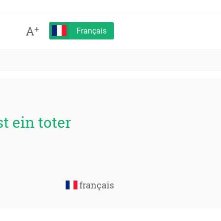
A
+
Français
t ein toter
français