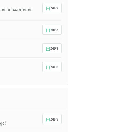
MP3
 den missratenen
MP3
MP3
MP3
MP3
ge!