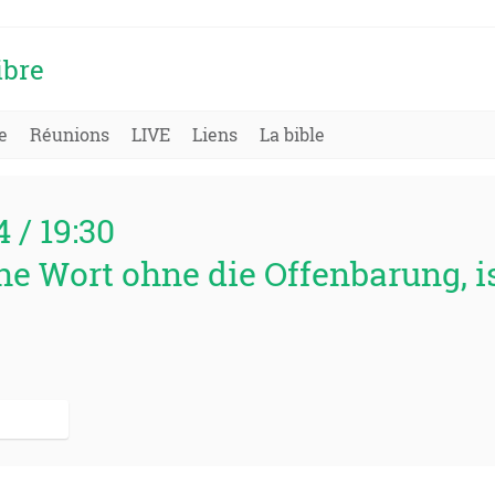
ibre
e
Réunions
LIVE
Liens
La bible
4 / 19:30
e Wort ohne die Offenbarung, is