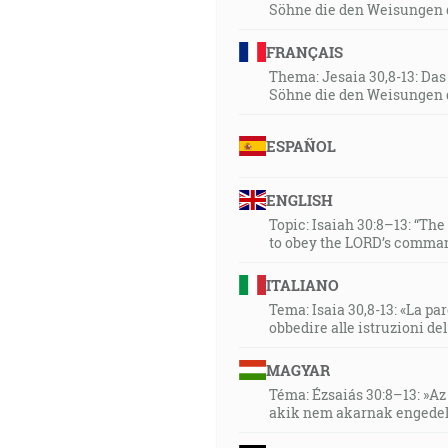
Söhne die den Weisungen 
FRANÇAIS
Thema: Jesaia 30,8-13: Da
Söhne die den Weisungen 
ESPAÑOL
ENGLISH
Topic: Isaiah 30:8–13: “Th
to obey the LORD’s comman
ITALIANO
Tema: Isaia 30,8-13: «La paro
obbedire alle istruzioni de
MAGYAR
Téma: Ézsaiás 30:8–13: »Az 
akik nem akarnak engedel