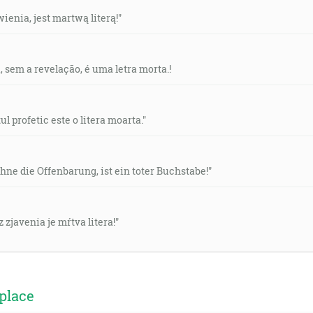
ienia, jest martwą literą!"
, sem a revelação, é uma letra morta.!
l profetic este o litera moarta."
ne die Offenbarung, ist ein toter Buchstabe!"
 zjavenia je mŕtva litera!"
place