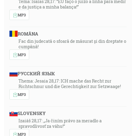
Tema: Isaías 28,17: “EU faço o juizo a linha para medir
e da justiça a minha balança!”
MP3
ROMÂNA
Fac din judecată o sfoară de măsurat și din dreptate o
cumpănă!
MP3
РУССКИЙ ЯЗЫК
Thema: Jesaia 28,17: ICH mache das Recht zur
Richtschnur und die Gerechtigkeit zur Setzwaage!
MP3
SLOVENSKY
Izaiáš 28,17: „Ja činím právo za meradlo a
spravodlivosť za váhu!“
MP3