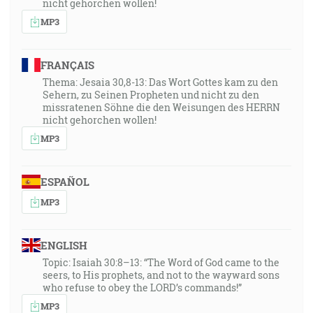
nicht gehorchen wollen!
MP3
FRANÇAIS
Thema: Jesaia 30,8-13: Das Wort Gottes kam zu den
Sehern, zu Seinen Propheten und nicht zu den
missratenen Söhne die den Weisungen des HERRN
nicht gehorchen wollen!
MP3
ESPAÑOL
MP3
ENGLISH
Topic: Isaiah 30:8–13: “The Word of God came to the
seers, to His prophets, and not to the wayward sons
who refuse to obey the LORD’s commands!”
MP3