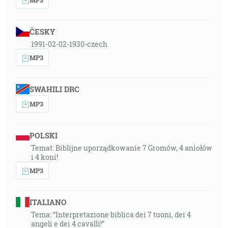
ČESKY
1991-02-02-1930-czech
MP3
SWAHILI DRC
MP3
POLSKI
Temat: Biblijne uporządkowanie 7 Gromów, 4 aniołów
i 4 koni!
MP3
ITALIANO
Tema: “Interpretazione biblica dei 7 tuoni, dei 4
angeli e dei 4 cavalli!”