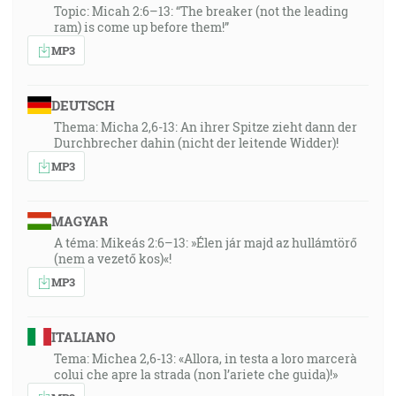
Topic: Micah 2:6–13: “The breaker (not the leading
ram) is come up before them!”
MP3
DEUTSCH
Thema: Micha 2,6-13: An ihrer Spitze zieht dann der
Durchbrecher dahin (nicht der leitende Widder)!
MP3
MAGYAR
A téma: Mikeás 2:6–13: »Élen jár majd az hullámtörő
(nem a vezető kos)«!
MP3
ITALIANO
Tema: Michea 2,6-13: «Allora, in testa a loro marcerà
colui che apre la strada (non l’ariete che guida)!»