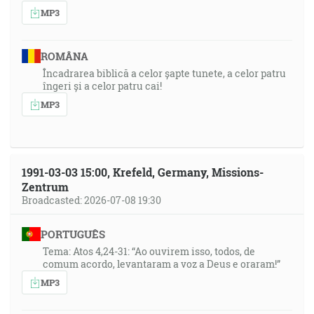
MP3
ROMÂNA
Încadrarea biblică a celor șapte tunete, a celor patru
îngeri și a celor patru cai!
MP3
1991-03-03 15:00, Krefeld, Germany, Missions-
Zentrum
Broadcasted: 2026-07-08 19:30
PORTUGUÊS
Tema: Atos 4,24-31: “Ao ouvirem isso, todos, de
comum acordo, levantaram a voz a Deus e oraram!”
MP3