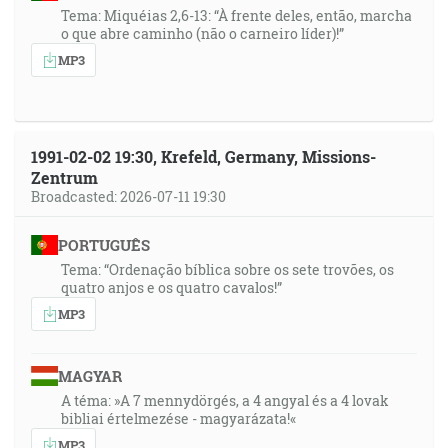
Tema: Miquéias 2,6-13: “À frente deles, então, marcha
o que abre caminho (não o carneiro líder)!”
MP3
1991-02-02 19:30, Krefeld, Germany, Missions-
Zentrum
Broadcasted: 2026-07-11 19:30
PORTUGUÊS
Tema: “Ordenação bíblica sobre os sete trovões, os
quatro anjos e os quatro cavalos!”
MP3
MAGYAR
A téma: »A 7 mennydörgés, a 4 angyal és a 4 lovak
bibliai értelmezése - magyarázata!«
MP3