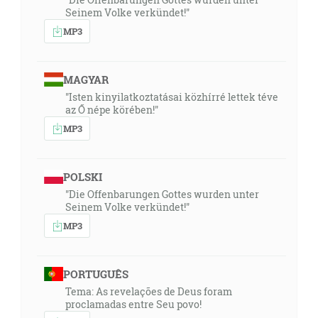
Seinem Volke verkündet!"
MP3
MAGYAR
"Isten kinyilatkoztatásai közhírré lettek téve
az Ő népe körében!"
MP3
POLSKI
"Die Offenbarungen Gottes wurden unter
Seinem Volke verkündet!"
MP3
PORTUGUÊS
Tema: As revelações de Deus foram
proclamadas entre Seu povo!