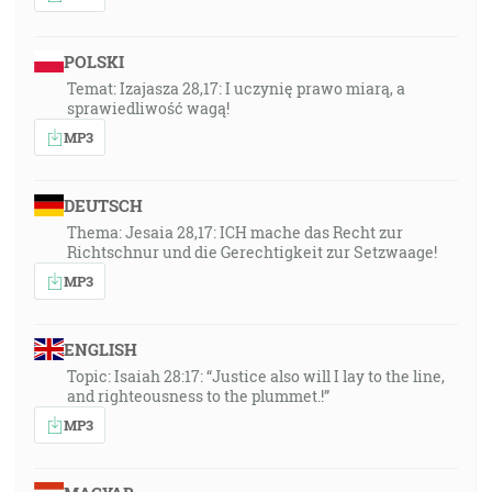
POLSKI
Temat: Izajasza 28,17: I uczynię prawo miarą, a
sprawiedliwość wagą!
MP3
DEUTSCH
Thema: Jesaia 28,17: ICH mache das Recht zur
Richtschnur und die Gerechtigkeit zur Setzwaage!
MP3
ENGLISH
Topic: Isaiah 28:17: “Justice also will I lay to the line,
and righteousness to the plummet.!”
MP3