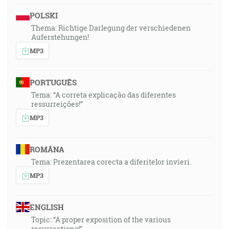
POLSKI
Thema: Richtige Darlegung der verschiedenen
Auferstehungen!
MP3
PORTUGUÊS
Tema: “A correta explicação das diferentes
ressurreições!”
MP3
ROMÂNA
Tema: Prezentarea corecta a diferitelor invieri.
MP3
ENGLISH
Topic: “A proper exposition of the various
resurrections!”