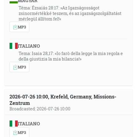
MAGYAR
Téma: Ézsaiás 28:17: »Az Igazságosságot
zsinormértékké teszem, és az igazságszolgáltatást
mérlegül állítom fel!«
MP3
ITALIANO
Tema: Isaia 28,17: «Io farò della legge la mia regola e
della giustizia la mia bilancia!»
MP3
2026-07-26 10:00, Krefeld, Germany, Missions-
Zentrum
Broadcasted: 2026-07-26 10:00
ITALIANO
MP3