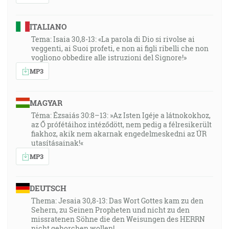
ITALIANO
Tema: Isaia 30,8-13: «La parola di Dio si rivolse ai
veggenti, ai Suoi profeti, e non ai figli ribelli che non
vogliono obbedire alle istruzioni del Signore!»
MP3
MAGYAR
Téma: Ézsaiás 30:8–13: »Az Isten Igéje a látnokokhoz,
az Ő prófétáihoz intéződött, nem pedig a félresikerült
fiakhoz, akik nem akarnak engedelmeskedni az ÚR
utasításainak!«
MP3
DEUTSCH
Thema: Jesaia 30,8-13: Das Wort Gottes kam zu den
Sehern, zu Seinen Propheten und nicht zu den
missratenen Söhne die den Weisungen des HERRN
nicht gehorchen wollen!