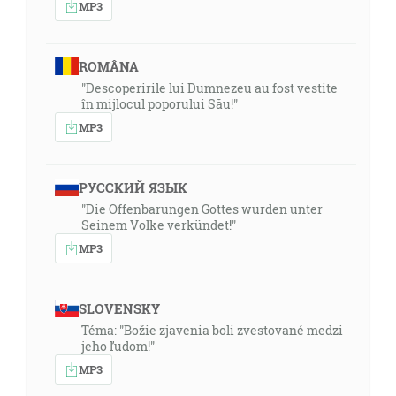
MP3
ROMÂNA
"Descoperirile lui Dumnezeu au fost vestite
în mijlocul poporului Său!"
MP3
РУССКИЙ ЯЗЫК
"Die Offenbarungen Gottes wurden unter
Seinem Volke verkündet!"
MP3
SLOVENSKY
Téma: "Božie zjavenia boli zvestované medzi
jeho ľudom!"
MP3