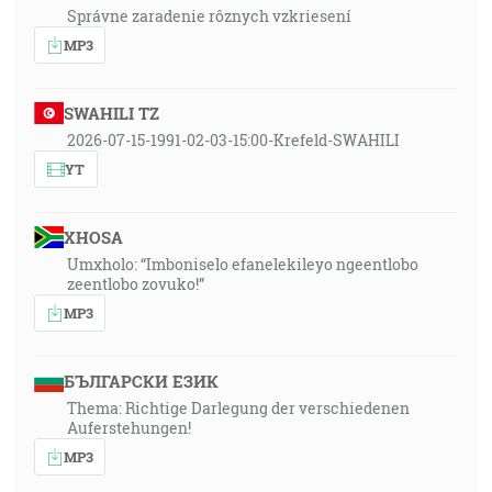
Správne zaradenie rôznych vzkriesení
MP3
SWAHILI TZ
2026-07-15-1991-02-03-15:00-Krefeld-SWAHILI
YT
XHOSA
Umxholo: “Imboniselo efanelekileyo ngeentlobo
zeentlobo zovuko!”
MP3
БЪЛГАРСКИ ЕЗИК
Thema: Richtige Darlegung der verschiedenen
Auferstehungen!
MP3