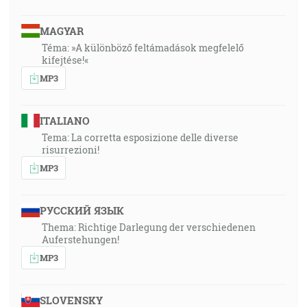
MAGYAR
Téma: »A különböző feltámadások megfelelő
kifejtése!«
MP3
ITALIANO
Tema: La corretta esposizione delle diverse
risurrezioni!
MP3
РУССКИЙ ЯЗЫК
Thema: Richtige Darlegung der verschiedenen
Auferstehungen!
MP3
SLOVENSKY