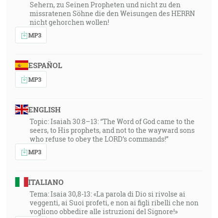
Sehern, zu Seinen Propheten und nicht zu den
missratenen Söhne die den Weisungen des HERRN
nicht gehorchen wollen!
MP3
ESPAÑOL
MP3
ENGLISH
Topic: Isaiah 30:8–13: “The Word of God came to the
seers, to His prophets, and not to the wayward sons
who refuse to obey the LORD’s commands!”
MP3
ITALIANO
Tema: Isaia 30,8-13: «La parola di Dio si rivolse ai
veggenti, ai Suoi profeti, e non ai figli ribelli che non
vogliono obbedire alle istruzioni del Signore!»