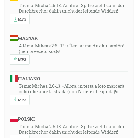
Thema: Micha 2,6-13: An ihrer Spitze zieht dann der
Durchbrecher dahin (nicht der leitende Widder)!
MP3
MAGYAR
A téma: Mikeás 2:6–13: »Élen jár majd az hullámtörő
(nem a vezető kos)«!
MP3
ITALIANO
Tema: Michea 2,6-13: «Allora, in testa a loro marcerà
colui che apre la strada (non l’ariete che guida)!»
MP3
POLSKI
Thema: Micha 2,6-13: An ihrer Spitze zieht dann der
Durchbrecher dahin (nicht der leitende Widder)!