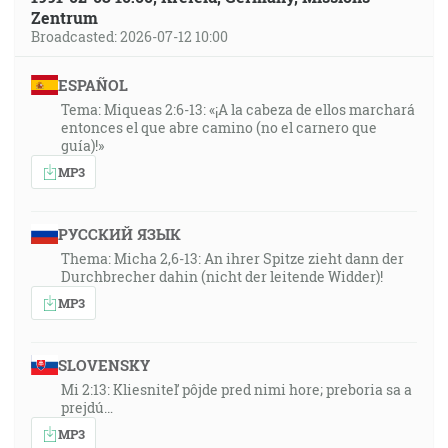
Zentrum
Broadcasted: 2026-07-12 10:00
ESPAÑOL
Tema: Miqueas 2:6-13: «¡A la cabeza de ellos marchará
entonces el que abre camino (no el carnero que
guía)!»
MP3
РУССКИЙ ЯЗЫК
Thema: Micha 2,6-13: An ihrer Spitze zieht dann der
Durchbrecher dahin (nicht der leitende Widder)!
MP3
SLOVENSKY
Mi 2:13: Kliesniteľ pôjde pred nimi hore; preboria sa a
prejdú…
MP3