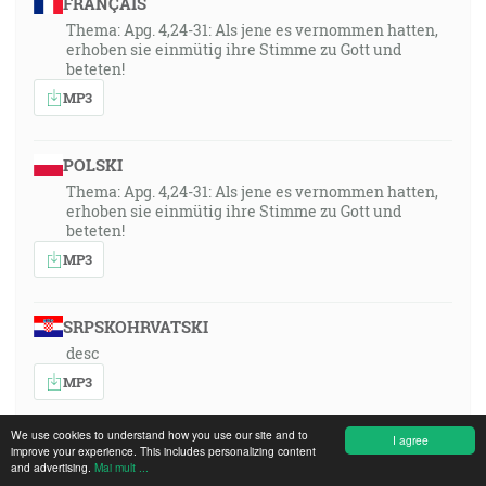
FRANÇAIS
Thema: Apg. 4,24-31: Als jene es vernommen hatten,
erhoben sie einmütig ihre Stimme zu Gott und
beteten!
MP3
POLSKI
Thema: Apg. 4,24-31: Als jene es vernommen hatten,
erhoben sie einmütig ihre Stimme zu Gott und
beteten!
MP3
SRPSKOHRVATSKI
desc
MP3
We use cookies to understand how you use our site and to
I agree
ENGLISH
improve your experience. This includes personalizing content
and advertising.
Mai mult ...
Topic: Acts 4:24–31: “When they heard this, they lifted