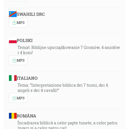
SWAHILI DRC
MP3
POLSKI
Temat: Biblijne uporządkowanie 7 Gromów, 4 aniołów
i 4 koni!
MP3
ITALIANO
Tema: “Interpretazione biblica dei 7 tuoni, dei 4
angeli e dei 4 cavalli!”
MP3
ROMÂNA
Încadrarea biblică a celor șapte tunete, a celor patru
îngeri și a celor patru cai!