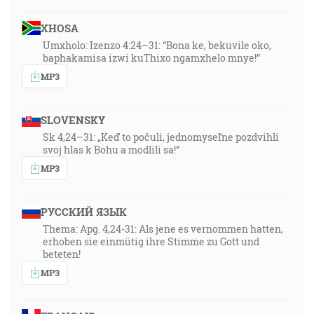
XHOSA
Umxholo: Izenzo 4:24–31: “Bona ke, bekuvile oko,
baphakamisa izwi kuThixo ngamxhelo mnye!”
MP3
SLOVENSKY
Sk 4,24–31: „Keď to počuli, jednomyseľne pozdvihli
svoj hlas k Bohu a modlili sa!“
MP3
РУССКИЙ ЯЗЫК
Thema: Apg. 4,24-31: Als jene es vernommen hatten,
erhoben sie einmütig ihre Stimme zu Gott und
beteten!
MP3