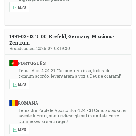
MP3
1991-03-03 15:00, Krefeld, Germany, Missions-
Zentrum
Broadcasted: 2026-07-08 19:30
PORTUGUÊS
Tema: Atos 4,24-31: “Ao ouvirem isso, todos, de
comum acordo, levantaram a voz a Deus e oraram!”
MP3
ROMÂNA
Tema din Faptele Apostolilor 4:24 - 31 Cand au auzit ei
aceste lucruri, si-au ridicat glasul in unitate catre
Dumnezeu si s-au rugat!
MP3