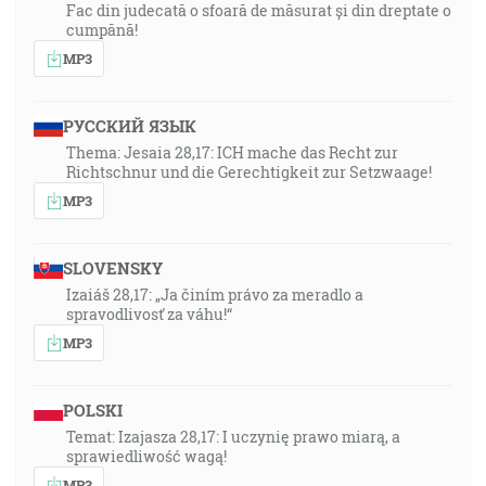
Fac din judecată o sfoară de măsurat și din dreptate o
cumpănă!
MP3
РУССКИЙ ЯЗЫК
Thema: Jesaia 28,17: ICH mache das Recht zur
Richtschnur und die Gerechtigkeit zur Setzwaage!
MP3
SLOVENSKY
Izaiáš 28,17: „Ja činím právo za meradlo a
spravodlivosť za váhu!“
MP3
POLSKI
Temat: Izajasza 28,17: I uczynię prawo miarą, a
sprawiedliwość wagą!
MP3