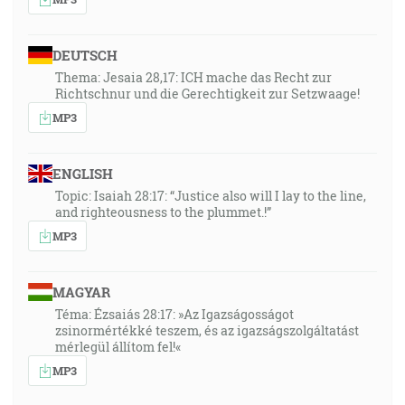
DEUTSCH
Thema: Jesaia 28,17: ICH mache das Recht zur
Richtschnur und die Gerechtigkeit zur Setzwaage!
MP3
ENGLISH
Topic: Isaiah 28:17: “Justice also will I lay to the line,
and righteousness to the plummet.!”
MP3
MAGYAR
Téma: Ézsaiás 28:17: »Az Igazságosságot
zsinormértékké teszem, és az igazságszolgáltatást
mérlegül állítom fel!«
MP3