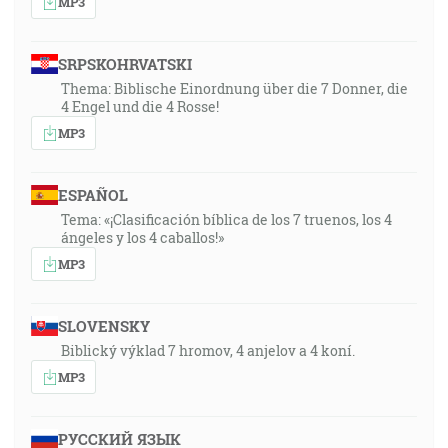
MP3
SRPSKOHRVATSKI
Thema: Biblische Einordnung über die 7 Donner, die
4 Engel und die 4 Rosse!
MP3
ESPAÑOL
Tema: «¡Clasificación bíblica de los 7 truenos, los 4
ángeles y los 4 caballos!»
MP3
SLOVENSKY
Biblický výklad 7 hromov, 4 anjelov a 4 koní.
MP3
РУССКИЙ ЯЗЫК