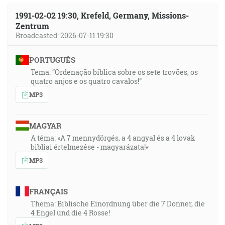
1991-02-02 19:30, Krefeld, Germany, Missions-
Zentrum
Broadcasted: 2026-07-11 19:30
PORTUGUÊS
Tema: “Ordenação bíblica sobre os sete trovões, os
quatro anjos e os quatro cavalos!”
MP3
MAGYAR
A téma: »A 7 mennydörgés, a 4 angyal és a 4 lovak
bibliai értelmezése - magyarázata!«
MP3
FRANÇAIS
Thema: Biblische Einordnung über die 7 Donner, die
4 Engel und die 4 Rosse!