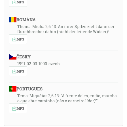
MP3
ROMÂNA
Thema: Micha 2,6-13: An ihrer Spitze zieht dann der
Durchbrecher dahin (nicht der leitende Widder)!
MP3
ČESKY
1991-02-03-1000-czech
MP3
PORTUGUÊS
Tema: Miquéias 2,6-13: “À frente deles, então, marcha
o que abre caminho (não o carneiro líder)!”
MP3