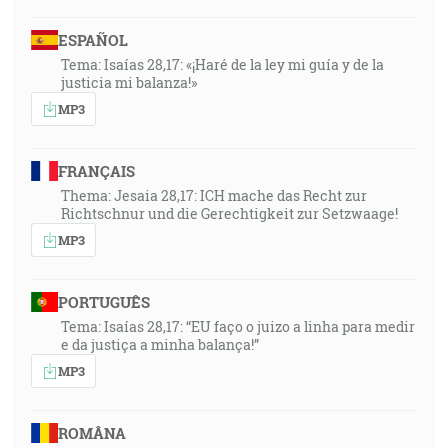
ESPAÑOL
Tema: Isaías 28,17: «¡Haré de la ley mi guía y de la
justicia mi balanza!»
MP3
FRANÇAIS
Thema: Jesaia 28,17: ICH mache das Recht zur
Richtschnur und die Gerechtigkeit zur Setzwaage!
MP3
PORTUGUÊS
Tema: Isaías 28,17: “EU faço o juizo a linha para medir
e da justiça a minha balança!”
MP3
ROMÂNA