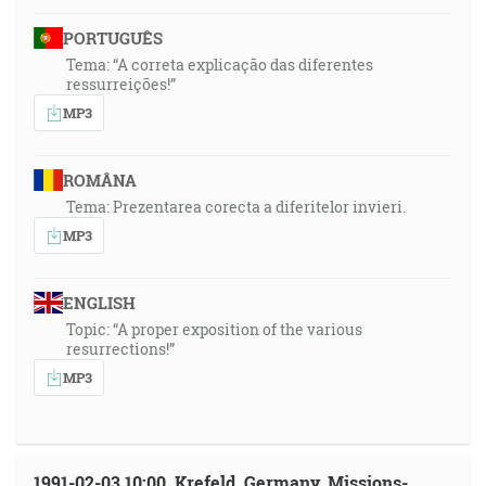
PORTUGUÊS
Tema: “A correta explicação das diferentes
ressurreições!”
MP3
ROMÂNA
Tema: Prezentarea corecta a diferitelor invieri.
MP3
ENGLISH
Topic: “A proper exposition of the various
resurrections!”
MP3
1991-02-03 10:00, Krefeld, Germany, Missions-