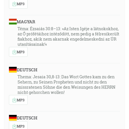
MP3
MAGYAR
Téma: Ézsaiás 30:8–13: »Az Isten Igéje a látnokokhoz,
az Ő prófétáihoz intéződött, nem pedig a félresikerült
fiakhoz, akik nem akarnak engedelmeskedni az ÚR
utasításainak!«
MP3
DEUTSCH
Thema: Jesaia 30,8-13: Das Wort Gottes kam zu den
Sehern, zu Seinen Propheten und nicht zu den
missratenen Söhne die den Weisungen des HERRN
nicht gehorchen wollen!
MP3
DEUTSCH
MP3