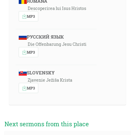
ROMÂNA
Descoperirea lui Isus Hristos
MP3
РУССКИЙ ЯЗЫК
Die Offenbarung Jesu Christi
MP3
SLOVENSKY
Zjavenie Ježiša Krista
MP3
Next sermons from this place