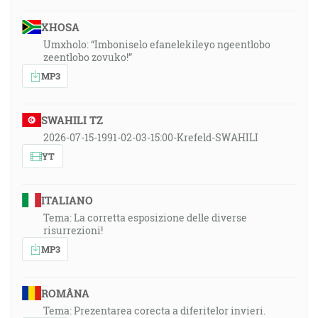
XHOSA
Umxholo: “Imboniselo efanelekileyo ngeentlobo
zeentlobo zovuko!”
MP3
SWAHILI TZ
2026-07-15-1991-02-03-15:00-Krefeld-SWAHILI
YT
ITALIANO
Tema: La corretta esposizione delle diverse
risurrezioni!
MP3
ROMÂNA
Tema: Prezentarea corecta a diferitelor invieri.