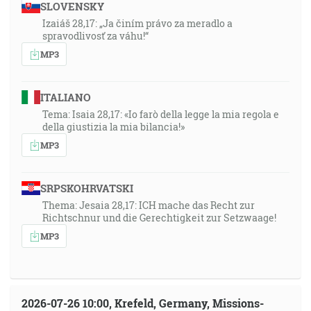
SLOVENSKY
Izaiáš 28,17: „Ja činím právo za meradlo a
spravodlivosť za váhu!“
MP3
ITALIANO
Tema: Isaia 28,17: «Io farò della legge la mia regola e
della giustizia la mia bilancia!»
MP3
SRPSKOHRVATSKI
Thema: Jesaia 28,17: ICH mache das Recht zur
Richtschnur und die Gerechtigkeit zur Setzwaage!
MP3
2026-07-26 10:00, Krefeld, Germany, Missions-