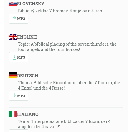
SLOVENSKY
Biblický výklad 7 hromov, 4 anjelov a 4 koní.
MP3
ENGLISH
Topic: A biblical placing of the seven thunders, the
four angels and the four horses!
MP3
DEUTSCH
Thema: Biblische Einordnung über die 7 Donner, die
4 Engel und die 4 Rosse!
MP3
ITALIANO
Tema: “Interpretazione biblica dei 7 tuoni, dei 4
angeli e dei 4 cavalli!”