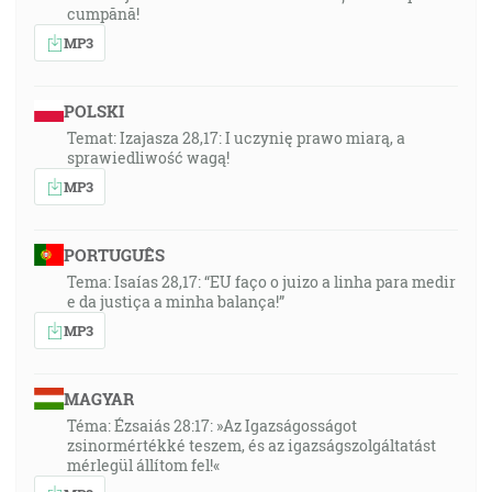
cumpănă!
MP3
POLSKI
Temat: Izajasza 28,17: I uczynię prawo miarą, a
sprawiedliwość wagą!
MP3
PORTUGUÊS
Tema: Isaías 28,17: “EU faço o juizo a linha para medir
e da justiça a minha balança!”
MP3
MAGYAR
Téma: Ézsaiás 28:17: »Az Igazságosságot
zsinormértékké teszem, és az igazságszolgáltatást
mérlegül állítom fel!«