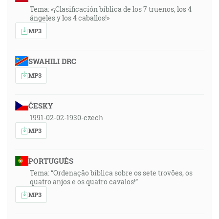
Tema: «¡Clasificación bíblica de los 7 truenos, los 4
ángeles y los 4 caballos!»
MP3
SWAHILI DRC
MP3
ČESKY
1991-02-02-1930-czech
MP3
PORTUGUÊS
Tema: “Ordenação bíblica sobre os sete trovões, os
quatro anjos e os quatro cavalos!”
MP3