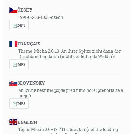
ČESKY
1991-02-03-1000-czech
MP3
FRANÇAIS
Thema: Micha 2,6-13: An ihrer Spitze zieht dann der
Durchbrecher dahin (nicht der leitende Widder)!
MP3
SLOVENSKY
Mi 2:13: Kliesniteľ pôjde pred nimi hore; preboria sa a
prejdú…
MP3
ENGLISH
Topic: Micah 2:6–13: “The breaker (not the leading