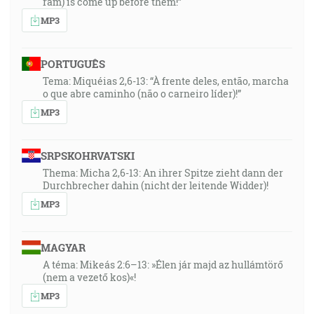
ram) is come up before them!”
MP3
PORTUGUÊS
Tema: Miquéias 2,6-13: “À frente deles, então, marcha
o que abre caminho (não o carneiro líder)!”
MP3
SRPSKOHRVATSKI
Thema: Micha 2,6-13: An ihrer Spitze zieht dann der
Durchbrecher dahin (nicht der leitende Widder)!
MP3
MAGYAR
A téma: Mikeás 2:6–13: »Élen jár majd az hullámtörő
(nem a vezető kos)«!
MP3