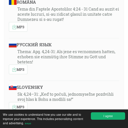
ROMÂNA
Tema din Faptele Apostolilor 4:24 - 31 Cand au auzit ei
aceste lucruri, si-au ridicat glasul in unitate catre
Dumnezeu si s-au rugat!
MP3
РУССКИЙ ЯЗЫК
Thema: Apg. 4,24-31: Als jene es vernommen hatten,
erhoben sie einmütig ihre Stimme zu Gott und
beteten!
MP3
SLOVENSKY
Sk 4,24–31: „Keď to počuli, jednomyseľne pozdvihli
svoj hlas k Bohu a modlili sa!“
MP3
We use cookies to understand how you use our site and to
I agree
improve your experience. This includes personalizing content
and advertising.
више
FRANÇAIS