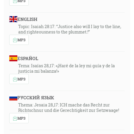
MP3
ENGLISH
Topic: Isaiah 28:17: “Justice also will I lay to the line,
and righteousness to the plummet.!”
MP3
ESPAÑOL
Tema: Isaías 28,17: «¡Haré de la ley mi guía y de la
justicia mi balanza!»
MP3
РУССКИЙ ЯЗЫК
Thema: Jesaia 28,17: ICH mache das Recht zur
Richtschnur und die Gerechtigkeit zur Setzwaage!
MP3