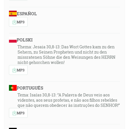
ESPAÑOL
MP3
POLSKI
Thema: Jesaia 30,8-13: Das Wort Gottes kam zu den
Sehern, zu Seinen Propheten und nicht zu den
missratenen Söhne die den Weisungen des HERRN
nicht gehorchen wollen!
MP3
PORTUGUÊS
Tema: Isaías 30,8-13: “A Palavra de Deus veio aos
videntes, aos seus profetas, e não aos filhos rebeldes
que não querem obedecer às instruções do SENHOR!”
MP3