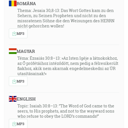
ROMÂNA
Thema: Jesaia 30,8-13: Das Wort Gottes kam zu den
Sehern, zu Seinen Propheten und nicht zu den
missratenen Söhne die den Weisungen des HERRN
nicht gehorchen wollen!
MP3
MAGYAR
Téma: Ézsaiás 30:8–13: »Az Isten Igéje a látnokokhoz,
az Ő prófétáihoz intéződött, nem pedig a félresikerült
fiakhoz, akik nem akarnak engedelmeskedni az ÚR
utasításainak!«
MP3
ENGLISH
Topic: Isaiah 30:8–13: “The Word of God came to the
seers, to His prophets, and not to the wayward sons
who refuse to obey the LORD’s commands!”
MP3