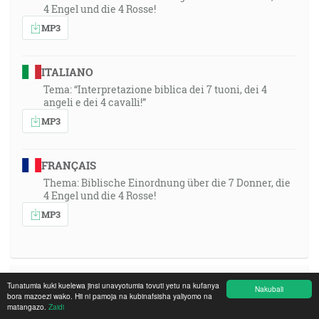
4 Engel und die 4 Rosse!
MP3
ITALIANO
Tema: “Interpretazione biblica dei 7 tuoni, dei 4
angeli e dei 4 cavalli!”
MP3
FRANÇAIS
Thema: Biblische Einordnung über die 7 Donner, die
4 Engel und die 4 Rosse!
MP3
1991-03-03 15:00, Krefeld, Germany, Missions-
Tunatumia kuki kuelewa jinsi unavyotumia tovuti yetu na kufanya
Nakubali
bora mazoezi wako. Hii ni pamoja na kubinafsisha yaliyomo na
Zentrum
matangazo.
Zaidi
Broadcasted: 2026-07-08 19:30