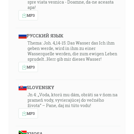
spre viata vesnica - Doamne, da-ne aceasta
apa!
MP3
РУССКИЙ ЯЗЫК
Thema: Joh. 4,14-15: Das Wasser das Ich ihm
geben werde, wird in ihm zu einer
Wasserquelle werden, die zum ewigen Leben
sprudelt...Herr gib mir dieses Wasser!
MP3
SLOVENSKY
Jn 4: „Voda, ktorú mu dám, obráti sa v ňom na
prameň vody, vyvierajúcej do večného
života” – Pane, daj mi túto vodu!
MP3
XHOSA