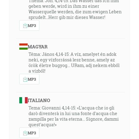
Thema: Joh. 4,14-15: Das Wasser das Ich ihm
geben werde, wird in ihm zu einer
Wasserquelle werden, die zum ewigen Leben
sprudelt...Herr gib mir dieses Wasser!
MP3
MAGYAR
Téma: János 4,14-15: A víz, amelyet én adok
neki, egy vízforrássá lesz benne, amely az
örök életre bugyog... URam, adj nekem ebből
a vízből!
MP3
ITALIANO
Tema: Giovanni 4,14-15: «L'acqua che io gli
darò diventerà in lui una fonte d'acqua che
zampilla per la vita eterna... Signore, dammi
quest'acqua!»
MP3