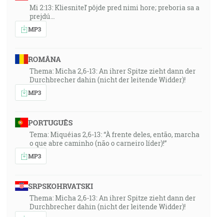
Mi 2:13: Kliesniteľ pôjde pred nimi hore; preboria sa a
prejdú…
MP3
ROMÂNA
Thema: Micha 2,6-13: An ihrer Spitze zieht dann der
Durchbrecher dahin (nicht der leitende Widder)!
MP3
PORTUGUÊS
Tema: Miquéias 2,6-13: “À frente deles, então, marcha
o que abre caminho (não o carneiro líder)!”
MP3
SRPSKOHRVATSKI
Thema: Micha 2,6-13: An ihrer Spitze zieht dann der
Durchbrecher dahin (nicht der leitende Widder)!