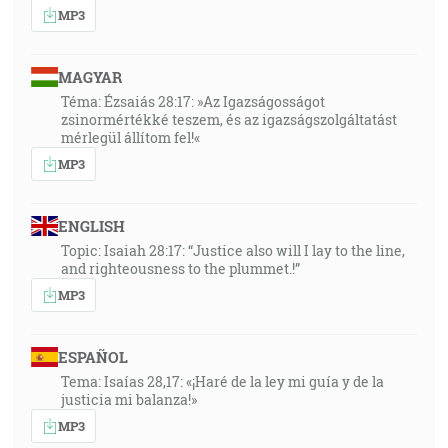
MP3
MAGYAR
Téma: Ézsaiás 28:17: »Az Igazságosságot
zsinormértékké teszem, és az igazságszolgáltatást
mérlegül állítom fel!«
MP3
ENGLISH
Topic: Isaiah 28:17: “Justice also will I lay to the line,
and righteousness to the plummet.!”
MP3
ESPAÑOL
Tema: Isaías 28,17: «¡Haré de la ley mi guía y de la
justicia mi balanza!»
MP3