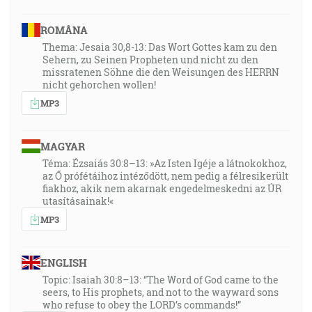
ROMÂNA
Thema: Jesaia 30,8-13: Das Wort Gottes kam zu den
Sehern, zu Seinen Propheten und nicht zu den
missratenen Söhne die den Weisungen des HERRN
nicht gehorchen wollen!
MP3
MAGYAR
Téma: Ézsaiás 30:8–13: »Az Isten Igéje a látnokokhoz,
az Ő prófétáihoz intéződött, nem pedig a félresikerült
fiakhoz, akik nem akarnak engedelmeskedni az ÚR
utasításainak!«
MP3
ENGLISH
Topic: Isaiah 30:8–13: “The Word of God came to the
seers, to His prophets, and not to the wayward sons
who refuse to obey the LORD’s commands!”