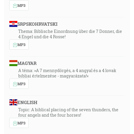
MP3
SRPSKOHRVATSKI
Thema: Biblische Einordnung über die 7 Donner, die
4 Engel und die 4 Rosse!
MP3
MAGYAR
A téma: »A 7 mennydörgés, a 4 angyal és a 4 lovak
bibliai értelmezése - magyarázata!«
MP3
ENGLISH
Topic: A biblical placing of the seven thunders, the
four angels and the four horses!
MP3