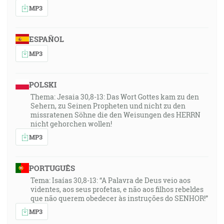
MP3
ESPAÑOL
MP3
POLSKI
Thema: Jesaia 30,8-13: Das Wort Gottes kam zu den
Sehern, zu Seinen Propheten und nicht zu den
missratenen Söhne die den Weisungen des HERRN
nicht gehorchen wollen!
MP3
PORTUGUÊS
Tema: Isaías 30,8-13: “A Palavra de Deus veio aos
videntes, aos seus profetas, e não aos filhos rebeldes
que não querem obedecer às instruções do SENHOR!”
MP3