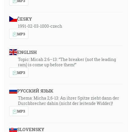
MP3
ČESKY
1991-02-03-1000-czech
MP3
ENGLISH
Topic: Micah 2:6–13: “The breaker (not the leading
ram) is come up before them!”
MP3
РУССКИЙ ЯЗЫК
Thema: Micha 2,6-13: An ihrer Spitze zieht dann der
Durchbrecher dahin (nicht der leitende Widder)!
MP3
SLOVENSKY