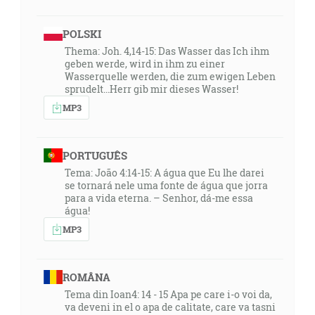
POLSKI
Thema: Joh. 4,14-15: Das Wasser das Ich ihm
geben werde, wird in ihm zu einer
Wasserquelle werden, die zum ewigen Leben
sprudelt...Herr gib mir dieses Wasser!
MP3
PORTUGUÊS
Tema: João 4:14-15: A água que Eu lhe darei
se tornará nele uma fonte de água que jorra
para a vida eterna. – Senhor, dá-me essa
água!
MP3
ROMÂNA
Tema din Ioan4: 14 - 15 Apa pe care i-o voi da,
va deveni in el o apa de calitate, care va tasni