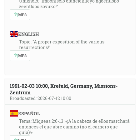
Umxholo: “Imboniselo efanelekileyo ngeentlobo
zeentlobo zovuko!”
MP3
ENGLISH
Topic: “A proper exposition of the various
resurrections!”
MP3
1991-02-03 10:00, Krefeld, Germany, Missions-
Zentrum
Broadcasted: 2026-07-12 10:00
ESPAÑOL
Tema: Miqueas 2:6-13: «¡A la cabeza de ellos marchará
entonces el que abre camino (no el carnero que
guía)!»