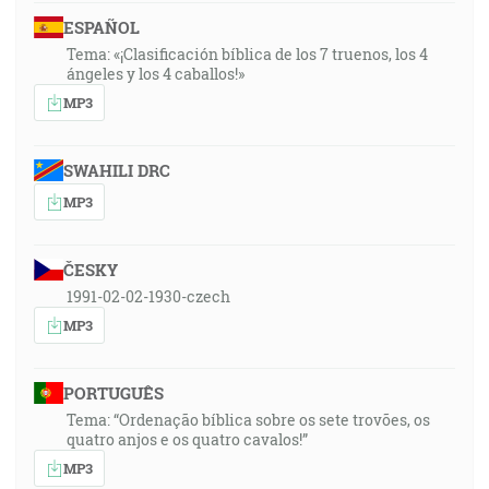
ESPAÑOL
Tema: «¡Clasificación bíblica de los 7 truenos, los 4
ángeles y los 4 caballos!»
MP3
SWAHILI DRC
MP3
ČESKY
1991-02-02-1930-czech
MP3
PORTUGUÊS
Tema: “Ordenação bíblica sobre os sete trovões, os
quatro anjos e os quatro cavalos!”
MP3