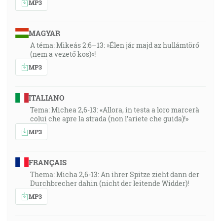
MP3
MAGYAR
A téma: Mikeás 2:6–13: »Élen jár majd az hullámtörő
(nem a vezető kos)«!
MP3
ITALIANO
Tema: Michea 2,6-13: «Allora, in testa a loro marcerà
colui che apre la strada (non l’ariete che guida)!»
MP3
FRANÇAIS
Thema: Micha 2,6-13: An ihrer Spitze zieht dann der
Durchbrecher dahin (nicht der leitende Widder)!
MP3