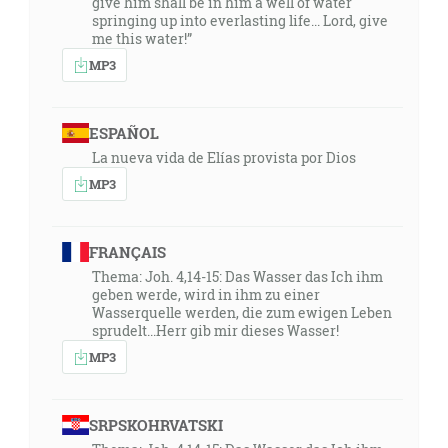
give him shall be in him a well of water
springing up into everlasting life... Lord, give
me this water!”
MP3
ESPAÑOL
La nueva vida de Elías provista por Dios
MP3
FRANÇAIS
Thema: Joh. 4,14-15: Das Wasser das Ich ihm
geben werde, wird in ihm zu einer
Wasserquelle werden, die zum ewigen Leben
sprudelt...Herr gib mir dieses Wasser!
MP3
SRPSKOHRVATSKI