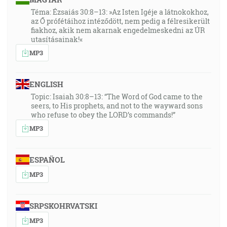
Téma: Ézsaiás 30:8–13: »Az Isten Igéje a látnokokhoz,
az Ő prófétáihoz intéződött, nem pedig a félresikerült
fiakhoz, akik nem akarnak engedelmeskedni az ÚR
utasításainak!«
MP3
ENGLISH
Topic: Isaiah 30:8–13: “The Word of God came to the
seers, to His prophets, and not to the wayward sons
who refuse to obey the LORD’s commands!”
MP3
ESPAÑOL
MP3
SRPSKOHRVATSKI
MP3