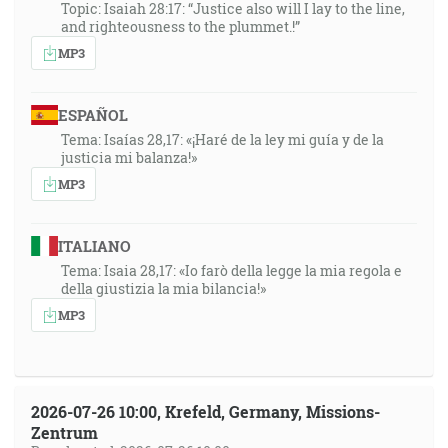
Topic: Isaiah 28:17: “Justice also will I lay to the line,
and righteousness to the plummet.!”
MP3
ESPAÑOL
Tema: Isaías 28,17: «¡Haré de la ley mi guía y de la
justicia mi balanza!»
MP3
ITALIANO
Tema: Isaia 28,17: «Io farò della legge la mia regola e
della giustizia la mia bilancia!»
MP3
2026-07-26 10:00, Krefeld, Germany, Missions-
Zentrum