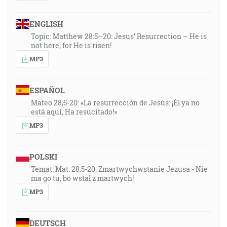
ENGLISH
Topic: Matthew 28:5–20: Jesus’ Resurrection – He is
not here; for He is risen!
MP3
ESPAÑOL
Mateo 28,5-20: «La resurrección de Jesús: ¡Él ya no
está aquí, Ha resucitado!»
MP3
POLSKI
Temat: Mat. 28,5-20: Zmartwychwstanie Jezusa - Nie
ma go tu, bo wstał z martwych!
MP3
DEUTSCH