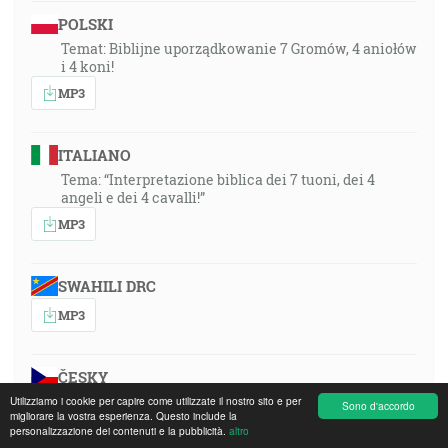
POLSKI
Temat: Biblijne uporządkowanie 7 Gromów, 4 aniołów
i 4 koni!
MP3
ITALIANO
Tema: “Interpretazione biblica dei 7 tuoni, dei 4
angeli e dei 4 cavalli!”
MP3
SWAHILI DRC
MP3
ČESKY
1991-02-02-1930-czech
Utilizziamo i cookie per capire come utilizzate il nostro sito e per
Sono d'accordo
migliorare la vostra esperienza. Questo include la
MP3
personalizzazione dei contenuti e la pubblicità.
altro