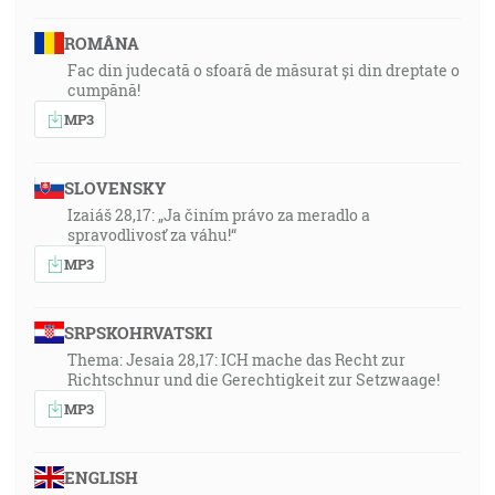
ROMÂNA
Fac din judecată o sfoară de măsurat și din dreptate o
cumpănă!
MP3
SLOVENSKY
Izaiáš 28,17: „Ja činím právo za meradlo a
spravodlivosť za váhu!“
MP3
SRPSKOHRVATSKI
Thema: Jesaia 28,17: ICH mache das Recht zur
Richtschnur und die Gerechtigkeit zur Setzwaage!
MP3
ENGLISH