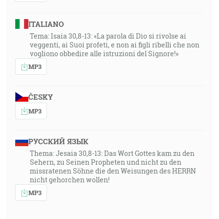
ITALIANO
Tema: Isaia 30,8-13: «La parola di Dio si rivolse ai
veggenti, ai Suoi profeti, e non ai figli ribelli che non
vogliono obbedire alle istruzioni del Signore!»
MP3
ČESKY
MP3
РУССКИЙ ЯЗЫК
Thema: Jesaia 30,8-13: Das Wort Gottes kam zu den
Sehern, zu Seinen Propheten und nicht zu den
missratenen Söhne die den Weisungen des HERRN
nicht gehorchen wollen!
MP3