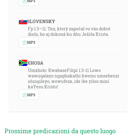
MP3
SLOVENSKY
Fp 1:3–11: Ten, ktorý započal vo vás dobré
dielo, ho aj dokoná ku dňu Ježiša Krista.
MP3
XHOSA
Umxholo: KwabaseFilipi 1:3-11 Lowo
wawuqalayo ngaphakathi kwenu umsebenzi
olungileyo, wowufeza, ide ibe yiloo mini
kaYesu Kristu!
MP3
Prossime predicazioni da questo luogo