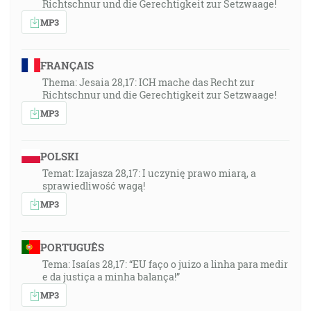
Richtschnur und die Gerechtigkeit zur Setzwaage!
MP3
FRANÇAIS
Thema: Jesaia 28,17: ICH mache das Recht zur
Richtschnur und die Gerechtigkeit zur Setzwaage!
MP3
POLSKI
Temat: Izajasza 28,17: I uczynię prawo miarą, a
sprawiedliwość wagą!
MP3
PORTUGUÊS
Tema: Isaías 28,17: “EU faço o juizo a linha para medir
e da justiça a minha balança!”
MP3