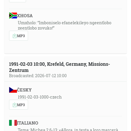
XHOSA
Umxholo: “Imboniselo efanelekileyo ngeentlobo
zeentlobo zovuko!”
MP3
1991-02-03 10:00, Krefeld, Germany, Missions-
Zentrum
Broadcasted: 2026-07-12 10:00
ČESKY
1991-02-03-1000-czech
MP3
ITALIANO
Tema: Michea 2,6-13: «Allora, in testa a loro marcerà