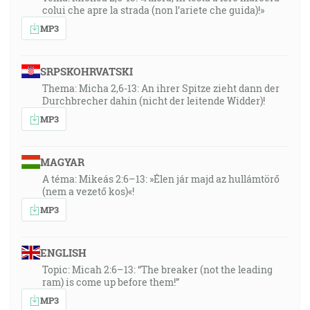
colui che apre la strada (non l’ariete che guida)!»
MP3
SRPSKOHRVATSKI
Thema: Micha 2,6-13: An ihrer Spitze zieht dann der
Durchbrecher dahin (nicht der leitende Widder)!
MP3
MAGYAR
A téma: Mikeás 2:6–13: »Élen jár majd az hullámtörő
(nem a vezető kos)«!
MP3
ENGLISH
Topic: Micah 2:6–13: “The breaker (not the leading
ram) is come up before them!”
MP3