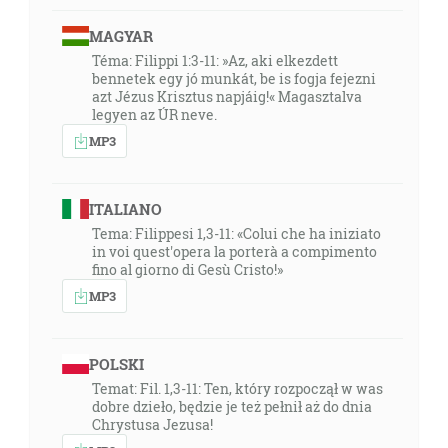
MAGYAR
Téma: Filippi 1:3-11: »Az, aki elkezdett
bennetek egy jó munkát, be is fogja fejezni
azt Jézus Krisztus napjáig!« Magasztalva
legyen az ÚR neve.
MP3
ITALIANO
Tema: Filippesi 1,3-11: «Colui che ha iniziato
in voi quest'opera la porterà a compimento
fino al giorno di Gesù Cristo!»
MP3
POLSKI
Temat: Fil. 1,3-11: Ten, który rozpoczął w was
dobre dzieło, będzie je też pełnił aż do dnia
Chrystusa Jezusa!