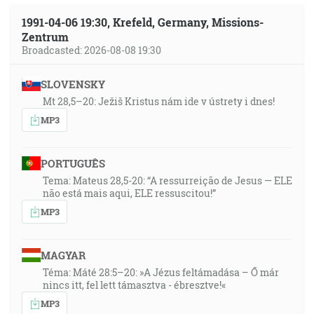
1991-04-06 19:30, Krefeld, Germany, Missions-
Zentrum
Broadcasted: 2026-08-08 19:30
SLOVENSKY
Mt 28,5–20: Ježiš Kristus nám ide v ústrety i dnes!
MP3
PORTUGUÊS
Tema: Mateus 28,5-20: “A ressurreição de Jesus — ELE
não está mais aqui, ELE ressuscitou!”
MP3
MAGYAR
Téma: Máté 28:5–20: »A Jézus feltámadása – Ő már
nincs itt, fel lett támasztva - ébresztve!«
MP3