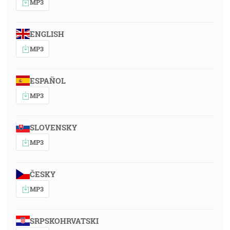
MP3
ENGLISH
MP3
ESPAÑOL
MP3
SLOVENSKY
MP3
ČESKY
MP3
SRPSKOHRVATSKI