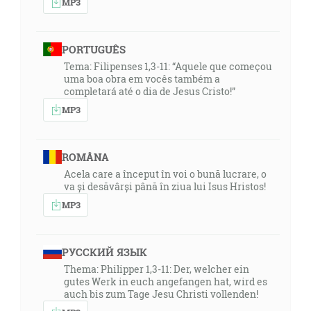
MP3
PORTUGUÊS
Tema: Filipenses 1,3-11: “Aquele que começou
uma boa obra em vocês também a
completará até o dia de Jesus Cristo!”
MP3
ROMÂNA
Acela care a început în voi o bună lucrare, o
va și desăvârși până în ziua lui Isus Hristos!
MP3
РУССКИЙ ЯЗЫК
Thema: Philipper 1,3-11: Der, welcher ein
gutes Werk in euch angefangen hat, wird es
auch bis zum Tage Jesu Christi vollenden!