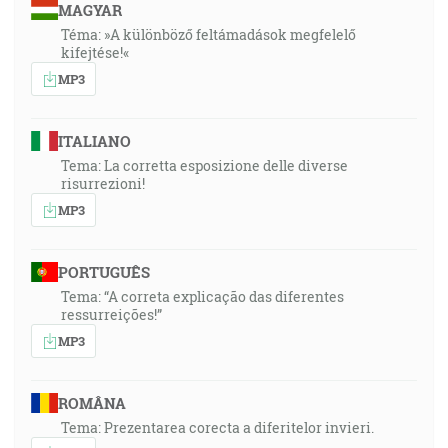
MAGYAR
Téma: »A különböző feltámadások megfelelő
kifejtése!«
MP3
ITALIANO
Tema: La corretta esposizione delle diverse
risurrezioni!
MP3
PORTUGUÊS
Tema: “A correta explicação das diferentes
ressurreições!”
MP3
ROMÂNA
Tema: Prezentarea corecta a diferitelor invieri.