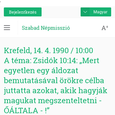
'
Bejelentkezés
Magyar
A
+
Szabad Népmisszió
Krefeld, 14. 4. 1990 / 10:00
A téma: Zsidók 10:14: „Mert
egyetlen egy áldozat
bemutatásával örökre célba
juttatta azokat, akik hagyják
magukat megszenteltetni -
ŐÁLTALA - !”