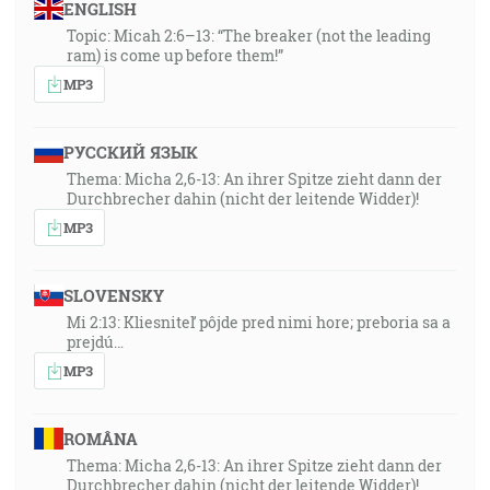
ENGLISH
Topic: Micah 2:6–13: “The breaker (not the leading
ram) is come up before them!”
MP3
РУССКИЙ ЯЗЫК
Thema: Micha 2,6-13: An ihrer Spitze zieht dann der
Durchbrecher dahin (nicht der leitende Widder)!
MP3
SLOVENSKY
Mi 2:13: Kliesniteľ pôjde pred nimi hore; preboria sa a
prejdú…
MP3
ROMÂNA
Thema: Micha 2,6-13: An ihrer Spitze zieht dann der
Durchbrecher dahin (nicht der leitende Widder)!