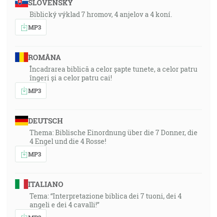
SLOVENSKY
Biblický výklad 7 hromov, 4 anjelov a 4 koní.
MP3
ROMÂNA
Încadrarea biblică a celor șapte tunete, a celor patru
îngeri și a celor patru cai!
MP3
DEUTSCH
Thema: Biblische Einordnung über die 7 Donner, die
4 Engel und die 4 Rosse!
MP3
ITALIANO
Tema: “Interpretazione biblica dei 7 tuoni, dei 4
angeli e dei 4 cavalli!”