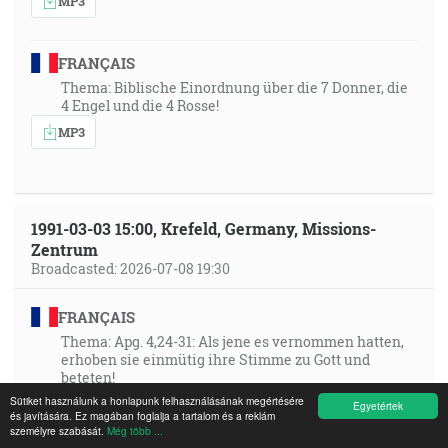
MP3
FRANÇAIS
Thema: Biblische Einordnung über die 7 Donner, die
4 Engel und die 4 Rosse!
MP3
1991-03-03 15:00, Krefeld, Germany, Missions-
Zentrum
Broadcasted: 2026-07-08 19:30
FRANÇAIS
Thema: Apg. 4,24-31: Als jene es vernommen hatten,
erhoben sie einmütig ihre Stimme zu Gott und
beteten!
Sütiket használunk a honlapunk felhasználásának megértésére
MP3
Egyetértek
és javítására. Ez magában foglalja a tartalom és a reklám
személyre szabását.
Még több ...