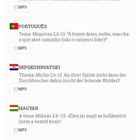
MP3
PORTUGUÊS
Tema: Miquéias 2,6-13: “À frente deles, então, marcha
o que abre caminho (não o carneiro líder)!”
MP3
SRPSKOHRVATSKI
Thema: Micha 2,6-13: An ihrer Spitze zieht dann der
Durchbrecher dahin (nicht der leitende Widder)!
MP3
MAGYAR
A téma: Mikeás 2:6–13: »Élen jár majd az hullámtörő
(nem a vezető kos)«!
MP3