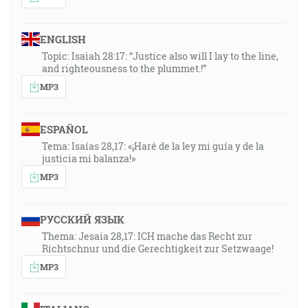
ENGLISH
Topic: Isaiah 28:17: “Justice also will I lay to the line,
and righteousness to the plummet.!”
MP3
ESPAÑOL
Tema: Isaías 28,17: «¡Haré de la ley mi guía y de la
justicia mi balanza!»
MP3
РУССКИЙ ЯЗЫК
Thema: Jesaia 28,17: ICH mache das Recht zur
Richtschnur und die Gerechtigkeit zur Setzwaage!
MP3