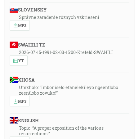
SLOVENSKY
Správne zaradenie rôznych vzkriesení
MP3
SWAHILI TZ
2026-07-15-1991-02-03-15:00-Krefeld-SWAHILI
YT
XHOSA
Umxholo: “Imboniselo efanelekileyo ngeentlobo
zeentlobo zovuko!”
MP3
ENGLISH
Topic: “A proper exposition of the various
resurrections!”