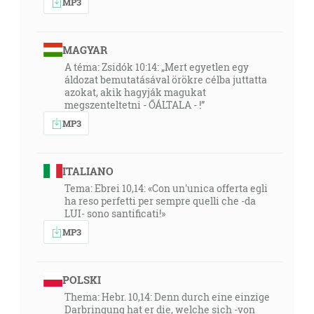
MP3
MAGYAR
A téma: Zsidók 10:14: „Mert egyetlen egy
áldozat bemutatásával örökre célba juttatta
azokat, akik hagyják magukat
megszenteltetni - ŐÁLTALA - !”
MP3
ITALIANO
Tema: Ebrei 10,14: «Con un'unica offerta egli
ha reso perfetti per sempre quelli che -da
LUI- sono santificati!»
MP3
POLSKI
Thema: Hebr. 10,14: Denn durch eine einzige
Darbringung hat er die, welche sich -von