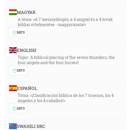
MAGYAR
A téma: »A 7 mennydörgés, a 4 angyal és a 4 lovak
bibliai értelmezése - magyarázata!«
MP3
ENGLISH
Topic: A biblical placing of the seven thunders, the
four angels and the four horses!
MP3
ESPAÑOL
Tema: «¡Clasificación bíblica de los 7 truenos, los 4
ángeles y los 4 caballos!»
MP3
SWAHILI DRC