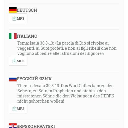
DEUTSCH
MP3
ITALIANO
Tema: Isaia 30,8-13: «La parola di Dio si rivolse ai
veggenti, ai Suoi profeti, e non ai figli ribelli che non
vogliono obbedire alle istruzioni del Signore!»
MP3
РУССКИЙ ЯЗЫК
Thema: Jesaia 30,8-13: Das Wort Gottes kam zu den
Sehern, zu Seinen Propheten und nicht zu den
missratenen Söhne die den Weisungen des HERRN
nicht gehorchen wollen!
MP3
SRPSKOHRVATSKI