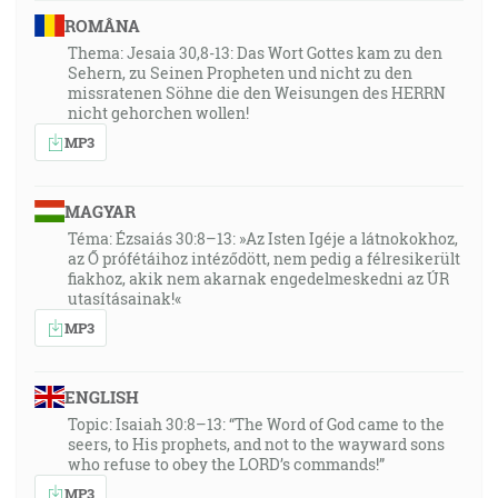
ROMÂNA
Thema: Jesaia 30,8-13: Das Wort Gottes kam zu den
Sehern, zu Seinen Propheten und nicht zu den
missratenen Söhne die den Weisungen des HERRN
nicht gehorchen wollen!
MP3
MAGYAR
Téma: Ézsaiás 30:8–13: »Az Isten Igéje a látnokokhoz,
az Ő prófétáihoz intéződött, nem pedig a félresikerült
fiakhoz, akik nem akarnak engedelmeskedni az ÚR
utasításainak!«
MP3
ENGLISH
Topic: Isaiah 30:8–13: “The Word of God came to the
seers, to His prophets, and not to the wayward sons
who refuse to obey the LORD’s commands!”
MP3