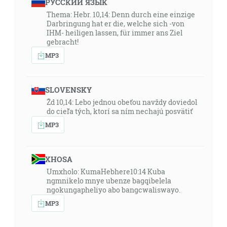
РУССКИЙ ЯЗЫК
Thema: Hebr. 10,14: Denn durch eine einzige
Darbringung hat er die, welche sich -von
IHM- heiligen lassen, für immer ans Ziel
gebracht!
MP3
SLOVENSKY
Žd 10,14: Lebo jednou obeťou navždy doviedol
do cieľa tých, ktorí sa ním nechajú posvätiť
MP3
XHOSA
Umxholo: KumaHebhere10:14 Kuba
ngmnikelo mnye ubenze bagqibelela
ngokungapheliyo abo bangcwaliswayo.
MP3