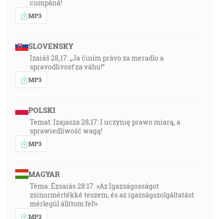
cumpănă!
MP3
SLOVENSKY
Izaiáš 28,17: „Ja činím právo za meradlo a
spravodlivosť za váhu!“
MP3
POLSKI
Temat: Izajasza 28,17: I uczynię prawo miarą, a
sprawiedliwość wagą!
MP3
MAGYAR
Téma: Ézsaiás 28:17: »Az Igazságosságot
zsinormértékké teszem, és az igazságszolgáltatást
mérlegül állítom fel!«
MP3