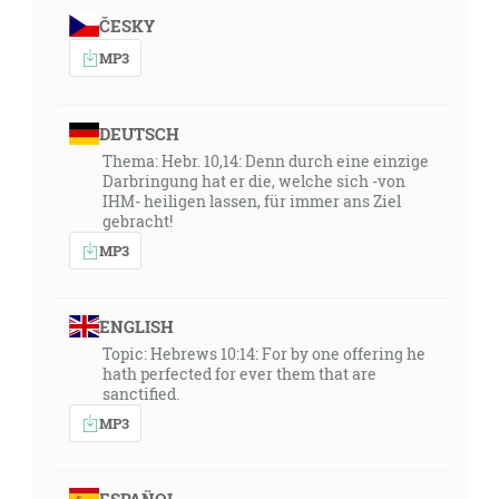
ČESKY
MP3
DEUTSCH
Thema: Hebr. 10,14: Denn durch eine einzige
Darbringung hat er die, welche sich -von
IHM- heiligen lassen, für immer ans Ziel
gebracht!
MP3
ENGLISH
Topic: Hebrews 10:14: For by one offering he
hath perfected for ever them that are
sanctified.
MP3