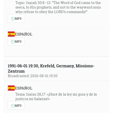
Topic: Isaiah 30:8–13: “The Word of God came to the
seers, to His prophets, and not to the wayward sons
who refuse to obey the LORD’s commands!”
MP3
ESPAÑOL
MP3
1991-06-01 19:30, Krefeld, Germany, Missions-
Zentrum
Broadcasted: 2026-08-01 19:30
ESPAÑOL
Tema: Isaías 28,17: «¡Haré de la ley mi guía y de la
justicia mi balanza!»
MP3