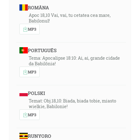
ROMÂNA
Apoc 18,10 Vai, vai, tu cetatea cea mare,
Babilonul!
MP3
PORTUGUÊS
Tema: Apocalipse 18:10: Ai, ai, grande cidade
da Babilônia!
MP3
POLSKI
Temat: Obj.18,10: Biada, biada tobie, miasto
wielkie, Babilonie!
MP3
RUNYORO