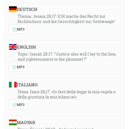
DEUTSCH
Thema: Jesaia 28,17: ICH mache das Recht zur
Richtschnur und die Gerechtigkeit zur Setzwaage!
MP3
ENGLISH
Topic: Isaiah 28:17: “Justice also will I lay to the line,
and righteousness to the plummet.!”
MP3
ITALIANO
Tema: Isaia 28,17: «Io farò della legge la mia regola e
della giustizia la mia bilancia!»
MP3
MAGYAR