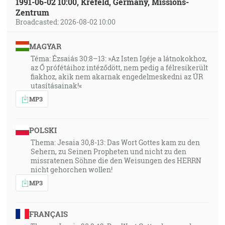
1991-06-02 10:00, Krefeld, Germany, Missions-
Zentrum
Broadcasted: 2026-08-02 10:00
MAGYAR
Téma: Ézsaiás 30:8–13: »Az Isten Igéje a látnokokhoz,
az Ő prófétáihoz intéződött, nem pedig a félresikerült
fiakhoz, akik nem akarnak engedelmeskedni az ÚR
utasításainak!«
MP3
POLSKI
Thema: Jesaia 30,8-13: Das Wort Gottes kam zu den
Sehern, zu Seinen Propheten und nicht zu den
missratenen Söhne die den Weisungen des HERRN
nicht gehorchen wollen!
MP3
FRANÇAIS