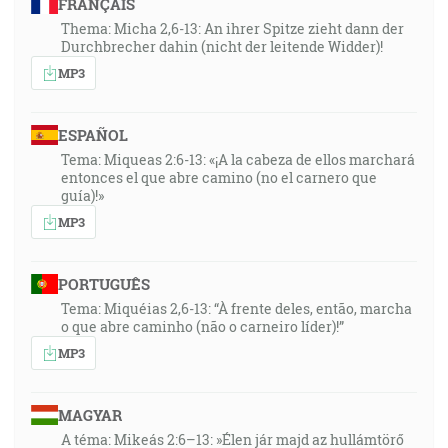
FRANÇAIS
Thema: Micha 2,6-13: An ihrer Spitze zieht dann der
Durchbrecher dahin (nicht der leitende Widder)!
MP3
ESPAÑOL
Tema: Miqueas 2:6-13: «¡A la cabeza de ellos marchará
entonces el que abre camino (no el carnero que
guía)!»
MP3
PORTUGUÊS
Tema: Miquéias 2,6-13: “À frente deles, então, marcha
o que abre caminho (não o carneiro líder)!”
MP3
MAGYAR
A téma: Mikeás 2:6–13: »Élen jár majd az hullámtörő