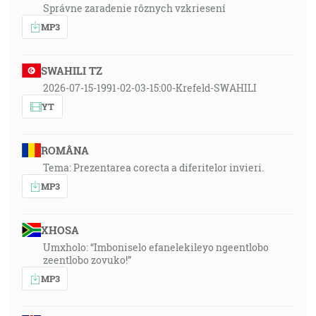
Správne zaradenie rôznych vzkriesení
MP3
SWAHILI TZ
2026-07-15-1991-02-03-15:00-Krefeld-SWAHILI
YT
ROMÂNA
Tema: Prezentarea corecta a diferitelor invieri.
MP3
XHOSA
Umxholo: “Imboniselo efanelekileyo ngeentlobo
zeentlobo zovuko!”
MP3