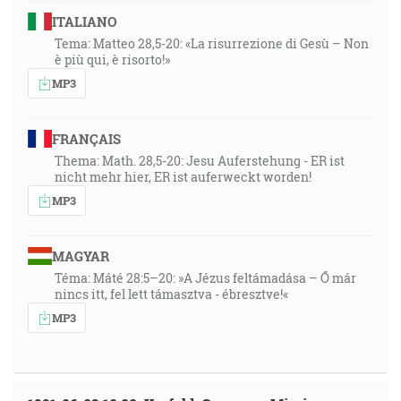
ITALIANO
Tema: Matteo 28,5-20: «La risurrezione di Gesù – Non
è più qui, è risorto!»
MP3
FRANÇAIS
Thema: Math. 28,5-20: Jesu Auferstehung - ER ist
nicht mehr hier, ER ist auferweckt worden!
MP3
MAGYAR
Téma: Máté 28:5–20: »A Jézus feltámadása – Ő már
nincs itt, fel lett támasztva - ébresztve!«
MP3