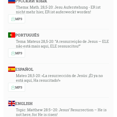
РУССКИЙ ЯЗЫК
Thema: Math. 28,5-20: Jesu Auferstehung - ER ist
nicht mehr hier, ER ist auferweckt worden!
MP3
PORTUGUÊS
Tema: Mateus 28,5-20: “A ressurreição de Jesus — ELE
não está mais aqui, ELE ressuscitou!”
MP3
ESPAÑOL
Mateo 28,5-20: «La resurrección de Jesús: ¡Él ya no
está aquí, Ha resucitado!»
MP3
ENGLISH
Topic: Matthew 28:5–20: Jesus’ Resurrection – He is
not here; for He is risen!