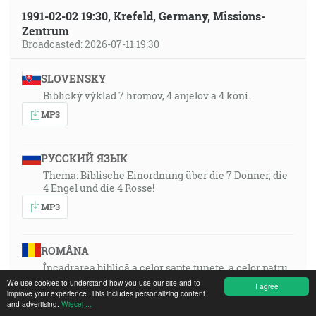
1991-02-02 19:30, Krefeld, Germany, Missions-
Zentrum
Broadcasted: 2026-07-11 19:30
SLOVENSKY
Biblický výklad 7 hromov, 4 anjelov a 4 koní.
MP3
РУССКИЙ ЯЗЫК
Thema: Biblische Einordnung über die 7 Donner, die
4 Engel und die 4 Rosse!
MP3
ROMÂNA
Încadrarea biblică a celor șapte tunete, a celor patru
îngeri și a celor patru cai!
We use cookies to understand how you use our site and to
I agree
improve your experience. This includes personalizing content
MP3
and advertising.
Więcej ...