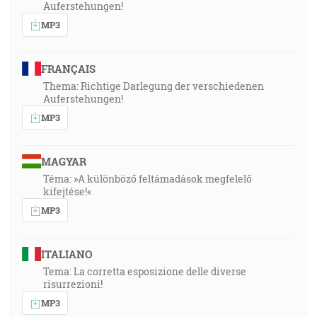
Auferstehungen!
MP3
FRANÇAIS
Thema: Richtige Darlegung der verschiedenen
Auferstehungen!
MP3
MAGYAR
Téma: »A különböző feltámadások megfelelő
kifejtése!«
MP3
ITALIANO
Tema: La corretta esposizione delle diverse
risurrezioni!
MP3