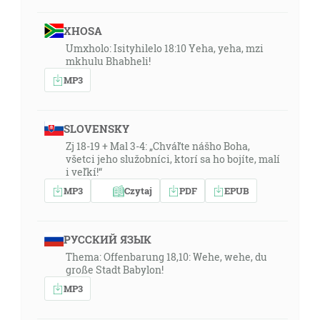
XHOSA
Umxholo: Isityhilelo 18:10 Yeha, yeha, mzi
mkhulu Bhabheli!
MP3
SLOVENSKY
Zj 18-19 + Mal 3-4: „Chváľte nášho Boha,
všetci jeho služobníci, ktorí sa ho bojíte, malí
i veľkí!“
MP3
Czytaj
PDF
EPUB
РУССКИЙ ЯЗЫК
Thema: Offenbarung 18,10: Wehe, wehe, du
große Stadt Babylon!
MP3