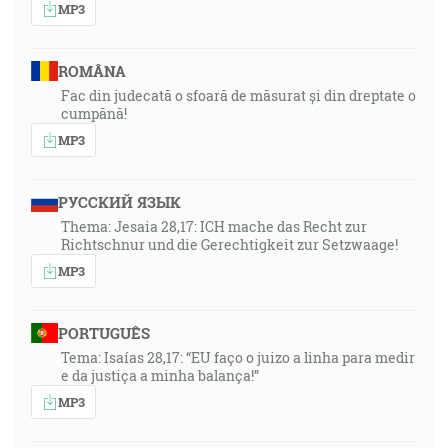
MP3
ROMÂNA
Fac din judecată o sfoară de măsurat și din dreptate o
cumpănă!
MP3
РУССКИЙ ЯЗЫК
Thema: Jesaia 28,17: ICH mache das Recht zur
Richtschnur und die Gerechtigkeit zur Setzwaage!
MP3
PORTUGUÊS
Tema: Isaías 28,17: “EU faço o juizo a linha para medir
e da justiça a minha balança!”
MP3