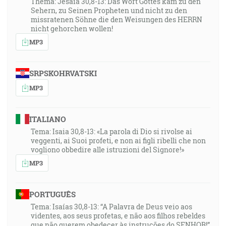
Thema: Jesaia 30,8-13: Das Wort Gottes kam zu den
Sehern, zu Seinen Propheten und nicht zu den
missratenen Söhne die den Weisungen des HERRN
nicht gehorchen wollen!
MP3
SRPSKOHRVATSKI
MP3
ITALIANO
Tema: Isaia 30,8-13: «La parola di Dio si rivolse ai
veggenti, ai Suoi profeti, e non ai figli ribelli che non
vogliono obbedire alle istruzioni del Signore!»
MP3
PORTUGUÊS
Tema: Isaías 30,8-13: “A Palavra de Deus veio aos
videntes, aos seus profetas, e não aos filhos rebeldes
que não querem obedecer às instruções do SENHOR!”