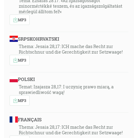
Téma: Ézsaiás 28:17: »Az Igazságosságot
zsinormértékké teszem, és az igazságszolgáltatást
mérlegül állítom fel!«
MP3
SRPSKOHRVATSKI
Thema: Jesaia 28,17: ICH mache das Recht zur
Richtschnur und die Gerechtigkeit zur Setzwaage!
MP3
POLSKI
Temat: Izajasza 28,17: I uczynię prawo miarą, a
sprawiedliwość wagą!
MP3
FRANÇAIS
Thema: Jesaia 28,17: ICH mache das Recht zur
Richtschnur und die Gerechtigkeit zur Setzwaage!