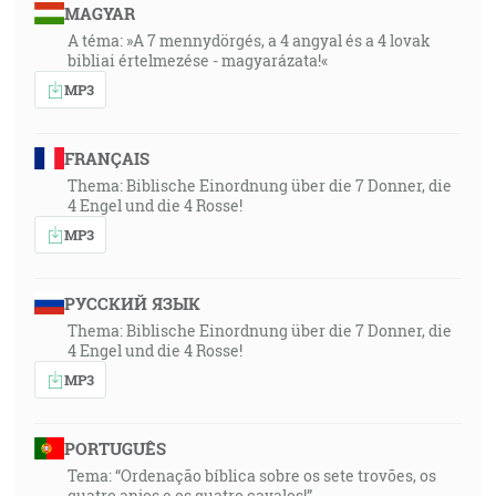
MAGYAR
A téma: »A 7 mennydörgés, a 4 angyal és a 4 lovak
bibliai értelmezése - magyarázata!«
MP3
FRANÇAIS
Thema: Biblische Einordnung über die 7 Donner, die
4 Engel und die 4 Rosse!
MP3
РУССКИЙ ЯЗЫК
Thema: Biblische Einordnung über die 7 Donner, die
4 Engel und die 4 Rosse!
MP3
PORTUGUÊS
Tema: “Ordenação bíblica sobre os sete trovões, os
quatro anjos e os quatro cavalos!”