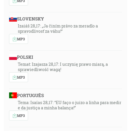
MP3
SLOVENSKY
Izaiáš 28,17: „Ja činím právo za meradlo a
spravodlivosť za váhu!“
MP3
POLSKI
Temat: Izajasza 28,17: I uczynię prawo miarą, a
sprawiedliwość wagą!
MP3
PORTUGUÊS
Tema: Isaías 28,17: “EU faço o juizo a linha para medir
e da justiça a minha balança!”
MP3