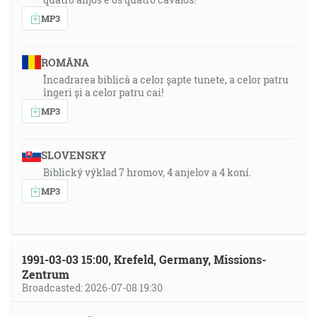
MP3
ROMÂNA
Încadrarea biblică a celor șapte tunete, a celor patru
îngeri și a celor patru cai!
MP3
SLOVENSKY
Biblický výklad 7 hromov, 4 anjelov a 4 koní.
MP3
1991-03-03 15:00, Krefeld, Germany, Missions-
Zentrum
Broadcasted: 2026-07-08 19:30