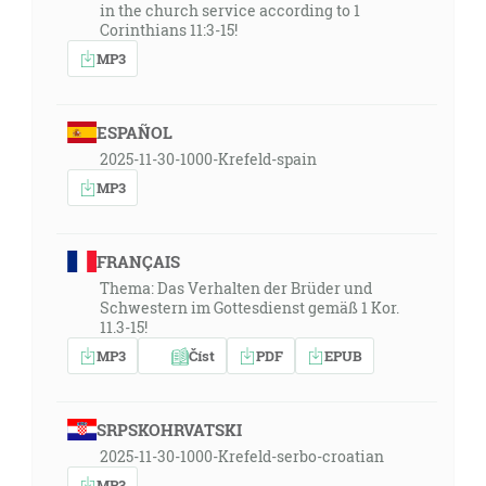
in the church service according to 1
Corinthians 11:3-15!
MP3
ESPAÑOL
2025-11-30-1000-Krefeld-spain
MP3
FRANÇAIS
Thema: Das Verhalten der Brüder und
Schwestern im Gottesdienst gemäß 1 Kor.
11.3-15!
MP3
Číst
PDF
EPUB
SRPSKOHRVATSKI
2025-11-30-1000-Krefeld-serbo-croatian
MP3