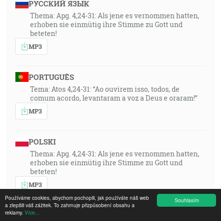
РУССКИЙ ЯЗЫК
Thema: Apg. 4,24-31: Als jene es vernommen hatten,
erhoben sie einmütig ihre Stimme zu Gott und
beteten!
MP3
PORTUGUÊS
Tema: Atos 4,24-31: “Ao ouvirem isso, todos, de
comum acordo, levantaram a voz a Deus e oraram!”
MP3
POLSKI
Thema: Apg. 4,24-31: Als jene es vernommen hatten,
erhoben sie einmütig ihre Stimme zu Gott und
beteten!
MP3
Používáme cookies, abychom pochopili, jak používáte náš web
Souhlasím
a zlepšili váš zážitek. To zahrnuje přizpůsobení obsahu a
reklamy.
Více...
ROMÂNA