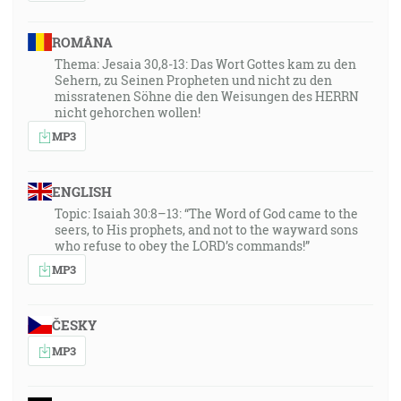
ROMÂNA
Thema: Jesaia 30,8-13: Das Wort Gottes kam zu den
Sehern, zu Seinen Propheten und nicht zu den
missratenen Söhne die den Weisungen des HERRN
nicht gehorchen wollen!
MP3
ENGLISH
Topic: Isaiah 30:8–13: “The Word of God came to the
seers, to His prophets, and not to the wayward sons
who refuse to obey the LORD’s commands!”
MP3
ČESKY
MP3