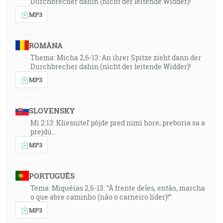
Durchbrecher dahin (nicht der leitende Widder)!
MP3
ROMÂNA
Thema: Micha 2,6-13: An ihrer Spitze zieht dann der
Durchbrecher dahin (nicht der leitende Widder)!
MP3
SLOVENSKY
Mi 2:13: Kliesniteľ pôjde pred nimi hore; preboria sa a
prejdú…
MP3
PORTUGUÊS
Tema: Miquéias 2,6-13: “À frente deles, então, marcha
o que abre caminho (não o carneiro líder)!”
MP3