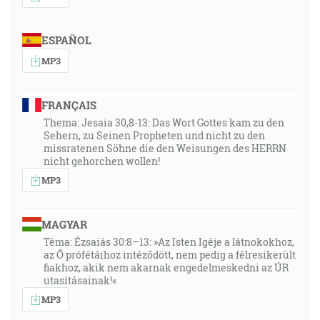
ESPAÑOL
MP3
FRANÇAIS
Thema: Jesaia 30,8-13: Das Wort Gottes kam zu den
Sehern, zu Seinen Propheten und nicht zu den
missratenen Söhne die den Weisungen des HERRN
nicht gehorchen wollen!
MP3
MAGYAR
Téma: Ézsaiás 30:8–13: »Az Isten Igéje a látnokokhoz,
az Ő prófétáihoz intéződött, nem pedig a félresikerült
fiakhoz, akik nem akarnak engedelmeskedni az ÚR
utasításainak!«
MP3