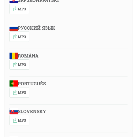
SRPSKOHRVATSKI
MP3
РУССКИЙ ЯЗЫК
MP3
ROMÂNA
MP3
PORTUGUÊS
MP3
SLOVENSKY
MP3