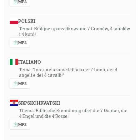
MP3
POLSKI
Temat: Biblijne uporządkowanie 7 Gromów, 4 aniołów
i 4 koni!
MP3
ITALIANO
Tema: “Interpretazione biblica dei 7 tuoni, dei 4
angeli e dei 4 cavalli!”
MP3
SRPSKOHRVATSKI
Thema: Biblische Einordnung über die 7 Donner, die
4 Engel und die 4 Rosse!
MP3