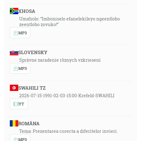
XHOSA
Umxholo: “Imboniselo efanelekileyo ngeentlobo
zeentlobo zovuko!”
MP3
SLOVENSKY
Správne zaradenie rôznych vzkriesení
MP3
SWAHILI TZ
2026-07-15-1991-02-03-15:00-Krefeld-SWAHILI
YT
ROMÂNA
Tema: Prezentarea corecta a diferitelor invieri.
MP3