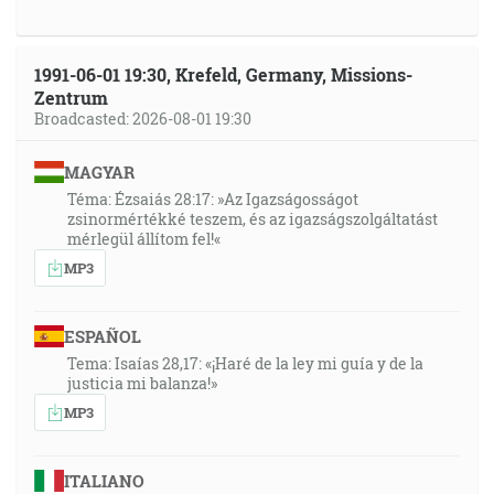
1991-06-01 19:30, Krefeld, Germany, Missions-
Zentrum
Broadcasted: 2026-08-01 19:30
MAGYAR
Téma: Ézsaiás 28:17: »Az Igazságosságot
zsinormértékké teszem, és az igazságszolgáltatást
mérlegül állítom fel!«
MP3
ESPAÑOL
Tema: Isaías 28,17: «¡Haré de la ley mi guía y de la
justicia mi balanza!»
MP3
ITALIANO