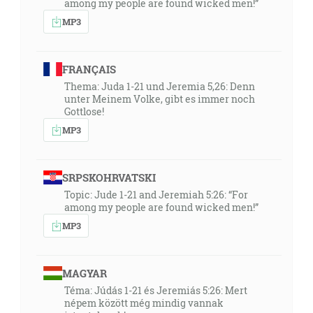
among my people are found wicked men!”
MP3
FRANÇAIS
Thema: Juda 1-21 und Jeremia 5,26: Denn
unter Meinem Volke, gibt es immer noch
Gottlose!
MP3
SRPSKOHRVATSKI
Topic: Jude 1-21 and Jeremiah 5:26: “For
among my people are found wicked men!”
MP3
MAGYAR
Téma: Júdás 1-21 és Jeremiás 5:26: Mert
népem között még mindig vannak