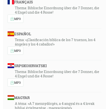
FRANÇAIS
Thema: Biblische Einordnung über die 7 Donner, die
4 Engel und die 4 Rosse!
MP3
ESPAÑOL
Tema: «¡Clasificación bíblica de los 7 truenos, los 4
ángeles y los 4 caballos!»
MP3
SRPSKOHRVATSKI
Thema: Biblische Einordnung über die 7 Donner, die
4 Engel und die 4 Rosse!
MP3
MAGYAR
A téma: »A 7 mennydörgés, a 4 angyal és a 4 lovak
bibliai értelmezése - magyarázata!«