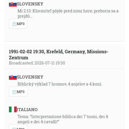
SLOVENSKY
Mi 2:13: Kliesniteľ pôjde pred nimi hore; preboria sa a
prejdú…
MP3
1991-02-02 19:30, Krefeld, Germany, Missions-
Zentrum
Broadcasted: 2026-07-11 19:30
SLOVENSKY
Biblický výklad 7 hromov, 4 anjelov a 4 koní.
MP3
ITALIANO
Tema: “Interpretazione biblica dei 7 tuoni, dei 4
angeli e dei 4 cavalli!”