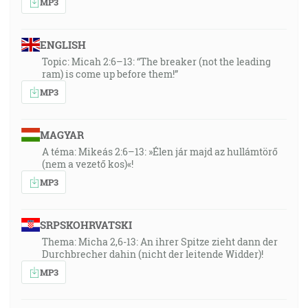
MP3
ENGLISH
Topic: Micah 2:6–13: “The breaker (not the leading
ram) is come up before them!”
MP3
MAGYAR
A téma: Mikeás 2:6–13: »Élen jár majd az hullámtörő
(nem a vezető kos)«!
MP3
SRPSKOHRVATSKI
Thema: Micha 2,6-13: An ihrer Spitze zieht dann der
Durchbrecher dahin (nicht der leitende Widder)!
MP3