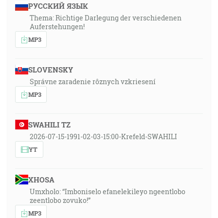
РУССКИЙ ЯЗЫК
Thema: Richtige Darlegung der verschiedenen
Auferstehungen!
MP3
SLOVENSKY
Správne zaradenie rôznych vzkriesení
MP3
SWAHILI TZ
2026-07-15-1991-02-03-15:00-Krefeld-SWAHILI
YT
XHOSA
Umxholo: “Imboniselo efanelekileyo ngeentlobo
zeentlobo zovuko!”
MP3