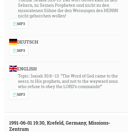
Sehern, zu Seinen Propheten und nicht zu den
missratenen Söhne die den Weisungen des HERRN
nicht gehorchen wollen!
MP3
DEUTSCH
MP3
ENGLISH
Topic: Isaiah 30:8–13: “The Word of God came to the
seers, to His prophets, and not to the wayward sons
who refuse to obey the LORD’s commands!”
MP3
1991-06-01 19:30, Krefeld, Germany, Missions-
Zentrum