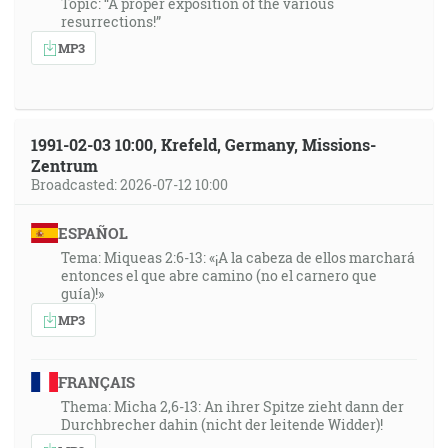
Topic: “A proper exposition of the various
resurrections!”
MP3
1991-02-03 10:00, Krefeld, Germany, Missions-
Zentrum
Broadcasted: 2026-07-12 10:00
ESPAÑOL
Tema: Miqueas 2:6-13: «¡A la cabeza de ellos marchará
entonces el que abre camino (no el carnero que
guía)!»
MP3
FRANÇAIS
Thema: Micha 2,6-13: An ihrer Spitze zieht dann der
Durchbrecher dahin (nicht der leitende Widder)!