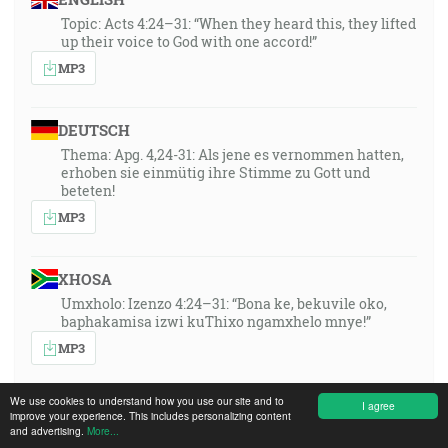
Topic: Acts 4:24–31: “When they heard this, they lifted
up their voice to God with one accord!”
MP3
DEUTSCH
Thema: Apg. 4,24-31: Als jene es vernommen hatten,
erhoben sie einmütig ihre Stimme zu Gott und
beteten!
MP3
XHOSA
Umxholo: Izenzo 4:24–31: “Bona ke, bekuvile oko,
baphakamisa izwi kuThixo ngamxhelo mnye!”
MP3
We use cookies to understand how you use our site and to
I agree
SLOVENSKY
improve your experience. This includes personalizing content
and advertising.
More...
Sk 4,24–31: „Keď to počuli, jednomyseľne pozdvihli