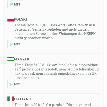
MP3
POLSKI
Thema: Jesaia 30,8-13: Das Wort Gottes kam zu den
Sehern, zu Seinen Propheten und nicht zu den
missratenen Söhne die den Weisungen des HERRN
nicht gehorchen wollen!
MP3
MAGYAR
Téma: Ézsaiás 30:8–13: »Az Isten Igéje a látnokokhoz,
az Ő prófétáihoz intéződött, nem pedig a félresikerült
fiakhoz, akik nem akarnak engedelmeskedni az ÚR
utasításainak!«
MP3
ITALIANO
Tema: Isaia 30,8-13: «La parola di Dio si rivolse ai