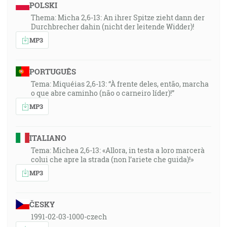
POLSKI
Thema: Micha 2,6-13: An ihrer Spitze zieht dann der
Durchbrecher dahin (nicht der leitende Widder)!
MP3
PORTUGUÊS
Tema: Miquéias 2,6-13: “À frente deles, então, marcha
o que abre caminho (não o carneiro líder)!”
MP3
ITALIANO
Tema: Michea 2,6-13: «Allora, in testa a loro marcerà
colui che apre la strada (non l’ariete che guida)!»
MP3
ČESKY
1991-02-03-1000-czech