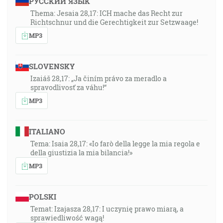
РУССКИЙ ЯЗЫК
Thema: Jesaia 28,17: ICH mache das Recht zur
Richtschnur und die Gerechtigkeit zur Setzwaage!
MP3
SLOVENSKY
Izaiáš 28,17: „Ja činím právo za meradlo a
spravodlivosť za váhu!“
MP3
ITALIANO
Tema: Isaia 28,17: «Io farò della legge la mia regola e
della giustizia la mia bilancia!»
MP3
POLSKI
Temat: Izajasza 28,17: I uczynię prawo miarą, a
sprawiedliwość wagą!