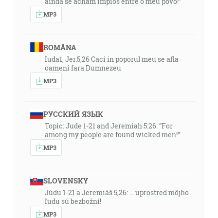
ainda se acham ímpios entre o meu povo!”
MP3
ROMÂNA
Iuda1, Jer.5,26 Caci in poporul meu se afla
oameni fara Dumnezeu
MP3
РУССКИЙ ЯЗЫК
Topic: Jude 1-21 and Jeremiah 5:26: “For
among my people are found wicked men!”
MP3
SLOVENSKY
Júdu 1-21 a Jeremiáš 5,26: … uprostred môjho
ľudu sú bezbožní!
MP3