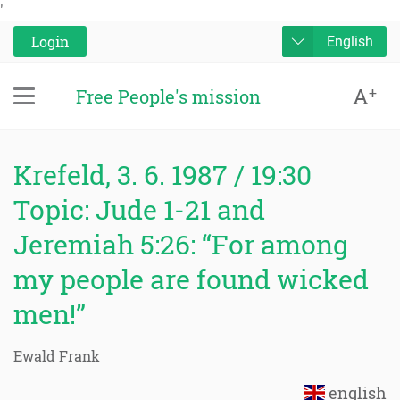
'
Login
English
A
+
Free People's mission
Krefeld, 3. 6. 1987 / 19:30
Topic: Jude 1-21 and
Jeremiah 5:26: “For among
my people are found wicked
men!”
Ewald Frank
english