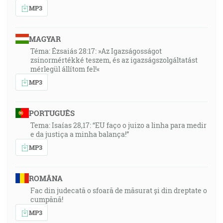
MP3
MAGYAR
Téma: Ézsaiás 28:17: »Az Igazságosságot
zsinormértékké teszem, és az igazságszolgáltatást
mérlegül állítom fel!«
MP3
PORTUGUÊS
Tema: Isaías 28,17: “EU faço o juizo a linha para medir
e da justiça a minha balança!”
MP3
ROMÂNA
Fac din judecată o sfoară de măsurat și din dreptate o
cumpănă!
MP3