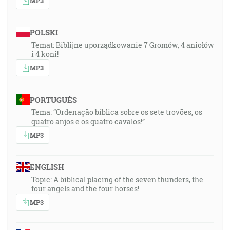
MP3
POLSKI
Temat: Biblijne uporządkowanie 7 Gromów, 4 aniołów
i 4 koni!
MP3
PORTUGUÊS
Tema: “Ordenação bíblica sobre os sete trovões, os
quatro anjos e os quatro cavalos!”
MP3
ENGLISH
Topic: A biblical placing of the seven thunders, the
four angels and the four horses!
MP3