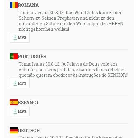
ROMÂNA
Thema: Jesaia 30,8-13: Das Wort Gottes kam zu den
Sehern, zu Seinen Propheten und nicht zu den
missratenen Söhne die den Weisungen des HERRN
nicht gehorchen wollen!
MP3
PORTUGUÊS
Tema: Isaías 30,8-13: “A Palavra de Deus veio aos
videntes, aos seus profetas, e não aos filhos rebeldes
que não querem obedecer às instruções do SENHOR!”
MP3
ESPAÑOL
MP3
DEUTSCH
Thema: Jesaia 30,8-13: Das Wort Gottes kam zu den