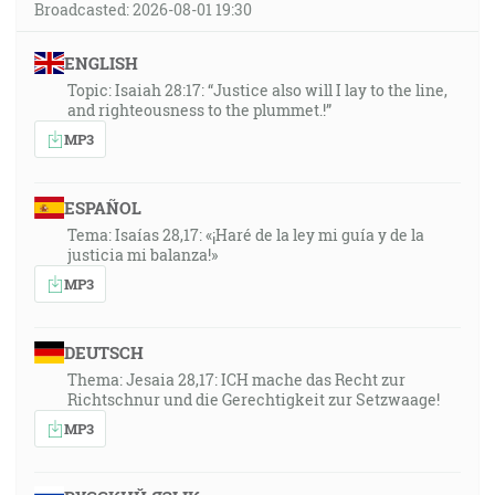
Broadcasted: 2026-08-01 19:30
ENGLISH
Topic: Isaiah 28:17: “Justice also will I lay to the line,
and righteousness to the plummet.!”
MP3
ESPAÑOL
Tema: Isaías 28,17: «¡Haré de la ley mi guía y de la
justicia mi balanza!»
MP3
DEUTSCH
Thema: Jesaia 28,17: ICH mache das Recht zur
Richtschnur und die Gerechtigkeit zur Setzwaage!
MP3