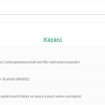
Kázání
n der Liebesgemeinschaft mit Mir und untereinander!
:3- Krefeld-SWAHILI
e společenství lásky se mnou a mezi sebou navzájem!