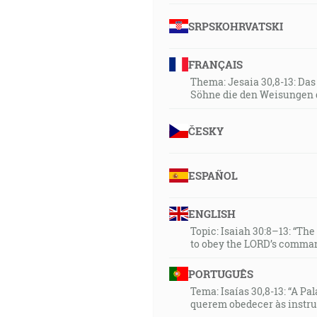
SRPSKOHRVATSKI
FRANÇAIS
Thema: Jesaia 30,8-13: Da
Söhne die den Weisungen 
ČESKY
ESPAÑOL
ENGLISH
Topic: Isaiah 30:8–13: “Th
to obey the LORD’s comman
PORTUGUÊS
Tema: Isaías 30,8-13: “A Pa
querem obedecer às instr