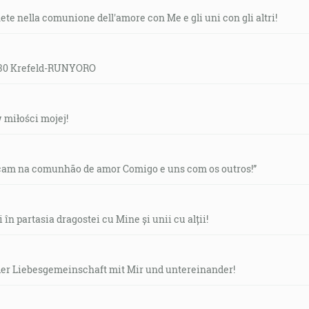
te nella comunione dell'amore con Me e gli uni con gli altri!
9:30 Krefeld-RUNYORO
w miłości mojej!
çam na comunhão de amor Comigo e uns com os outros!”
în partasia dragostei cu Mine și unii cu alții!
n der Liebesgemeinschaft mit Mir und untereinander!