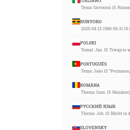
ITALIANO
Tema: Giovanni 15: Rimane
RUNYORO
2025-04-12-1986-05-31 1
POLSKI
Temat: Jan. 15: Trwajcie 
PORTUGUÊS
Tema: João 15: “Permane
ROMÂNA
Thema: Ioan. 15: Rămâneți 
РУССКИЙ ЯЗЫК
Thema: Joh. 15: Bleibt i
SLOVENSKY