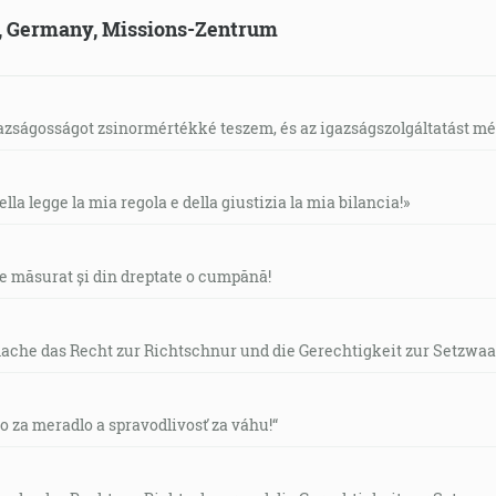
ld, Germany, Missions-Zentrum
gazságosságot zsinormértékké teszem, és az igazságszolgáltatást mérl
ella legge la mia regola e della giustizia la mia bilancia!»
de măsurat și din dreptate o cumpănă!
mache das Recht zur Richtschnur und die Gerechtigkeit zur Setzwaa
vo za meradlo a spravodlivosť za váhu!“