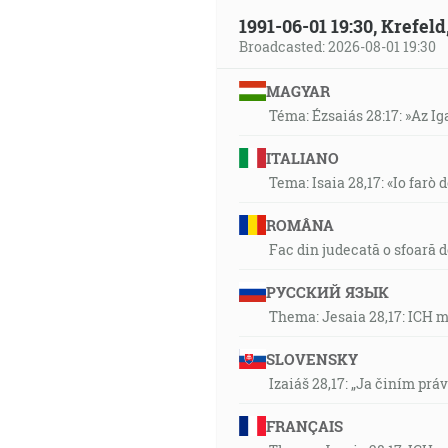
1991-06-01 19:30, Krefe
Broadcasted: 2026-08-01 19:30
MAGYAR
Téma: Ézsaiás 28:17: »Az I
ITALIANO
Tema: Isaia 28,17: «Io farò d
ROMÂNA
Fac din judecată o sfoară 
РУССКИЙ ЯЗЫК
Thema: Jesaia 28,17: ICH 
SLOVENSKY
Izaiáš 28,17: „Ja činím prá
FRANÇAIS