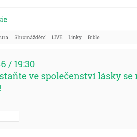
ie
tura
Shromáždění
LIVE
Linky
Bible
86 / 19:30
ůstaňte ve společenství lásky s
!