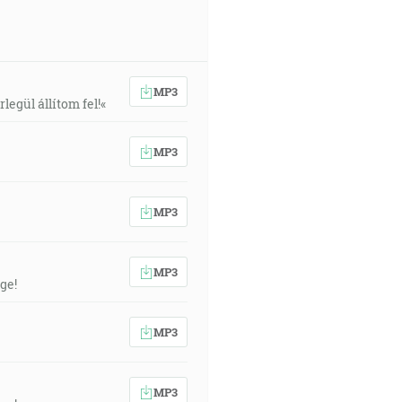
MP3
egül állítom fel!«
MP3
MP3
MP3
ge!
MP3
MP3