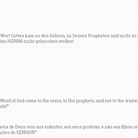
s Wort Gottes kam zu den Sehern, zu Seinen Propheten und nicht zu
des HERRN nicht gehorchen wollen!
e Word of God came to the seers, to His prophets, and not to the way
ds!”
lavra de Deus veio aos videntes, aos seus profetas, e não aos filhos 
uções do SENHOR!”