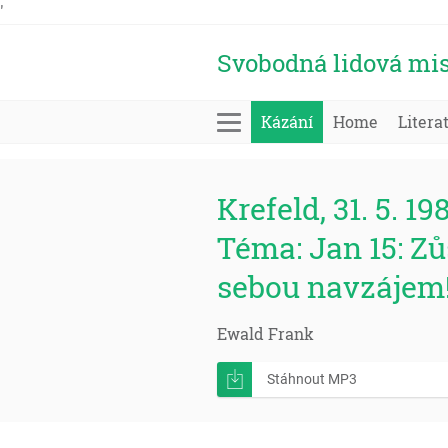
'
Svobodná lidová mis
Kázání
Home
Litera
Krefeld, 31. 5. 19
Téma: Jan 15: Z
sebou navzájem
Ewald Frank
Stáhnout MP3