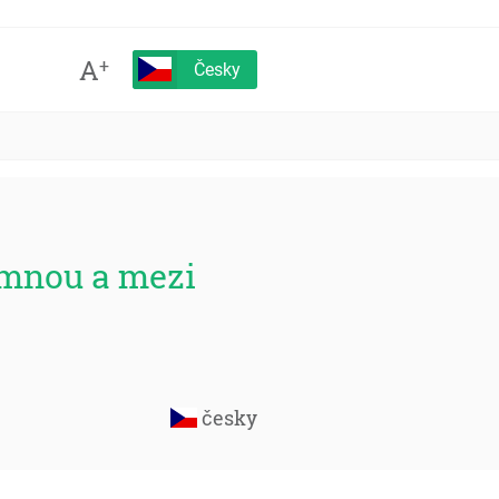
A
+
Česky
e mnou a mezi
česky