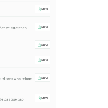
MP3
MP3
 den missratenen
MP3
MP3
MP3
ward sons who refuse
MP3
rebeldes que não