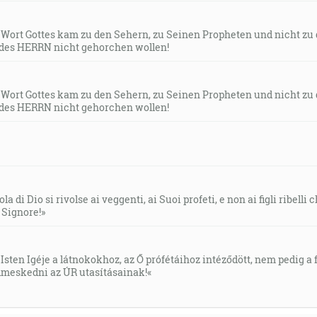
s Wort Gottes kam zu den Sehern, zu Seinen Propheten und nicht zu
des HERRN nicht gehorchen wollen!
s Wort Gottes kam zu den Sehern, zu Seinen Propheten und nicht zu
des HERRN nicht gehorchen wollen!
la di Dio si rivolse ai veggenti, ai Suoi profeti, e non ai figli ribelli
l Signore!»
Isten Igéje a látnokokhoz, az Ő prófétáihoz intéződött, nem pedig a f
meskedni az ÚR utasításainak!«