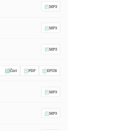
MP3
MP3
MP3
Číst
PDF
EPUB
MP3
MP3