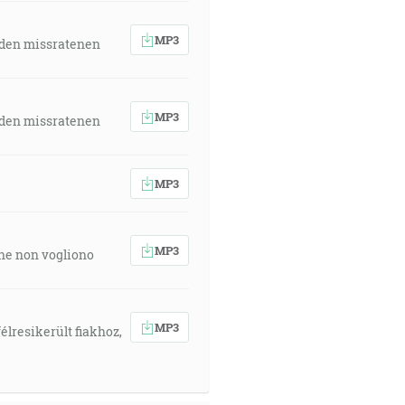
MP3
 den missratenen
MP3
 den missratenen
MP3
MP3
 che non vogliono
MP3
élresikerült fiakhoz,