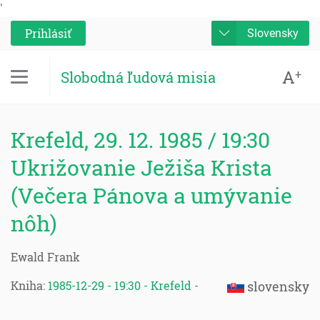
'
Prihlásiť
Slovensky
A
+
Slobodná ľudová misia
Krefeld, 29. 12. 1985 / 19:30
Ukrižovanie Ježiša Krista
(Večera Pánova a umývanie
nôh)
Ewald Frank
Kniha:
1985-12-29 - 19:30 - Krefeld -
slovensky