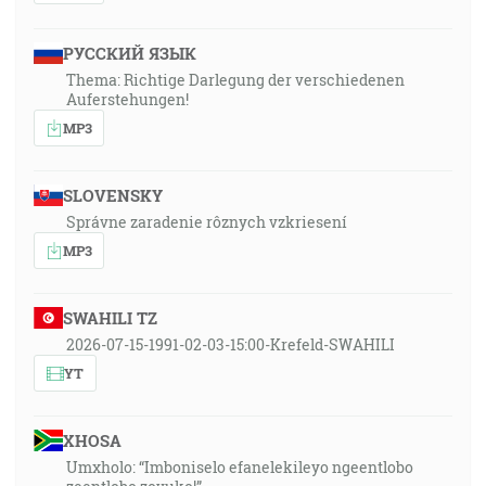
РУССКИЙ ЯЗЫК
Thema: Richtige Darlegung der verschiedenen
Auferstehungen!
MP3
SLOVENSKY
Správne zaradenie rôznych vzkriesení
MP3
SWAHILI TZ
2026-07-15-1991-02-03-15:00-Krefeld-SWAHILI
YT
XHOSA
Umxholo: “Imboniselo efanelekileyo ngeentlobo