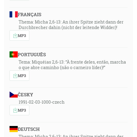
FRANÇAIS
Thema: Micha 2,6-13: An ihrer Spitze zieht dann der
Durchbrecher dahin (nicht der leitende Widder)!
MP3
PORTUGUÊS
Tema: Miquéias 2,6-13: “À frente deles, então, marcha
o que abre caminho (não o carneiro líder)!”
MP3
ČESKY
1991-02-03-1000-czech
MP3
DEUTSCH
Thema: Micha 2,6-13: An ihrer Spitze zieht dann der