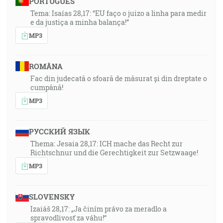
PORTUGUÊS
Tema: Isaías 28,17: “EU faço o juizo a linha para medir
e da justiça a minha balança!”
MP3
ROMÂNA
Fac din judecată o sfoară de măsurat și din dreptate o
cumpănă!
MP3
РУССКИЙ ЯЗЫК
Thema: Jesaia 28,17: ICH mache das Recht zur
Richtschnur und die Gerechtigkeit zur Setzwaage!
MP3
SLOVENSKY
Izaiáš 28,17: „Ja činím právo za meradlo a
spravodlivosť za váhu!“