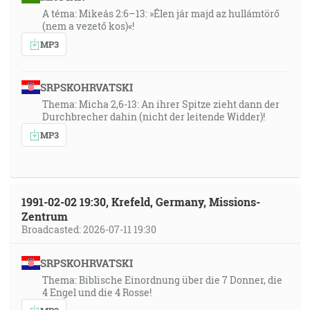
A téma: Mikeás 2:6–13: »Élen jár majd az hullámtörő
(nem a vezető kos)«!
MP3
SRPSKOHRVATSKI
Thema: Micha 2,6-13: An ihrer Spitze zieht dann der
Durchbrecher dahin (nicht der leitende Widder)!
MP3
1991-02-02 19:30, Krefeld, Germany, Missions-
Zentrum
Broadcasted: 2026-07-11 19:30
SRPSKOHRVATSKI
Thema: Biblische Einordnung über die 7 Donner, die
4 Engel und die 4 Rosse!