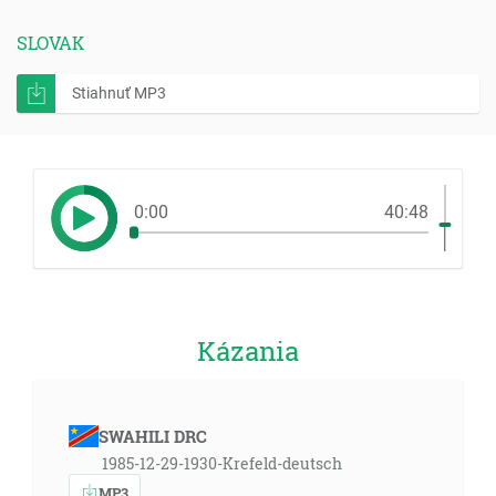
SLOVAK
Stiahnuť MP3
0:00
40:48
Kázania
SWAHILI DRC
1985-12-29-1930-Krefeld-deutsch
MP3