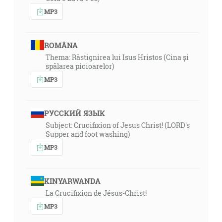
MP3
ROMÂNA
Thema: Răstignirea lui Isus Hristos (Cina și
spălarea picioarelor)
MP3
РУССКИЙ ЯЗЫК
Subject: Crucifixion of Jesus Christ! (LORD's
Supper and foot washing)
MP3
KINYARWANDA
La Crucifixion de Jésus-Christ!
MP3