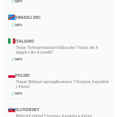
MP3
SWAHILI DRC
MP3
ITALIANO
Tema: “Interpretazione biblica dei 7 tuoni, dei 4
angeli e dei 4 cavalli!”
MP3
POLSKI
Temat: Biblijne uporządkowanie 7 Gromów, 4 aniołów
i 4 koni!
MP3
SLOVENSKY
Biblický výklad 7 hromov, 4 anjelov a 4 koní.