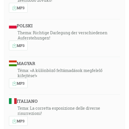
zeentlobo zovuko!”
MP3
POLSKI
Thema: Richtige Darlegung der verschiedenen
Auferstehungen!
MP3
MAGYAR
Téma: »A különböző feltámadások megfelelő
kifejtése!«
MP3
ITALIANO
Tema: La corretta esposizione delle diverse
risurrezioni!
MP3