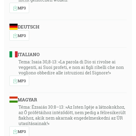
MP3
DEUTSCH
MP3
ITALIANO
Tema: Isaia 30,8-13: «La parola di Dio si rivolse ai
veggenti, ai Suoi profeti, e non ai figli ribelli che non
vogliono obbedire alle istruzioni del Signore!»
MP3
MAGYAR
Téma: Ézsaiás 30:8–13: »Az Isten Igéje a látnokokhoz,
az Ő prófétáihoz intéződött, nem pedig a félresikerült
fiakhoz, akik nem akarnak engedelmeskedni az ÚR
utasításainak!«
MP3