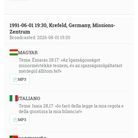
1991-06-01 19:30, Krefeld, Germany, Missions-
Zentrum
Broadcasted: 2026-08-01 19:30
MAGYAR
Téma: Ézsaiás 28:17: »Az Igazságosságot
zsinormértékké teszem, és az igazságszolgáltatást
mérlegül állítom fel!«
MP3
ITALIANO
Tema: Isaia 28,17: «Io farò della legge la mia regola e
della giustizia la mia bilancia!»
MP3