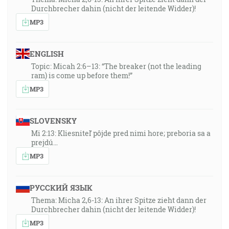
Durchbrecher dahin (nicht der leitende Widder)!
MP3
ENGLISH
Topic: Micah 2:6–13: “The breaker (not the leading
ram) is come up before them!”
MP3
SLOVENSKY
Mi 2:13: Kliesniteľ pôjde pred nimi hore; preboria sa a
prejdú…
MP3
РУССКИЙ ЯЗЫК
Thema: Micha 2,6-13: An ihrer Spitze zieht dann der
Durchbrecher dahin (nicht der leitende Widder)!
MP3