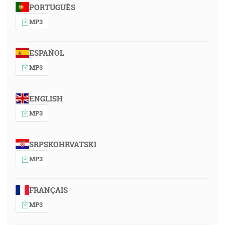
PORTUGUÊS
MP3
ESPAÑOL
MP3
ENGLISH
MP3
SRPSKOHRVATSKI
MP3
FRANÇAIS
MP3