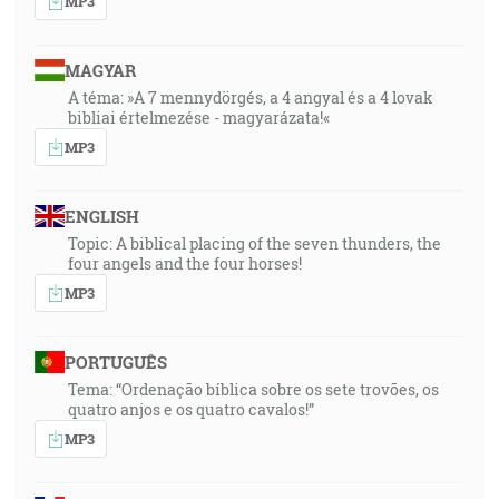
MP3
MAGYAR
A téma: »A 7 mennydörgés, a 4 angyal és a 4 lovak
bibliai értelmezése - magyarázata!«
MP3
ENGLISH
Topic: A biblical placing of the seven thunders, the
four angels and the four horses!
MP3
PORTUGUÊS
Tema: “Ordenação bíblica sobre os sete trovões, os
quatro anjos e os quatro cavalos!”
MP3