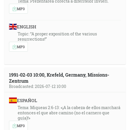
Tema: Prezentarea corecta a diferitelor invieri.
MP3
ENGLISH
Topic: “A proper exposition of the various
resurrections!”
MP3
1991-02-03 10:00, Krefeld, Germany, Missions-
Zentrum
Broadcasted: 2026-07-12 10:00
ESPAÑOL
Tema: Miqueas 2:6-13: «¡A la cabeza de ellos marchará
entonces el que abre camino (no el carnero que
guía)!»
MP3