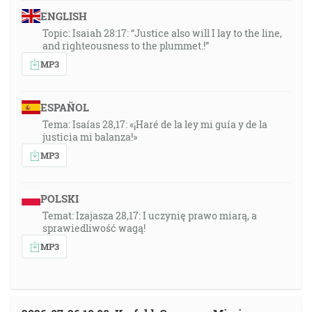
ENGLISH
Topic: Isaiah 28:17: “Justice also will I lay to the line,
and righteousness to the plummet.!”
MP3
ESPAÑOL
Tema: Isaías 28,17: «¡Haré de la ley mi guía y de la
justicia mi balanza!»
MP3
POLSKI
Temat: Izajasza 28,17: I uczynię prawo miarą, a
sprawiedliwość wagą!
MP3