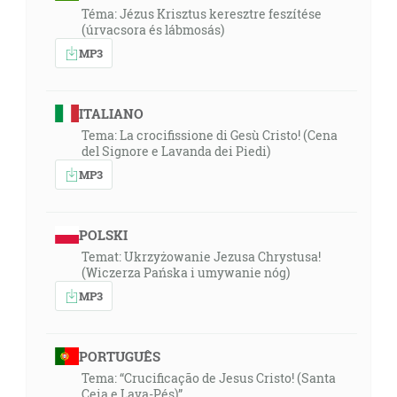
Téma: Jézus Krisztus keresztre feszítése
(úrvacsora és lábmosás)
MP3
ITALIANO
Tema: La crocifissione di Gesù Cristo! (Cena
del Signore e Lavanda dei Piedi)
MP3
POLSKI
Temat: Ukrzyżowanie Jezusa Chrystusa!
(Wiczerza Pańska i umywanie nóg)
MP3
PORTUGUÊS
Tema: “Crucificação de Jesus Cristo! (Santa
Ceia e Lava-Pés)”