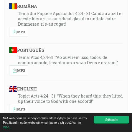
ROMÂNA
Tema din Faptele Apostolilor 4:24 - 31 Cand au auzit ei
aceste lucruri, si-au ridicat glasul in unitate catre
Dumnezeu si s-au rugat!
MP3
PORTUGUÊS
Tema: Atos 4,24-31: “Ao ouvirem isso, todos, de
comum acordo, levantaram a voz a Deus e oraram!”
MP3
ENGLISH
Topic: Acts 4:24–31: “When they heard this, they lifted
up their voice to God with one accord!”
MP3
Náš web používa súbory cookies, ktoré vylepšujú naše služby.
Súhlasím
Používaním našej webstránky súhlasíte s ich používaním.
DEUTSCH
Viac...