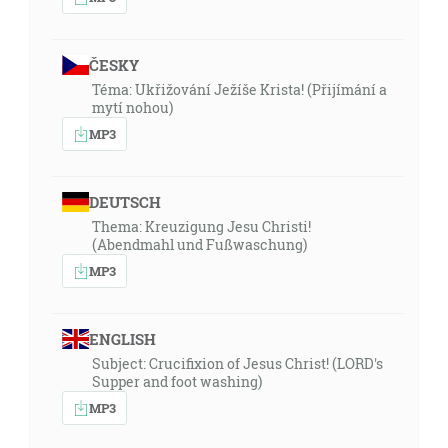
ČESKY
Téma: Ukřižování Ježíše Krista! (Přijímání a
mytí nohou)
MP3
DEUTSCH
Thema: Kreuzigung Jesu Christi!
(Abendmahl und Fußwaschung)
MP3
ENGLISH
Subject: Crucifixion of Jesus Christ! (LORD's
Supper and foot washing)
MP3