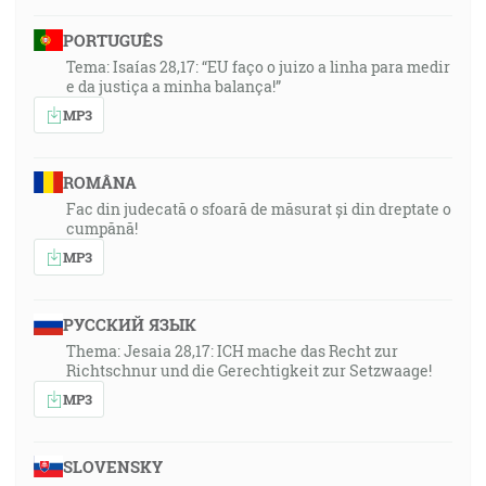
PORTUGUÊS
Tema: Isaías 28,17: “EU faço o juizo a linha para medir
e da justiça a minha balança!”
MP3
ROMÂNA
Fac din judecată o sfoară de măsurat și din dreptate o
cumpănă!
MP3
РУССКИЙ ЯЗЫК
Thema: Jesaia 28,17: ICH mache das Recht zur
Richtschnur und die Gerechtigkeit zur Setzwaage!
MP3
SLOVENSKY