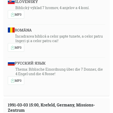
SLOVENSKY
Biblický výklad 7 hromov, 4 anjelov a 4 koní.
MP3
ROMÂNA
Încadrarea biblică a celor șapte tunete, a celor patru
îngeri și a celor patru cai!
MP3
РУССКИЙ ЯЗЫК
Thema: Biblische Einordnung über die 7 Donner, die
4 Engel und die 4 Rosse!
MP3
1991-03-03 15:00, Krefeld, Germany, Missions-
Zentrum