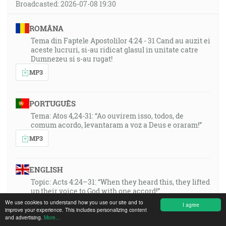
Broadcasted: 2026-07-08 19:30
ROMÂNA
Tema din Faptele Apostolilor 4:24 - 31 Cand au auzit ei
aceste lucruri, si-au ridicat glasul in unitate catre
Dumnezeu si s-au rugat!
MP3
PORTUGUÊS
Tema: Atos 4,24-31: “Ao ouvirem isso, todos, de
comum acordo, levantaram a voz a Deus e oraram!”
MP3
ENGLISH
Topic: Acts 4:24–31: “When they heard this, they lifted
up their voice to God with one accord!”
We use cookies to understand how you use our site and to
MP3
I agree
improve your experience. This includes personalizing content
and advertising.
More...