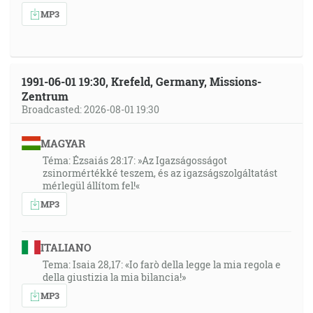
MP3
1991-06-01 19:30, Krefeld, Germany, Missions-
Zentrum
Broadcasted: 2026-08-01 19:30
MAGYAR
Téma: Ézsaiás 28:17: »Az Igazságosságot
zsinormértékké teszem, és az igazságszolgáltatást
mérlegül állítom fel!«
MP3
ITALIANO
Tema: Isaia 28,17: «Io farò della legge la mia regola e
della giustizia la mia bilancia!»
MP3