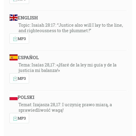
ENGLISH
Topic: Isaiah 28:17: “Justice also will I lay to the line,
and righteousness to the plummet.!”
MP3
ESPAÑOL
Tema: Isaías 28,17: «¡Haré de la ley mi guía y de la
justicia mi balanza!»
MP3
POLSKI
Temat: Izajasza 28,17: I uczynię prawo miarą, a
sprawiedliwość wagą!
MP3