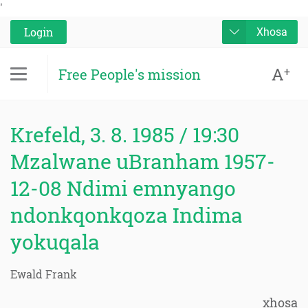
'
Login
Xhosa
A
+
Free People's mission
Krefeld, 3. 8. 1985 / 19:30
Mzalwane uBranham 1957-
12-08 Ndimi emnyango
ndonkqonkqoza Indima
yokuqala
Ewald Frank
xhosa