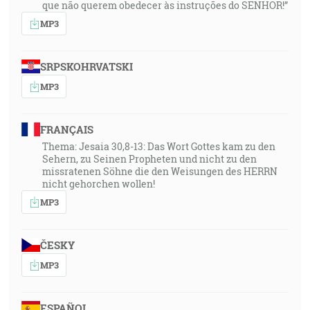
que não querem obedecer às instruções do SENHOR!”
MP3
SRPSKOHRVATSKI
MP3
FRANÇAIS
Thema: Jesaia 30,8-13: Das Wort Gottes kam zu den
Sehern, zu Seinen Propheten und nicht zu den
missratenen Söhne die den Weisungen des HERRN
nicht gehorchen wollen!
MP3
ČESKY
MP3
ESPAÑOL