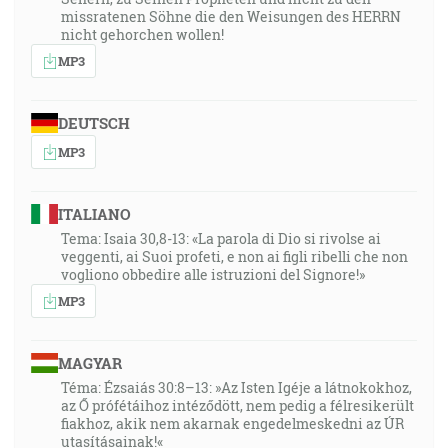
missratenen Söhne die den Weisungen des HERRN
nicht gehorchen wollen!
MP3
DEUTSCH
MP3
ITALIANO
Tema: Isaia 30,8-13: «La parola di Dio si rivolse ai
veggenti, ai Suoi profeti, e non ai figli ribelli che non
vogliono obbedire alle istruzioni del Signore!»
MP3
MAGYAR
Téma: Ézsaiás 30:8–13: »Az Isten Igéje a látnokokhoz,
az Ő prófétáihoz intéződött, nem pedig a félresikerült
fiakhoz, akik nem akarnak engedelmeskedni az ÚR
utasításainak!«