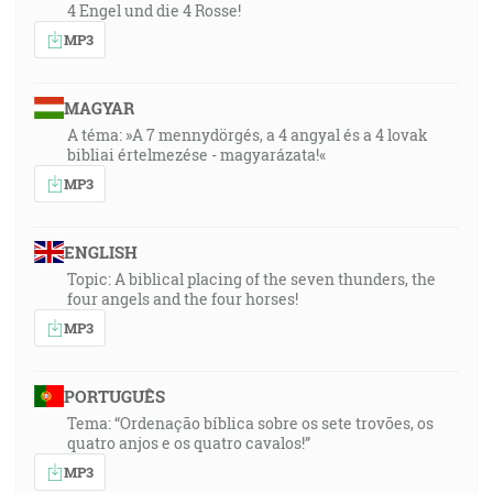
4 Engel und die 4 Rosse!
MP3
MAGYAR
A téma: »A 7 mennydörgés, a 4 angyal és a 4 lovak
bibliai értelmezése - magyarázata!«
MP3
ENGLISH
Topic: A biblical placing of the seven thunders, the
four angels and the four horses!
MP3
PORTUGUÊS
Tema: “Ordenação bíblica sobre os sete trovões, os
quatro anjos e os quatro cavalos!”
MP3