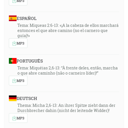
MP3
ESPAÑOL
Tema: Miqueas 2:6-13: «¡A la cabeza de ellos marchará
entonces el que abre camino (no el carnero que
guía)!»
MP3
PORTUGUÊS
Tema: Miquéias 2,6-13: “À frente deles, então, marcha
o que abre caminho (não o carneiro líder)!”
MP3
DEUTSCH
Thema: Micha 2,6-13: An ihrer Spitze zieht dann der
Durchbrecher dahin (nicht der leitende Widder)!
MP3