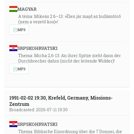
MAGYAR
A téma: Mikeás 2:6–13: »Élen jár majd az hullámtörő
(nem a vezető kos)«!
MP3
SRPSKOHRVATSKI
Thema: Micha 2,6-13: An ihrer Spitze zieht dann der
Durchbrecher dahin (nicht der leitende Widder)!
MP3
1991-02-02 19:30, Krefeld, Germany, Missions-
Zentrum
Broadcasted: 2026-07-11 19:30
SRPSKOHRVATSKI
Thema: Biblische Einordnung über die 7 Donner, die