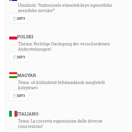
Umxholo: “Imboniselo efanelekileyo ngeentlobo
zeentlobo zovuko!”
MP3
POLSKI
Thema: Richtige Darlegung der verschiedenen
Auferstehungen!
MP3
MAGYAR
Téma: »A különböző feltámadások megfelelő
kifejtése!«
MP3
ITALIANO
Tema: La corretta esposizione delle diverse
risurrezioni!