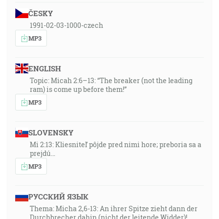
ČESKY
1991-02-03-1000-czech
MP3
ENGLISH
Topic: Micah 2:6–13: “The breaker (not the leading
ram) is come up before them!”
MP3
SLOVENSKY
Mi 2:13: Kliesniteľ pôjde pred nimi hore; preboria sa a
prejdú…
MP3
РУССКИЙ ЯЗЫК
Thema: Micha 2,6-13: An ihrer Spitze zieht dann der
Durchbrecher dahin (nicht der leitende Widder)!