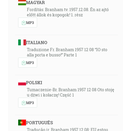
MAGYAR
Fordítás: Branham tv. 1957.12.08. Én az ajtó
előtt állok és kopogok! 1. rész
MP3
ITALIANO
Traduzione Fr. Branham 1957 12 08 “IO sto
alla porta e busso!” Parte 1
MP3
POLSKI
Tumaczenie-Br. Branham 1957 12 08 Oto stoję
u dżwi i kołaczę! Część 1
MP3
PORTUGUÊS
Tradução ir. Branham 1957 12 08: EU estou