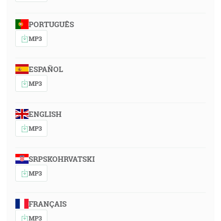
PORTUGUÊS
MP3
ESPAÑOL
MP3
ENGLISH
MP3
SRPSKOHRVATSKI
MP3
FRANÇAIS
MP3