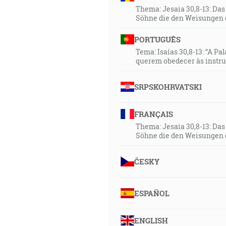
Thema: Jesaia 30,8-13: Da
Söhne die den Weisungen 
PORTUGUÊS
Tema: Isaías 30,8-13: “A Pa
querem obedecer às instr
SRPSKOHRVATSKI
FRANÇAIS
Thema: Jesaia 30,8-13: Da
Söhne die den Weisungen 
ČESKY
ESPAÑOL
ENGLISH