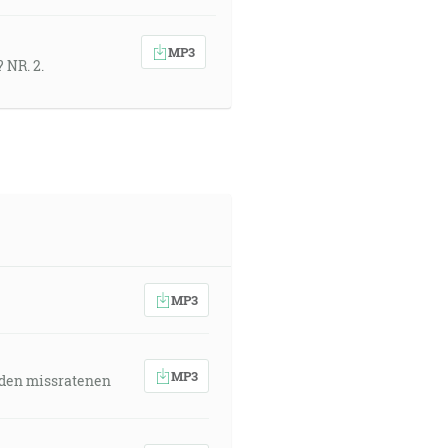
MP3
 NR. 2.
MP3
MP3
 den missratenen