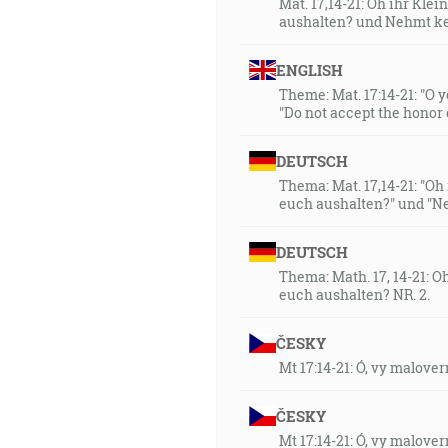
Mat. 17,14-21: Oh ihr Kle
aushalten? und Nehmt k
ENGLISH
Theme: Mat. 17:14-21: "O yo
"Do not accept the honor 
DEUTSCH
Thema: Mat. 17,14-21: "Oh
euch aushalten?" und "N
DEUTSCH
Thema: Math. 17, 14-21: O
euch aushalten? NR. 2.
ČESKY
Mt 17:14-21: Ó, vy malove
ČESKY
Mt 17:14-21: Ó, vy malove