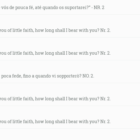
 vós de pouca fé, até quando os suportarei?” - NR. 2
you of little faith, how long shall I bear with you? Nr. 2.
you of little faith, how long shall I bear with you? Nr. 2.
i poca fede, fino a quando vi sopporterò? NO. 2.
you of little faith, how long shall I bear with you? Nr. 2.
you of little faith, how long shall I bear with you? Nr. 2.