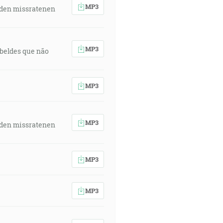
MP3
 den missratenen
MP3
rebeldes que não
MP3
MP3
 den missratenen
MP3
MP3