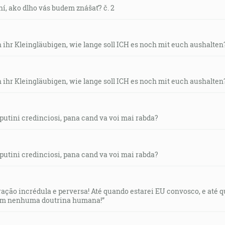
rní, ako dlho vás budem znášať? č. 2
h ihr Kleingläubigen, wie lange soll ICH es noch mit euch aushalten?
h ihr Kleingläubigen, wie lange soll ICH es noch mit euch aushalten?
i putini credinciosi, pana cand va voi mai rabda?
i putini credinciosi, pana cand va voi mai rabda?
eração incrédula e perversa! Até quando estarei EU convosco, e até 
tem nenhuma doutrina humana!”