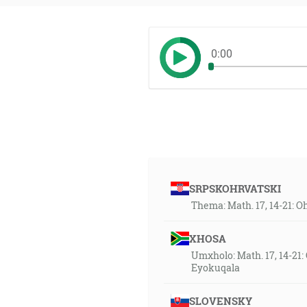
0:00
SRPSKOHRVATSKI
Thema: Math. 17, 14-21: O
XHOSA
Umxholo: Math. 17, 14-2
Eyokuqala
SLOVENSKY