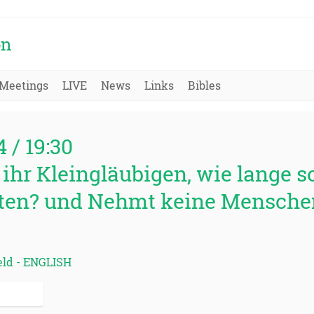
on
Meetings
LIVE
News
Links
Bibles
4 / 19:30
h ihr Kleingläubigen, wie lange s
lten? und Nehmt keine Mensche
feld - ENGLISH