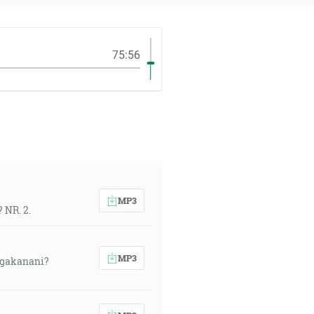
75:56
MP3
 NR. 2.
MP3
ngakanani?