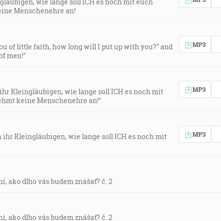
ingläubigen, wie lange soll ICH es noch mit euch
eine Menschenehre an!
MP3
u of little faith, how long will I put up with you?" and
of men!"
MP3
 ihr Kleingläubigen, wie lange soll ICH es noch mit
ehmt keine Menschenehre an!"
MP3
h ihr Kleingläubigen, wie lange soll ICH es noch mit
rní, ako dlho vás budem znášať? č. 2
rní, ako dlho vás budem znášať? č. 2