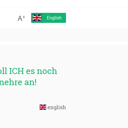
A
+
English
oll ICH es noch
nehre an!
english