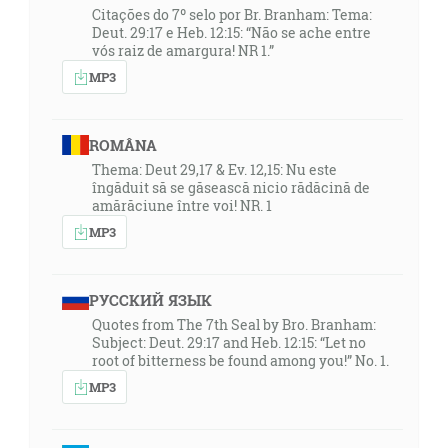
Citações do 7º selo por Br. Branham: Tema:
Deut. 29:17 e Heb. 12:15: “Não se ache entre
vós raiz de amargura! NR 1.”
MP3
ROMÂNA
Thema: Deut 29,17 & Ev. 12,15: Nu este
îngăduit să se găsească nicio rădăcină de
amărăciune între voi! NR. 1
MP3
РУССКИЙ ЯЗЫК
Quotes from The 7th Seal by Bro. Branham:
Subject: Deut. 29:17 and Heb. 12:15: “Let no
root of bitterness be found among you!” No. 1.
MP3