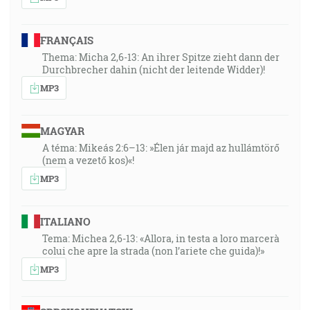
FRANÇAIS
Thema: Micha 2,6-13: An ihrer Spitze zieht dann der
Durchbrecher dahin (nicht der leitende Widder)!
MP3
MAGYAR
A téma: Mikeás 2:6–13: »Élen jár majd az hullámtörő
(nem a vezető kos)«!
MP3
ITALIANO
Tema: Michea 2,6-13: «Allora, in testa a loro marcerà
colui che apre la strada (non l’ariete che guida)!»
MP3