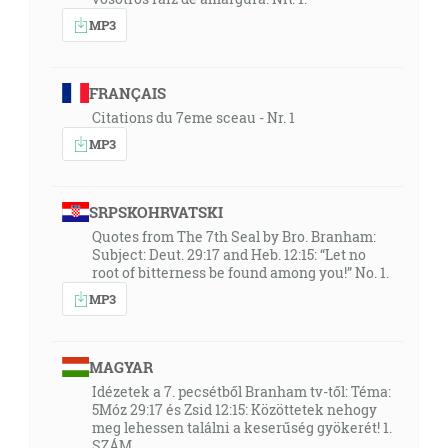
MP3
FRANÇAIS
Citations du 7eme sceau - Nr. 1
MP3
SRPSKOHRVATSKI
Quotes from The 7th Seal by Bro. Branham:
Subject: Deut. 29:17 and Heb. 12:15: “Let no
root of bitterness be found among you!” No. 1.
MP3
MAGYAR
Idézetek a 7. pecsétből Branham tv-től: Téma:
5Móz 29:17 és Zsid 12:15: Közöttetek nehogy
meg lehessen találni a keserűség gyökerét! 1.
SZÁM