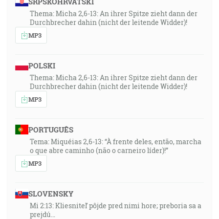
SRPSKOHRVATSKI
Thema: Micha 2,6-13: An ihrer Spitze zieht dann der
Durchbrecher dahin (nicht der leitende Widder)!
MP3
POLSKI
Thema: Micha 2,6-13: An ihrer Spitze zieht dann der
Durchbrecher dahin (nicht der leitende Widder)!
MP3
PORTUGUÊS
Tema: Miquéias 2,6-13: “À frente deles, então, marcha
o que abre caminho (não o carneiro líder)!”
MP3
SLOVENSKY
Mi 2:13: Kliesniteľ pôjde pred nimi hore; preboria sa a
prejdú…