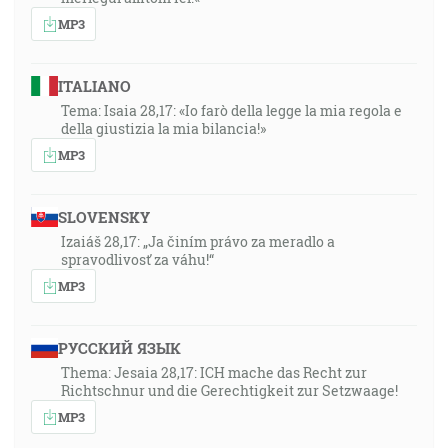
MP3
ITALIANO
Tema: Isaia 28,17: «Io farò della legge la mia regola e
della giustizia la mia bilancia!»
MP3
SLOVENSKY
Izaiáš 28,17: „Ja činím právo za meradlo a
spravodlivosť za váhu!“
MP3
РУССКИЙ ЯЗЫК
Thema: Jesaia 28,17: ICH mache das Recht zur
Richtschnur und die Gerechtigkeit zur Setzwaage!
MP3