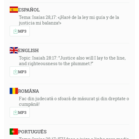
ESPAÑOL
Tema: Isaías 28,17: «¡Haré de la ley mi guía y de la
justicia mi balanza!»
MP3
ENGLISH
Topic: Isaiah 28:17: “Justice also will I lay to the line,
and righteousness to the plummet.!”
MP3
ROMÂNA
Fac din judecată o sfoară de măsurat și din dreptate o
cumpănă!
MP3
PORTUGUÊS