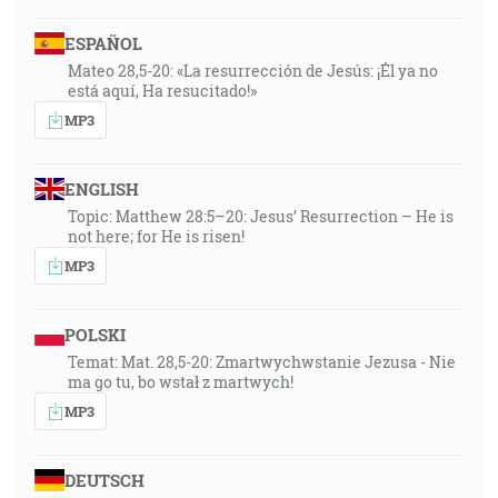
ESPAÑOL
Mateo 28,5-20: «La resurrección de Jesús: ¡Él ya no
está aquí, Ha resucitado!»
MP3
ENGLISH
Topic: Matthew 28:5–20: Jesus’ Resurrection – He is
not here; for He is risen!
MP3
POLSKI
Temat: Mat. 28,5-20: Zmartwychwstanie Jezusa - Nie
ma go tu, bo wstał z martwych!
MP3
DEUTSCH