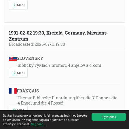
MP3
1991-02-02 19:30, Krefeld, Germany, Missions-
Zentrum
Broadcasted: 2026-07-11 19:30
SLOVENSKY
Biblický výklad 7 hromov, 4 anjelov a 4 koní.
MP3
FRANÇAIS
Thema: Biblische Einordnung über die 7 Donner, die
4 Engel und die 4 Rosse!
MP3
Sütiket használunk a honlapunk felhasználásának megértésére
Egyetértek
és javítására. Ez magában foglalja a tartalom és a reklám
személyre szabását.
Még több ...
ESPAÑOL