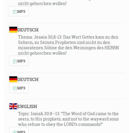
nicht gehorchen wollen!
MP3
DEUTSCH
Thema: Jesaia 30,8-13: Das Wort Gottes kam zu den
Sehern, zu Seinen Propheten und nicht zu den
missratenen Söhne die den Weisungen des HERRN
nicht gehorchen wollen!
MP3
DEUTSCH
MP3
ENGLISH
Topic: Isaiah 30:8–13: “The Word of God came to the
seers, to His prophets, and not to the wayward sons
who refuse to obey the LORD’s commands!”
MP3