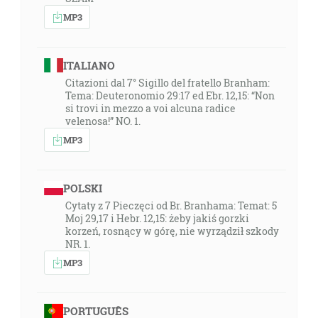
MP3
ITALIANO
Citazioni dal 7° Sigillo del fratello Branham:
Tema: Deuteronomio 29:17 ed Ebr. 12,15: “Non
si trovi in ​​mezzo a voi alcuna radice
velenosa!” NO. 1.
MP3
POLSKI
Cytaty z 7 Pieczęci od Br. Branhama: Temat: 5
Moj 29,17 i Hebr. 12,15: żeby jakiś gorzki
korzeń, rosnący w górę, nie wyrządził szkody
NR. 1.
MP3
PORTUGUÊS