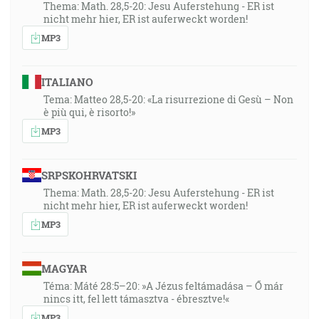
Thema: Math. 28,5-20: Jesu Auferstehung - ER ist
nicht mehr hier, ER ist auferweckt worden!
MP3
ITALIANO
Tema: Matteo 28,5-20: «La risurrezione di Gesù – Non
è più qui, è risorto!»
MP3
SRPSKOHRVATSKI
Thema: Math. 28,5-20: Jesu Auferstehung - ER ist
nicht mehr hier, ER ist auferweckt worden!
MP3
MAGYAR
Téma: Máté 28:5–20: »A Jézus feltámadása – Ő már
nincs itt, fel lett támasztva - ébresztve!«
MP3