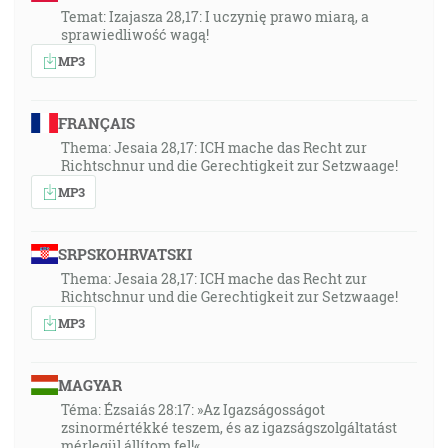
Temat: Izajasza 28,17: I uczynię prawo miarą, a
sprawiedliwość wagą!
MP3
FRANÇAIS
Thema: Jesaia 28,17: ICH mache das Recht zur
Richtschnur und die Gerechtigkeit zur Setzwaage!
MP3
SRPSKOHRVATSKI
Thema: Jesaia 28,17: ICH mache das Recht zur
Richtschnur und die Gerechtigkeit zur Setzwaage!
MP3
MAGYAR
Téma: Ézsaiás 28:17: »Az Igazságosságot
zsinormértékké teszem, és az igazságszolgáltatást
mérlegül állítom fel!«