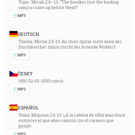
Topic: Micah 2:6–13: “The breaker (not the leading
ram) is come up before them!”
MP3
DEUTSCH
Thema: Micha 2,6-13: An ihrer Spitze zieht dann der
Durchbrecher dahin (nicht der leitende Widder)!
MP3
ČESKY
1991-02-03-1000-czech
MP3
ESPAÑOL
Tema: Miqueas 2:6-13: «¡A la cabeza de ellos marchará
entonces el que abre camino (no el carnero que
guía)!»
MP3