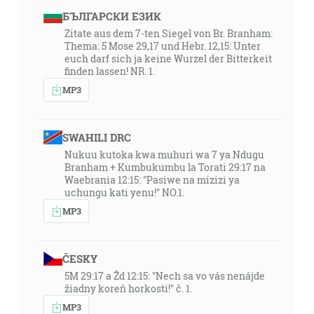
БЪЛГАРСКИ ЕЗИК
Zitate aus dem 7-ten Siegel von Br. Branham:
Thema: 5 Mose 29,17 und Hebr. 12,15: Unter
euch darf sich ja keine Wurzel der Bitterkeit
finden lassen! NR. 1.
MP3
SWAHILI DRC
Nukuu kutoka kwa muhuri wa 7 ya Ndugu
Branham + Kumbukumbu la Torati 29:17 na
Waebrania 12:15: "Pasiwe na mizizi ya
uchungu kati yenu!" NO.1.
MP3
ČESKY
5M 29:17 a Žd 12:15: "Nech sa vo vás nenájde
žiadny koreň horkosti!" č. 1.
MP3