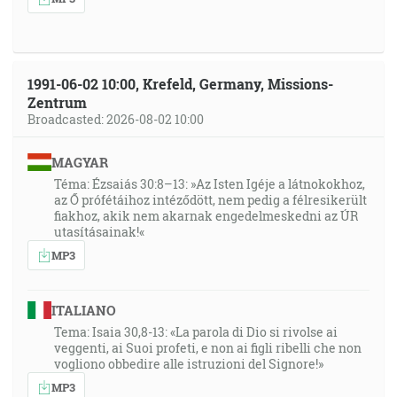
1991-06-02 10:00, Krefeld, Germany, Missions-
Zentrum
Broadcasted: 2026-08-02 10:00
MAGYAR
Téma: Ézsaiás 30:8–13: »Az Isten Igéje a látnokokhoz,
az Ő prófétáihoz intéződött, nem pedig a félresikerült
fiakhoz, akik nem akarnak engedelmeskedni az ÚR
utasításainak!«
MP3
ITALIANO
Tema: Isaia 30,8-13: «La parola di Dio si rivolse ai
veggenti, ai Suoi profeti, e non ai figli ribelli che non
vogliono obbedire alle istruzioni del Signore!»
MP3