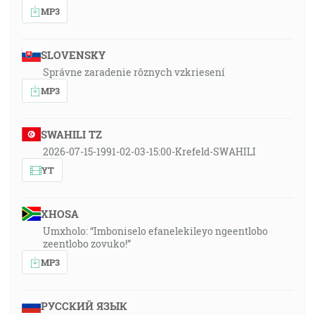
MP3
SLOVENSKY
Správne zaradenie rôznych vzkriesení
MP3
SWAHILI TZ
2026-07-15-1991-02-03-15:00-Krefeld-SWAHILI
YT
XHOSA
Umxholo: “Imboniselo efanelekileyo ngeentlobo
zeentlobo zovuko!”
MP3
РУССКИЙ ЯЗЫК