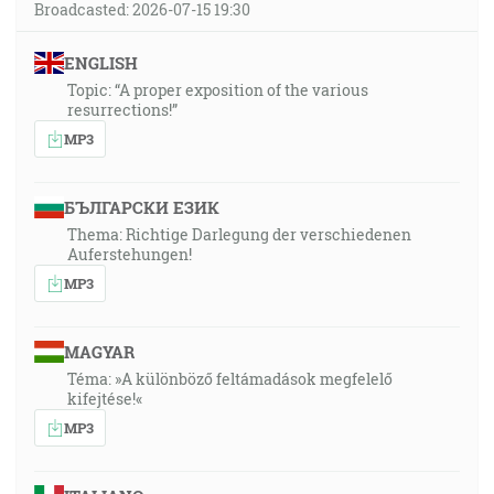
Broadcasted: 2026-07-15 19:30
ENGLISH
Topic: “A proper exposition of the various
resurrections!”
MP3
БЪЛГАРСКИ ЕЗИК
Thema: Richtige Darlegung der verschiedenen
Auferstehungen!
MP3
MAGYAR
Téma: »A különböző feltámadások megfelelő
kifejtése!«
MP3