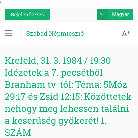
'
Bejelentkezés
Magyar
A
+
Szabad Népmisszió
Krefeld, 31. 3. 1984 / 19:30
Idézetek a 7. pecsétből
Branham tv-től: Téma: 5Móz
29:17 és Zsid 12:15: Közöttetek
nehogy meg lehessen találni
a keserűség gyökerét! 1.
SZÁM