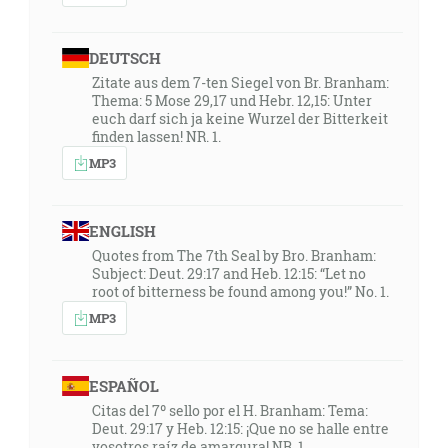
DEUTSCH
Zitate aus dem 7-ten Siegel von Br. Branham:
Thema: 5 Mose 29,17 und Hebr. 12,15: Unter
euch darf sich ja keine Wurzel der Bitterkeit
finden lassen! NR. 1.
MP3
ENGLISH
Quotes from The 7th Seal by Bro. Branham:
Subject: Deut. 29:17 and Heb. 12:15: “Let no
root of bitterness be found among you!” No. 1.
MP3
ESPAÑOL
Citas del 7º sello por el H. Branham: Tema:
Deut. 29:17 y Heb. 12:15: ¡Que no se halle entre
vosotros raíz de amargura! NR. 1.