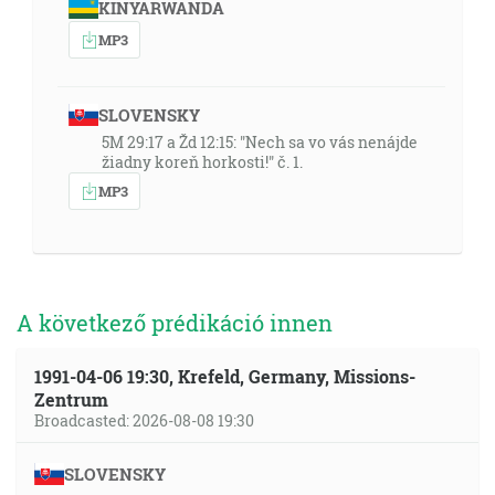
KINYARWANDA
MP3
SLOVENSKY
5M 29:17 a Žd 12:15: "Nech sa vo vás nenájde
žiadny koreň horkosti!" č. 1.
MP3
A következő prédikáció innen
1991-04-06 19:30, Krefeld, Germany, Missions-
Zentrum
Broadcasted: 2026-08-08 19:30
SLOVENSKY