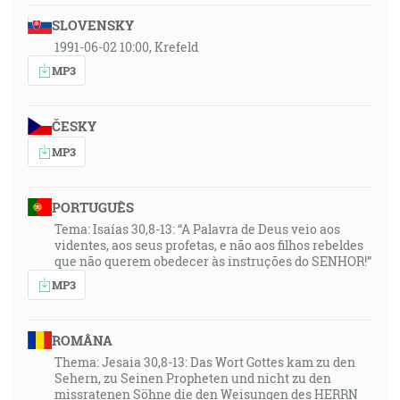
SLOVENSKY
1991-06-02 10:00, Krefeld
MP3
ČESKY
MP3
PORTUGUÊS
Tema: Isaías 30,8-13: “A Palavra de Deus veio aos
videntes, aos seus profetas, e não aos filhos rebeldes
que não querem obedecer às instruções do SENHOR!”
MP3
ROMÂNA
Thema: Jesaia 30,8-13: Das Wort Gottes kam zu den
Sehern, zu Seinen Propheten und nicht zu den
missratenen Söhne die den Weisungen des HERRN