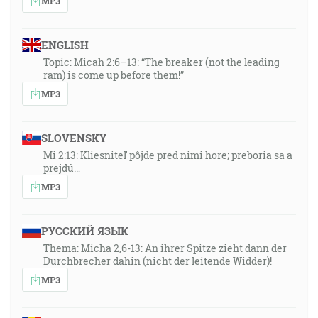
MP3
ENGLISH
Topic: Micah 2:6–13: “The breaker (not the leading
ram) is come up before them!”
MP3
SLOVENSKY
Mi 2:13: Kliesniteľ pôjde pred nimi hore; preboria sa a
prejdú…
MP3
РУССКИЙ ЯЗЫК
Thema: Micha 2,6-13: An ihrer Spitze zieht dann der
Durchbrecher dahin (nicht der leitende Widder)!
MP3