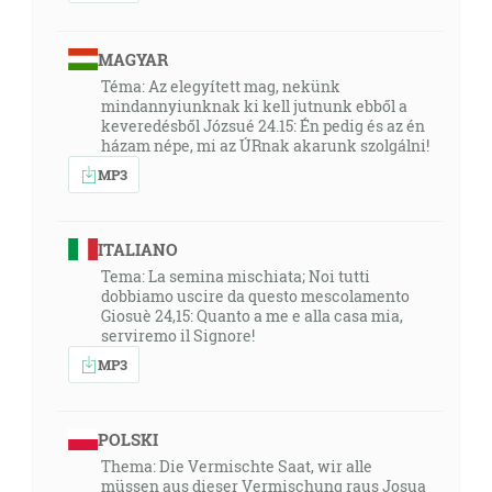
MAGYAR
Téma: Az elegyített mag, nekünk
mindannyiunknak ki kell jutnunk ebből a
keveredésből Józsué 24.15: Én pedig és az én
házam népe, mi az ÚRnak akarunk szolgálni!
MP3
ITALIANO
Tema: La semina mischiata; Noi tutti
dobbiamo uscire da questo mescolamento
Giosuè 24,15: Quanto a me e alla casa mia,
serviremo il Signore!
MP3
POLSKI
Thema: Die Vermischte Saat, wir alle
müssen aus dieser Vermischung raus Josua