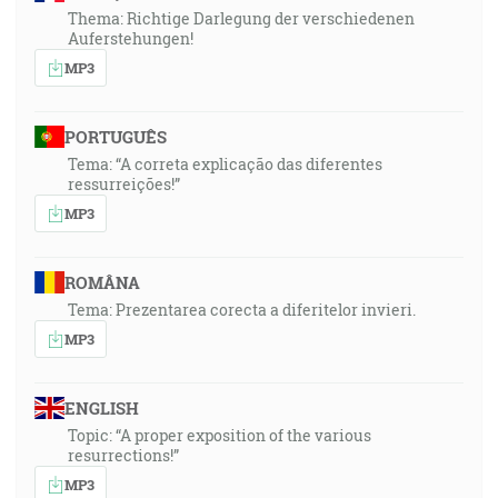
Thema: Richtige Darlegung der verschiedenen
Auferstehungen!
MP3
PORTUGUÊS
Tema: “A correta explicação das diferentes
ressurreições!”
MP3
ROMÂNA
Tema: Prezentarea corecta a diferitelor invieri.
MP3
ENGLISH
Topic: “A proper exposition of the various
resurrections!”
MP3