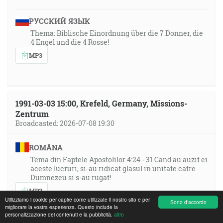
РУССКИЙ ЯЗЫК
Thema: Biblische Einordnung über die 7 Donner, die
4 Engel und die 4 Rosse!
MP3
1991-03-03 15:00, Krefeld, Germany, Missions-
Zentrum
Broadcasted: 2026-07-08 19:30
ROMÂNA
Tema din Faptele Apostolilor 4:24 - 31 Cand au auzit ei
aceste lucruri, si-au ridicat glasul in unitate catre
Dumnezeu si s-au rugat!
MP3
Utilizziamo i cookie per capire come utilizzate il nostro sito e per
Sono d'accordo
migliorare la vostra esperienza. Questo include la
personalizzazione dei contenuti e la pubblicità.
altro
PORTUGUÊS