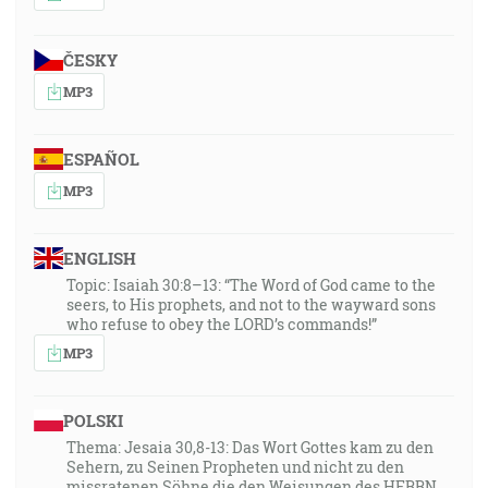
ČESKY
MP3
ESPAÑOL
MP3
ENGLISH
Topic: Isaiah 30:8–13: “The Word of God came to the
seers, to His prophets, and not to the wayward sons
who refuse to obey the LORD’s commands!”
MP3
POLSKI
Thema: Jesaia 30,8-13: Das Wort Gottes kam zu den
Sehern, zu Seinen Propheten und nicht zu den
missratenen Söhne die den Weisungen des HERRN