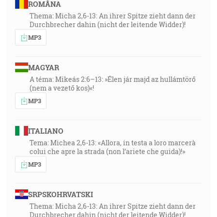
ROMÂNA
Thema: Micha 2,6-13: An ihrer Spitze zieht dann der
Durchbrecher dahin (nicht der leitende Widder)!
MP3
MAGYAR
A téma: Mikeás 2:6–13: »Élen jár majd az hullámtörő
(nem a vezető kos)«!
MP3
ITALIANO
Tema: Michea 2,6-13: «Allora, in testa a loro marcerà
colui che apre la strada (non l’ariete che guida)!»
MP3
SRPSKOHRVATSKI
Thema: Micha 2,6-13: An ihrer Spitze zieht dann der
Durchbrecher dahin (nicht der leitende Widder)!