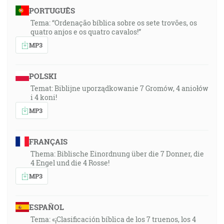
PORTUGUÊS
Tema: “Ordenação bíblica sobre os sete trovões, os
quatro anjos e os quatro cavalos!”
MP3
POLSKI
Temat: Biblijne uporządkowanie 7 Gromów, 4 aniołów
i 4 koni!
MP3
FRANÇAIS
Thema: Biblische Einordnung über die 7 Donner, die
4 Engel und die 4 Rosse!
MP3
ESPAÑOL
Tema: «¡Clasificación bíblica de los 7 truenos, los 4