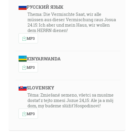
РУССКИЙ ЯЗЫК
Thema: Die Vermischte Saat, wir alle
müssen aus dieser Vermischung raus Josua
24.15: Ich aber und mein Haus, wir wollen
dem HERRN dienen!
MP3
KINYARWANDA
MP3
SLOVENSKY
Téma: Zmiešané semeno, všetci sa musíme
dostať z tejto zmesi Jozue 24,15: Ale ja a môj
dom, my budeme slúžiť Hospodinovi!
MP3