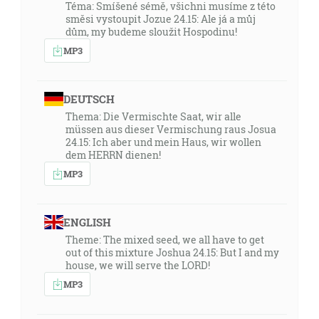
Téma: Smíšené sémě, všichni musíme z této
směsi vystoupit Jozue 24.15: Ale já a můj
dům, my budeme sloužit Hospodinu!
MP3
DEUTSCH
Thema: Die Vermischte Saat, wir alle
müssen aus dieser Vermischung raus Josua
24.15: Ich aber und mein Haus, wir wollen
dem HERRN dienen!
MP3
ENGLISH
Theme: The mixed seed, we all have to get
out of this mixture Joshua 24.15: But I and my
house, we will serve the LORD!
MP3