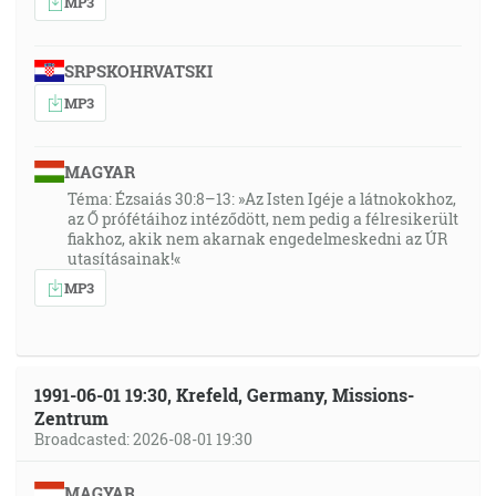
MP3
SRPSKOHRVATSKI
MP3
MAGYAR
Téma: Ézsaiás 30:8–13: »Az Isten Igéje a látnokokhoz,
az Ő prófétáihoz intéződött, nem pedig a félresikerült
fiakhoz, akik nem akarnak engedelmeskedni az ÚR
utasításainak!«
MP3
1991-06-01 19:30, Krefeld, Germany, Missions-
Zentrum
Broadcasted: 2026-08-01 19:30
MAGYAR