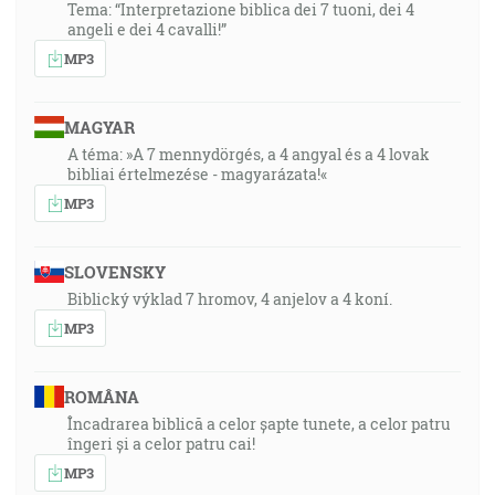
Tema: “Interpretazione biblica dei 7 tuoni, dei 4
angeli e dei 4 cavalli!”
MP3
MAGYAR
A téma: »A 7 mennydörgés, a 4 angyal és a 4 lovak
bibliai értelmezése - magyarázata!«
MP3
SLOVENSKY
Biblický výklad 7 hromov, 4 anjelov a 4 koní.
MP3
ROMÂNA
Încadrarea biblică a celor șapte tunete, a celor patru
îngeri și a celor patru cai!
MP3