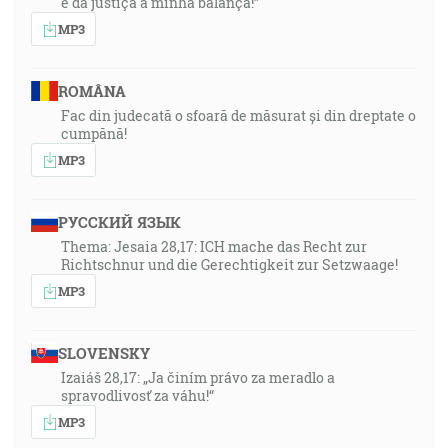
e da justiça a minha balança!”
MP3
ROMÂNA
Fac din judecată o sfoară de măsurat și din dreptate o
cumpănă!
MP3
РУССКИЙ ЯЗЫК
Thema: Jesaia 28,17: ICH mache das Recht zur
Richtschnur und die Gerechtigkeit zur Setzwaage!
MP3
SLOVENSKY
Izaiáš 28,17: „Ja činím právo za meradlo a
spravodlivosť za váhu!“
MP3