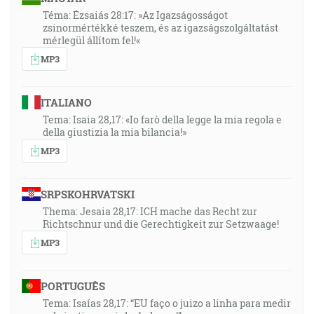
Téma: Ézsaiás 28:17: »Az Igazságosságot
zsinormértékké teszem, és az igazságszolgáltatást
mérlegül állítom fel!«
MP3
ITALIANO
Tema: Isaia 28,17: «Io farò della legge la mia regola e
della giustizia la mia bilancia!»
MP3
SRPSKOHRVATSKI
Thema: Jesaia 28,17: ICH mache das Recht zur
Richtschnur und die Gerechtigkeit zur Setzwaage!
MP3
PORTUGUÊS
Tema: Isaías 28,17: “EU faço o juizo a linha para medir