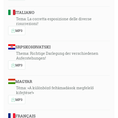
ITALIANO
Tema: La corretta esposizione delle diverse
risurrezioni!
MP3
SRPSKOHRVATSKI
Thema: Richtige Darlegung der verschiedenen
Auferstehungen!
MP3
MAGYAR
Téma: »A különböző feltámadások megfelelő
kifejtése!«
MP3
FRANÇAIS