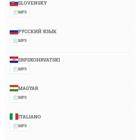
SLOVENSKY
MP3
РУССКИЙ ЯЗЫК
MP3
SRPSKOHRVATSKI
MP3
MAGYAR
MP3
ITALIANO
MP3