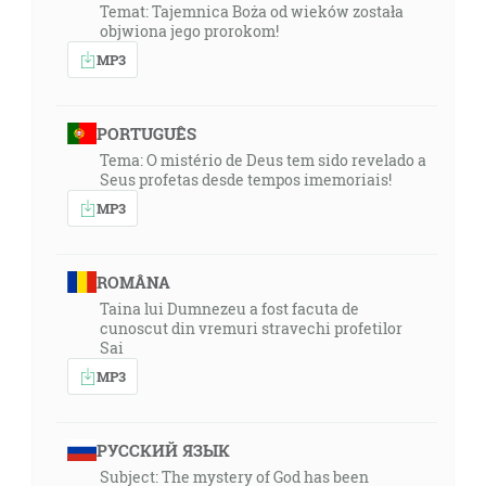
Temat: Tajemnica Boża od wieków została
objwiona jego prorokom!
MP3
PORTUGUÊS
Tema: O mistério de Deus tem sido revelado a
Seus profetas desde tempos imemoriais!
MP3
ROMÂNA
Taina lui Dumnezeu a fost facuta de
cunoscut din vremuri stravechi profetilor
Sai
MP3
РУССКИЙ ЯЗЫК
Subject: The mystery of God has been