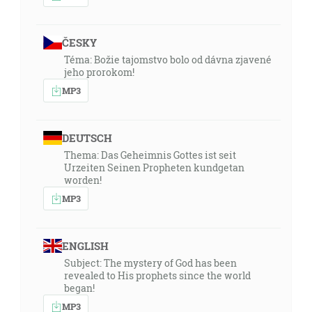
ČESKY
Téma: Božie tajomstvo bolo od dávna zjavené
jeho prorokom!
MP3
DEUTSCH
Thema: Das Geheimnis Gottes ist seit
Urzeiten Seinen Propheten kundgetan
worden!
MP3
ENGLISH
Subject: The mystery of God has been
revealed to His prophets since the world
began!
MP3