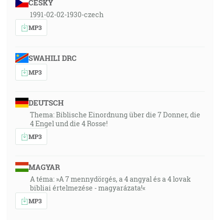
ČESKY
1991-02-02-1930-czech
MP3
SWAHILI DRC
MP3
DEUTSCH
Thema: Biblische Einordnung über die 7 Donner, die
4 Engel und die 4 Rosse!
MP3
MAGYAR
A téma: »A 7 mennydörgés, a 4 angyal és a 4 lovak
bibliai értelmezése - magyarázata!«
MP3