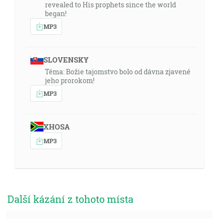
revealed to His prophets since the world
began!
MP3
SLOVENSKY
Téma: Božie tajomstvo bolo od dávna zjavené
jeho prorokom!
MP3
XHOSA
MP3
Další kázání z tohoto místa