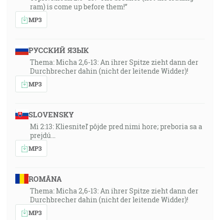
ram) is come up before them!”
MP3
РУССКИЙ ЯЗЫК
Thema: Micha 2,6-13: An ihrer Spitze zieht dann der
Durchbrecher dahin (nicht der leitende Widder)!
MP3
SLOVENSKY
Mi 2:13: Kliesniteľ pôjde pred nimi hore; preboria sa a
prejdú…
MP3
ROMÂNA
Thema: Micha 2,6-13: An ihrer Spitze zieht dann der
Durchbrecher dahin (nicht der leitende Widder)!
MP3