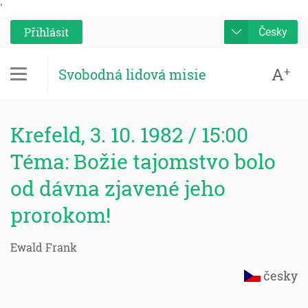
'
Přihlásit
Česky
A
+
Svobodná lidová misie
Krefeld, 3. 10. 1982 / 15:00
Téma: Božie tajomstvo bolo
od dávna zjavené jeho
prorokom!
Ewald Frank
česky