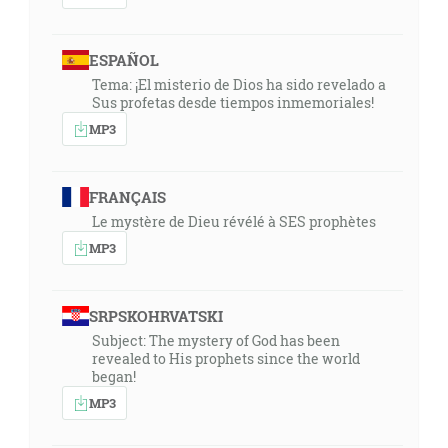
ESPAÑOL
Tema: ¡El misterio de Dios ha sido revelado a
Sus profetas desde tiempos inmemoriales!
MP3
FRANÇAIS
Le mystère de Dieu révélé à SES prophètes
MP3
SRPSKOHRVATSKI
Subject: The mystery of God has been
revealed to His prophets since the world
began!
MP3