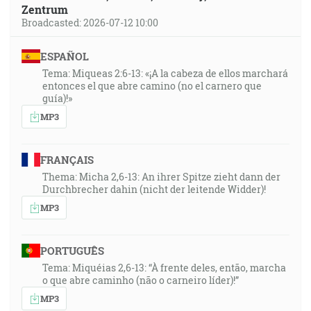
Zentrum
Broadcasted: 2026-07-12 10:00
ESPAÑOL
Tema: Miqueas 2:6-13: «¡A la cabeza de ellos marchará
entonces el que abre camino (no el carnero que
guía)!»
MP3
FRANÇAIS
Thema: Micha 2,6-13: An ihrer Spitze zieht dann der
Durchbrecher dahin (nicht der leitende Widder)!
MP3
PORTUGUÊS
Tema: Miquéias 2,6-13: “À frente deles, então, marcha
o que abre caminho (não o carneiro líder)!”
MP3