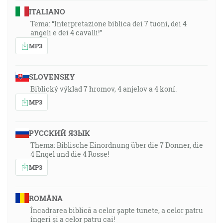
ITALIANO
Tema: “Interpretazione biblica dei 7 tuoni, dei 4
angeli e dei 4 cavalli!”
MP3
SLOVENSKY
Biblický výklad 7 hromov, 4 anjelov a 4 koní.
MP3
РУССКИЙ ЯЗЫК
Thema: Biblische Einordnung über die 7 Donner, die
4 Engel und die 4 Rosse!
MP3
ROMÂNA
Încadrarea biblică a celor șapte tunete, a celor patru
îngeri și a celor patru cai!