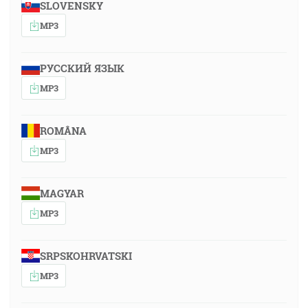
SLOVENSKY
MP3
РУССКИЙ ЯЗЫК
MP3
ROMÂNA
MP3
MAGYAR
MP3
SRPSKOHRVATSKI
MP3