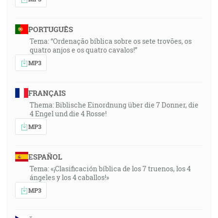
PORTUGUÊS
Tema: “Ordenação bíblica sobre os sete trovões, os
quatro anjos e os quatro cavalos!”
MP3
FRANÇAIS
Thema: Biblische Einordnung über die 7 Donner, die
4 Engel und die 4 Rosse!
MP3
ESPAÑOL
Tema: «¡Clasificación bíblica de los 7 truenos, los 4
ángeles y los 4 caballos!»
MP3