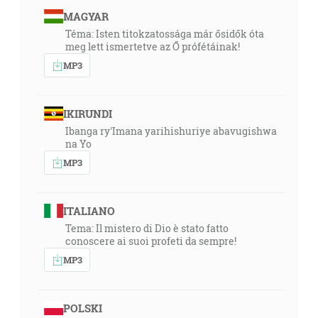
MAGYAR
Téma: Isten titokzatossága már ősidők óta
meg lett ismertetve az Ő prófétáinak!
MP3
IKIRUNDI
Ibanga ry'Imana yarihishuriye abavugishwa
na Yo
MP3
ITALIANO
Tema: Il mistero di Dio è stato fatto
conoscere ai suoi profeti da sempre!
MP3
POLSKI