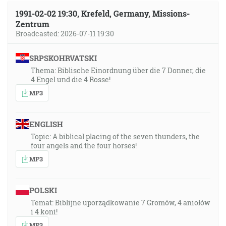
1991-02-02 19:30, Krefeld, Germany, Missions-
Zentrum
Broadcasted: 2026-07-11 19:30
SRPSKOHRVATSKI
Thema: Biblische Einordnung über die 7 Donner, die
4 Engel und die 4 Rosse!
MP3
ENGLISH
Topic: A biblical placing of the seven thunders, the
four angels and the four horses!
MP3
POLSKI
Temat: Biblijne uporządkowanie 7 Gromów, 4 aniołów
i 4 koni!
MP3