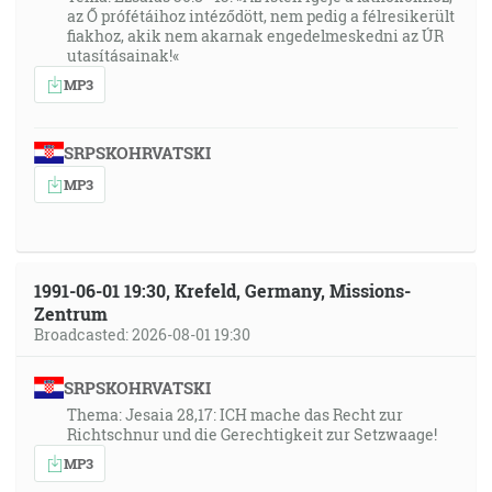
az Ő prófétáihoz intéződött, nem pedig a félresikerült
fiakhoz, akik nem akarnak engedelmeskedni az ÚR
utasításainak!«
MP3
SRPSKOHRVATSKI
MP3
1991-06-01 19:30, Krefeld, Germany, Missions-
Zentrum
Broadcasted: 2026-08-01 19:30
SRPSKOHRVATSKI
Thema: Jesaia 28,17: ICH mache das Recht zur
Richtschnur und die Gerechtigkeit zur Setzwaage!
MP3