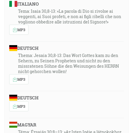
ITALIANO
Tema: Isaia 30,8-13: «La parola di Dio si rivolse ai
veggenti, ai Suoi profeti, e non ai figli ribelli che non
vogliono obbedire alle istruzioni del Signore!»
MP3
DEUTSCH
Thema: Jesaia 30,8-13: Das Wort Gottes kam zu den
Sehern, zu Seinen Propheten und nicht zu den
missratenen Söhne die den Weisungen des HERRN
nicht gehorchen wollen!
MP3
DEUTSCH
MP3
MAGYAR
Téma: Ézsaiás 30:8–13: »Az Isten Igéje a látnokokhoz,