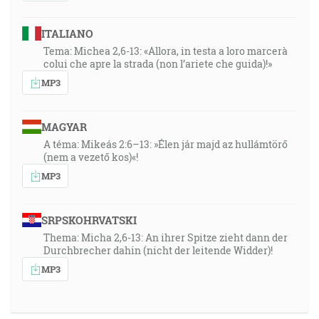
ITALIANO
Tema: Michea 2,6-13: «Allora, in testa a loro marcerà
colui che apre la strada (non l’ariete che guida)!»
MP3
MAGYAR
A téma: Mikeás 2:6–13: »Élen jár majd az hullámtörő
(nem a vezető kos)«!
MP3
SRPSKOHRVATSKI
Thema: Micha 2,6-13: An ihrer Spitze zieht dann der
Durchbrecher dahin (nicht der leitende Widder)!
MP3