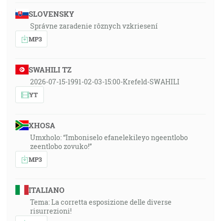
SLOVENSKY
Správne zaradenie rôznych vzkriesení
MP3
SWAHILI TZ
2026-07-15-1991-02-03-15:00-Krefeld-SWAHILI
YT
XHOSA
Umxholo: “Imboniselo efanelekileyo ngeentlobo
zeentlobo zovuko!”
MP3
ITALIANO
Tema: La corretta esposizione delle diverse
risurrezioni!