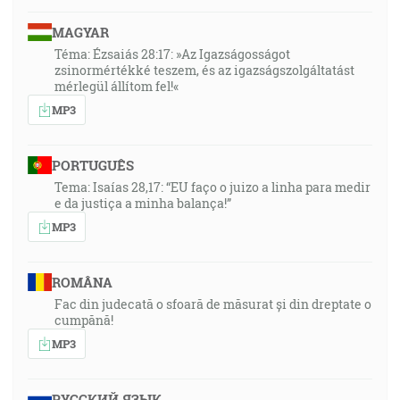
MAGYAR
Téma: Ézsaiás 28:17: »Az Igazságosságot
zsinormértékké teszem, és az igazságszolgáltatást
mérlegül állítom fel!«
MP3
PORTUGUÊS
Tema: Isaías 28,17: “EU faço o juizo a linha para medir
e da justiça a minha balança!”
MP3
ROMÂNA
Fac din judecată o sfoară de măsurat și din dreptate o
cumpănă!
MP3
РУССКИЙ ЯЗЫК