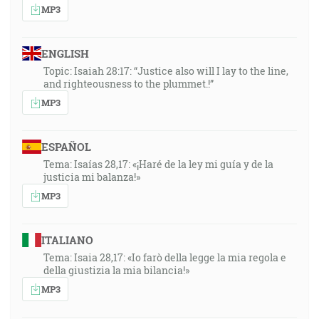
MP3
ENGLISH
Topic: Isaiah 28:17: “Justice also will I lay to the line,
and righteousness to the plummet.!”
MP3
ESPAÑOL
Tema: Isaías 28,17: «¡Haré de la ley mi guía y de la
justicia mi balanza!»
MP3
ITALIANO
Tema: Isaia 28,17: «Io farò della legge la mia regola e
della giustizia la mia bilancia!»
MP3