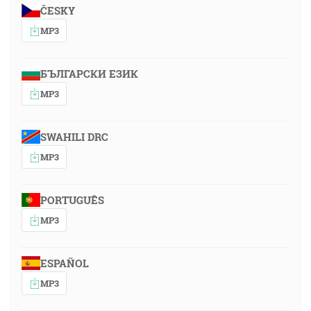
ČESKY
MP3
БЪЛГАРСКИ ЕЗИК
MP3
SWAHILI DRC
MP3
PORTUGUÊS
MP3
ESPAÑOL
MP3