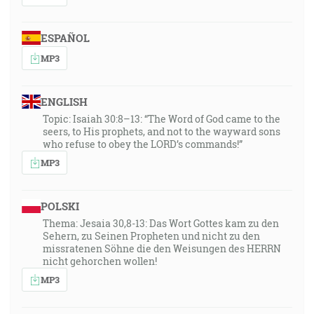
ESPAÑOL
MP3
ENGLISH
Topic: Isaiah 30:8–13: “The Word of God came to the
seers, to His prophets, and not to the wayward sons
who refuse to obey the LORD’s commands!”
MP3
POLSKI
Thema: Jesaia 30,8-13: Das Wort Gottes kam zu den
Sehern, zu Seinen Propheten und nicht zu den
missratenen Söhne die den Weisungen des HERRN
nicht gehorchen wollen!
MP3