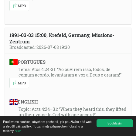
MP3
1991-03-03 15:00, Krefeld, Germany, Missions-
Zentrum
Broadcasted: 2026-07-08 19:30
PORTUGUÊS
Tema: Atos 4,24-31: “Ao ouvirem isso, todos, de
comum acordo, levantaram a voz a Deus e oraram!”
MP3
ENGLISH
Topic: Acts 4:24–31: “When they heard this, they lifted
up their voice to God with one accord!”
Používáme cookies, abychom pochopili, jak používáte náš web
MP3
Souhlasím
a zlepšili váš zážitek. To zahrnuje přizpůsobení obsahu a
reklamy.
Více...