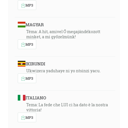
MP3
MAGYAR
Téma: A hit, amivel Ő megajándékozott
minket, a mi győzelmünk!
MP3
IKIRUNDI
Ukwizera yaduhaye ni yo ntsinzi yacu.
MP3
ITALIANO
Tema: La fede che LUI ci ha dato è la nostra
vittoria!
MP3