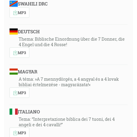
SWAHILI DRC
MP3
DEUTSCH
Thema: Biblische Einordnung über die 7 Donner, die
4 Engel und die 4 Rosse!
MP3
MAGYAR
A téma: »A 7 mennydörgés, a 4 angyal és a 4 lovak
bibliai értelmezése - magyarázata!«
MP3
ITALIANO
Tema: “Interpretazione biblica dei 7 tuoni, dei 4
angeli e dei 4 cavalli!”
MP3