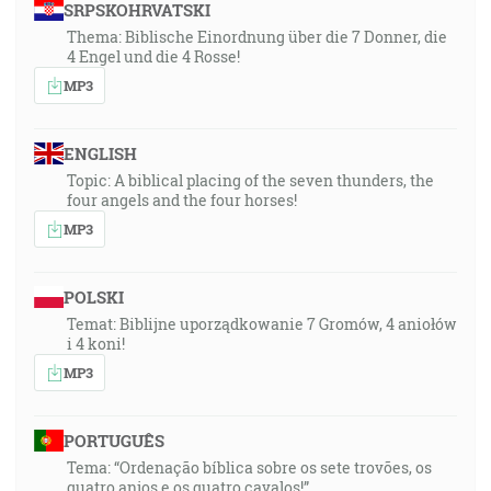
SRPSKOHRVATSKI
Thema: Biblische Einordnung über die 7 Donner, die
4 Engel und die 4 Rosse!
MP3
ENGLISH
Topic: A biblical placing of the seven thunders, the
four angels and the four horses!
MP3
POLSKI
Temat: Biblijne uporządkowanie 7 Gromów, 4 aniołów
i 4 koni!
MP3
PORTUGUÊS
Tema: “Ordenação bíblica sobre os sete trovões, os
quatro anjos e os quatro cavalos!”