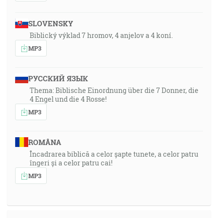
SLOVENSKY
Biblický výklad 7 hromov, 4 anjelov a 4 koní.
MP3
РУССКИЙ ЯЗЫК
Thema: Biblische Einordnung über die 7 Donner, die
4 Engel und die 4 Rosse!
MP3
ROMÂNA
Încadrarea biblică a celor șapte tunete, a celor patru
îngeri și a celor patru cai!
MP3