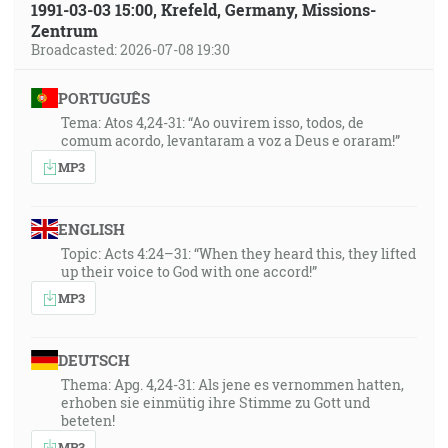
1991-03-03 15:00, Krefeld, Germany, Missions-
Zentrum
Broadcasted: 2026-07-08 19:30
PORTUGUÊS
Tema: Atos 4,24-31: “Ao ouvirem isso, todos, de
comum acordo, levantaram a voz a Deus e oraram!”
MP3
ENGLISH
Topic: Acts 4:24–31: “When they heard this, they lifted
up their voice to God with one accord!”
MP3
DEUTSCH
Thema: Apg. 4,24-31: Als jene es vernommen hatten,
erhoben sie einmütig ihre Stimme zu Gott und
beteten!
MP3