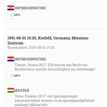
SRPSKOHRVATSKI
MP3
1991-06-01 19:30, Krefeld, Germany, Missions-
Zentrum
Broadcasted: 2026-08-01 19:30
SRPSKOHRVATSKI
Thema: Jesaia 28,17: ICH mache das Recht zur
Richtschnur und die Gerechtigkeit zur Setzwaage!
MP3
MAGYAR
Téma: Ézsaiás 28:17: »Az Igazságosságot
zsinormértékké teszem, és az igazságszolgáltatást
mérlegül állítom fel!«