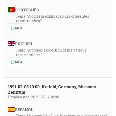
PORTUGUÊS
Tema: “A correta explicação das diferentes
ressurreições!”
MP3
ENGLISH
Topic: “A proper exposition of the various
resurrections!”
MP3
1991-02-03 10:00, Krefeld, Germany, Missions-
Zentrum
Broadcasted: 2026-07-12 10:00
ESPAÑOL
Tema: Miqueas 2:6-13: «¡A la cabeza de ellos marchará