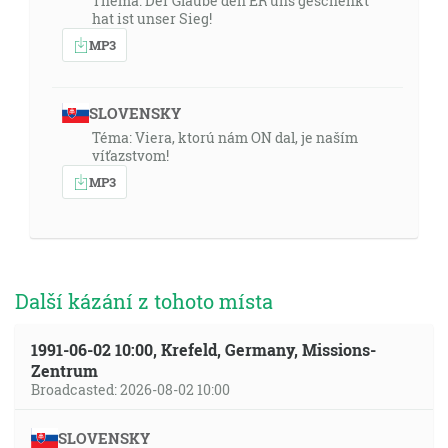
Thema: Der Glaube den ER uns geschenkt
hat ist unser Sieg!
MP3
SLOVENSKY
Téma: Viera, ktorú nám ON dal, je naším
víťazstvom!
MP3
Další kázání z tohoto místa
1991-06-02 10:00, Krefeld, Germany, Missions-
Zentrum
Broadcasted: 2026-08-02 10:00
SLOVENSKY