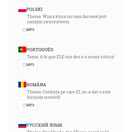
POLSKI
Thema: Wiara ktora on nam darowal jest
naszym zwycestwem
MP3
PORTUGUÊS
Tema: A fé que ELE nos deu é a nossa vitória!
MP3
ROMÂNA
Thema: Credința pe care EL ne-a dat-o este
biruința noastră!
MP3
РУССКИЙ ЯЗЫК