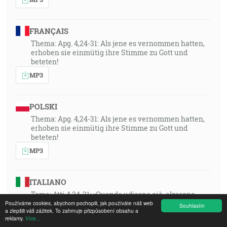
FRANÇAIS
Thema: Apg. 4,24-31: Als jene es vernommen hatten,
erhoben sie einmütig ihre Stimme zu Gott und
beteten!
MP3
POLSKI
Thema: Apg. 4,24-31: Als jene es vernommen hatten,
erhoben sie einmütig ihre Stimme zu Gott und
beteten!
MP3
ITALIANO
Tema: Atti 4,24-31: «Quando udirono ciò, alzarono
all’unisono la voce a Dio e pregarono!»
Používáme cookies, abychom pochopili, jak používáte náš web
Souhlasím
a zlepšili váš zážitek. To zahrnuje přizpůsobení obsahu a
MP3
reklamy.
Více...