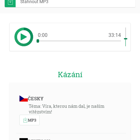
Stáhnout MP3
0:00
33:14
Kázání
ČESKY
Téma: Víra, kterou nám dal, je naším
vítězstvím!
MP3