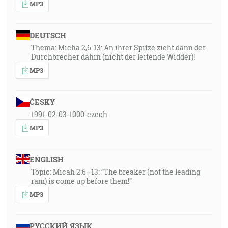
MP3
DEUTSCH
Thema: Micha 2,6-13: An ihrer Spitze zieht dann der
Durchbrecher dahin (nicht der leitende Widder)!
MP3
ČESKY
1991-02-03-1000-czech
MP3
ENGLISH
Topic: Micah 2:6–13: “The breaker (not the leading
ram) is come up before them!”
MP3
РУССКИЙ ЯЗЫК