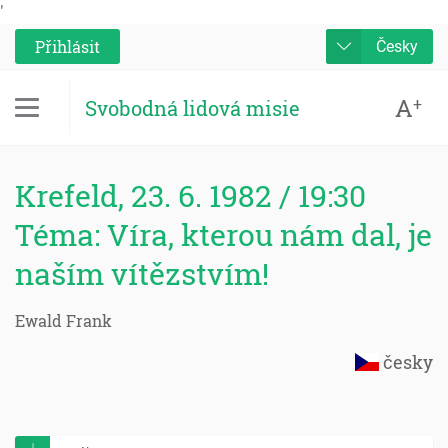
'
Přihlásit
Česky
A
+
Svobodná lidová misie
Krefeld, 23. 6. 1982 / 19:30
Téma: Víra, kterou nám dal, je
naším vítězstvím!
Ewald Frank
česky