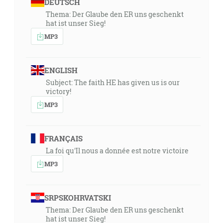
DEUTSCH
Thema: Der Glaube den ER uns geschenkt
hat ist unser Sieg!
MP3
ENGLISH
Subject: The faith HE has given us is our
victory!
MP3
FRANÇAIS
La foi qu'Il nous a donnée est notre victoire
MP3
SRPSKOHRVATSKI
Thema: Der Glaube den ER uns geschenkt
hat ist unser Sieg!