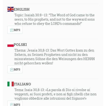
ENGLISH
Topic: Isaiah 30:8–13: “The Word of God came to the
seers, to His prophets, and not to the wayward sons
who refuse to obey the LORD’s commands!”
MP3
POLSKI
Thema: Jesaia 30,8-13: Das Wort Gottes kam zu den
Sehern, zu Seinen Propheten und nicht zu den
missratenen Söhne die den Weisungen des HERRN
nicht gehorchen wollen!
MP3
ITALIANO
Tema: Isaia 30,8-13: «La parola di Dio si rivolse ai
veggenti, ai Suoi profeti, e non ai figli ribelli che non
vogliono obbedire alle istruzioni del Signore!»
MP3