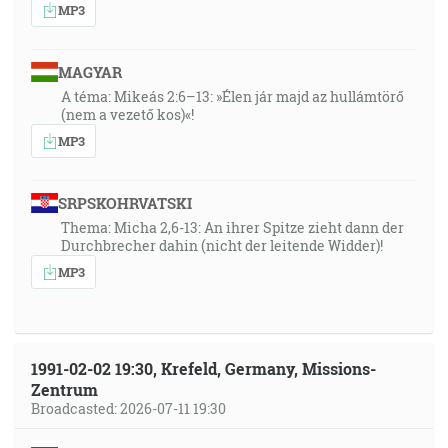
MP3
MAGYAR
A téma: Mikeás 2:6–13: »Élen jár majd az hullámtörő
(nem a vezető kos)«!
MP3
SRPSKOHRVATSKI
Thema: Micha 2,6-13: An ihrer Spitze zieht dann der
Durchbrecher dahin (nicht der leitende Widder)!
MP3
1991-02-02 19:30, Krefeld, Germany, Missions-
Zentrum
Broadcasted: 2026-07-11 19:30