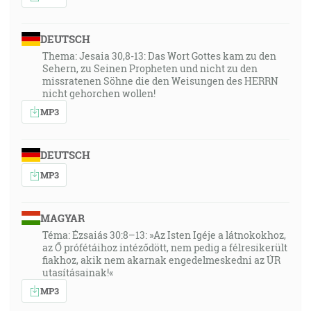
DEUTSCH
Thema: Jesaia 30,8-13: Das Wort Gottes kam zu den
Sehern, zu Seinen Propheten und nicht zu den
missratenen Söhne die den Weisungen des HERRN
nicht gehorchen wollen!
MP3
DEUTSCH
MP3
MAGYAR
Téma: Ézsaiás 30:8–13: »Az Isten Igéje a látnokokhoz,
az Ő prófétáihoz intéződött, nem pedig a félresikerült
fiakhoz, akik nem akarnak engedelmeskedni az ÚR
utasításainak!«
MP3