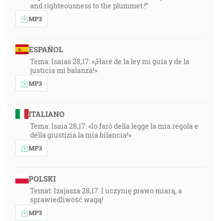
and righteousness to the plummet.!”
MP3
ESPAÑOL
Tema: Isaías 28,17: «¡Haré de la ley mi guía y de la
justicia mi balanza!»
MP3
ITALIANO
Tema: Isaia 28,17: «Io farò della legge la mia regola e
della giustizia la mia bilancia!»
MP3
POLSKI
Temat: Izajasza 28,17: I uczynię prawo miarą, a
sprawiedliwość wagą!
MP3