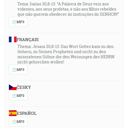
Tema: Isaías 30,8-13: “A Palavra de Deus veio aos
videntes, aos seus profetas, e não aos filhos rebeldes
que não querem obedecer às instruções do SENHOR!”
MP3
FRANÇAIS
Thema: Jesaia 30,8-13: Das Wort Gottes kam zu den
Sehern, zu Seinen Propheten und nicht zu den
missratenen Söhne die den Weisungen des HERRN
nicht gehorchen wollen!
MP3
ČESKY
MP3
ESPAÑOL
MP3