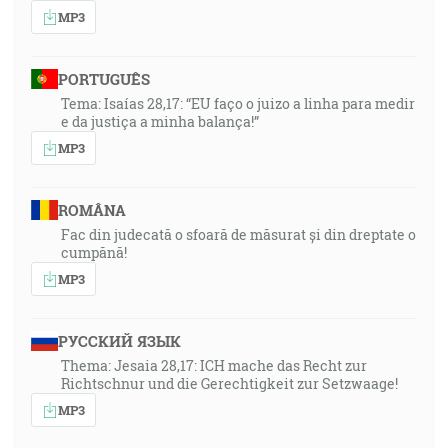
MP3
PORTUGUÊS
Tema: Isaías 28,17: “EU faço o juizo a linha para medir
e da justiça a minha balança!”
MP3
ROMÂNA
Fac din judecată o sfoară de măsurat și din dreptate o
cumpănă!
MP3
РУССКИЙ ЯЗЫК
Thema: Jesaia 28,17: ICH mache das Recht zur
Richtschnur und die Gerechtigkeit zur Setzwaage!
MP3