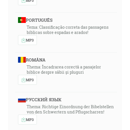
MP3
PORTUGUÊS
Tema: Classificação correta das passagens
bíblicas sobre espadas e arados!
MP3
ROMÂNA
Thema: Încadrarea corectă a pasajelor
biblice despre săbii și pluguri
MP3
РУССКИЙ ЯЗЫК
Thema: Richtige Einordnung der Bibelstellen
von den Schwertern und Pflugscharren!
MP3