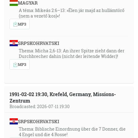
MAGYAR
A téma: Mikeás 2:6–13: »Élen jár majd az hullámtörő
(nem a vezető kos)«!
MP3
SRPSKOHRVATSKI
Thema: Micha 2,6-13: An ihrer Spitze zieht dann der
Durchbrecher dahin (nicht der leitende Widder)!
MP3
1991-02-02 19:30, Krefeld, Germany, Missions-
Zentrum
Broadcasted: 2026-07-11 19:30
SRPSKOHRVATSKI
Thema: Biblische Einordnung über die 7 Donner, die
4 Engel und die 4 Rosse!