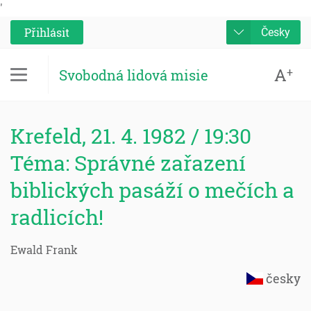
'
Přihlásit
Česky
A
+
Svobodná lidová misie
Krefeld, 21. 4. 1982 / 19:30
Téma: Správné zařazení
biblických pasáží o mečích a
radlicích!
Ewald Frank
česky