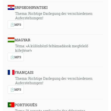
SRPSKOHRVATSKI
Thema: Richtige Darlegung der verschiedenen
Auferstehungen!
MP3
MAGYAR
Téma: »A különböző feltámadások megfelelő
kifejtése!«
MP3
FRANÇAIS
Thema: Richtige Darlegung der verschiedenen
Auferstehungen!
MP3
PORTUGUÊS
Tema: “A correta explicação das diferentes