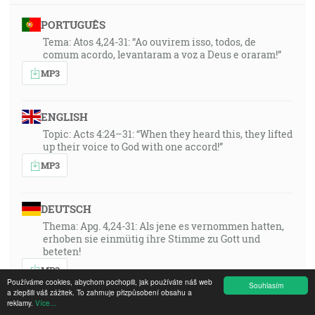
PORTUGUÊS
Tema: Atos 4,24-31: “Ao ouvirem isso, todos, de
comum acordo, levantaram a voz a Deus e oraram!”
MP3
ENGLISH
Topic: Acts 4:24–31: “When they heard this, they lifted
up their voice to God with one accord!”
MP3
DEUTSCH
Thema: Apg. 4,24-31: Als jene es vernommen hatten,
erhoben sie einmütig ihre Stimme zu Gott und
beteten!
MP3
Používáme cookies, abychom pochopili, jak používáte náš web
Souhlasím
a zlepšili váš zážitek. To zahrnuje přizpůsobení obsahu a
reklamy.
Více...
FRANÇAIS