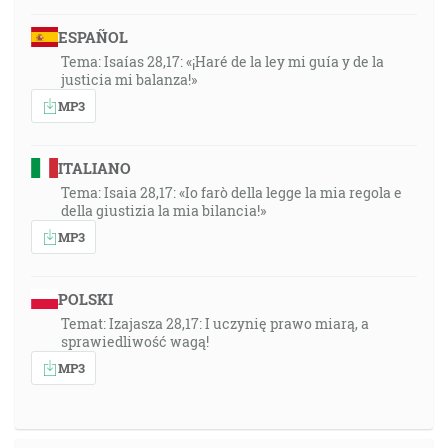
ESPAÑOL
Tema: Isaías 28,17: «¡Haré de la ley mi guía y de la
justicia mi balanza!»
MP3
ITALIANO
Tema: Isaia 28,17: «Io farò della legge la mia regola e
della giustizia la mia bilancia!»
MP3
POLSKI
Temat: Izajasza 28,17: I uczynię prawo miarą, a
sprawiedliwość wagą!
MP3