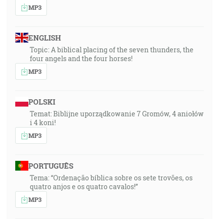
MP3
ENGLISH
Topic: A biblical placing of the seven thunders, the
four angels and the four horses!
MP3
POLSKI
Temat: Biblijne uporządkowanie 7 Gromów, 4 aniołów
i 4 koni!
MP3
PORTUGUÊS
Tema: “Ordenação bíblica sobre os sete trovões, os
quatro anjos e os quatro cavalos!”
MP3