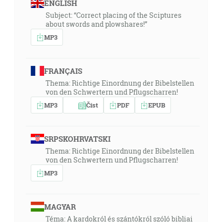
ENGLISH
Subject: “Correct placing of the Sciptures
about swords and plowshares!”
MP3
FRANÇAIS
Thema: Richtige Einordnung der Bibelstellen
von den Schwertern und Pflugscharren!
MP3
Číst
PDF
EPUB
SRPSKOHRVATSKI
Thema: Richtige Einordnung der Bibelstellen
von den Schwertern und Pflugscharren!
MP3
MAGYAR
Téma: A kardokról és szántókról szóló bibliai