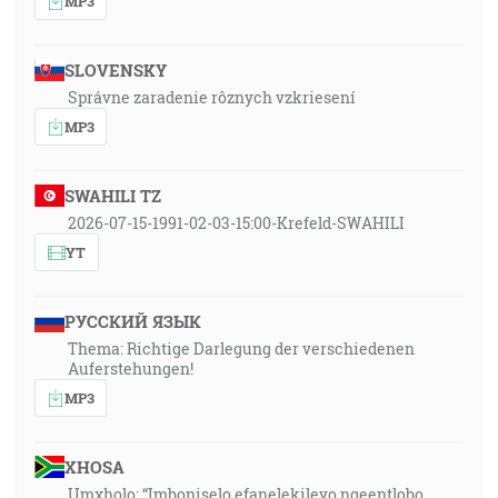
MP3
SLOVENSKY
Správne zaradenie rôznych vzkriesení
MP3
SWAHILI TZ
2026-07-15-1991-02-03-15:00-Krefeld-SWAHILI
YT
РУССКИЙ ЯЗЫК
Thema: Richtige Darlegung der verschiedenen
Auferstehungen!
MP3
XHOSA
Umxholo: “Imboniselo efanelekileyo ngeentlobo