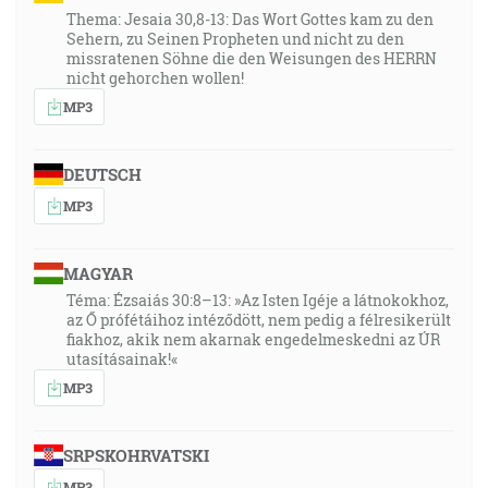
Thema: Jesaia 30,8-13: Das Wort Gottes kam zu den
Sehern, zu Seinen Propheten und nicht zu den
missratenen Söhne die den Weisungen des HERRN
nicht gehorchen wollen!
MP3
DEUTSCH
MP3
MAGYAR
Téma: Ézsaiás 30:8–13: »Az Isten Igéje a látnokokhoz,
az Ő prófétáihoz intéződött, nem pedig a félresikerült
fiakhoz, akik nem akarnak engedelmeskedni az ÚR
utasításainak!«
MP3
SRPSKOHRVATSKI
MP3