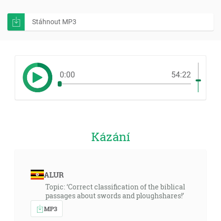
Stáhnout MP3
0:00
54:22
Kázání
ALUR
Topic: ‘Correct classification of the biblical
passages about swords and ploughshares!’
MP3