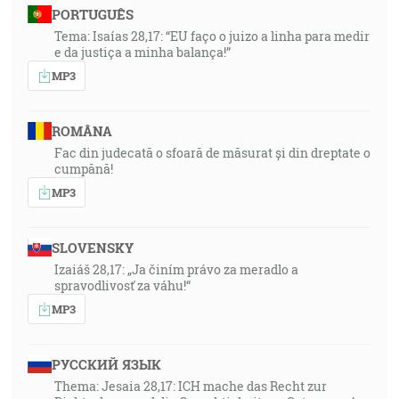
PORTUGUÊS
Tema: Isaías 28,17: “EU faço o juizo a linha para medir
e da justiça a minha balança!”
MP3
ROMÂNA
Fac din judecată o sfoară de măsurat și din dreptate o
cumpănă!
MP3
SLOVENSKY
Izaiáš 28,17: „Ja činím právo za meradlo a
spravodlivosť za váhu!“
MP3
РУССКИЙ ЯЗЫК
Thema: Jesaia 28,17: ICH mache das Recht zur