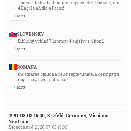
Thema: Biblische Einordnung über die 7 Donner, die
4 Engel und die 4 Rosse!
MP3
SLOVENSKY
Biblický výklad 7 hromov, 4 anjelov a 4 koní.
MP3
ROMÂNA
Încadrarea biblică a celor șapte tunete, a celor patru
îngeri și a celor patru cai!
MP3
1991-03-03 15:00, Krefeld, Germany, Missions-
Zentrum
Broadcasted: 2026-07-08 19:30