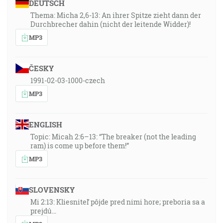
DEUTSCH
Thema: Micha 2,6-13: An ihrer Spitze zieht dann der
Durchbrecher dahin (nicht der leitende Widder)!
MP3
ČESKY
1991-02-03-1000-czech
MP3
ENGLISH
Topic: Micah 2:6–13: “The breaker (not the leading
ram) is come up before them!”
MP3
SLOVENSKY
Mi 2:13: Kliesniteľ pôjde pred nimi hore; preboria sa a
prejdú…