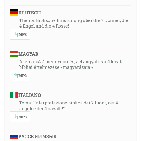
DEUTSCH
Thema: Biblische Einordnung über die 7 Donner, die
4 Engel und die 4 Rosse!
MP3
MAGYAR
A téma: »A 7 mennydörgés, a 4 angyal és a 4 lovak
bibliai értelmezése - magyarázata!«
MP3
ITALIANO
Tema: “Interpretazione biblica dei 7 tuoni, dei 4
angeli e dei 4 cavalli!”
MP3
РУССКИЙ ЯЗЫК