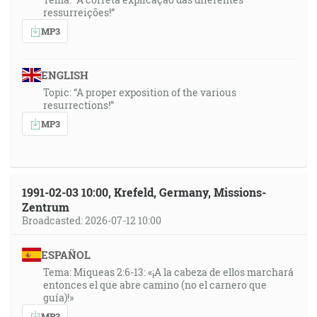
ressurreições!”
MP3
ENGLISH
Topic: “A proper exposition of the various
resurrections!”
MP3
1991-02-03 10:00, Krefeld, Germany, Missions-
Zentrum
Broadcasted: 2026-07-12 10:00
ESPAÑOL
Tema: Miqueas 2:6-13: «¡A la cabeza de ellos marchará
entonces el que abre camino (no el carnero que
guía)!»
MP3