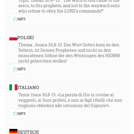
Topic: Isaiah 30:8–13: “The Word of God came to the
seers, to His prophets, and not to the wayward sons
who refuse to obey the LORD’s commands!”
MP3
POLSKI
Thema: Jesaia 30,8-13: Das Wort Gottes kam zu den
Sehern, zu Seinen Propheten und nicht zu den
missratenen Söhne die den Weisungen des HERRN
nicht gehorchen wollen!
MP3
ITALIANO
Tema: Isaia 30,8-13: «La parola di Dio si rivolse ai
veggenti, ai Suoi profeti, e non ai figli ribelli che non
vogliono obbedire alle istruzioni del Signore!»
MP3
DEUTSCH