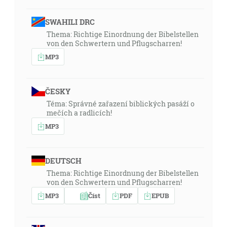
SWAHILI DRC
Thema: Richtige Einordnung der Bibelstellen
von den Schwertern und Pflugscharren!
MP3
ČESKY
Téma: Správné zařazení biblických pasáží o
mečích a radlicích!
MP3
DEUTSCH
Thema: Richtige Einordnung der Bibelstellen
von den Schwertern und Pflugscharren!
MP3
Číst
PDF
EPUB