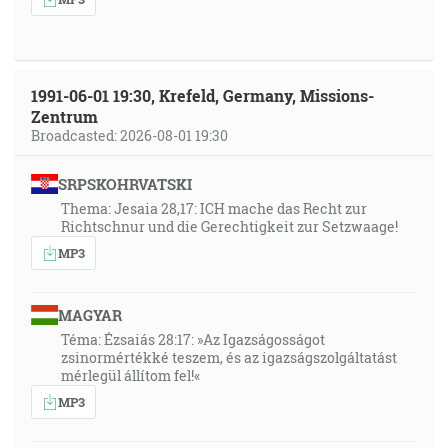
1991-06-01 19:30, Krefeld, Germany, Missions-
Zentrum
Broadcasted: 2026-08-01 19:30
SRPSKOHRVATSKI
Thema: Jesaia 28,17: ICH mache das Recht zur
Richtschnur und die Gerechtigkeit zur Setzwaage!
MP3
MAGYAR
Téma: Ézsaiás 28:17: »Az Igazságosságot
zsinormértékké teszem, és az igazságszolgáltatást
mérlegül állítom fel!«
MP3