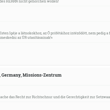
des HERRN nicht gehorchen wollen!
Isten Igéje a látnokokhoz, az Ő prófétáihoz intéződött, nem pedig a f
meskedni az ÚR utasításainak!«
ld, Germany, Missions-Zentrum
mache das Recht zur Richtschnur und die Gerechtigkeit zur Setzwaa