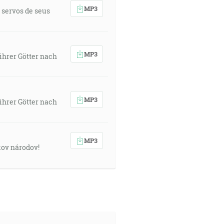
MP3
 servos de seus
MP3
ihrer Götter nach
MP3
ihrer Götter nach
MP3
kov národov!