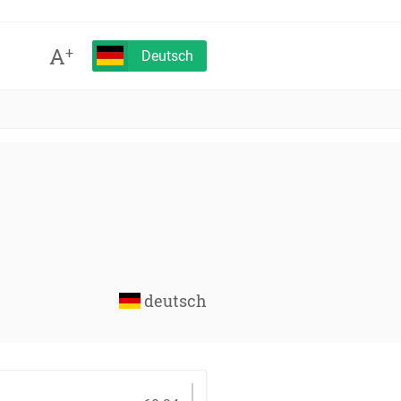
A
+
Deutsch
deutsch