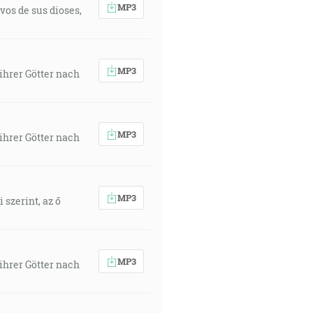
MP3
vos de sus dioses,
MP3
ihrer Götter nach
MP3
ihrer Götter nach
MP3
 szerint, az ő
MP3
ihrer Götter nach