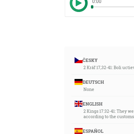
0:00
ČESKY
2 Kráľ 17,32-41: Boli uct
DEUTSCH
None
ENGLISH
2 Kings 17:32-41: They we
according to the customs 
ESPAÑOL