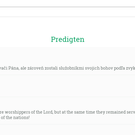
Predigten
ievači Pána, ale zároveň zostali služobníkmi svojich bohov podľa zvy
re worshippers of the Lord, but at the same time they remained serv
of the nations!