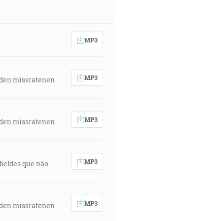
MP3
MP3
 den missratenen
MP3
 den missratenen
MP3
rebeldes que não
MP3
 den missratenen