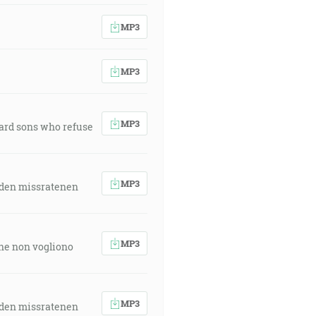
MP3
MP3
MP3
ward sons who refuse
MP3
 den missratenen
MP3
 che non vogliono
MP3
 den missratenen