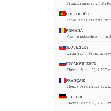
Téma: Ézsaiás 28:17: »Az I
PORTUGUÊS
Tema: Isaías 28,17: “EU faç
ROMÂNA
Fac din judecată o sfoară 
SLOVENSKY
Izaiáš 28,17: „Ja činím prá
РУССКИЙ ЯЗЫК
Thema: Jesaia 28,17: ICH 
FRANÇAIS
Thema: Jesaia 28,17: ICH 
DEUTSCH
Thema: Jesaia 28,17: ICH 