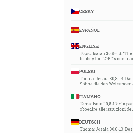
ČESKY
ESPAÑOL
ENGLISH
Topic: Isaiah 30:8–13: “Th
to obey the LORD’s comman
POLSKI
Thema: Jesaia 30,8-13: Da
Söhne die den Weisungen 
ITALIANO
Tema: Isaia 30,8-13: «La paro
obbedire alle istruzioni de
DEUTSCH
Thema: Jesaia 30,8-13: Da