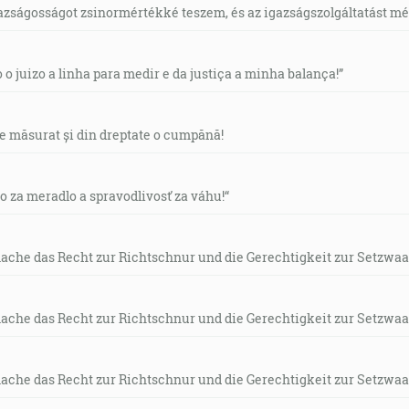
gazságosságot zsinormértékké teszem, és az igazságszolgáltatást mérl
o o juizo a linha para medir e da justiça a minha balança!”
de măsurat și din dreptate o cumpănă!
vo za meradlo a spravodlivosť za váhu!“
mache das Recht zur Richtschnur und die Gerechtigkeit zur Setzwaa
mache das Recht zur Richtschnur und die Gerechtigkeit zur Setzwaa
mache das Recht zur Richtschnur und die Gerechtigkeit zur Setzwaa