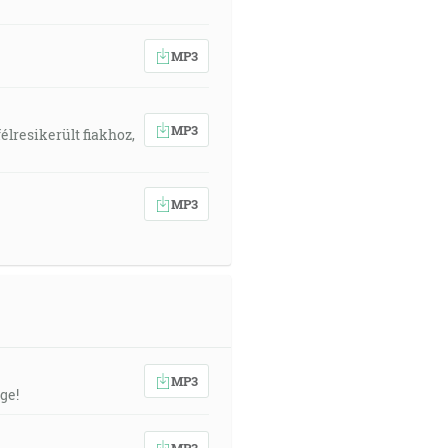
MP3
MP3
élresikerült fiakhoz,
MP3
MP3
ge!
MP3