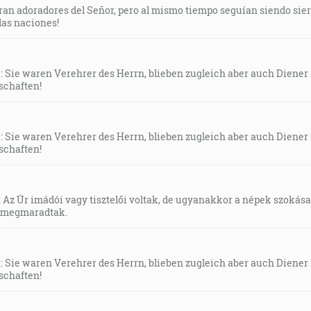
Eran adoradores del Señor, pero al mismo tiempo seguían siendo sier
las naciones!
1: Sie waren Verehrer des Herrn, blieben zugleich aber auch Diener 
schaften!
1: Sie waren Verehrer des Herrn, blieben zugleich aber auch Diener 
schaften!
: Az Úr imádói vagy tisztelői voltak, de ugyanakkor a népek szokásai
s megmaradtak.
1: Sie waren Verehrer des Herrn, blieben zugleich aber auch Diener 
schaften!