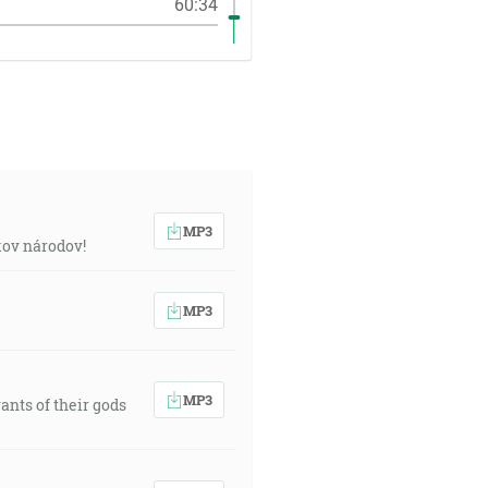
60:34
MP3
kov národov!
MP3
MP3
ants of their gods