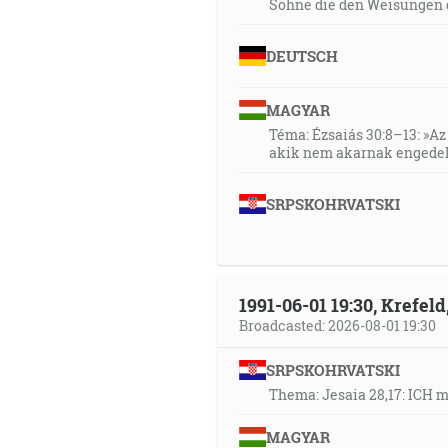
Söhne die den Weisungen 
DEUTSCH
MAGYAR
Téma: Ézsaiás 30:8–13: »Az 
akik nem akarnak engedel
SRPSKOHRVATSKI
1991-06-01 19:30, Krefe
Broadcasted: 2026-08-01 19:30
SRPSKOHRVATSKI
Thema: Jesaia 28,17: ICH 
MAGYAR