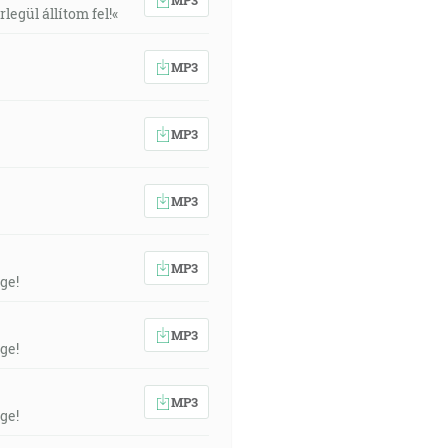
egül állítom fel!«
MP3
MP3
MP3
MP3
ge!
MP3
ge!
MP3
ge!