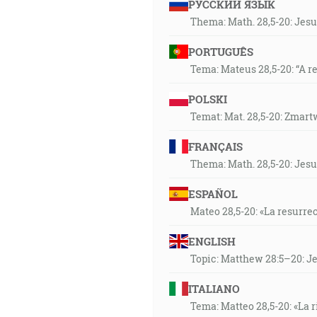
РУССКИЙ ЯЗЫК
Thema: Math. 28,5-20: Jesu
PORTUGUÊS
Tema: Mateus 28,5-20: “A r
POLSKI
Temat: Mat. 28,5-20: Zmart
FRANÇAIS
Thema: Math. 28,5-20: Jesu
ESPAÑOL
Mateo 28,5-20: «La resurrec
ENGLISH
Topic: Matthew 28:5–20: Jes
ITALIANO
Tema: Matteo 28,5-20: «La r