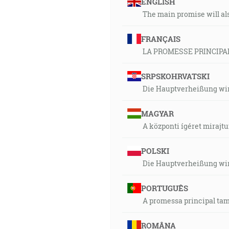
ENGLISH
The main promise will also
FRANÇAIS
LA PROMESSE PRINCIPA
SRPSKOHRVATSKI
Die Hauptverheißung wir
MAGYAR
A központi ígéret mirajtu
POLSKI
Die Hauptverheißung wir
PORTUGUÊS
A promessa principal ta
ROMÂNA