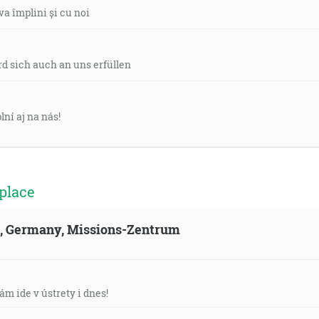
va împlini și cu noi
d sich auch an uns erfüllen
ní aj na nás!
place
ld, Germany, Missions-Zentrum
ám ide v ústrety i dnes!