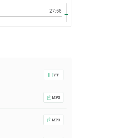
27:58
YT
MP3
MP3