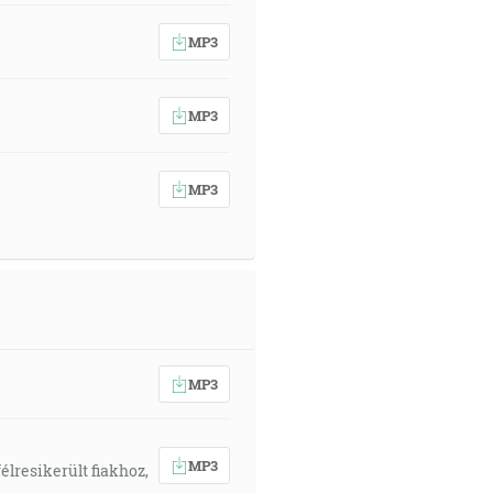
MP3
MP3
MP3
MP3
MP3
élresikerült fiakhoz,