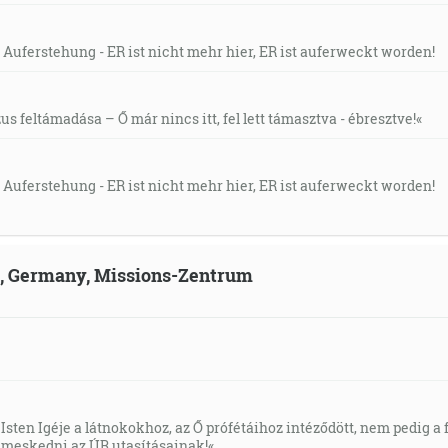
 Auferstehung - ER ist nicht mehr hier, ER ist auferweckt worden!
s feltámadása – Ő már nincs itt, fel lett támasztva - ébresztve!«
 Auferstehung - ER ist nicht mehr hier, ER ist auferweckt worden!
ld, Germany, Missions-Zentrum
Isten Igéje a látnokokhoz, az Ő prófétáihoz intéződött, nem pedig a f
meskedni az ÚR utasításainak!«