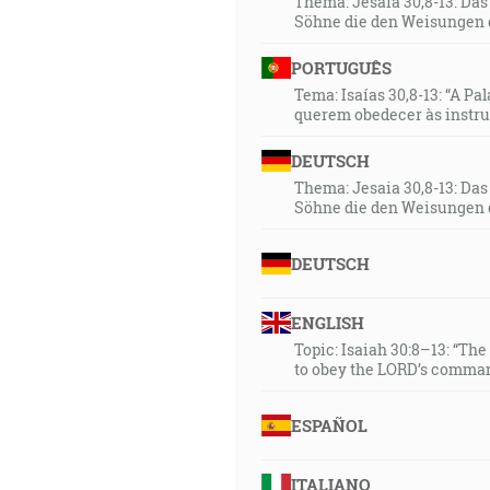
Thema: Jesaia 30,8-13: Da
Söhne die den Weisungen 
PORTUGUÊS
Tema: Isaías 30,8-13: “A Pa
querem obedecer às instr
DEUTSCH
Thema: Jesaia 30,8-13: Da
Söhne die den Weisungen 
DEUTSCH
ENGLISH
Topic: Isaiah 30:8–13: “Th
to obey the LORD’s comman
ESPAÑOL
ITALIANO