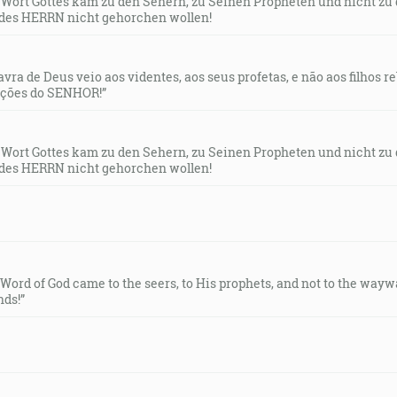
s Wort Gottes kam zu den Sehern, zu Seinen Propheten und nicht zu
des HERRN nicht gehorchen wollen!
lavra de Deus veio aos videntes, aos seus profetas, e não aos filhos 
uções do SENHOR!”
s Wort Gottes kam zu den Sehern, zu Seinen Propheten und nicht zu
des HERRN nicht gehorchen wollen!
e Word of God came to the seers, to His prophets, and not to the way
ds!”