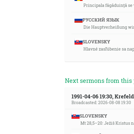
Principala făgăduință se 
РУССКИЙ ЯЗЫК
Die Hauptverheißung wir
SLOVENSKY
Hlavné zasľúbenie sa napl
Next sermons from this 
1991-04-06 19:30, Krefe
Broadcasted: 2026-08-08 19:30
SLOVENSKY
Mt 28,5–20: Ježiš Kristus n