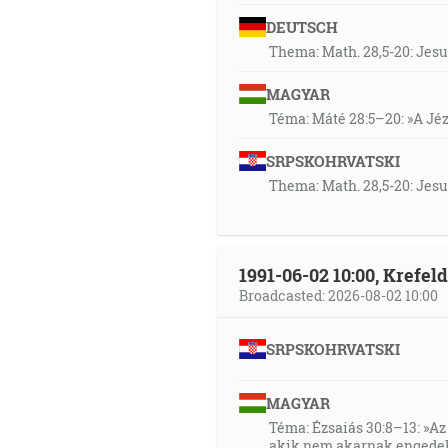
DEUTSCH
Thema: Math. 28,5-20: Jesu
MAGYAR
Téma: Máté 28:5–20: »A Jézu
SRPSKOHRVATSKI
Thema: Math. 28,5-20: Jesu
1991-06-02 10:00, Krefe
Broadcasted: 2026-08-02 10:00
SRPSKOHRVATSKI
MAGYAR
Téma: Ézsaiás 30:8–13: »Az 
akik nem akarnak engedel