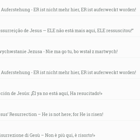
 Auferstehung - ER ist nicht mehr hier, ER ist auferweckt worden!
essurreição de Jesus — ELE não está mais aqui, ELE ressuscitou!”
wychwstanie Jezusa - Nie ma go tu, bo wstał z martwych!
 Auferstehung - ER ist nicht mehr hier, ER ist auferweckt worden!
ción de Jesús: ¡Él ya no está aquí, Ha resucitado!»
us’ Resurrection – He is not here; for He is risen!
isurrezione di Gesù – Non è più qui, è risorto!»