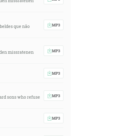
 den missratenen
MP3
rebeldes que não
MP3
 den missratenen
MP3
MP3
ward sons who refuse
MP3