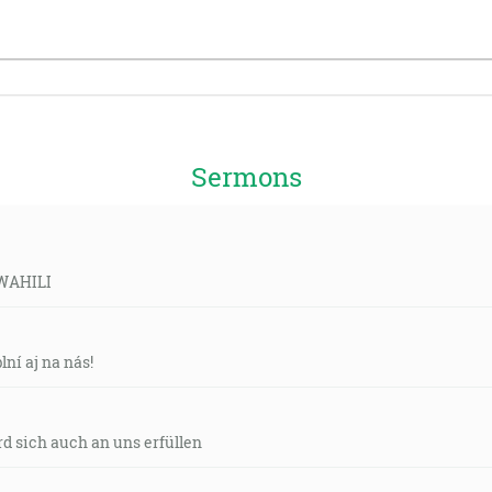
Sermons
SWAHILI
ní aj na nás!
d sich auch an uns erfüllen