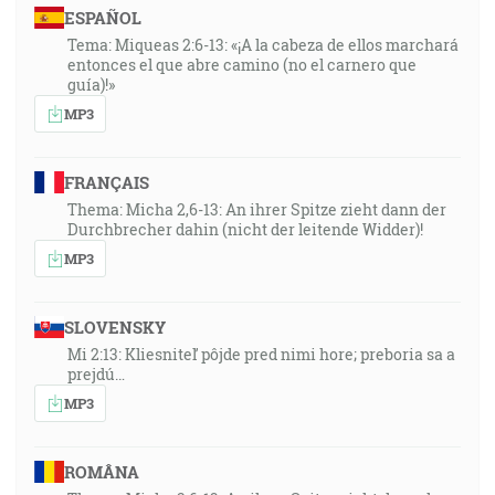
ESPAÑOL
Tema: Miqueas 2:6-13: «¡A la cabeza de ellos marchará
entonces el que abre camino (no el carnero que
guía)!»
MP3
FRANÇAIS
Thema: Micha 2,6-13: An ihrer Spitze zieht dann der
Durchbrecher dahin (nicht der leitende Widder)!
MP3
SLOVENSKY
Mi 2:13: Kliesniteľ pôjde pred nimi hore; preboria sa a
prejdú…
MP3
ROMÂNA