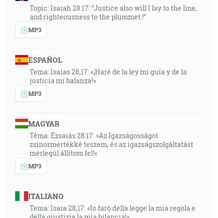
Topic: Isaiah 28:17: “Justice also will I lay to the line,
and righteousness to the plummet.!”
MP3
ESPAÑOL
Tema: Isaías 28,17: «¡Haré de la ley mi guía y de la
justicia mi balanza!»
MP3
MAGYAR
Téma: Ézsaiás 28:17: »Az Igazságosságot
zsinormértékké teszem, és az igazságszolgáltatást
mérlegül állítom fel!«
MP3
ITALIANO
Tema: Isaia 28,17: «Io farò della legge la mia regola e
della giustizia la mia bilancia!»