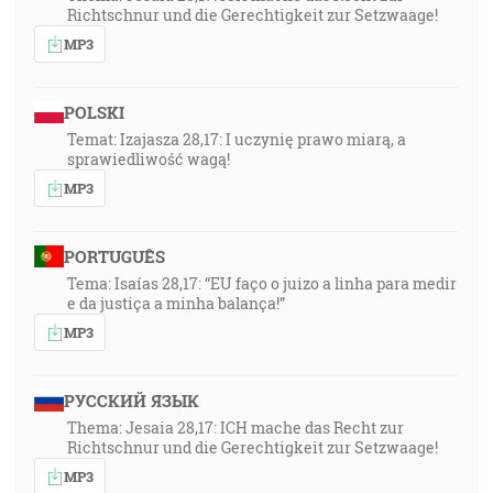
Richtschnur und die Gerechtigkeit zur Setzwaage!
MP3
POLSKI
Temat: Izajasza 28,17: I uczynię prawo miarą, a
sprawiedliwość wagą!
MP3
PORTUGUÊS
Tema: Isaías 28,17: “EU faço o juizo a linha para medir
e da justiça a minha balança!”
MP3
РУССКИЙ ЯЗЫК
Thema: Jesaia 28,17: ICH mache das Recht zur
Richtschnur und die Gerechtigkeit zur Setzwaage!
MP3