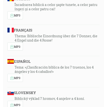
Încadrarea biblică a celor șapte tunete, a celor patru
îngeri și a celor patru cai!
MP3
FRANÇAIS
Thema: Biblische Einordnung über die 7 Donner, die
4 Engel und die 4 Rosse!
MP3
ESPAÑOL
Tema: «¡Clasificación bíblica de los 7 truenos, los 4
ángeles y los 4 caballos!»
MP3
SLOVENSKY
Biblický výklad 7 hromov, 4 anjelov a 4 koní.
MP3