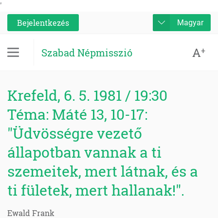
'
Bejelentkezés
Magyar
A
+
Szabad Népmisszió
Krefeld, 6. 5. 1981 / 19:30
Téma: Máté 13, 10-17:
"Üdvösségre vezető
állapotban vannak a ti
szemeitek, mert látnak, és a
ti fületek, mert hallanak!".
Ewald Frank