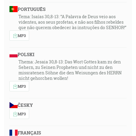
PORTUGUÊS
Tema: Isaías 30,8-13: “A Palavra de Deus veio aos
videntes, aos seus profetas, e não aos filhos rebeldes
que não querem obedecer às instruções do SENHOR!”
MP3
POLSKI
Thema: Jesaia 30,8-13: Das Wort Gottes kam zu den
Sehern, zu Seinen Propheten und nicht zu den
missratenen Söhne die den Weisungen des HERRN
nicht gehorchen wollen!
MP3
ČESKY
MP3
FRANÇAIS