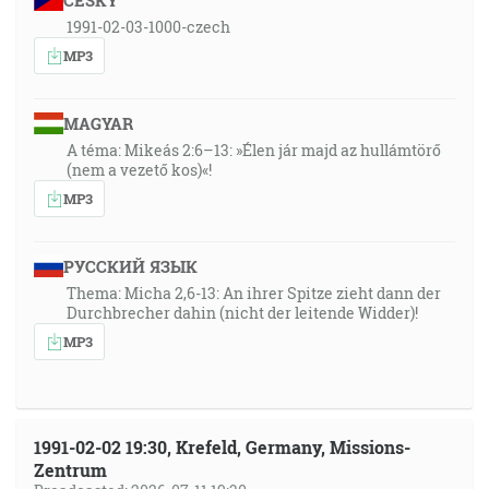
ČESKY
1991-02-03-1000-czech
MP3
MAGYAR
A téma: Mikeás 2:6–13: »Élen jár majd az hullámtörő
(nem a vezető kos)«!
MP3
РУССКИЙ ЯЗЫК
Thema: Micha 2,6-13: An ihrer Spitze zieht dann der
Durchbrecher dahin (nicht der leitende Widder)!
MP3
1991-02-02 19:30, Krefeld, Germany, Missions-
Zentrum