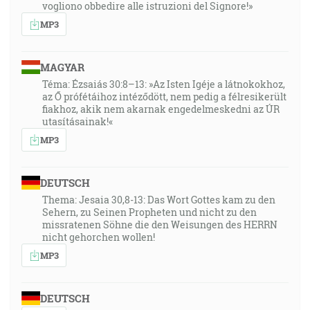
vogliono obbedire alle istruzioni del Signore!»
MP3
MAGYAR
Téma: Ézsaiás 30:8–13: »Az Isten Igéje a látnokokhoz,
az Ő prófétáihoz intéződött, nem pedig a félresikerült
fiakhoz, akik nem akarnak engedelmeskedni az ÚR
utasításainak!«
MP3
DEUTSCH
Thema: Jesaia 30,8-13: Das Wort Gottes kam zu den
Sehern, zu Seinen Propheten und nicht zu den
missratenen Söhne die den Weisungen des HERRN
nicht gehorchen wollen!
MP3
DEUTSCH