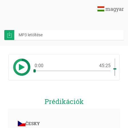
magyar
MP3 letöltése
0:00
45:25
Prédikációk
ČESKY