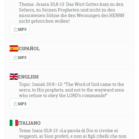
Thema: Jesaia 30,8-13: Das Wort Gottes kam zu den
Sehern, zu Seinen Propheten und nicht zu den
missratenen Söhne die den Weisungen des HERRN
nicht gehorchen wollen!
MP3
ESPAÑOL
MP3
ENGLISH
Topic: Isaiah 30:8–13: “The Word of God came to the
seers, to His prophets, and not to the wayward sons
who refuse to obey the LORD’s commands!”
MP3
ITALIANO
Tema: Isaia 30,8-13: «La parola di Dio si rivolse ai
veggenti, ai Suoi profeti, e non ai figli ribelli che non