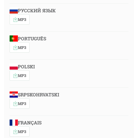
РУССКИЙ ЯЗЫК
MP3
PORTUGUÊS
MP3
POLSKI
MP3
SRPSKOHRVATSKI
MP3
FRANÇAIS
MP3