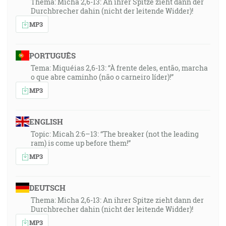
Thema: Micha 2,6-13: An ihrer Spitze zieht dann der
Durchbrecher dahin (nicht der leitende Widder)!
MP3
PORTUGUÊS
Tema: Miquéias 2,6-13: “À frente deles, então, marcha
o que abre caminho (não o carneiro líder)!”
MP3
ENGLISH
Topic: Micah 2:6–13: “The breaker (not the leading
ram) is come up before them!”
MP3
DEUTSCH
Thema: Micha 2,6-13: An ihrer Spitze zieht dann der
Durchbrecher dahin (nicht der leitende Widder)!
MP3