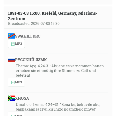
1991-03-03 15:00, Krefeld, Germany, Missions-
Zentrum
Broadcasted: 2026-07-08 19:30
SWAHILI DRC
MP3
РУССКИЙ ЯЗЫК
Thema: Apg. 4,24-31: Als jene es vernommen hatten,
erhoben sie einmütig ihre Stimme zu Gott und
beteten!
MP3
XHOSA
Umxholo: Izenzo 4:24–31: “Bona ke, bekuvile oko,
baphakamisa izwi kuThixo ngamxhelo mnye!”
MP3