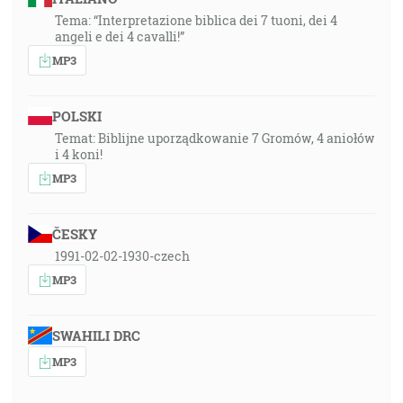
Tema: “Interpretazione biblica dei 7 tuoni, dei 4
angeli e dei 4 cavalli!”
MP3
POLSKI
Temat: Biblijne uporządkowanie 7 Gromów, 4 aniołów
i 4 koni!
MP3
ČESKY
1991-02-02-1930-czech
MP3
SWAHILI DRC
MP3