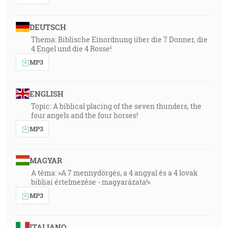
DEUTSCH
Thema: Biblische Einordnung über die 7 Donner, die
4 Engel und die 4 Rosse!
MP3
ENGLISH
Topic: A biblical placing of the seven thunders, the
four angels and the four horses!
MP3
MAGYAR
A téma: »A 7 mennydörgés, a 4 angyal és a 4 lovak
bibliai értelmezése - magyarázata!«
MP3
ITALIANO