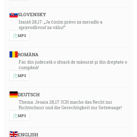
SLOVENSKY
Izaiáš 28,17: „Ja činím právo za meradlo a
spravodlivosť za váhu!“
MP3
ROMÂNA
Fac din judecată o sfoară de măsurat și din dreptate o
cumpănă!
MP3
DEUTSCH
Thema: Jesaia 28,17: ICH mache das Recht zur
Richtschnur und die Gerechtigkeit zur Setzwaage!
MP3
ENGLISH