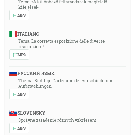
Téma: »A különböző feltámadások megfelelő
kifejtése!«
MP3
ITALIANO
Tema: La corretta esposizione delle diverse
risurrezioni!
MP3
РУССКИЙ ЯЗЫК
Thema: Richtige Darlegung der verschiedenen
Auferstehungen!
MP3
SLOVENSKY
Správne zaradenie rôznych vzkriesení
MP3