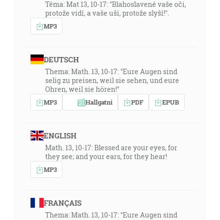
Téma: Mat 13, 10-17: "Blahoslavené vaše oči,
protože vidí, a vaše uši, protože slyší!".
MP3
DEUTSCH
Thema: Math. 13, 10-17: "Eure Augen sind
selig zu preisen, weil sie sehen, und eure
Ohren, weil sie hören!"
MP3
Hallgatni
PDF
EPUB
ENGLISH
Math. 13, 10-17: Blessed are your eyes, for
they see; and your ears, for they hear!
MP3
FRANÇAIS
Thema: Math. 13, 10-17: "Eure Augen sind