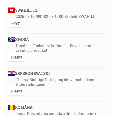
SWAHILI TZ
2026-07-15-1991-02-03-15:00-Krefeld-SWAHILI
YT
XHOSA
Umxholo: “Imboniselo efanelekileyo ngeentlobo
zeentlobo zovuko!”
MP3
SRPSKOHRVATSKI
Thema: Richtige Darlegung der verschiedenen
Auferstehungen!
MP3
ROMÂNA
Tema: Prezentarea corecta a diferitelor invieri.