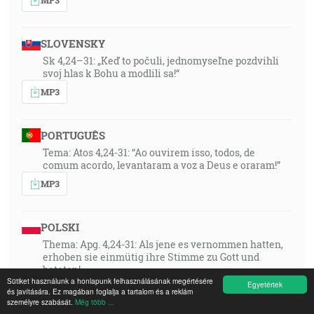
SLOVENSKY
Sk 4,24–31: „Keď to počuli, jednomyseľne pozdvihli
svoj hlas k Bohu a modlili sa!“
MP3
PORTUGUÊS
Tema: Atos 4,24-31: “Ao ouvirem isso, todos, de
comum acordo, levantaram a voz a Deus e oraram!”
MP3
POLSKI
Thema: Apg. 4,24-31: Als jene es vernommen hatten,
erhoben sie einmütig ihre Stimme zu Gott und
beteten!
Sütiket használunk a honlapunk felhasználásának megértésére
Egyetértek
MP3
és javítására. Ez magában foglalja a tartalom és a reklám
személyre szabását.
Még több ...