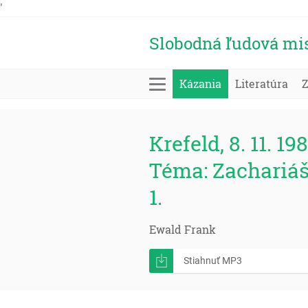
'
Slobodná ľudová mi
Kázania
Literatúra
Krefeld, 8. 11. 19
Téma: Zachariáš 
1.
Ewald Frank
Stiahnuť MP3