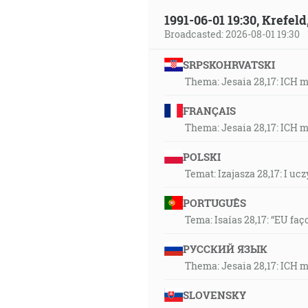
37:38
1991-06-01 19:30, Krefe
A videl som čosi jako sklené 
Broadcasted: 2026-08-01 19:30
znamením, nad číslom jej mena
SRPSKOHRVATSKI
pieseň Baránkovu a hovorili: 
Thema: Jesaia 28,17: ICH 
cesty, ó, Kráľu svätých! [Zj 15:2
FRANÇAIS
38:04
Thema: Jesaia 28,17: ICH 
Anjel Hospodinov táborí vôkol t
POLSKI
39:06
Temat: Izajasza 28,17: I u
Vtedy bol Ježiš zavedený hore
PORTUGUÊS
39:40
Tema: Isaías 28,17: “EU faç
… pre čo bol podlžný byť vo 
aby smieril hriechy ľudu. [Žd 
РУССКИЙ ЯЗЫК
Thema: Jesaia 28,17: ICH 
39:52
SLOVENSKY
Kde kto odsúdi? Kristus Ježiš j