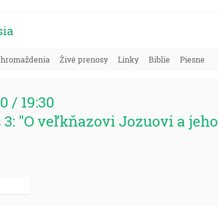
sia
Zhromaždenia
Živé prenosy
Linky
Biblie
Piesne
80 / 19:30
3: "O veľkňazovi Jozuovi a jeho