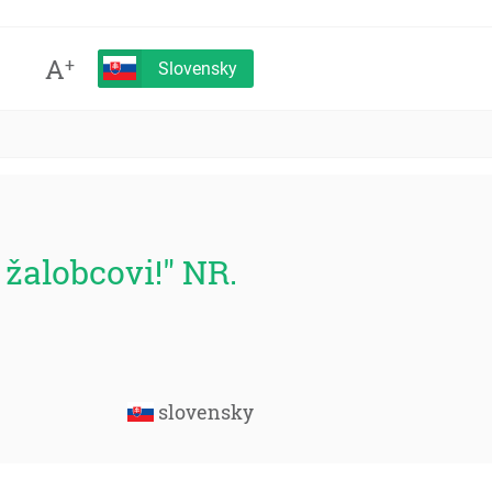
A
+
Slovensky
 žalobcovi!" NR.
slovensky