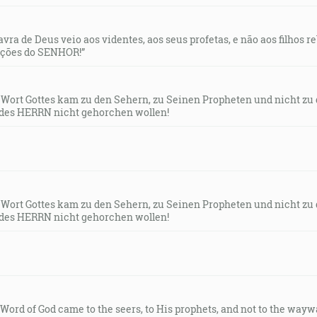
ých, ktorí sa ho boja, a vytrhuje ich. [Ž 34:8]
lavra de Deus veio aos videntes, aos seus profetas, e não aos filhos 
uções do SENHOR!”
ale spasiť tých, ktorí skrze neho prichádzajú k Bohu, vždy
s Wort Gottes kam zu den Sehern, zu Seinen Propheten und nicht zu
des HERRN nicht gehorchen wollen!
i, ktorý hovoril: Teraz sa stalo spasenie a moc a kráľovs
o Krista, lebo je svrhnutý žalobník našich bratov, ktorý ž
s Wort Gottes kam zu den Sehern, zu Seinen Propheten und nicht zu
des HERRN nicht gehorchen wollen!
ov v plameni ohňa z prostredku kra. A videl, že hľa, ker ho
ata za pätu a vo svojej mužnej sile kniežatsky zápasil s Bo
e Word of God came to the seers, to His prophets, and not to the way
okorne; v Bét-ele ho našiel, a tam hovoril s nami. [Oz 12:3-4]