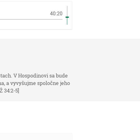
40:20
tach. V Hospodinovi sa bude
na, a vyvyšujme spoločne jeho
 34:2-5]
a veľká tma pripádala na neho. [1M