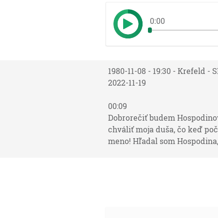
0:00
1980-11-08 - 19:30 - Krefeld -
2022-11-19
00:09
Dobrorečiť budem Hospodinov
chváliť moja duša, čo keď po
meno! Hľadal som Hospodina, a
01:26
A stalo sa, keď zapádalo slnc
15:12]
03:10