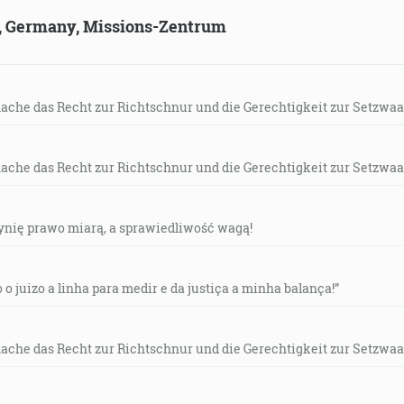
ld, Germany, Missions-Zentrum
more, smiešané s ohňom, a tých, ktorí zvíťazili nad šelmou a
, že stáli na sklenom mori a mali harfy Božie a spievali pi
Veľké a prepodivné sú tvoje skutky, Pane, všemohúci Bože, 
mache das Recht zur Richtschnur und die Gerechtigkeit zur Setzwaa
-3]
mache das Recht zur Richtschnur und die Gerechtigkeit zur Setzwaa
ých, ktorí sa ho boja, a vytrhuje ich. [Ž 34:8]
czynię prawo miarą, a sprawiedliwość wagą!
 na púšť od Ducha, aby bol pokúšaný od diabla. [Mt 4:1]
o o juizo a linha para medir e da justiça a minha balança!”
všetkom pripodobnený bratom, aby bol milosrdným a verný
2:17]
mache das Recht zur Richtschnur und die Gerechtigkeit zur Setzwaa
e, ktorý zomrel, a viacej, ktorý aj vstal z mŕtvych, ktorý aj j