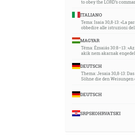
to obey the LORD’s comman
33:11
ITALIANO
A zase riekol Hospodin Satano
Tema: Isaia 30,8-13: «La paro
bezúhonného muža, priameho a
obbedire alle istruzioni de
riekol: A či sa Job darmo bojí
MAGYAR
rúk si požehnal, a jeho dobyt
Téma: Ézsaiás 30:8–13: »Az 
nebude zlorečiť do tvári! [Jb 1:
akik nem akarnak engedel
34:06
DEUTSCH
Ale ja viem, že môj vykupiteľ 
Thema: Jesaia 30,8-13: Da
Söhne die den Weisungen 
35:58
… ktorý tam, kde nebolo náde
DEUTSCH
[Rm 4:18]
SRPSKOHRVATSKI
37:31
Ten, kto víťazí, bude odiaty
pred jeho anjelmi. [Zj 3:5]