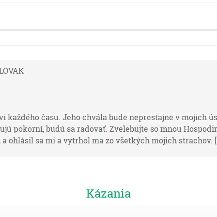
 SLOVAK
i každého času. Jeho chvála bude neprestajne v mojich ús
čujú pokorní, budú sa radovať. Zvelebujte so mnou Hospodi
 ohlásil sa mi a vytrhol ma zo všetkých mojich strachov. [Ž
e, že padol tuhý spánok na Abrama, a hľa, náramný strach 
Kázania