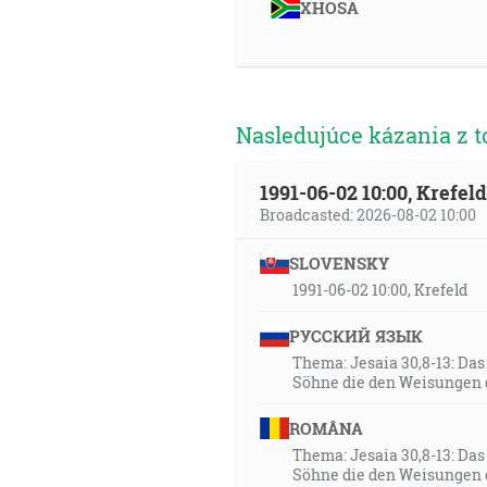
20:05
XHOSA
Umĺkni, každé telo, pred tváro
20:34
Potom mi ukázal Jozuu, najväč
Nasledujúce kázania z t
aby útočil na neho. Ale Hospo
vyvolil Jeruzalem! Či nie je 
odpovedal a riekol tým, ktorí 
1991-06-02 10:00, Krefe
aby prešla tvoja neprávosť s 
Broadcasted: 2026-08-02 10:00
hlavu! A tak položili čistý ovo
SLOVENSKY
22:43
1991-06-02 10:00, Krefeld
A počul som veľký hlas na neb
РУССКИЙ ЯЗЫК
nášho Boha a vláda vládou jeh
Thema: Jesaia 30,8-13: Da
dňom i nocou. [Zj 12:10]
Söhne die den Weisungen 
22:54
ROMÂNA
A on im povedal: Videl som pa
Thema: Jesaia 30,8-13: Da
Söhne die den Weisungen 