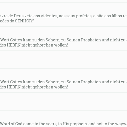
ých, ktorí sa ho boja, a vytrhuje ich. [Ž 34:8]
lavra de Deus veio aos videntes, aos seus profetas, e não aos filhos 
uções do SENHOR!”
ale spasiť tých, ktorí skrze neho prichádzajú k Bohu, vždy
s Wort Gottes kam zu den Sehern, zu Seinen Propheten und nicht zu
des HERRN nicht gehorchen wollen!
i, ktorý hovoril: Teraz sa stalo spasenie a moc a kráľovs
o Krista, lebo je svrhnutý žalobník našich bratov, ktorý ž
s Wort Gottes kam zu den Sehern, zu Seinen Propheten und nicht zu
des HERRN nicht gehorchen wollen!
ov v plameni ohňa z prostredku kra. A videl, že hľa, ker ho
ata za pätu a vo svojej mužnej sile kniežatsky zápasil s Bo
e Word of God came to the seers, to His prophets, and not to the way
okorne; v Bét-ele ho našiel, a tam hovoril s nami. [Oz 12:3-4]