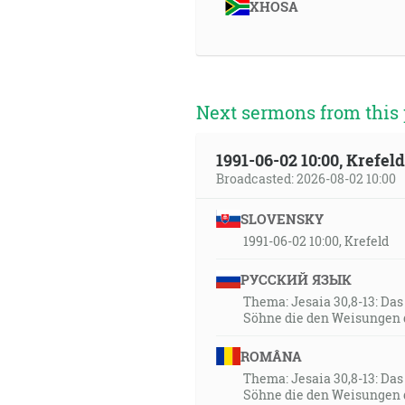
20:05
XHOSA
Umĺkni, každé telo, pred tváro
20:34
Potom mi ukázal Jozuu, najväč
Next sermons from this 
aby útočil na neho. Ale Hospo
vyvolil Jeruzalem! Či nie je 
odpovedal a riekol tým, ktorí 
1991-06-02 10:00, Krefe
aby prešla tvoja neprávosť s 
Broadcasted: 2026-08-02 10:00
hlavu! A tak položili čistý ovo
SLOVENSKY
22:43
1991-06-02 10:00, Krefeld
A počul som veľký hlas na neb
РУССКИЙ ЯЗЫК
nášho Boha a vláda vládou jeh
Thema: Jesaia 30,8-13: Da
dňom i nocou. [Zj 12:10]
Söhne die den Weisungen 
22:54
ROMÂNA
A on im povedal: Videl som pa
Thema: Jesaia 30,8-13: Da
Söhne die den Weisungen 