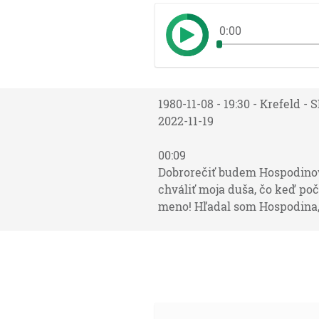
0:00
1980-11-08 - 19:30 - Krefeld -
2022-11-19
00:09
Dobrorečiť budem Hospodinov
chváliť moja duša, čo keď po
meno! Hľadal som Hospodina, a
01:26
A stalo sa, keď zapádalo slnc
15:12]
03:10