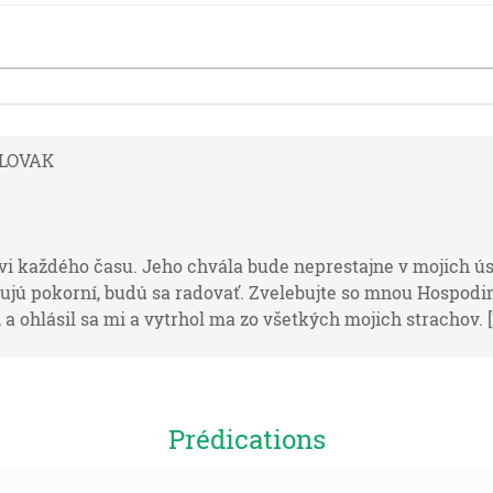
 SLOVAK
i každého času. Jeho chvála bude neprestajne v mojich ús
čujú pokorní, budú sa radovať. Zvelebujte so mnou Hospodi
 ohlásil sa mi a vytrhol ma zo všetkých mojich strachov. [Ž
e, že padol tuhý spánok na Abrama, a hľa, náramný strach 
Prédications