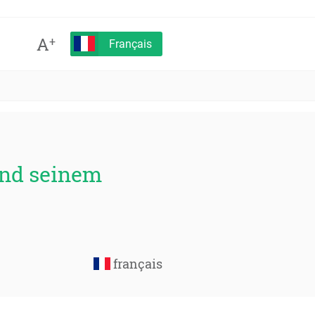
A
+
Français
und seinem
français