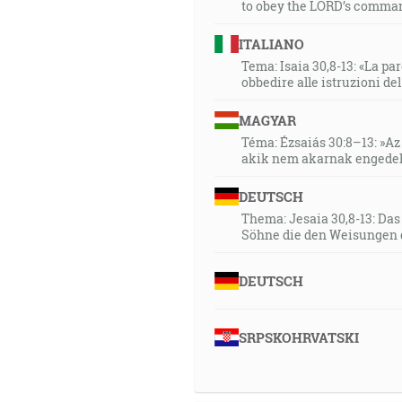
to obey the LORD’s comman
33:11
ITALIANO
A zase riekol Hospodin Satano
Tema: Isaia 30,8-13: «La paro
bezúhonného muža, priameho a
obbedire alle istruzioni de
riekol: A či sa Job darmo bojí
MAGYAR
rúk si požehnal, a jeho dobyt
Téma: Ézsaiás 30:8–13: »Az 
nebude zlorečiť do tvári! [Jb 1:
akik nem akarnak engedel
34:06
DEUTSCH
Ale ja viem, že môj vykupiteľ 
Thema: Jesaia 30,8-13: Da
Söhne die den Weisungen 
35:58
… ktorý tam, kde nebolo náde
DEUTSCH
[Rm 4:18]
SRPSKOHRVATSKI
37:31
Ten, kto víťazí, bude odiaty
pred jeho anjelmi. [Zj 3:5]