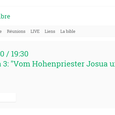
ibre
e
Réunions
LIVE
Liens
La bible
80 / 19:30
 3: "Vom Hohenpriester Josua 