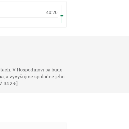
40:20
tach. V Hospodinovi sa bude
na, a vyvyšujme spoločne jeho
 34:2-5]
a veľká tma pripádala na neho. [1M