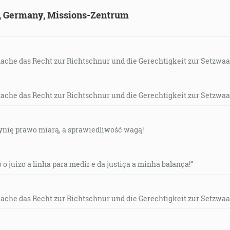
ld, Germany, Missions-Zentrum
more, smiešané s ohňom, a tých, ktorí zvíťazili nad šelmou a
, že stáli na sklenom mori a mali harfy Božie a spievali pi
Veľké a prepodivné sú tvoje skutky, Pane, všemohúci Bože, 
mache das Recht zur Richtschnur und die Gerechtigkeit zur Setzwaa
-3]
mache das Recht zur Richtschnur und die Gerechtigkeit zur Setzwaa
ých, ktorí sa ho boja, a vytrhuje ich. [Ž 34:8]
czynię prawo miarą, a sprawiedliwość wagą!
 na púšť od Ducha, aby bol pokúšaný od diabla. [Mt 4:1]
o o juizo a linha para medir e da justiça a minha balança!”
všetkom pripodobnený bratom, aby bol milosrdným a verný
2:17]
mache das Recht zur Richtschnur und die Gerechtigkeit zur Setzwaa
e, ktorý zomrel, a viacej, ktorý aj vstal z mŕtvych, ktorý aj j