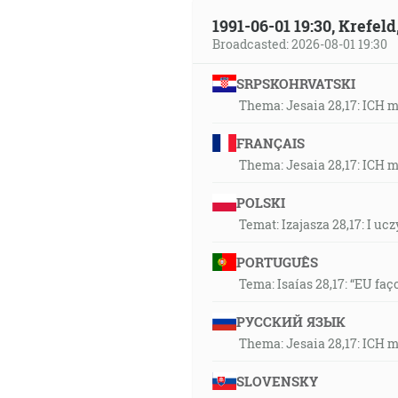
37:38
1991-06-01 19:30, Krefe
A videl som čosi jako sklené 
Broadcasted: 2026-08-01 19:30
znamením, nad číslom jej mena
SRPSKOHRVATSKI
pieseň Baránkovu a hovorili: 
Thema: Jesaia 28,17: ICH 
cesty, ó, Kráľu svätých! [Zj 15:2
FRANÇAIS
38:04
Thema: Jesaia 28,17: ICH 
Anjel Hospodinov táborí vôkol t
POLSKI
39:06
Temat: Izajasza 28,17: I u
Vtedy bol Ježiš zavedený hore
PORTUGUÊS
39:40
Tema: Isaías 28,17: “EU faç
… pre čo bol podlžný byť vo 
aby smieril hriechy ľudu. [Žd 
РУССКИЙ ЯЗЫК
Thema: Jesaia 28,17: ICH 
39:52
SLOVENSKY
Kde kto odsúdi? Kristus Ježiš j