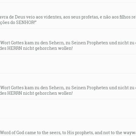
ých, ktorí sa ho boja, a vytrhuje ich. [Ž 34:8]
lavra de Deus veio aos videntes, aos seus profetas, e não aos filhos 
uções do SENHOR!”
ale spasiť tých, ktorí skrze neho prichádzajú k Bohu, vždy
s Wort Gottes kam zu den Sehern, zu Seinen Propheten und nicht zu
des HERRN nicht gehorchen wollen!
i, ktorý hovoril: Teraz sa stalo spasenie a moc a kráľovs
o Krista, lebo je svrhnutý žalobník našich bratov, ktorý ž
s Wort Gottes kam zu den Sehern, zu Seinen Propheten und nicht zu
des HERRN nicht gehorchen wollen!
ov v plameni ohňa z prostredku kra. A videl, že hľa, ker ho
ata za pätu a vo svojej mužnej sile kniežatsky zápasil s Bo
e Word of God came to the seers, to His prophets, and not to the way
okorne; v Bét-ele ho našiel, a tam hovoril s nami. [Oz 12:3-4]