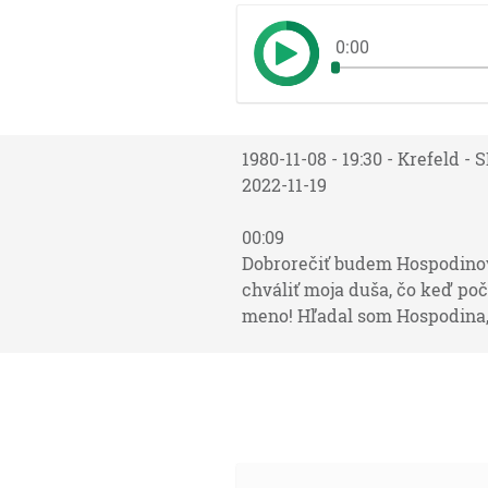
0:00
1980-11-08 - 19:30 - Krefeld -
2022-11-19
00:09
Dobrorečiť budem Hospodinov
chváliť moja duša, čo keď po
meno! Hľadal som Hospodina, a
01:26
A stalo sa, keď zapádalo slnc
15:12]
03:10