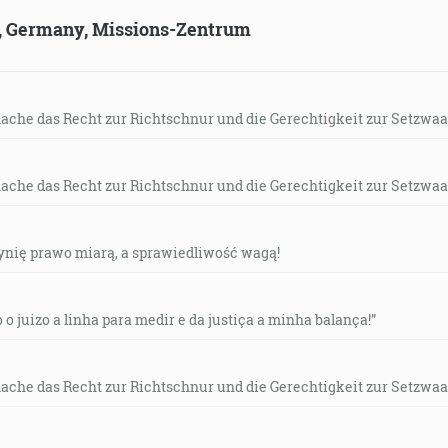
ld, Germany, Missions-Zentrum
more, smiešané s ohňom, a tých, ktorí zvíťazili nad šelmou a
, že stáli na sklenom mori a mali harfy Božie a spievali pi
Veľké a prepodivné sú tvoje skutky, Pane, všemohúci Bože, 
mache das Recht zur Richtschnur und die Gerechtigkeit zur Setzwaa
-3]
mache das Recht zur Richtschnur und die Gerechtigkeit zur Setzwaa
ých, ktorí sa ho boja, a vytrhuje ich. [Ž 34:8]
czynię prawo miarą, a sprawiedliwość wagą!
 na púšť od Ducha, aby bol pokúšaný od diabla. [Mt 4:1]
o o juizo a linha para medir e da justiça a minha balança!”
všetkom pripodobnený bratom, aby bol milosrdným a verný
2:17]
mache das Recht zur Richtschnur und die Gerechtigkeit zur Setzwaa
e, ktorý zomrel, a viacej, ktorý aj vstal z mŕtvych, ktorý aj j