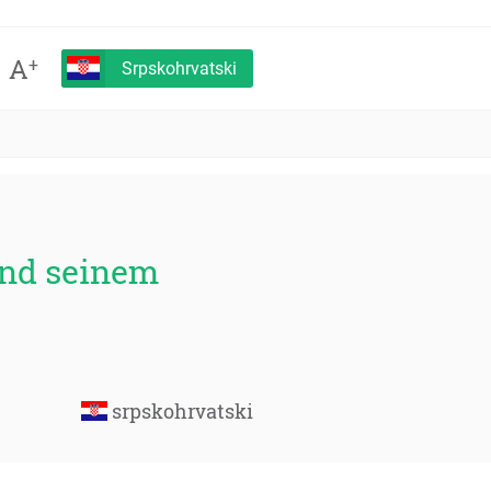
A
+
Srpskohrvatski
und seinem
srpskohrvatski