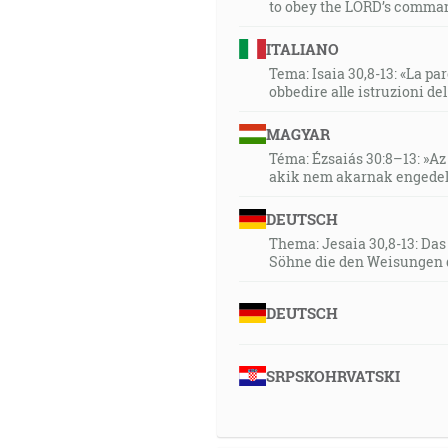
to obey the LORD’s comman
33:11
ITALIANO
A zase riekol Hospodin Satano
Tema: Isaia 30,8-13: «La paro
bezúhonného muža, priameho a
obbedire alle istruzioni de
riekol: A či sa Job darmo bojí
MAGYAR
rúk si požehnal, a jeho dobyt
Téma: Ézsaiás 30:8–13: »Az 
nebude zlorečiť do tvári! [Jb 1:
akik nem akarnak engedel
34:06
DEUTSCH
Ale ja viem, že môj vykupiteľ 
Thema: Jesaia 30,8-13: Da
Söhne die den Weisungen 
35:58
… ktorý tam, kde nebolo náde
DEUTSCH
[Rm 4:18]
SRPSKOHRVATSKI
37:31
Ten, kto víťazí, bude odiaty
pred jeho anjelmi. [Zj 3:5]