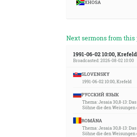
20:05
XHOSA
Umĺkni, každé telo, pred tváro
20:34
Potom mi ukázal Jozuu, najväč
Next sermons from this 
aby útočil na neho. Ale Hospo
vyvolil Jeruzalem! Či nie je 
odpovedal a riekol tým, ktorí 
1991-06-02 10:00, Krefe
aby prešla tvoja neprávosť s 
Broadcasted: 2026-08-02 10:00
hlavu! A tak položili čistý ovo
SLOVENSKY
22:43
1991-06-02 10:00, Krefeld
A počul som veľký hlas na neb
РУССКИЙ ЯЗЫК
nášho Boha a vláda vládou jeh
Thema: Jesaia 30,8-13: Da
dňom i nocou. [Zj 12:10]
Söhne die den Weisungen 
22:54
ROMÂNA
A on im povedal: Videl som pa
Thema: Jesaia 30,8-13: Da
Söhne die den Weisungen 