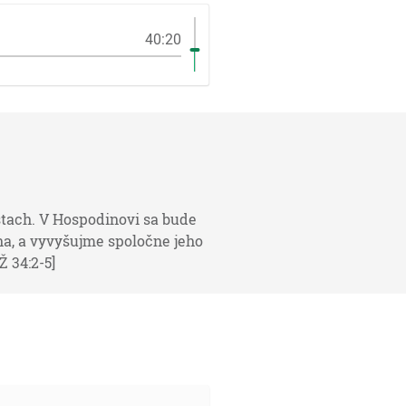
40:20
tach. V Hospodinovi sa bude
na, a vyvyšujme spoločne jeho
 34:2-5]
a veľká tma pripádala na neho. [1M