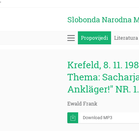
'
Slobonda Narodna M
Propovijedi
Literatura
Krefeld, 8. 11. 19
Thema: Sacharja
Ankläger!" NR. 1.
Ewald Frank
Download MP3