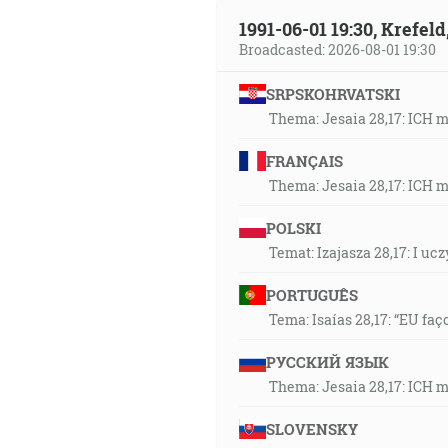
37:38
1991-06-01 19:30, Krefe
A videl som čosi jako sklené 
Broadcasted: 2026-08-01 19:30
znamením, nad číslom jej mena
SRPSKOHRVATSKI
pieseň Baránkovu a hovorili: 
Thema: Jesaia 28,17: ICH 
cesty, ó, Kráľu svätých! [Zj 15:2
FRANÇAIS
38:04
Thema: Jesaia 28,17: ICH 
Anjel Hospodinov táborí vôkol t
POLSKI
39:06
Temat: Izajasza 28,17: I u
Vtedy bol Ježiš zavedený hore
PORTUGUÊS
39:40
Tema: Isaías 28,17: “EU faç
… pre čo bol podlžný byť vo 
aby smieril hriechy ľudu. [Žd 
РУССКИЙ ЯЗЫК
Thema: Jesaia 28,17: ICH 
39:52
SLOVENSKY
Kde kto odsúdi? Kristus Ježiš j