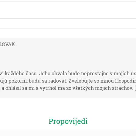
 SLOVAK
i každého času. Jeho chvála bude neprestajne v mojich ús
čujú pokorní, budú sa radovať. Zvelebujte so mnou Hospodi
 ohlásil sa mi a vytrhol ma zo všetkých mojich strachov. [Ž
e, že padol tuhý spánok na Abrama, a hľa, náramný strach 
Propovijedi