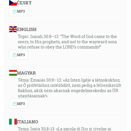
ČESKY
MP3
ENGLISH
Topic: Isaiah 30:8–13: “The Word of God came to the
seers, to His prophets, and not to the wayward sons
who refuse to obey the LORD’s commands!”
MP3
MAGYAR
Téma: Ézsaiás 30:8–13: »Az Isten Igéje a látnokokhoz,
az Ő prófétáihoz intéződött, nem pedig a félresikerült
fiakhoz, akik nem akarnak engedelmeskedni az ÚR
utasításainak!«
MP3
ITALIANO
Tema: Isaia 30,8-13: «La parola di Dio si rivolse ai