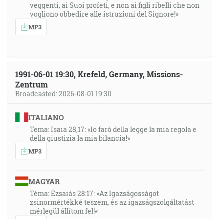
veggenti, ai Suoi profeti, e non ai figli ribelli che non
vogliono obbedire alle istruzioni del Signore!»
MP3
1991-06-01 19:30, Krefeld, Germany, Missions-
Zentrum
Broadcasted: 2026-08-01 19:30
ITALIANO
Tema: Isaia 28,17: «Io farò della legge la mia regola e
della giustizia la mia bilancia!»
MP3
MAGYAR
Téma: Ézsaiás 28:17: »Az Igazságosságot
zsinormértékké teszem, és az igazságszolgáltatást
mérlegül állítom fel!«