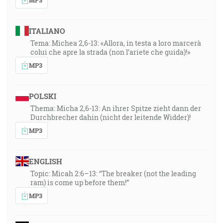
ITALIANO
Tema: Michea 2,6-13: «Allora, in testa a loro marcerà
colui che apre la strada (non l’ariete che guida)!»
MP3
POLSKI
Thema: Micha 2,6-13: An ihrer Spitze zieht dann der
Durchbrecher dahin (nicht der leitende Widder)!
MP3
ENGLISH
Topic: Micah 2:6–13: “The breaker (not the leading
ram) is come up before them!”
MP3