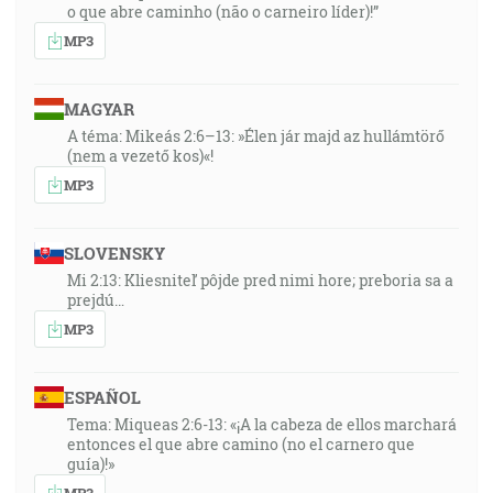
o que abre caminho (não o carneiro líder)!”
MP3
MAGYAR
A téma: Mikeás 2:6–13: »Élen jár majd az hullámtörő
(nem a vezető kos)«!
MP3
SLOVENSKY
Mi 2:13: Kliesniteľ pôjde pred nimi hore; preboria sa a
prejdú…
MP3
ESPAÑOL
Tema: Miqueas 2:6-13: «¡A la cabeza de ellos marchará
entonces el que abre camino (no el carnero que
guía)!»
MP3