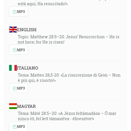
está aquí, Ha resucitado!»
MP3
ENGLISH
Topic: Matthew 28:5–20: Jesus’ Resurrection – He is
not here; for He is risen!
MP3
ITALIANO
Tema: Matteo 28,5-20: «La risurrezione di Gesù – Non
è più qui, è risorto!»
MP3
MAGYAR
Téma: Máté 28:5–20: »A Jézus feltámadása – Ő már
nincs itt, fel lett támasztva - ébresztve!«
MP3