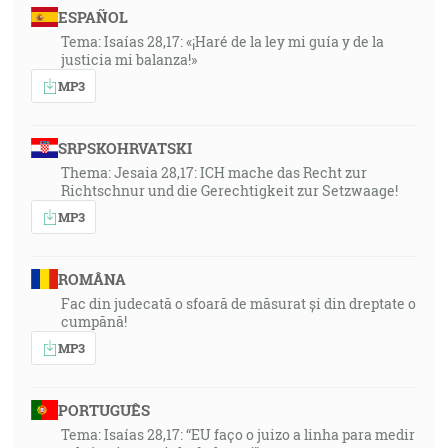
ESPAÑOL
Tema: Isaías 28,17: «¡Haré de la ley mi guía y de la
justicia mi balanza!»
MP3
SRPSKOHRVATSKI
Thema: Jesaia 28,17: ICH mache das Recht zur
Richtschnur und die Gerechtigkeit zur Setzwaage!
MP3
ROMÂNA
Fac din judecată o sfoară de măsurat și din dreptate o
cumpănă!
MP3
PORTUGUÊS
Tema: Isaías 28,17: “EU faço o juizo a linha para medir