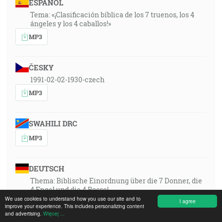
ESPAÑOL
Tema: «¡Clasificación bíblica de los 7 truenos, los 4
ángeles y los 4 caballos!»
MP3
ČESKY
1991-02-02-1930-czech
MP3
SWAHILI DRC
MP3
DEUTSCH
Thema: Biblische Einordnung über die 7 Donner, die
4 Engel und die 4 Rosse!
We use cookies to understand how you use our site and to
I agree
MP3
improve your experience. This includes personalizing content
and advertising.
Więcej ...