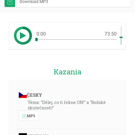
Download MP3
0:00
73:50
Kazania
ČESKY
Téma: "Dělej, co ti řekne ON!" a "Božské
skutečnosti!"
MP3