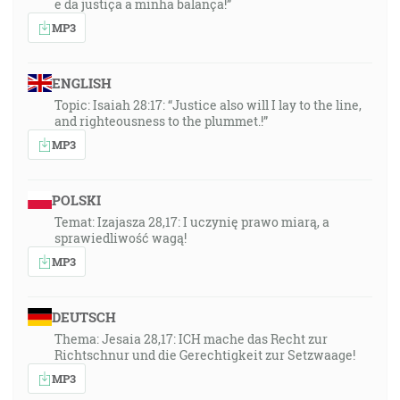
e da justiça a minha balança!”
MP3
ENGLISH
Topic: Isaiah 28:17: “Justice also will I lay to the line,
and righteousness to the plummet.!”
MP3
POLSKI
Temat: Izajasza 28,17: I uczynię prawo miarą, a
sprawiedliwość wagą!
MP3
DEUTSCH
Thema: Jesaia 28,17: ICH mache das Recht zur
Richtschnur und die Gerechtigkeit zur Setzwaage!
MP3