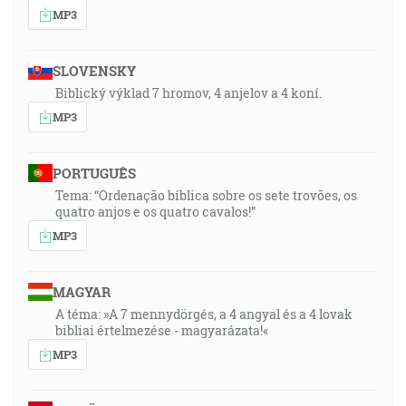
MP3
SLOVENSKY
Biblický výklad 7 hromov, 4 anjelov a 4 koní.
MP3
PORTUGUÊS
Tema: “Ordenação bíblica sobre os sete trovões, os
quatro anjos e os quatro cavalos!”
MP3
MAGYAR
A téma: »A 7 mennydörgés, a 4 angyal és a 4 lovak
bibliai értelmezése - magyarázata!«
MP3