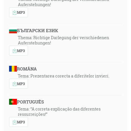
Auferstehungen!
MP3
БЪЛГАРСКИ ЕЗИК
Thema: Richtige Darlegung der verschiedenen
Auferstehungen!
MP3
ROMÂNA
Tema: Prezentarea corecta a diferitelor invieri.
MP3
PORTUGUÊS
Tema: “A correta explicação das diferentes
ressurreições!”
MP3