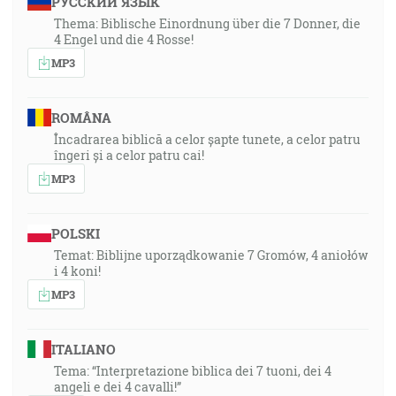
РУССКИЙ ЯЗЫК
Thema: Biblische Einordnung über die 7 Donner, die
4 Engel und die 4 Rosse!
MP3
ROMÂNA
Încadrarea biblică a celor șapte tunete, a celor patru
îngeri și a celor patru cai!
MP3
POLSKI
Temat: Biblijne uporządkowanie 7 Gromów, 4 aniołów
i 4 koni!
MP3
ITALIANO
Tema: “Interpretazione biblica dei 7 tuoni, dei 4
angeli e dei 4 cavalli!”