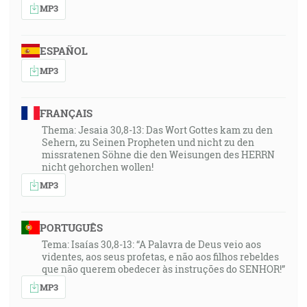
MP3
ESPAÑOL
MP3
FRANÇAIS
Thema: Jesaia 30,8-13: Das Wort Gottes kam zu den
Sehern, zu Seinen Propheten und nicht zu den
missratenen Söhne die den Weisungen des HERRN
nicht gehorchen wollen!
MP3
PORTUGUÊS
Tema: Isaías 30,8-13: “A Palavra de Deus veio aos
videntes, aos seus profetas, e não aos filhos rebeldes
que não querem obedecer às instruções do SENHOR!”
MP3