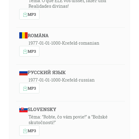
Tema: O que ELE vos disser, fazei! und
Realidades divinas!
MP3
ROMÂNA
1977-01-01-1000-Krefeld-romanian
MP3
РУССКИЙ ЯЗЫК
1977-01-01-1000-Krefeld-russian
MP3
SLOVENSKY
Téma: "Robte, čo vám povie!" a "Božské
skutočnosti!"
MP3