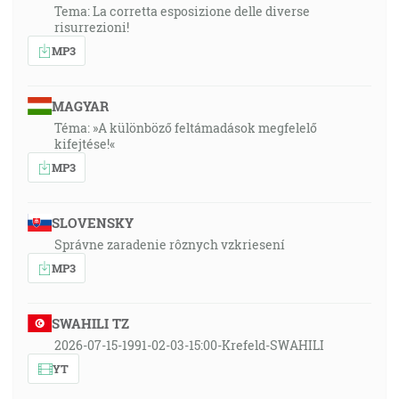
Tema: La corretta esposizione delle diverse
risurrezioni!
MP3
MAGYAR
Téma: »A különböző feltámadások megfelelő
kifejtése!«
MP3
SLOVENSKY
Správne zaradenie rôznych vzkriesení
MP3
SWAHILI TZ
2026-07-15-1991-02-03-15:00-Krefeld-SWAHILI
YT