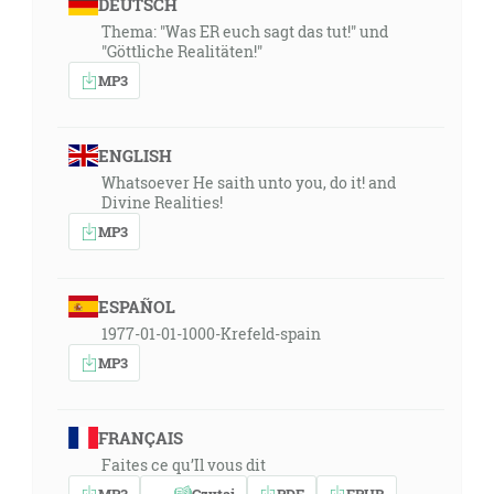
DEUTSCH
Thema: "Was ER euch sagt das tut!" und
"Göttliche Realitäten!"
MP3
ENGLISH
Whatsoever He saith unto you, do it! and
Divine Realities!
MP3
ESPAÑOL
1977-01-01-1000-Krefeld-spain
MP3
FRANÇAIS
Faites ce qu’Il vous dit
MP3
Czytaj
PDF
EPUB