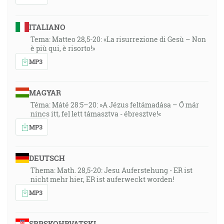
ITALIANO
Tema: Matteo 28,5-20: «La risurrezione di Gesù – Non
è più qui, è risorto!»
MP3
MAGYAR
Téma: Máté 28:5–20: »A Jézus feltámadása – Ő már
nincs itt, fel lett támasztva - ébresztve!«
MP3
DEUTSCH
Thema: Math. 28,5-20: Jesu Auferstehung - ER ist
nicht mehr hier, ER ist auferweckt worden!
MP3
SRPSKOHRVATSKI