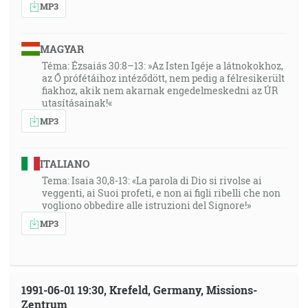
MP3
MAGYAR
Téma: Ézsaiás 30:8–13: »Az Isten Igéje a látnokokhoz,
az Ő prófétáihoz intéződött, nem pedig a félresikerült
fiakhoz, akik nem akarnak engedelmeskedni az ÚR
utasításainak!«
MP3
ITALIANO
Tema: Isaia 30,8-13: «La parola di Dio si rivolse ai
veggenti, ai Suoi profeti, e non ai figli ribelli che non
vogliono obbedire alle istruzioni del Signore!»
MP3
1991-06-01 19:30, Krefeld, Germany, Missions-
Zentrum