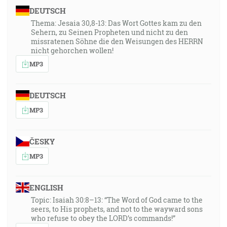
DEUTSCH
Thema: Jesaia 30,8-13: Das Wort Gottes kam zu den
Sehern, zu Seinen Propheten und nicht zu den
missratenen Söhne die den Weisungen des HERRN
nicht gehorchen wollen!
MP3
DEUTSCH
MP3
ČESKY
MP3
ENGLISH
Topic: Isaiah 30:8–13: “The Word of God came to the
seers, to His prophets, and not to the wayward sons
who refuse to obey the LORD’s commands!”