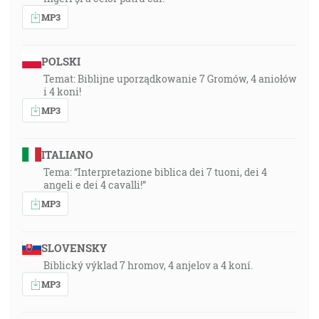
MP3
POLSKI
Temat: Biblijne uporządkowanie 7 Gromów, 4 aniołów
i 4 koni!
MP3
ITALIANO
Tema: “Interpretazione biblica dei 7 tuoni, dei 4
angeli e dei 4 cavalli!”
MP3
SLOVENSKY
Biblický výklad 7 hromov, 4 anjelov a 4 koní.
MP3