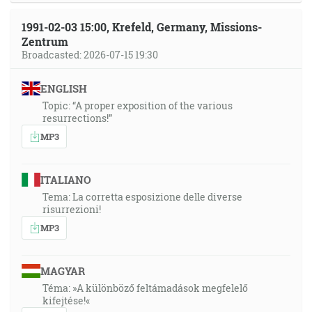
1991-02-03 15:00, Krefeld, Germany, Missions-
Zentrum
Broadcasted: 2026-07-15 19:30
ENGLISH
Topic: “A proper exposition of the various
resurrections!”
MP3
ITALIANO
Tema: La corretta esposizione delle diverse
risurrezioni!
MP3
MAGYAR
Téma: »A különböző feltámadások megfelelő
kifejtése!«