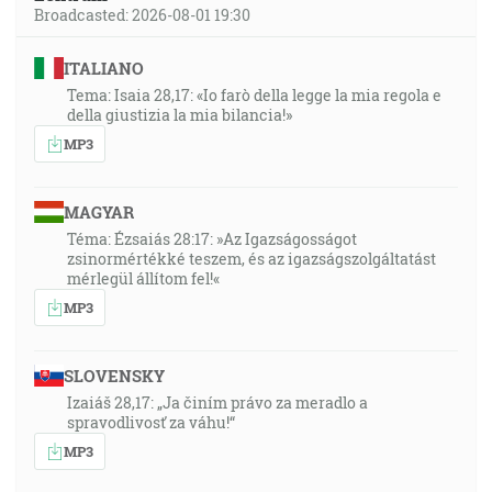
Broadcasted: 2026-08-01 19:30
ITALIANO
Tema: Isaia 28,17: «Io farò della legge la mia regola e
della giustizia la mia bilancia!»
MP3
MAGYAR
Téma: Ézsaiás 28:17: »Az Igazságosságot
zsinormértékké teszem, és az igazságszolgáltatást
mérlegül állítom fel!«
MP3
SLOVENSKY
Izaiáš 28,17: „Ja činím právo za meradlo a
spravodlivosť za váhu!“
MP3