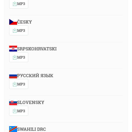
MP3
ČESKY
MP3
SRPSKOHRVATSKI
MP3
РУССКИЙ ЯЗЫК
MP3
SLOVENSKY
MP3
SWAHILI DRC