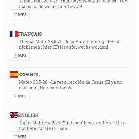
Temat: Mat. 28,5-20: Zmartwychwstanie Jezusa - Nie
ma go tu, bo wstał z martwych!
MP3
FRANÇAIS
Thema: Math. 28,5-20: Jesu Auferstehung - ER ist
nicht mehr hier, ER ist auferweckt worden!
MP3
ESPAÑOL
Mateo 28,5-20: «La resurrección de Jesús: ¡Él ya no
está aquí, Ha resucitado!»
MP3
ENGLISH
Topic: Matthew 28:5–20: Jesus’ Resurrection – He is
not here; for He is risen!
MP3