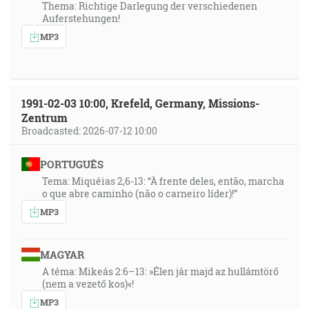
Thema: Richtige Darlegung der verschiedenen
Auferstehungen!
MP3
1991-02-03 10:00, Krefeld, Germany, Missions-
Zentrum
Broadcasted: 2026-07-12 10:00
PORTUGUÊS
Tema: Miquéias 2,6-13: “À frente deles, então, marcha
o que abre caminho (não o carneiro líder)!”
MP3
MAGYAR
A téma: Mikeás 2:6–13: »Élen jár majd az hullámtörő
(nem a vezető kos)«!
MP3