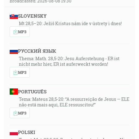
Broadcasted: 2026-08-08 19:30
SLOVENSKY
Mt 28,5–20: Ježiš Kristus nám ide v ústrety i dnes!
MP3
РУССКИЙ ЯЗЫК
Thema: Math. 28,5-20: Jesu Auferstehung - ER ist
nicht mehr hier, ER ist auferweckt worden!
MP3
PORTUGUÊS
Tema: Mateus 28,5-20: “A ressurreição de Jesus — ELE
não está mais aqui, ELE ressuscitou!”
MP3
POLSKI