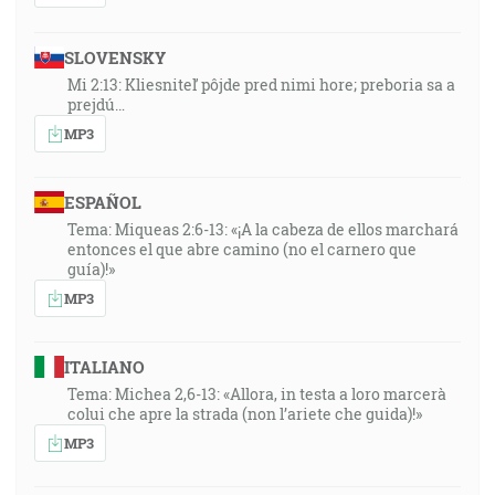
SLOVENSKY
Mi 2:13: Kliesniteľ pôjde pred nimi hore; preboria sa a
prejdú…
MP3
ESPAÑOL
Tema: Miqueas 2:6-13: «¡A la cabeza de ellos marchará
entonces el que abre camino (no el carnero que
guía)!»
MP3
ITALIANO
Tema: Michea 2,6-13: «Allora, in testa a loro marcerà
colui che apre la strada (non l’ariete che guida)!»
MP3