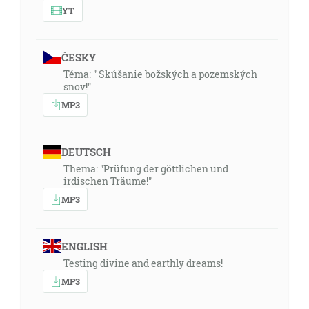
YT
ČESKY
Téma: " Skúšanie božských a pozemských
snov!"
MP3
DEUTSCH
Thema: "Prüfung der göttlichen und
irdischen Träume!"
MP3
ENGLISH
Testing divine and earthly dreams!
MP3