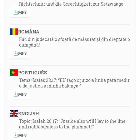
Richtschnur und die Gerechtigkeit zur Setzwaage!
MP3
ROMÂNA
Fac din judecată o sfoară de măsurat și din dreptate o
cumpănă!
MP3
PORTUGUÊS
Tema: Isaías 28,17: “EU faço o juizo a linha para medir
e da justiça a minha balança!”
MP3
ENGLISH
Topic: Isaiah 28:17: “Justice also will I lay to the line,
and righteousness to the plummet.!”
MP3