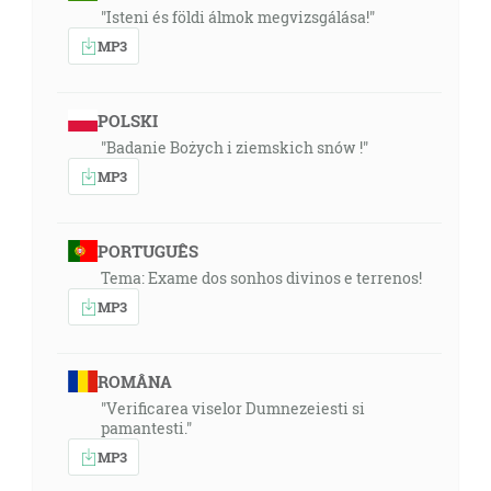
"Isteni és földi álmok megvizsgálása!"
MP3
POLSKI
"Badanie Bożych i ziemskich snów !"
MP3
PORTUGUÊS
Tema: Exame dos sonhos divinos e terrenos!
MP3
ROMÂNA
"Verificarea viselor Dumnezeiesti si
pamantesti."
MP3