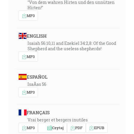
"Von dem wahren Hirten und den unnützen
Hirten!"
MP3
ENGLISH
Isaiah 56:10,11 and Ezekiel 34:2,8: Of the Good
Shepherd and the useless shepherds!
MP3
ESPAÑOL
IsaÃ­as 56
MP3
FRANÇAIS
Vrai berger et bergers inutiles
MP3
Czytaj
PDF
EPUB