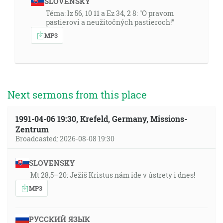
SLOVENSKY
Téma: Iz 56, 10 11 a Ez 34, 2 8: "O pravom
pastierovi a neužitočných pastieroch!"
MP3
Next sermons from this place
1991-04-06 19:30, Krefeld, Germany, Missions-
Zentrum
Broadcasted: 2026-08-08 19:30
SLOVENSKY
Mt 28,5–20: Ježiš Kristus nám ide v ústrety i dnes!
MP3
РУССКИЙ ЯЗЫК