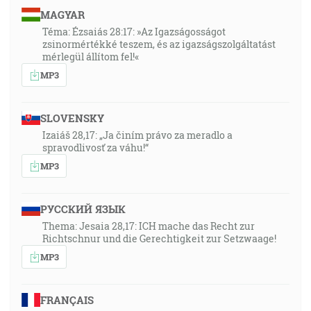
MAGYAR
Téma: Ézsaiás 28:17: »Az Igazságosságot
zsinormértékké teszem, és az igazságszolgáltatást
mérlegül állítom fel!«
MP3
SLOVENSKY
Izaiáš 28,17: „Ja činím právo za meradlo a
spravodlivosť za váhu!“
MP3
РУССКИЙ ЯЗЫК
Thema: Jesaia 28,17: ICH mache das Recht zur
Richtschnur und die Gerechtigkeit zur Setzwaage!
MP3
FRANÇAIS