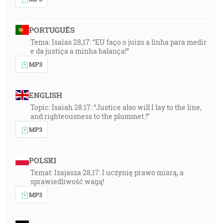
PORTUGUÊS
Tema: Isaías 28,17: “EU faço o juizo a linha para medir
e da justiça a minha balança!”
MP3
ENGLISH
Topic: Isaiah 28:17: “Justice also will I lay to the line,
and righteousness to the plummet.!”
MP3
POLSKI
Temat: Izajasza 28,17: I uczynię prawo miarą, a
sprawiedliwość wagą!
MP3