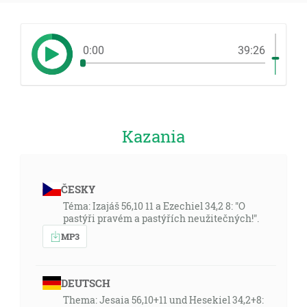
0:00
39:26
Kazania
ČESKY
Téma: Izajáš 56,10 11 a Ezechiel 34,2 8: "O
pastýři pravém a pastýřích neužitečných!".
MP3
DEUTSCH
Thema: Jesaia 56,10+11 und Hesekiel 34,2+8: