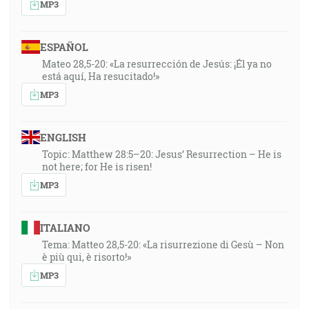
MP3
ESPAÑOL
Mateo 28,5-20: «La resurrección de Jesús: ¡Él ya no
está aquí, Ha resucitado!»
MP3
ENGLISH
Topic: Matthew 28:5–20: Jesus’ Resurrection – He is
not here; for He is risen!
MP3
ITALIANO
Tema: Matteo 28,5-20: «La risurrezione di Gesù – Non
è più qui, è risorto!»
MP3