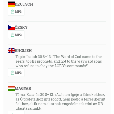
DEUTSCH
MP3
ČESKY
MP3
ENGLISH
Topic: Isaiah 30:8–13: “The Word of God came to the
seers, to His prophets, and not to the wayward sons
who refuse to obey the LORD’s commands!”
MP3
MAGYAR
Téma: Ézsaiás 30:8–13: »Az Isten Igéje a látnokokhoz,
az Ő prófétáihoz intéződött, nem pedig a félresikerült
fiakhoz, akik nem akarnak engedelmeskedni az ÚR
utasításainak!«