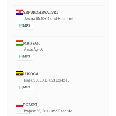
SRPSKOHRVATSKI
Jesaia 56,10+11 und Hesekiel
MP3
MAGYAR
ÃzsaiÃ¡s 56
MP3
LUSOGA
Isaiah 56:10,11 and Ezekiel
MP3
POLSKI
Izajasz 56,10+11 und Esechie