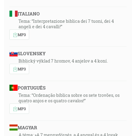
ITALIANO
Tema: “Interpretazione biblica dei 7 tuoni, dei 4
angeli e dei 4 cavalli!”
MP3
SLOVENSKY
Biblický výklad 7 hromov, 4 anjelov a 4 koní.
MP3
PORTUGUÊS
Tema: “Ordenação bíblica sobre os sete trovões, os
quatro anjos e os quatro cavalos!”
MP3
MAGYAR
A téma: »A 7 mennydörgés, a 4 angyal és a 4 lovak