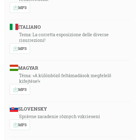
MP3
ITALIANO
Tema: La corretta esposizione delle diverse
risurrezioni!
MP3
MAGYAR
Téma: »A különböző feltámadások megfelelő
kifejtése!«
MP3
SLOVENSKY
Správne zaradenie rôznych vzkriesení
MP3