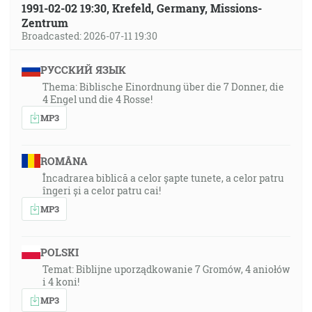
1991-02-02 19:30, Krefeld, Germany, Missions-
Zentrum
Broadcasted: 2026-07-11 19:30
РУССКИЙ ЯЗЫК
Thema: Biblische Einordnung über die 7 Donner, die
4 Engel und die 4 Rosse!
MP3
ROMÂNA
Încadrarea biblică a celor șapte tunete, a celor patru
îngeri și a celor patru cai!
MP3
POLSKI
Temat: Biblijne uporządkowanie 7 Gromów, 4 aniołów
i 4 koni!
MP3