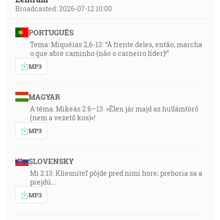
Broadcasted: 2026-07-12 10:00
PORTUGUÊS
Tema: Miquéias 2,6-13: “À frente deles, então, marcha
o que abre caminho (não o carneiro líder)!”
MP3
MAGYAR
A téma: Mikeás 2:6–13: »Élen jár majd az hullámtörő
(nem a vezető kos)«!
MP3
SLOVENSKY
Mi 2:13: Kliesniteľ pôjde pred nimi hore; preboria sa a
prejdú…
MP3