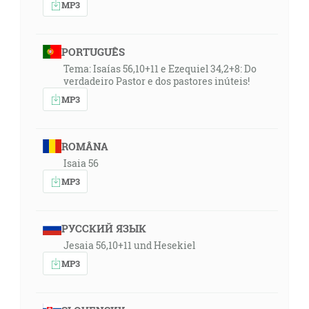
MP3
PORTUGUÊS
Tema: Isaías 56,10+11 e Ezequiel 34,2+8: Do
verdadeiro Pastor e dos pastores inúteis!
MP3
ROMÂNA
Isaia 56
MP3
РУССКИЙ ЯЗЫК
Jesaia 56,10+11 und Hesekiel
MP3