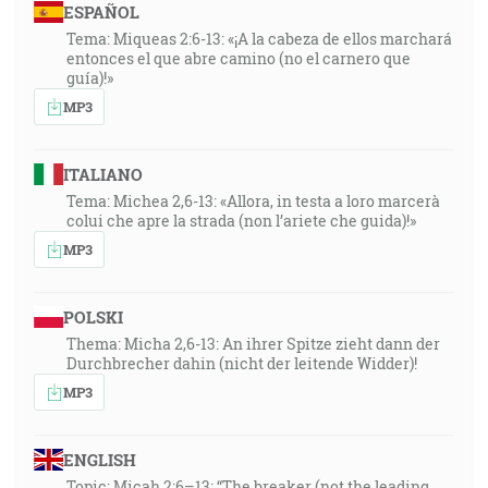
ESPAÑOL
Tema: Miqueas 2:6-13: «¡A la cabeza de ellos marchará
entonces el que abre camino (no el carnero que
guía)!»
MP3
ITALIANO
Tema: Michea 2,6-13: «Allora, in testa a loro marcerà
colui che apre la strada (non l’ariete che guida)!»
MP3
POLSKI
Thema: Micha 2,6-13: An ihrer Spitze zieht dann der
Durchbrecher dahin (nicht der leitende Widder)!
MP3
ENGLISH
Topic: Micah 2:6–13: “The breaker (not the leading