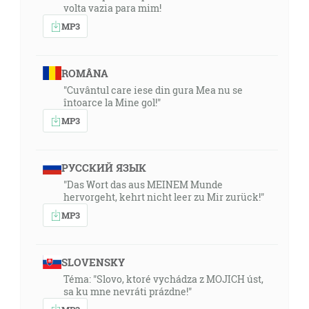
volta vazia para mim!
MP3
ROMÂNA
"Cuvântul care iese din gura Mea nu se
întoarce la Mine gol!"
MP3
РУССКИЙ ЯЗЫК
"Das Wort das aus MEINEM Munde
hervorgeht, kehrt nicht leer zu Mir zurück!"
MP3
SLOVENSKY
Téma: "Slovo, ktoré vychádza z MOJICH úst,
sa ku mne nevráti prázdne!"