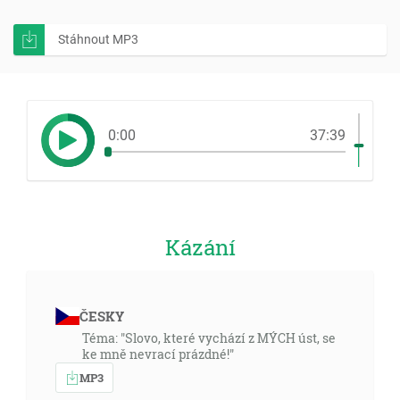
Stáhnout MP3
0:00
37:39
Kázání
ČESKY
Téma: "Slovo, které vychází z MÝCH úst, se
ke mně nevrací prázdné!"
MP3