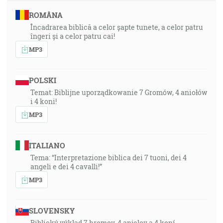
ROMÂNA
Încadrarea biblică a celor șapte tunete, a celor patru
îngeri și a celor patru cai!
MP3
POLSKI
Temat: Biblijne uporządkowanie 7 Gromów, 4 aniołów
i 4 koni!
MP3
ITALIANO
Tema: “Interpretazione biblica dei 7 tuoni, dei 4
angeli e dei 4 cavalli!”
MP3
SLOVENSKY
Biblický výklad 7 hromov, 4 anjelov a 4 koní.