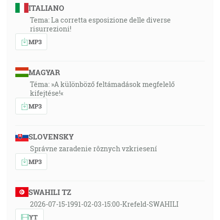
ITALIANO
Tema: La corretta esposizione delle diverse
risurrezioni!
MP3
MAGYAR
Téma: »A különböző feltámadások megfelelő
kifejtése!«
MP3
SLOVENSKY
Správne zaradenie rôznych vzkriesení
MP3
SWAHILI TZ
2026-07-15-1991-02-03-15:00-Krefeld-SWAHILI
YT