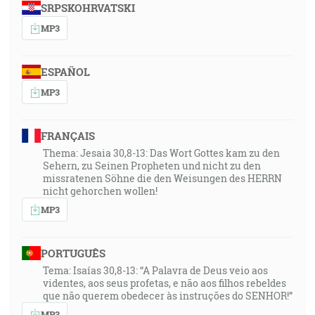
SRPSKOHRVATSKI
MP3
ESPAÑOL
MP3
FRANÇAIS
Thema: Jesaia 30,8-13: Das Wort Gottes kam zu den
Sehern, zu Seinen Propheten und nicht zu den
missratenen Söhne die den Weisungen des HERRN
nicht gehorchen wollen!
MP3
PORTUGUÊS
Tema: Isaías 30,8-13: “A Palavra de Deus veio aos
videntes, aos seus profetas, e não aos filhos rebeldes
que não querem obedecer às instruções do SENHOR!”
MP3