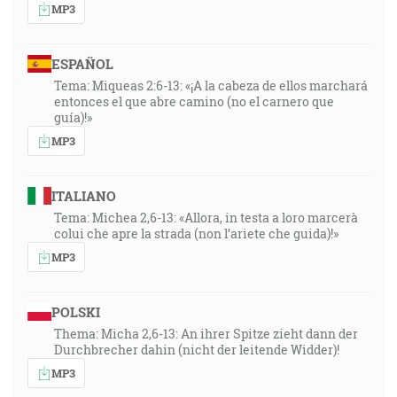
MP3
ESPAÑOL
Tema: Miqueas 2:6-13: «¡A la cabeza de ellos marchará
entonces el que abre camino (no el carnero que
guía)!»
MP3
ITALIANO
Tema: Michea 2,6-13: «Allora, in testa a loro marcerà
colui che apre la strada (non l’ariete che guida)!»
MP3
POLSKI
Thema: Micha 2,6-13: An ihrer Spitze zieht dann der
Durchbrecher dahin (nicht der leitende Widder)!
MP3