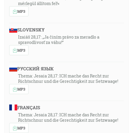
mérlegül állítom fel!«
MP3
SLOVENSKY
Izaiáš 28,17: „Ja činím právo za meradlo a
spravodlivosť za váhu!“
MP3
РУССКИЙ ЯЗЫК
Thema: Jesaia 28,17: ICH mache das Recht zur
Richtschnur und die Gerechtigkeit zur Setzwaage!
MP3
FRANÇAIS
Thema: Jesaia 28,17: ICH mache das Recht zur
Richtschnur und die Gerechtigkeit zur Setzwaage!
MP3