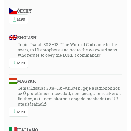
ČESKY
MP3
ENGLISH
Topic: Isaiah 30:8–13: “The Word of God came to the
seers, to His prophets, and not to the wayward sons
who refuse to obey the LORD’s commands!”
MP3
MAGYAR
Téma: Ézsaiás 30:8–13: »Az Isten Igéje a látnokokhoz,
az Ő prófétáihoz intéződött, nem pedig a félresikerült
fiakhoz, akik nem akarnak engedelmeskedni az ÚR
utasításainak!«
MP3
ITALIANO