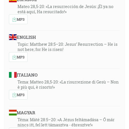
Mateo 28,5-20: «La resurrección de Jesús: ¡Él ya no
está aquí, Ha resucitado!»
MP3
ENGLISH
Topic: Matthew 28:5–20: Jesus’ Resurrection – He is
not here; for He is risen!
MP3
ITALIANO
Tema: Matteo 28,5-20: «La risurrezione di Gesù – Non
è più qui, è risorto!»
MP3
MAGYAR
Téma: Máté 28:5–20: »A Jézus feltámadása – Ő már
nincs itt, fel lett támasztva - ébresztve!«