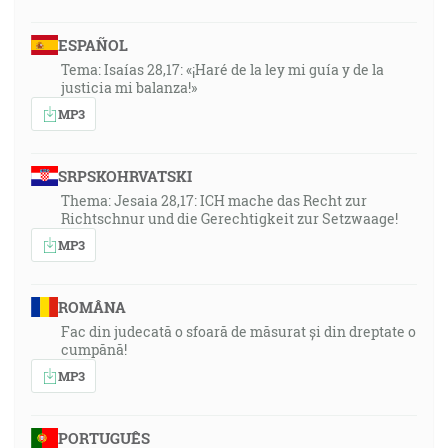
ESPAÑOL
Tema: Isaías 28,17: «¡Haré de la ley mi guía y de la
justicia mi balanza!»
MP3
SRPSKOHRVATSKI
Thema: Jesaia 28,17: ICH mache das Recht zur
Richtschnur und die Gerechtigkeit zur Setzwaage!
MP3
ROMÂNA
Fac din judecată o sfoară de măsurat și din dreptate o
cumpănă!
MP3
PORTUGUÊS