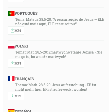
PORTUGUÊS
Tema: Mateus 28,5-20: “A ressurreição de Jesus — ELE
não está mais aqui, ELE ressuscitou!”
MP3
POLSKI
Temat: Mat. 28,5-20: Zmartwychwstanie Jezusa - Nie
ma go tu, bo wstał z martwych!
MP3
FRANÇAIS
Thema: Math. 28,5-20: Jesu Auferstehung - ER ist
nicht mehr hier, ER ist auferweckt worden!
MP3
ESPAÑOL