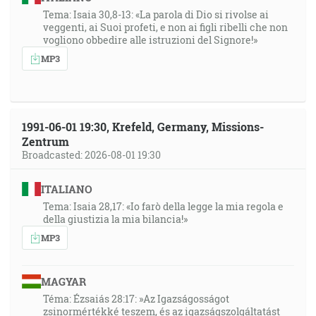
Tema: Isaia 30,8-13: «La parola di Dio si rivolse ai
veggenti, ai Suoi profeti, e non ai figli ribelli che non
vogliono obbedire alle istruzioni del Signore!»
MP3
1991-06-01 19:30, Krefeld, Germany, Missions-
Zentrum
Broadcasted: 2026-08-01 19:30
ITALIANO
Tema: Isaia 28,17: «Io farò della legge la mia regola e
della giustizia la mia bilancia!»
MP3
MAGYAR
Téma: Ézsaiás 28:17: »Az Igazságosságot
zsinormértékké teszem, és az igazságszolgáltatást