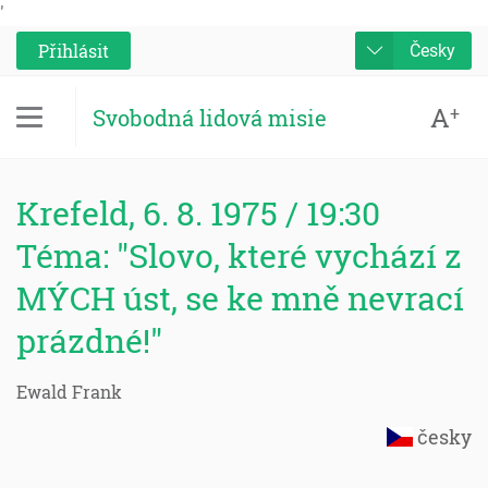
'
Přihlásit
Česky
A
+
Svobodná lidová misie
Krefeld, 6. 8. 1975 / 19:30
Téma: "Slovo, které vychází z
MÝCH úst, se ke mně nevrací
prázdné!"
Ewald Frank
česky