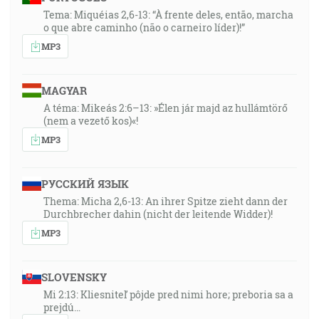
Tema: Miquéias 2,6-13: “À frente deles, então, marcha
o que abre caminho (não o carneiro líder)!”
MP3
MAGYAR
A téma: Mikeás 2:6–13: »Élen jár majd az hullámtörő
(nem a vezető kos)«!
MP3
РУССКИЙ ЯЗЫК
Thema: Micha 2,6-13: An ihrer Spitze zieht dann der
Durchbrecher dahin (nicht der leitende Widder)!
MP3
SLOVENSKY
Mi 2:13: Kliesniteľ pôjde pred nimi hore; preboria sa a
prejdú…