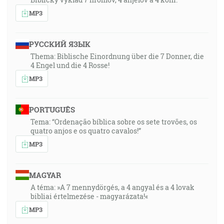
MP3
РУССКИЙ ЯЗЫК
Thema: Biblische Einordnung über die 7 Donner, die
4 Engel und die 4 Rosse!
MP3
PORTUGUÊS
Tema: “Ordenação bíblica sobre os sete trovões, os
quatro anjos e os quatro cavalos!”
MP3
MAGYAR
A téma: »A 7 mennydörgés, a 4 angyal és a 4 lovak
bibliai értelmezése - magyarázata!«
MP3