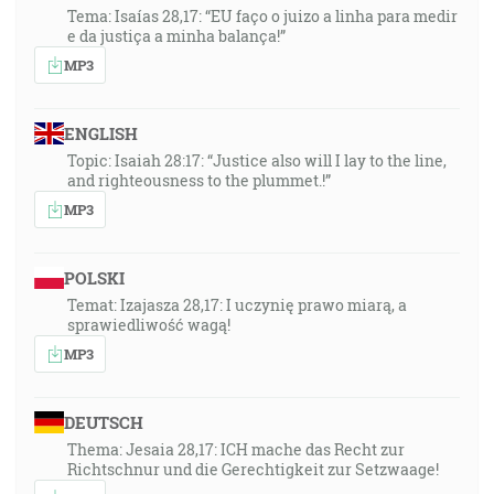
Tema: Isaías 28,17: “EU faço o juizo a linha para medir
e da justiça a minha balança!”
MP3
ENGLISH
Topic: Isaiah 28:17: “Justice also will I lay to the line,
and righteousness to the plummet.!”
MP3
POLSKI
Temat: Izajasza 28,17: I uczynię prawo miarą, a
sprawiedliwość wagą!
MP3
DEUTSCH
Thema: Jesaia 28,17: ICH mache das Recht zur
Richtschnur und die Gerechtigkeit zur Setzwaage!