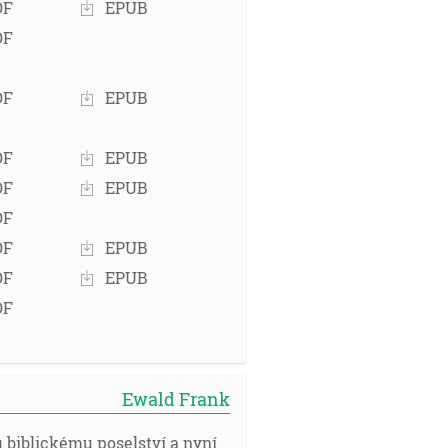
DF
EPUB
DF
DF
EPUB
DF
EPUB
DF
EPUB
DF
DF
EPUB
DF
EPUB
DF
Ewald Frank
u biblickému poselství a nyní