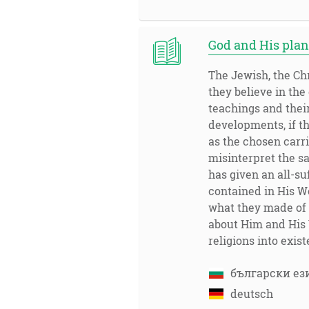
God and His pla
The Jewish, the Chr
they believe in the
teachings and thei
developments, if t
as the chosen carri
misinterpret the s
has given an all-s
contained in His W
what they made of 
about Him and His 
religions into exi
български ез
deutsch