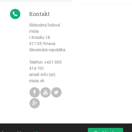
Kontakt
Slobodná ľudová
misia
I.Krasku 18
917 05 Trnava
Slovenská republika
Telefon:
+421 905
414 701
email: info (at)
misia.sk