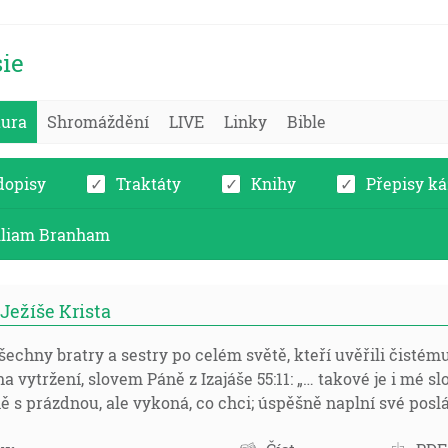
ie
tura
Shromáždění
LIVE
Linky
Bible
dopisy
Traktáty
Knihy
Přepisy ká
lliam Branham
Ježíše Krista
echny bratry a sestry po celém světě, kteří uvěřili čistém
na vytržení, slovem Páně z Izajáše 55:11: „… takové je i mé sl
 s prázdnou, ale vykoná, co chci; úspěšně naplní své poslá