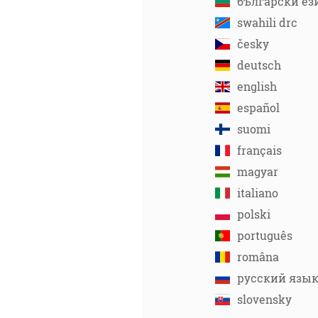
български ез
swahili drc
česky
deutsch
english
español
suomi
français
magyar
italiano
polski
português
româna
русский язы
slovensky