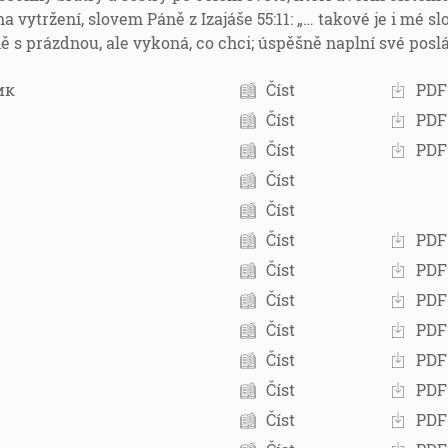
na vytržení, slovem Páně z Izajáše 55:11: „… takové je i mé sl
 s prázdnou, ale vykoná, co chci; úspěšně naplní své poslá
ик
Číst
PDF
Číst
PDF
Číst
PDF
Číst
Číst
Číst
PDF
Číst
PDF
Číst
PDF
Číst
PDF
Číst
PDF
Číst
PDF
Číst
PDF