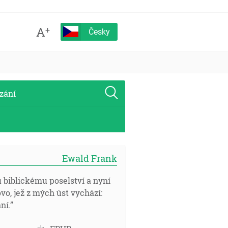
A
+
Česky
zání
Ewald Frank
u biblickému poselství a nyní
ovo, jež z mých úst vychází:
ní.”