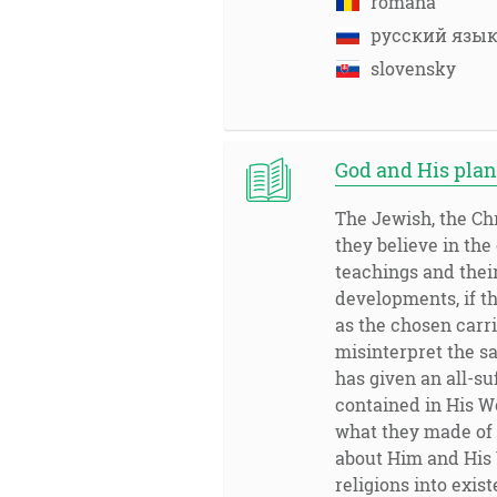
româna
русский язы
slovensky
God and His pla
The Jewish, the Chr
they believe in the
teachings and thei
developments, if t
as the chosen carri
misinterpret the s
has given an all-s
contained in His W
what they made of 
about Him and His 
religions into exi