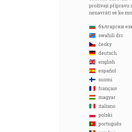
prožívají přípravu 
nenavrátí se ke mně
български ез
swahili drc
česky
deutsch
english
español
suomi
français
magyar
italiano
polski
português