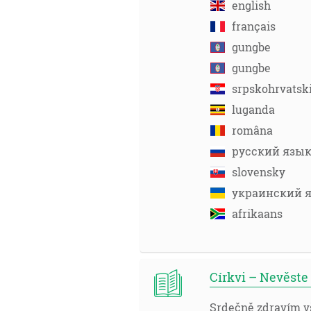
english
français
gungbe
gungbe
srpskohrvatsk
luganda
româna
русский язы
slovensky
украинский 
afrikaans
Církvi – Nevěste 
Srdečně zdravím vš