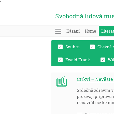
'
Svobodná lidová mis
Kázání
Home
Litera
Souhrn
Obežné 
Ewald Frank
Wi
Církvi – Nevěste 
Srdečně zdravím vš
prožívají přípravu 
nenavrátí se ke mně