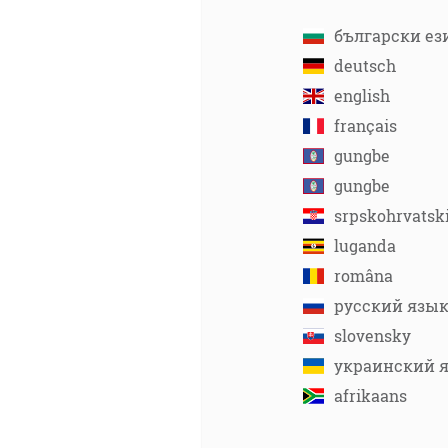
български ез
deutsch
english
français
gungbe
gungbe
srpskohrvatsk
luganda
româna
русский язы
slovensky
украинский 
afrikaans