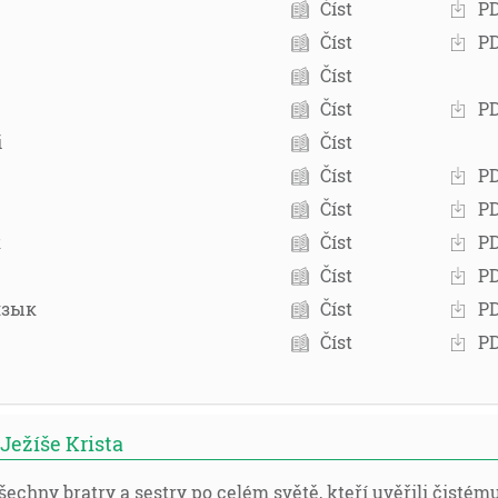
Číst
P
Číst
P
Číst
Číst
P
i
Číst
Číst
P
Číst
P
к
Číst
P
Číst
P
язык
Číst
P
Číst
P
Ježíše Krista
echny bratry a sestry po celém světě, kteří uvěřili čistém