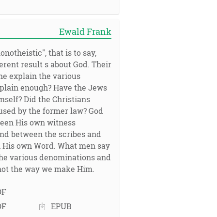
Ewald Frank
otheistic", that is to say,
erent result s about God. Their
ne explain the various
 plain enough? Have the Jews
mself? Did the Christians
used by the former law? God
tween His own witness
and between the scribes and
 in His own Word. What men say
 the various denominations and
, not the way we make Him.
DF
DF
EPUB