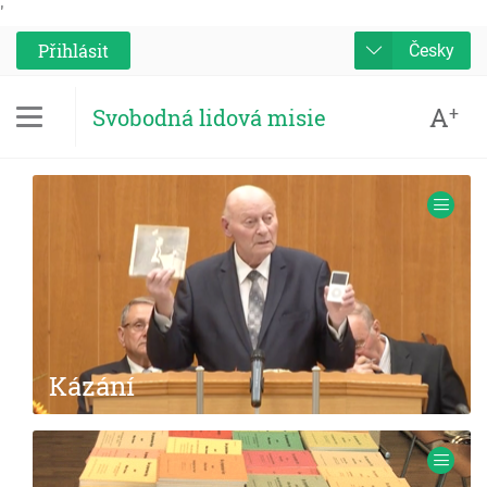
'
Přihlásit
Česky
A
+
Svobodná lidová misie
Kázání