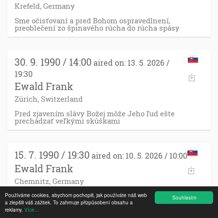
Krefeld, Germany
Sme očisťovaní a pred Bohom ospravedlnení,
preoblečení zo špinavého rúcha do rúcha spásy
30. 9. 1990 / 14:00
aired on: 13. 5. 2026 /
19:30
Ewald Frank
Zürich, Switzerland
Pred zjavením slávy Božej môže Jeho ľud ešte
prechádzať veľkými skúškami
15. 7. 1990 / 19:30
aired on: 10. 5. 2026 / 10:00
Ewald Frank
Chemnitz, Germany
O Božích zasľúbeniach, ktoré dal svojej Cirkvi
Používáme cookies, abychom pochopili, jak používáte náš web
Souhlasím
a zlepšili váš zážitek. To zahrnuje přizpůsobení obsahu a
reklamy.
Více...