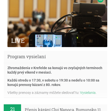
LIVE
Program vysielaní
Zhromaždenia v Krefelde sa konajú vo zvyčajných termínoch
každý prvý víkend v mesiaci.
Každú stredu o 17:30, v sobotu o 19:30 a nedeľu o 10:00 sa
konajú prenosy kázaní z 80. rokov.
Všetky prenosy a záznamy môžete sledovať tu:
Vysielania
.
21
Přepis kázání Cluj Napoca, Rumunsko 11.