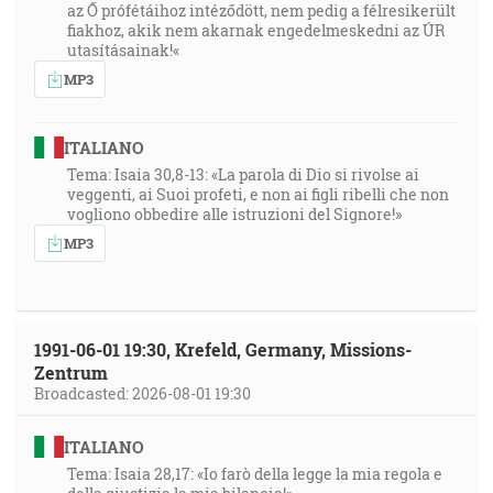
az Ő prófétáihoz intéződött, nem pedig a félresikerült
fiakhoz, akik nem akarnak engedelmeskedni az ÚR
utasításainak!«
MP3
ITALIANO
Tema: Isaia 30,8-13: «La parola di Dio si rivolse ai
veggenti, ai Suoi profeti, e non ai figli ribelli che non
vogliono obbedire alle istruzioni del Signore!»
MP3
1991-06-01 19:30, Krefeld, Germany, Missions-
Zentrum
Broadcasted: 2026-08-01 19:30
ITALIANO
Tema: Isaia 28,17: «Io farò della legge la mia regola e