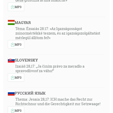
della giustizia la mia bilancia!»
MP3
MAGYAR
Téma: Ézsaiás 28:17: »Az Igazságosságot
zsinormértékké teszem, és az igazságszolgáltatást
mérlegül állítom fel!«
MP3
SLOVENSKY
Izaiáš 28,17: „Ja činím právo za meradlo a
spravodlivosť za váhu!“
MP3
РУССКИЙ ЯЗЫК
Thema: Jesaia 28,17: ICH mache das Recht zur
Richtschnur und die Gerechtigkeit zur Setzwaage!
MP3