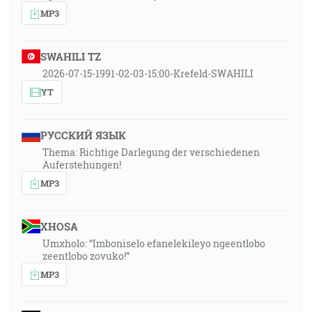
MP3
SWAHILI TZ
2026-07-15-1991-02-03-15:00-Krefeld-SWAHILI
YT
РУССКИЙ ЯЗЫК
Thema: Richtige Darlegung der verschiedenen
Auferstehungen!
MP3
XHOSA
Umxholo: “Imboniselo efanelekileyo ngeentlobo
zeentlobo zovuko!”
MP3