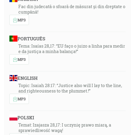
Fac din judecată o sfoară de măsurat și din dreptate o
cumpănă!
MP3
PORTUGUÊS
Tema: Isaías 28,17: “EU faço o juizo a linha para medir
e da justiça a minha balança!”
MP3
ENGLISH
Topic: Isaiah 28:17: “Justice also will I lay to the line,
and righteousness to the plummet.!”
MP3
POLSKI
Temat: Izajasza 28,17: I uczynię prawo miarą, a
sprawiedliwość wagą!