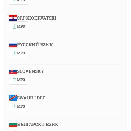
SRPSKOHRVATSKI
MP3
РУССКИЙ ЯЗЫК
MP3
SLOVENSKY
MP3
SWAHILI DRC
MP3
БЪЛГАРСКИ ЕЗИК