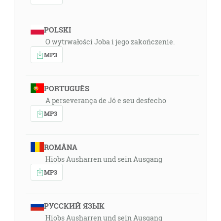
POLSKI
O wytrwałości Joba i jego zakończenie.
MP3
PORTUGUÊS
A perseverança de Jó e seu desfecho
MP3
ROMÂNA
Hiobs Ausharren und sein Ausgang
MP3
РУССКИЙ ЯЗЫК
Hiobs Ausharren und sein Ausgang