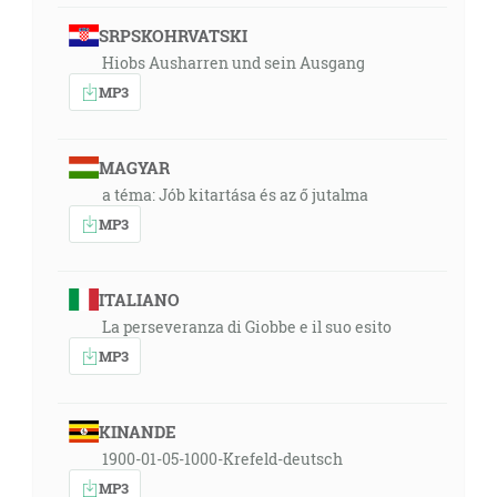
SRPSKOHRVATSKI
Hiobs Ausharren und sein Ausgang
MP3
MAGYAR
a téma: Jób kitartása és az ő jutalma
MP3
ITALIANO
La perseveranza di Giobbe e il suo esito
MP3
KINANDE
1900-01-05-1000-Krefeld-deutsch
MP3