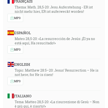
FRANÇAIS
Thema: Math. 28,5-20: Jesu Auferstehung - ER ist
nicht mehr hier, ER ist auferweckt worden!
MP3
ESPAÑOL
Mateo 28,5-20: «La resurrección de Jesús: ¡Él ya no
está aquí, Ha resucitado!»
MP3
ENGLISH
Topic: Matthew 28:5–20: Jesus’ Resurrection – He is
not here; for He is risen!
MP3
ITALIANO
Tema: Matteo 28,5-20: «La risurrezione di Gesù – Non
è più qui, è risorto!»