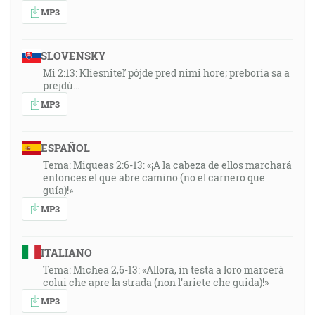
MP3
SLOVENSKY
Mi 2:13: Kliesniteľ pôjde pred nimi hore; preboria sa a
prejdú…
MP3
ESPAÑOL
Tema: Miqueas 2:6-13: «¡A la cabeza de ellos marchará
entonces el que abre camino (no el carnero que
guía)!»
MP3
ITALIANO
Tema: Michea 2,6-13: «Allora, in testa a loro marcerà
colui che apre la strada (non l’ariete che guida)!»
MP3