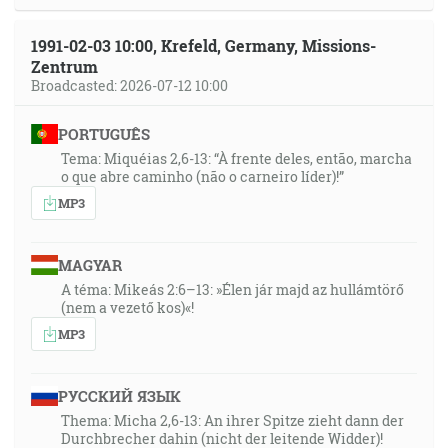
1991-02-03 10:00, Krefeld, Germany, Missions-
Zentrum
Broadcasted: 2026-07-12 10:00
PORTUGUÊS
Tema: Miquéias 2,6-13: “À frente deles, então, marcha
o que abre caminho (não o carneiro líder)!”
MP3
MAGYAR
A téma: Mikeás 2:6–13: »Élen jár majd az hullámtörő
(nem a vezető kos)«!
MP3
РУССКИЙ ЯЗЫК
Thema: Micha 2,6-13: An ihrer Spitze zieht dann der
Durchbrecher dahin (nicht der leitende Widder)!