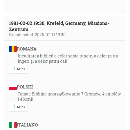
1991-02-02 19:30, Krefeld, Germany, Missions-
Zentrum
Broadcasted: 2026-07-11 19:30
ROMÂNA
Încadrarea biblică a celor șapte tunete, a celor patru
îngeri și a celor patru cai!
MP3
POLSKI
Temat: Biblijne uporządkowanie 7 Gromów, 4 aniołów
i 4 koni!
MP3
ITALIANO