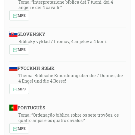
Tema: “Interpretazione biblica dei 7 tuoni, dei 4
angeli e dei 4 cavalli!”
MP3
SLOVENSKY
Biblický výklad 7 hromov, 4 anjelov a 4 koní.
MP3
РУССКИЙ ЯЗЫК
Thema: Biblische Einordnung über die 7 Donner, die
4 Engel und die 4 Rosse!
MP3
PORTUGUÊS
Tema: “Ordenação bíblica sobre os sete trovões, os
quatro anjos e os quatro cavalos!”
MP3