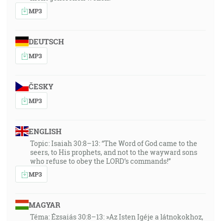
MP3
DEUTSCH
MP3
ČESKY
MP3
ENGLISH
Topic: Isaiah 30:8–13: “The Word of God came to the
seers, to His prophets, and not to the wayward sons
who refuse to obey the LORD’s commands!”
MP3
MAGYAR
Téma: Ézsaiás 30:8–13: »Az Isten Igéje a látnokokhoz,