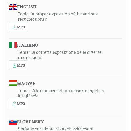
ENGLISH
Topic: “A proper exposition of the various
resurrections!”
MP3
ITALIANO
Tema: La corretta esposizione delle diverse
risurrezioni!
MP3
MAGYAR
Téma: »A különböző feltámadások megfelelő
kifejtése!«
MP3
SLOVENSKY
Správne zaradenie rôznych vzkriesení