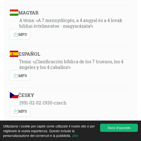
MAGYAR
A téma: »A 7 mennydörgés, a 4 angyal és a 4 lovak
bibliai értelmezése - magyarázata!«
MP3
ESPAÑOL
Tema: «¡Clasificación bíblica de los 7 truenos, los 4
ángeles y los 4 caballos!»
MP3
ČESKY
1991-02-02-1930-czech
MP3
Utilizziamo i cookie per capire come utilizzate il nostro sito e per
Sono d'accordo
SWAHILI DRC
migliorare la vostra esperienza. Questo include la
personalizzazione dei contenuti e la pubblicità.
altro
MP3