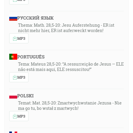
РУССКИЙ ЯЗЫК
Thema: Math. 28,5-20: Jesu Auferstehung - ER ist
nicht mehr hier, ER ist auferweckt worden!
MP3
PORTUGUÊS
Tema: Mateus 28,5-20: “A ressurreição de Jesus — ELE
não está mais aqui, ELE ressuscitou!”
MP3
POLSKI
Temat: Mat. 28,5-20: Zmartwychwstanie Jezusa - Nie
ma go tu, bo wstał z martwych!
MP3