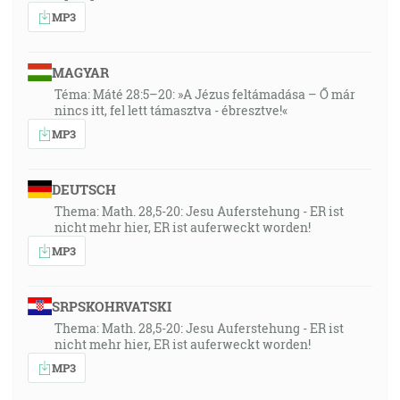
MP3
MAGYAR
Téma: Máté 28:5–20: »A Jézus feltámadása – Ő már
nincs itt, fel lett támasztva - ébresztve!«
MP3
DEUTSCH
Thema: Math. 28,5-20: Jesu Auferstehung - ER ist
nicht mehr hier, ER ist auferweckt worden!
MP3
SRPSKOHRVATSKI
Thema: Math. 28,5-20: Jesu Auferstehung - ER ist
nicht mehr hier, ER ist auferweckt worden!
MP3