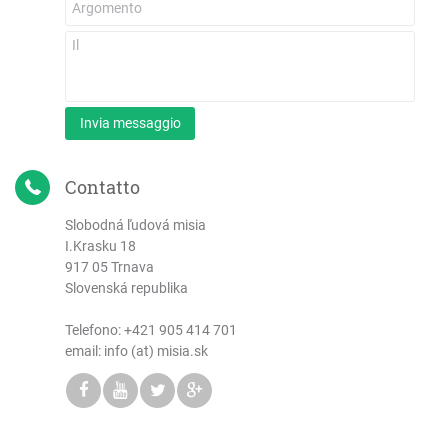
Invia messaggio
Contatto
Slobodná ľudová misia
I.Krasku 18
917 05 Trnava
Slovenská republika
Telefono:
+421 905 414 701
email: info (at) misia.sk