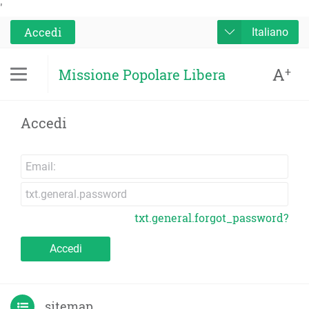
'
Accedi
Italiano
A
+
Missione Popolare Libera
Accedi
txt.general.forgot_password?
Accedi
sitemap