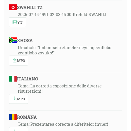
SWAHILI TZ
2026-07-15-1991-02-03-15:00-Krefeld-SWAHILI
YT
XHOSA
Umxholo: “Imboniselo efanelekileyo ngeentlobo
zeentlobo zovuko!”
MP3
ITALIANO
Tema: La corretta esposizione delle diverse
risurrezioni!
MP3
ROMÂNA
Tema: Prezentarea corecta a diferitelor invieri.