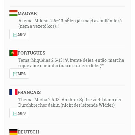
MAGYAR
A téma: Mikeás 2:6–13: »Élen jár majd az hullámtörő
(nem a vezető kos)«!
MP3
PORTUGUÊS
Tema: Miquéias 2,6-13: “À frente deles, então, marcha
o que abre caminho (não o carneiro líder)!”
MP3
FRANÇAIS
Thema: Micha 2,6-13: An ihrer Spitze zieht dann der
Durchbrecher dahin (nicht der leitende Widder)!
MP3
DEUTSCH