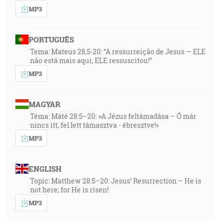
MP3
PORTUGUÊS
Tema: Mateus 28,5-20: “A ressurreição de Jesus — ELE
não está mais aqui, ELE ressuscitou!”
MP3
MAGYAR
Téma: Máté 28:5–20: »A Jézus feltámadása – Ő már
nincs itt, fel lett támasztva - ébresztve!«
MP3
ENGLISH
Topic: Matthew 28:5–20: Jesus’ Resurrection – He is
not here; for He is risen!
MP3