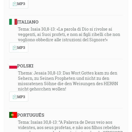
MP3
ITALIANO
Tema: Isaia 30,8-13: «La parola di Dio si rivolse ai
veggenti, ai Suoi profeti, e non ai figli ribelli che non
vogliono obbedire alle istruzioni del Signore!»
MP3
POLSKI
Thema: Jesaia 30,8-13: Das Wort Gottes kam zu den
Sehern, zu Seinen Propheten und nicht zu den
missratenen Söhne die den Weisungen des HERRN
nicht gehorchen wollen!
MP3
PORTUGUÊS
Tema: Isaías 30,8-13: “A Palavra de Deus veio aos
videntes, aos seus profetas, e não aos filhos rebeldes