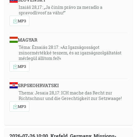
Izaiáš 28,17: „Ja činím právo za meradlo a
spravodlivosť za váhu!“
MP3
MAGYAR
Téma: Ézsaiás 28:17: »Az Igazságosságot
zsinormértékké teszem, és az igazságszolgáltatást
mérlegül állítom fel!«
MP3
SRPSKOHRVATSKI
Thema: Jesaia 28,17: ICH mache das Recht zur
Richtschnur und die Gerechtigkeit zur Setzwaage!
MP3
2026-07-26 10:00, Krefeld, Germany, Missions-