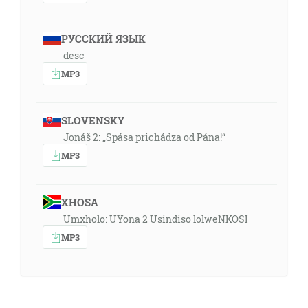
РУССКИЙ ЯЗЫК
desc
MP3
SLOVENSKY
Jonáš 2: „Spása prichádza od Pána!“
MP3
XHOSA
Umxholo: UYona 2 Usindiso lolweNKOSI
MP3