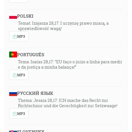
POLSKI
Temat: Izajasza 28,17: I uczynię prawo miarą, a
sprawiedliwość wagą!
MP3
PORTUGUÊS
Tema: Isaías 28,17: “EU faço o juizo a linha para medir
e da justiça a minha balança!”
MP3
РУССКИЙ ЯЗЫК
Thema: Jesaia 28,17: ICH mache das Recht zur
Richtschnur und die Gerechtigkeit zur Setzwaage!
MP3
SLOVENSKY