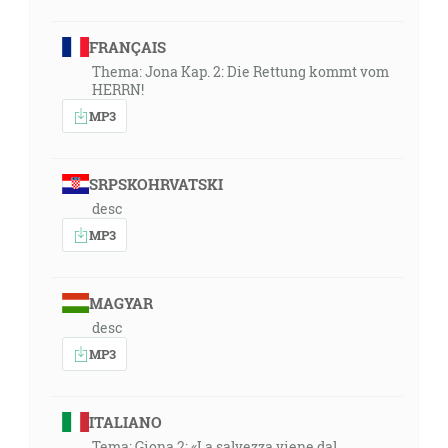
FRANÇAIS
Thema: Jona Kap. 2: Die Rettung kommt vom
HERRN!
MP3
SRPSKOHRVATSKI
desc
MP3
MAGYAR
desc
MP3
ITALIANO
Tema: Giona 2: «La salvezza viene dal