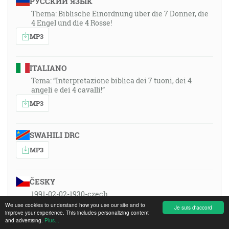
РУССКИЙ ЯЗЫК
Thema: Biblische Einordnung über die 7 Donner, die
4 Engel und die 4 Rosse!
MP3
ITALIANO
Tema: “Interpretazione biblica dei 7 tuoni, dei 4
angeli e dei 4 cavalli!”
MP3
SWAHILI DRC
MP3
ČESKY
1991-02-02-1930-czech
We use cookies to understand how you use our site and to
MP3
Je suis d'accord
improve your experience. This includes personalizing content
and advertising.
Plus...