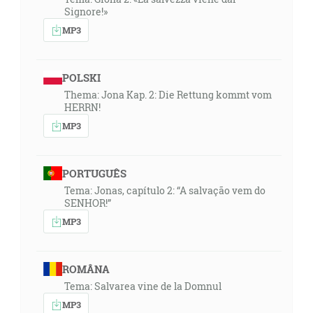
Signore!»
MP3
POLSKI
Thema: Jona Kap. 2: Die Rettung kommt vom
HERRN!
MP3
PORTUGUÊS
Tema: Jonas, capítulo 2: “A salvação vem do
SENHOR!”
MP3
ROMÂNA
Tema: Salvarea vine de la Domnul
MP3