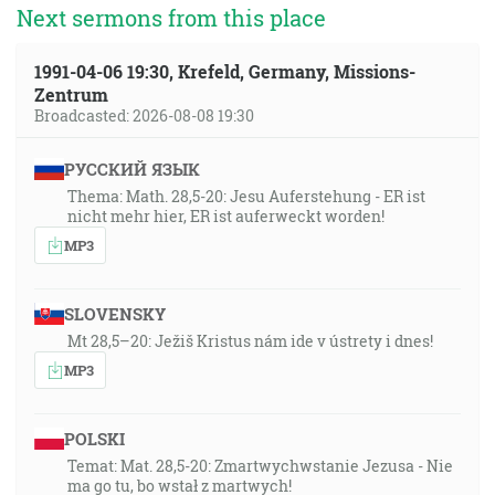
Next sermons from this place
1991-04-06 19:30, Krefeld, Germany, Missions-
Zentrum
Broadcasted: 2026-08-08 19:30
РУССКИЙ ЯЗЫК
Thema: Math. 28,5-20: Jesu Auferstehung - ER ist
nicht mehr hier, ER ist auferweckt worden!
MP3
SLOVENSKY
Mt 28,5–20: Ježiš Kristus nám ide v ústrety i dnes!
MP3
POLSKI
Temat: Mat. 28,5-20: Zmartwychwstanie Jezusa - Nie
ma go tu, bo wstał z martwych!