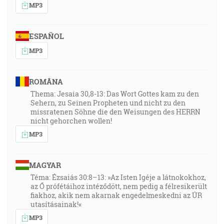
MP3
ESPAÑOL
MP3
ROMÂNA
Thema: Jesaia 30,8-13: Das Wort Gottes kam zu den
Sehern, zu Seinen Propheten und nicht zu den
missratenen Söhne die den Weisungen des HERRN
nicht gehorchen wollen!
MP3
MAGYAR
Téma: Ézsaiás 30:8–13: »Az Isten Igéje a látnokokhoz,
az Ő prófétáihoz intéződött, nem pedig a félresikerült
fiakhoz, akik nem akarnak engedelmeskedni az ÚR
utasításainak!«
MP3