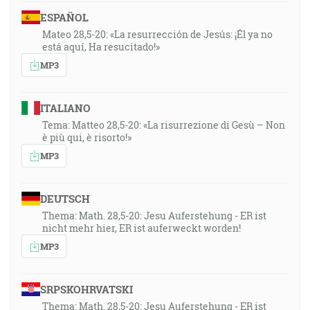
ESPAÑOL
Mateo 28,5-20: «La resurrección de Jesús: ¡Él ya no
está aquí, Ha resucitado!»
MP3
ITALIANO
Tema: Matteo 28,5-20: «La risurrezione di Gesù – Non
è più qui, è risorto!»
MP3
DEUTSCH
Thema: Math. 28,5-20: Jesu Auferstehung - ER ist
nicht mehr hier, ER ist auferweckt worden!
MP3
SRPSKOHRVATSKI
Thema: Math. 28,5-20: Jesu Auferstehung - ER ist