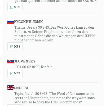
que não querem obedecer às instruções do SENHOR!”
MP3
РУССКИЙ ЯЗЫК
Thema: Jesaia 30,8-13: Das Wort Gottes kam zu den
Sehern, zu Seinen Propheten und nicht zu den
missratenen Söhne die den Weisungen des HERRN
nicht gehorchen wollen!
MP3
SLOVENSKY
1991-06-02 10:00, Krefeld
MP3
ENGLISH
Topic: Isaiah 30:8–13: “The Word of God came to the
seers, to His prophets, and not to the wayward sons
who refuse to obey the LORD’s commands!”