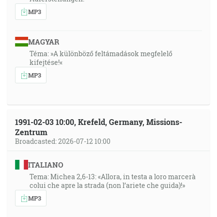
MP3
MAGYAR
Téma: »A különböző feltámadások megfelelő
kifejtése!«
MP3
1991-02-03 10:00, Krefeld, Germany, Missions-
Zentrum
Broadcasted: 2026-07-12 10:00
ITALIANO
Tema: Michea 2,6-13: «Allora, in testa a loro marcerà
colui che apre la strada (non l’ariete che guida)!»
MP3