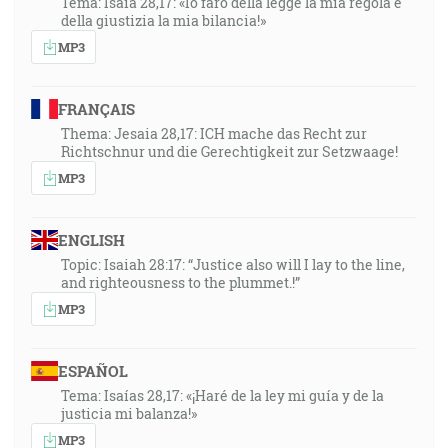
Tema: Isaia 28,17: «Io farò della legge la mia regola e
della giustizia la mia bilancia!»
MP3
FRANÇAIS
Thema: Jesaia 28,17: ICH mache das Recht zur
Richtschnur und die Gerechtigkeit zur Setzwaage!
MP3
ENGLISH
Topic: Isaiah 28:17: “Justice also will I lay to the line,
and righteousness to the plummet.!”
MP3
ESPAÑOL
Tema: Isaías 28,17: «¡Haré de la ley mi guía y de la
justicia mi balanza!»
MP3