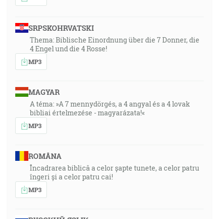
SRPSKOHRVATSKI
Thema: Biblische Einordnung über die 7 Donner, die
4 Engel und die 4 Rosse!
MP3
MAGYAR
A téma: »A 7 mennydörgés, a 4 angyal és a 4 lovak
bibliai értelmezése - magyarázata!«
MP3
ROMÂNA
Încadrarea biblică a celor șapte tunete, a celor patru
îngeri și a celor patru cai!
MP3