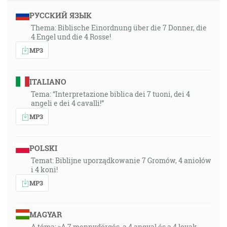
РУССКИЙ ЯЗЫК
Thema: Biblische Einordnung über die 7 Donner, die
4 Engel und die 4 Rosse!
MP3
ITALIANO
Tema: “Interpretazione biblica dei 7 tuoni, dei 4
angeli e dei 4 cavalli!”
MP3
POLSKI
Temat: Biblijne uporządkowanie 7 Gromów, 4 aniołów
i 4 koni!
MP3
MAGYAR
A téma: »A 7 mennydörgés, a 4 angyal és a 4 lovak