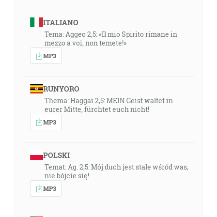
ITALIANO
Tema: Aggeo 2,5: «Il mio Spirito rimane in
mezzo a voi, non temete!»
MP3
RUNYORO
Thema: Haggai 2,5: MEIN Geist waltet in
eurer Mitte, fürchtet euch nicht!
MP3
POLSKI
Temat: Ag. 2,5: Mój duch jest stale wśród was,
nie bójcie się!
MP3