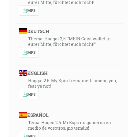
eurer Mitte, fürchtet euch nicht!
MP3
DEUTSCH
Thema: Haggai 2,5: "MEIN Geist waltet in
eurer Mitte, fürchtet euch nicht!"
MP3
ENGLISH
Haggai 2:5: My Spirit remaineth among you,
fear ye not!
MP3
ESPAÑOL
Tema: Hageo 2:5: Mi Espíritu gobierna en
medio de vosotros, ¡no temáis!
MP3