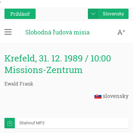
'
Prihlásiť
Slovensky
A
+
Slobodná ľudová misia
Krefeld, 31. 12. 1989 / 10:00
Missions-Zentrum
Ewald Frank
slovensky
Stiahnuť MP3