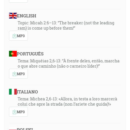
ENGLISH
Topic: Micah 2:6–13: “The breaker (not the leading
ram) is come up before them!”
MP3
PORTUGUÊS
Tema: Miquéias 2,6-13: “À frente deles, então, marcha
o que abre caminho (não o carneiro líder)!”
MP3
ITALIANO
Tema: Michea 2,6-13: «Allora, in testa a loro marcerà
colui che apre la strada (non l’ariete che guida)!»
MP3
POLSKI