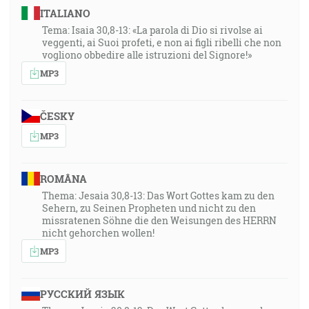
ITALIANO
Tema: Isaia 30,8-13: «La parola di Dio si rivolse ai
veggenti, ai Suoi profeti, e non ai figli ribelli che non
vogliono obbedire alle istruzioni del Signore!»
MP3
ČESKY
MP3
ROMÂNA
Thema: Jesaia 30,8-13: Das Wort Gottes kam zu den
Sehern, zu Seinen Propheten und nicht zu den
missratenen Söhne die den Weisungen des HERRN
nicht gehorchen wollen!
MP3
РУССКИЙ ЯЗЫК