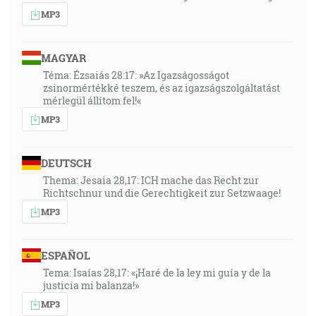
MP3
MAGYAR
Téma: Ézsaiás 28:17: »Az Igazságosságot
zsinormértékké teszem, és az igazságszolgáltatást
mérlegül állítom fel!«
MP3
DEUTSCH
Thema: Jesaia 28,17: ICH mache das Recht zur
Richtschnur und die Gerechtigkeit zur Setzwaage!
MP3
ESPAÑOL
Tema: Isaías 28,17: «¡Haré de la ley mi guía y de la
justicia mi balanza!»
MP3