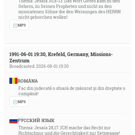
Thema: Jesaia 30,8-13: Das Wort Gottes kam zu den
Sehern, zu Seinen Propheten und nicht zu den
missratenen Söhne die den Weisungen des HERRN
nicht gehorchen wollen!
MP3
1991-06-01 19:30, Krefeld, Germany, Missions-
Zentrum
Broadcasted: 2026-08-01 19:30
ROMÂNA
Fac din judecată o sfoară de măsurat și din dreptate o
cumpănă!
MP3
РУССКИЙ ЯЗЫК
Thema: Jesaia 28,17: ICH mache das Recht zur
Richtschnur und die Gerechtigkeit zur Setzwaage!