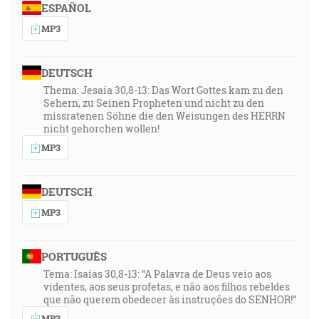
ESPAÑOL
MP3
DEUTSCH
Thema: Jesaia 30,8-13: Das Wort Gottes kam zu den
Sehern, zu Seinen Propheten und nicht zu den
missratenen Söhne die den Weisungen des HERRN
nicht gehorchen wollen!
MP3
DEUTSCH
MP3
PORTUGUÊS
Tema: Isaías 30,8-13: “A Palavra de Deus veio aos
videntes, aos seus profetas, e não aos filhos rebeldes
que não querem obedecer às instruções do SENHOR!”
MP3