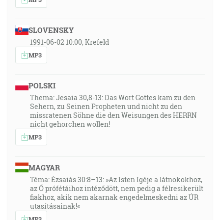
SLOVENSKY
1991-06-02 10:00, Krefeld
MP3
POLSKI
Thema: Jesaia 30,8-13: Das Wort Gottes kam zu den
Sehern, zu Seinen Propheten und nicht zu den
missratenen Söhne die den Weisungen des HERRN
nicht gehorchen wollen!
MP3
MAGYAR
Téma: Ézsaiás 30:8–13: »Az Isten Igéje a látnokokhoz,
az Ő prófétáihoz intéződött, nem pedig a félresikerült
fiakhoz, akik nem akarnak engedelmeskedni az ÚR
utasításainak!«
MP3