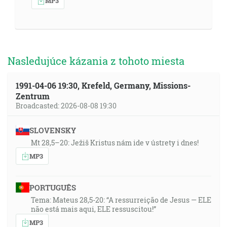
MP3
Nasledujúce kázania z tohoto miesta
1991-04-06 19:30, Krefeld, Germany, Missions-
Zentrum
Broadcasted: 2026-08-08 19:30
SLOVENSKY
Mt 28,5–20: Ježiš Kristus nám ide v ústrety i dnes!
MP3
PORTUGUÊS
Tema: Mateus 28,5-20: “A ressurreição de Jesus — ELE
não está mais aqui, ELE ressuscitou!”
MP3