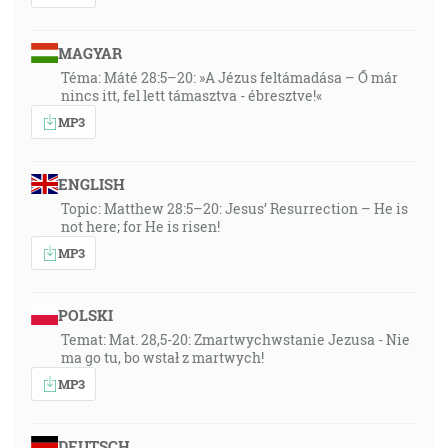
MAGYAR
Téma: Máté 28:5–20: »A Jézus feltámadása – Ő már
nincs itt, fel lett támasztva - ébresztve!«
MP3
ENGLISH
Topic: Matthew 28:5–20: Jesus’ Resurrection – He is
not here; for He is risen!
MP3
POLSKI
Temat: Mat. 28,5-20: Zmartwychwstanie Jezusa - Nie
ma go tu, bo wstał z martwych!
MP3
DEUTSCH