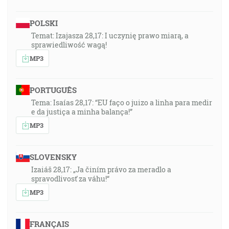
POLSKI
Temat: Izajasza 28,17: I uczynię prawo miarą, a
sprawiedliwość wagą!
MP3
PORTUGUÊS
Tema: Isaías 28,17: “EU faço o juizo a linha para medir
e da justiça a minha balança!”
MP3
SLOVENSKY
Izaiáš 28,17: „Ja činím právo za meradlo a
spravodlivosť za váhu!“
MP3
FRANÇAIS