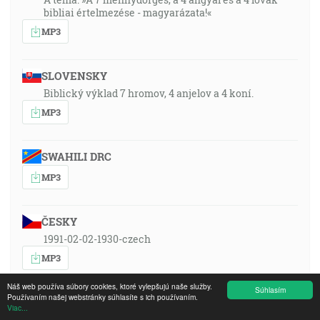
bibliai értelmezése - magyarázata!«
MP3
SLOVENSKY
Biblický výklad 7 hromov, 4 anjelov a 4 koní.
MP3
SWAHILI DRC
MP3
ČESKY
1991-02-02-1930-czech
MP3
Náš web používa súbory cookies, ktoré vylepšujú naše služby.
Súhlasím
Používaním našej webstránky súhlasíte s ich používaním.
PORTUGUÊS
Viac...
Tema: “Ordenação bíblica sobre os sete trovões, os