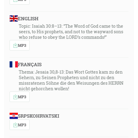
ENGLISH
Topic: Isaiah 30:8–13: “The Word of God came to the
seers, to His prophets, and not to the wayward sons
who refuse to obey the LORD’s commands!”
MP3
FRANÇAIS
Thema: Jesaia 30,8-13: Das Wort Gottes kam zu den
Sehern, zu Seinen Propheten und nicht zu den
missratenen Söhne die den Weisungen des HERRN
nicht gehorchen wollen!
MP3
SRPSKOHRVATSKI
MP3