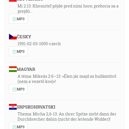
Mi 2:13: Kliesniteľ pôjde pred nimi hore; preboria sa a
prejdú…
MP3
ČESKY
1991-02-03-1000-czech
MP3
MAGYAR
A téma: Mikeás 2:6–13: »Élen jár majd az hullámtörő
(nem a vezető kos)«!
MP3
SRPSKOHRVATSKI
Thema: Micha 2,6-13: An ihrer Spitze zieht dann der
Durchbrecher dahin (nicht der leitende Widder)!
MP3