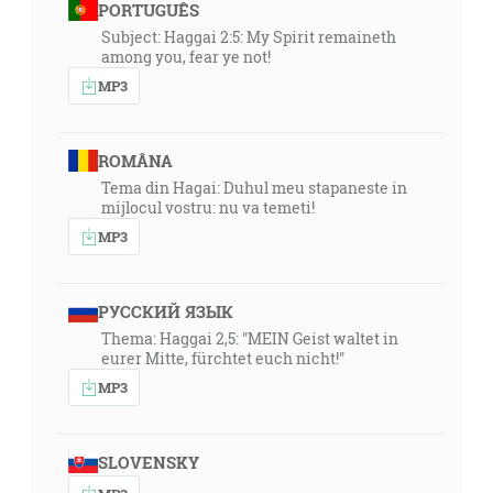
PORTUGUÊS
Subject: Haggai 2:5: My Spirit remaineth
among you, fear ye not!
MP3
ROMÂNA
Tema din Hagai: Duhul meu stapaneste in
mijlocul vostru: nu va temeti!
MP3
РУССКИЙ ЯЗЫК
Thema: Haggai 2,5: "MEIN Geist waltet in
eurer Mitte, fürchtet euch nicht!"
MP3
SLOVENSKY