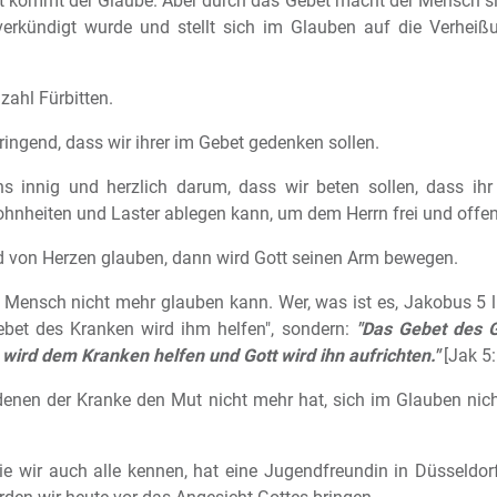
gt kommt der Glaube. Aber durch das Gebet macht der Mensch s
verkündigt wurde und stellt sich im Glauben auf die Verheiß
zahl Fürbitten.
ringend, dass wir ihrer im Gebet gedenken sollen.
ns innig und herzlich darum, dass wir beten sollen, dass i
hnheiten und Laster ablegen kann, um dem Herrn frei und offen
d von Herzen glauben, dann wird Gott seinen Arm bewegen.
r Mensch nicht mehr glauben kann. Wer, was ist es, Jakobus 5 lie
Gebet des Kranken wird ihm helfen", sondern:
"Das Gebet des G
 wird dem Kranken helfen und Gott wird ihn aufrichten."
[Jak 5:
n denen der Kranke den Mut nicht mehr hat, sich im Glauben n
ie wir auch alle kennen, hat eine Jugendfreundin in Düsseldorf