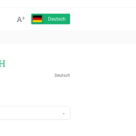
A
+
Deutsch
CH
Deutsch
⌄