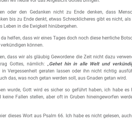
erden wir heute vor das Angesicht Gottes bringen.
ken oder den Gedanken nicht zu Ende denken, dass Mensch
en bis zu Ende denkt, etwas Schrecklicheres gibt es nicht, a
s Leben in die Ewigkeit hinübergehen.
da helfen, dass wir eines Tages doch noch diese herrliche Botsc
 verkündigen können.
n, dass wir als gläubig Gewordene die Zeit nicht dazu verwend
ag Gottes, nämlich: „
Gehet hin in alle Welt und verkünd
r in Vergessenheit geraten lassen oder ihn nicht richtig aus
uch das, was noch getan werden soll, aus Gnaden getan wird.
sen wurde, Gott wird es sicher so geführt haben, ich habe es
keine Fallen stellen, aber oft in Gruben hineingeworfen werde
ier dieses Wort aus Psalm 66. Ich habe es nicht gelesen, auch n