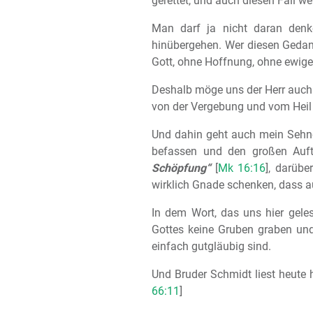
gerettet, und auch diesen Fall w
Man darf ja nicht daran den
hinübergehen. Wer diesen Gedank
Gott, ohne Hoffnung, ohne ewige
Deshalb möge uns der Herr auch 
von der Vergebung und vom Heil
Und dahin geht auch mein Sehne
befassen und den großen Auftr
Schöpfung“
[
Mk 16:16
], darübe
wirklich Gnade schenken, dass a
In dem Wort, das uns hier gele
Gottes keine Gruben graben und 
einfach gutgläubig sind.
Und Bruder Schmidt liest heute h
66:11
]