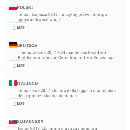
POLSKI
Temat: Izajasza 28,17: I uczynię prawo miarą, a
sprawiedliwość wagą!
MP3
DEUTSCH
Thema: Jesaia 28,17: ICH mache das Recht zur
Richtschnur und die Gerechtigkeit zur Setzwaage!
MP3
ITALIANO
Tema: Isaia 28,17: «Io farò della legge la mia regola e
della giustizia la mia bilancia!»
MP3
SLOVENSKY
Izaiáš 28,17: „Ja činím právo za meradlo a