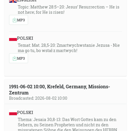
Topic: Matthew 28:5–20: Jesus’ Resurrection – He is
not here; for He is risen!
MP3
POLSKI
Temat: Mat. 28,5-20: Zmartwychwstanie Jezusa - Nie
ma go tu, bo wstał z martwych!
MP3
1991-06-02 10:00, Krefeld, Germany, Missions-
Zentrum
Broadcasted: 2026-08-02 10:00
POLSKI
Thema: Jesaia 30,8-13: Das Wort Gottes kam zu den
Sehern, zu Seinen Propheten und nicht zu den
missratenen Söhne die den Weisungen des HERRN