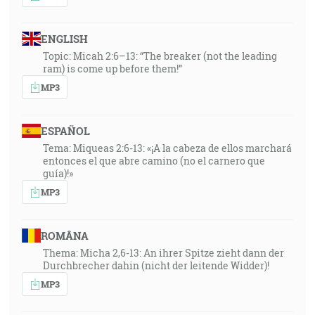
ENGLISH
Topic: Micah 2:6–13: “The breaker (not the leading
ram) is come up before them!”
MP3
ESPAÑOL
Tema: Miqueas 2:6-13: «¡A la cabeza de ellos marchará
entonces el que abre camino (no el carnero que
guía)!»
MP3
ROMÂNA
Thema: Micha 2,6-13: An ihrer Spitze zieht dann der
Durchbrecher dahin (nicht der leitende Widder)!
MP3