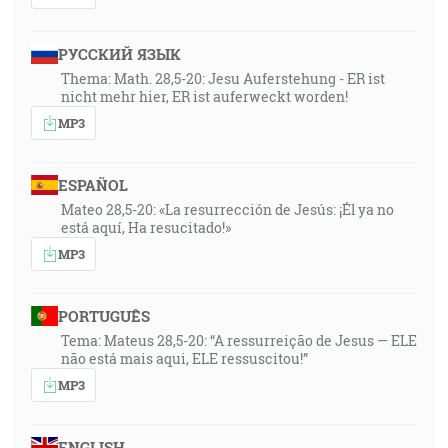
РУССКИЙ ЯЗЫК
Thema: Math. 28,5-20: Jesu Auferstehung - ER ist
nicht mehr hier, ER ist auferweckt worden!
MP3
ESPAÑOL
Mateo 28,5-20: «La resurrección de Jesús: ¡Él ya no
está aquí, Ha resucitado!»
MP3
PORTUGUÊS
Tema: Mateus 28,5-20: “A ressurreição de Jesus — ELE
não está mais aqui, ELE ressuscitou!”
MP3
ENGLISH