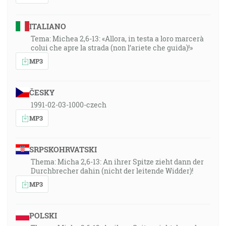
ITALIANO
Tema: Michea 2,6-13: «Allora, in testa a loro marcerà
colui che apre la strada (non l’ariete che guida)!»
MP3
ČESKY
1991-02-03-1000-czech
MP3
SRPSKOHRVATSKI
Thema: Micha 2,6-13: An ihrer Spitze zieht dann der
Durchbrecher dahin (nicht der leitende Widder)!
MP3
POLSKI