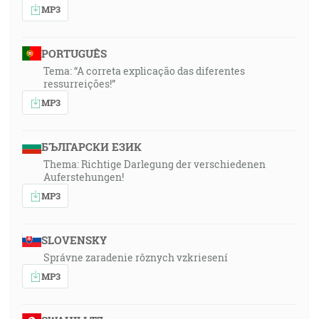
MP3
PORTUGUÊS
Tema: “A correta explicação das diferentes
ressurreições!”
MP3
БЪЛГАРСКИ ЕЗИК
Thema: Richtige Darlegung der verschiedenen
Auferstehungen!
MP3
SLOVENSKY
Správne zaradenie rôznych vzkriesení
MP3