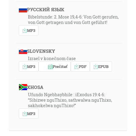
РУССКИЙ ЯЗЫК
Bibelstunde: 2. Mose 19,4-6: Von Gott gerufen,
von Gott getragen und von Gott geführt!
MP3
SLOVENSKY
Izrael v konečnom čase
MP3
Prečítať
PDF
EPUB
XHOSA
Ufundo Ngebhaybhile : iExodus 19:4-6:
“Sibizwe nguThixo, sathwalwa nguThixo,
sakhokelwa nguThixo!”
MP3