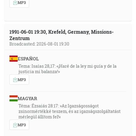
MP3
1991-06-01 19:30, Krefeld, Germany, Missions-
Zentrum
Broadcasted: 2026-08-01 19:30
ESPAÑOL
Tema: Isaías 28,17: «¡Haré de la ley mi guía y de la
justicia mi balanza!»
MP3
MAGYAR
Téma: Ézsaiás 28:17: »Az Igazságosságot
zsinormértékké teszem, és az igazságszolgáltatást
mérlegül állítom fel!«
MP3