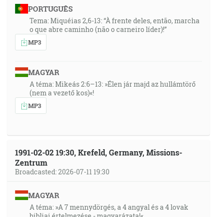
PORTUGUÊS
Tema: Miquéias 2,6-13: “À frente deles, então, marcha
o que abre caminho (não o carneiro líder)!”
MP3
MAGYAR
A téma: Mikeás 2:6–13: »Élen jár majd az hullámtörő
(nem a vezető kos)«!
MP3
1991-02-02 19:30, Krefeld, Germany, Missions-
Zentrum
Broadcasted: 2026-07-11 19:30
MAGYAR
A téma: »A 7 mennydörgés, a 4 angyal és a 4 lovak
bibliai értelmezése - magyarázata!«