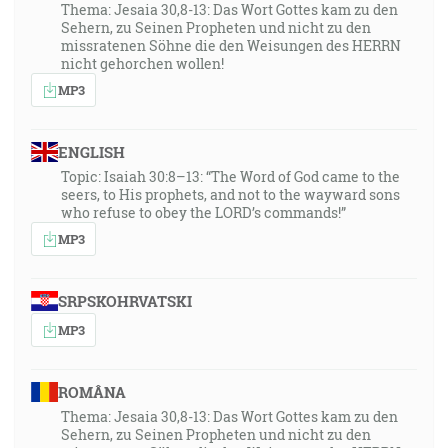
Thema: Jesaia 30,8-13: Das Wort Gottes kam zu den
Sehern, zu Seinen Propheten und nicht zu den
missratenen Söhne die den Weisungen des HERRN
nicht gehorchen wollen!
MP3
ENGLISH
Topic: Isaiah 30:8–13: “The Word of God came to the
seers, to His prophets, and not to the wayward sons
who refuse to obey the LORD’s commands!”
MP3
SRPSKOHRVATSKI
MP3
ROMÂNA
Thema: Jesaia 30,8-13: Das Wort Gottes kam zu den
Sehern, zu Seinen Propheten und nicht zu den