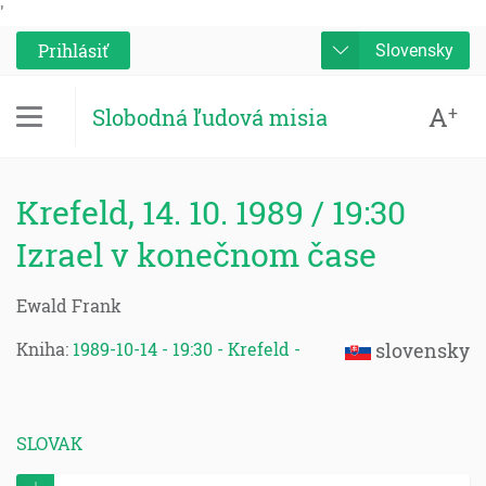
'
Prihlásiť
Slovensky
A
+
Slobodná ľudová misia
Krefeld, 14. 10. 1989 / 19:30
Izrael v konečnom čase
Ewald Frank
Kniha:
1989-10-14 - 19:30 - Krefeld -
slovensky
SLOVAK