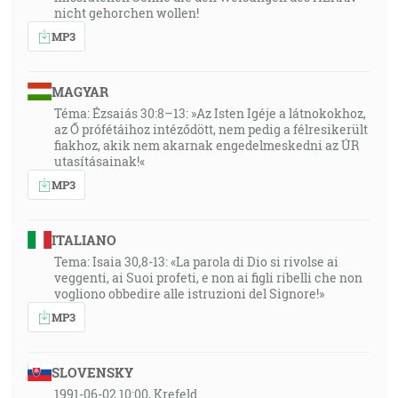
nicht gehorchen wollen!
MP3
MAGYAR
Téma: Ézsaiás 30:8–13: »Az Isten Igéje a látnokokhoz,
az Ő prófétáihoz intéződött, nem pedig a félresikerült
fiakhoz, akik nem akarnak engedelmeskedni az ÚR
utasításainak!«
MP3
ITALIANO
Tema: Isaia 30,8-13: «La parola di Dio si rivolse ai
veggenti, ai Suoi profeti, e non ai figli ribelli che non
vogliono obbedire alle istruzioni del Signore!»
MP3
SLOVENSKY
1991-06-02 10:00, Krefeld