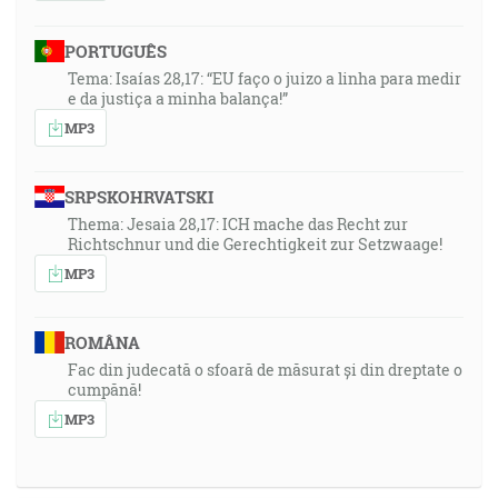
PORTUGUÊS
Tema: Isaías 28,17: “EU faço o juizo a linha para medir
e da justiça a minha balança!”
MP3
SRPSKOHRVATSKI
Thema: Jesaia 28,17: ICH mache das Recht zur
Richtschnur und die Gerechtigkeit zur Setzwaage!
MP3
ROMÂNA
Fac din judecată o sfoară de măsurat și din dreptate o
cumpănă!
MP3