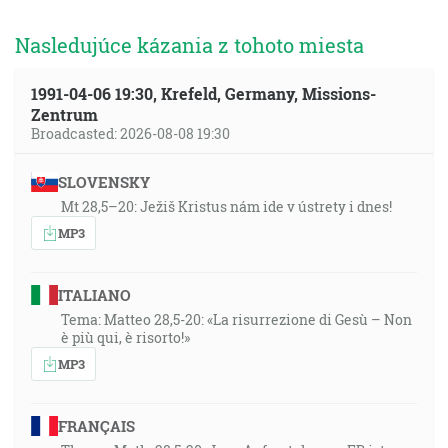
Nasledujúce kázania z tohoto miesta
1991-04-06 19:30, Krefeld, Germany, Missions-
Zentrum
Broadcasted: 2026-08-08 19:30
SLOVENSKY
Mt 28,5–20: Ježiš Kristus nám ide v ústrety i dnes!
MP3
ITALIANO
Tema: Matteo 28,5-20: «La risurrezione di Gesù – Non
è più qui, è risorto!»
MP3
FRANÇAIS