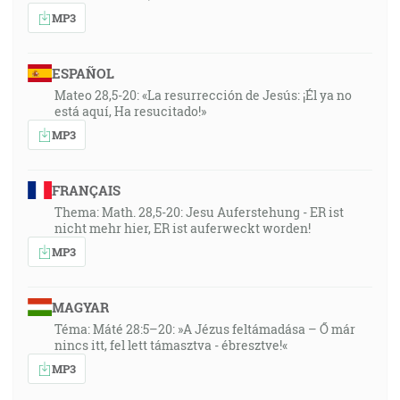
MP3
ESPAÑOL
Mateo 28,5-20: «La resurrección de Jesús: ¡Él ya no
está aquí, Ha resucitado!»
MP3
FRANÇAIS
Thema: Math. 28,5-20: Jesu Auferstehung - ER ist
nicht mehr hier, ER ist auferweckt worden!
MP3
MAGYAR
Téma: Máté 28:5–20: »A Jézus feltámadása – Ő már
nincs itt, fel lett támasztva - ébresztve!«
MP3