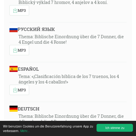
Biblický výklad 7 hromov, 4 anjelov a 4 koní.
MP3
РУССКИЙ ЯЗЫК
Thema: Biblische Einordnung über die 7 Donner, die
4 Engel und die 4 Rosse!
MP3
ESPAÑOL
Tema: «¡Clasificación bíblica de los 7 truenos, los 4
ángeles y los 4 caballos!»
MP3
DEUTSCH
Thema: Biblische Einordnung über die 7 Donner, die
4 Engel und die 4 Rosse!
Wir benutzen Cookies um die Benutzererfahrung unsere App zu
Ich stimme zu
MP3
verbessern.
Mehr...