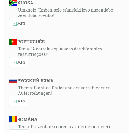
XHOSA
Umxholo: “Imboniselo efanelekileyo ngeentlobo
zeentlobo zovuko!”
MP3
PORTUGUÊS
Tema: “A correta explicação das diferentes
ressurreições!”
MP3
РУССКИЙ ЯЗЫК
Thema: Richtige Darlegung der verschiedenen
Auferstehungen!
MP3
ROMÂNA
Tema: Prezentarea corecta a diferitelor invieri.