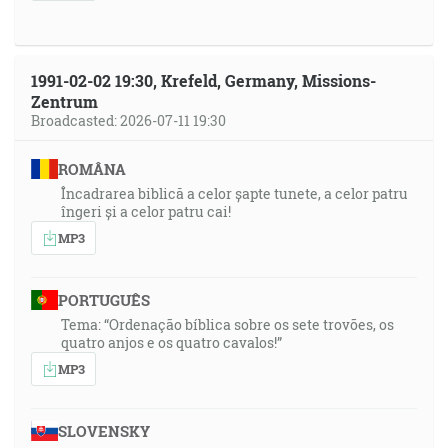
1991-02-02 19:30, Krefeld, Germany, Missions-
Zentrum
Broadcasted: 2026-07-11 19:30
ROMÂNA
Încadrarea biblică a celor șapte tunete, a celor patru
îngeri și a celor patru cai!
MP3
PORTUGUÊS
Tema: “Ordenação bíblica sobre os sete trovões, os
quatro anjos e os quatro cavalos!”
MP3
SLOVENSKY