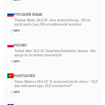
РУССКИЙ ЯЗЫК
Thema: Math. 28,5-20: Jesu Auferstehung - ER ist
nicht mehr hier, ER ist auferweckt worden!
MP3
POLSKI
Temat: Mat. 28,5-20: Zmartwychwstanie Jezusa - Nie
ma go tu, bo wstał z martwych!
MP3
PORTUGUÊS
Tema: Mateus 28,5-20: “A ressurreição de Jesus — ELE
não está mais aqui, ELE ressuscitou!”
MP3