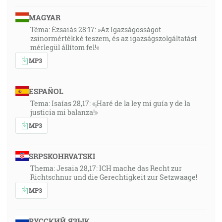
MAGYAR
Téma: Ézsaiás 28:17: »Az Igazságosságot
zsinormértékké teszem, és az igazságszolgáltatást
mérlegül állítom fel!«
MP3
ESPAÑOL
Tema: Isaías 28,17: «¡Haré de la ley mi guía y de la
justicia mi balanza!»
MP3
SRPSKOHRVATSKI
Thema: Jesaia 28,17: ICH mache das Recht zur
Richtschnur und die Gerechtigkeit zur Setzwaage!
MP3
РУССКИЙ ЯЗЫК