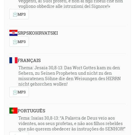
veggenti, ai Suoi profeti, e non ai figli ribelli che non
vogliono obbedire alle istruzioni del Signore!»
MP3
SRPSKOHRVATSKI
MP3
FRANÇAIS
Thema: Jesaia 30,8-13: Das Wort Gottes kam zu den
Sehern, zu Seinen Propheten und nicht zu den
missratenen Söhne die den Weisungen des HERRN
nicht gehorchen wollen!
MP3
PORTUGUÊS
Tema: Isaías 30,8-13: “A Palavra de Deus veio aos
videntes, aos seus profetas, e não aos filhos rebeldes
que não querem obedecer às instruções do SENHOR!”