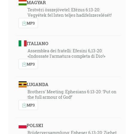
MAGYAR
Testvéri összejövetel: Efézus 6:13-20:
Vegyétek fel Isten teljes hadifelszerelését!
MP3
ITALIANO
Assemblea dei fratelli: Efesini 6,13-20:
«Indossate l'armatura completa di Dio!»
MP3
LUGANDA
Brothers' Meeting: Ephesians 6:13-20: ‘Put on
the full armour of God!’
MP3
POLSKI
Brüderversammlung: Epheser 6,13-20: Ziehet