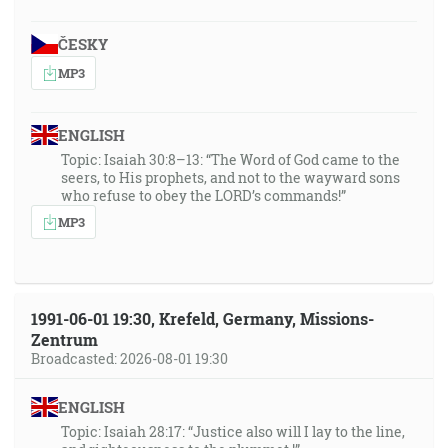
ČESKY
MP3
ENGLISH
Topic: Isaiah 30:8–13: “The Word of God came to the
seers, to His prophets, and not to the wayward sons
who refuse to obey the LORD’s commands!”
MP3
1991-06-01 19:30, Krefeld, Germany, Missions-
Zentrum
Broadcasted: 2026-08-01 19:30
ENGLISH
Topic: Isaiah 28:17: “Justice also will I lay to the line,