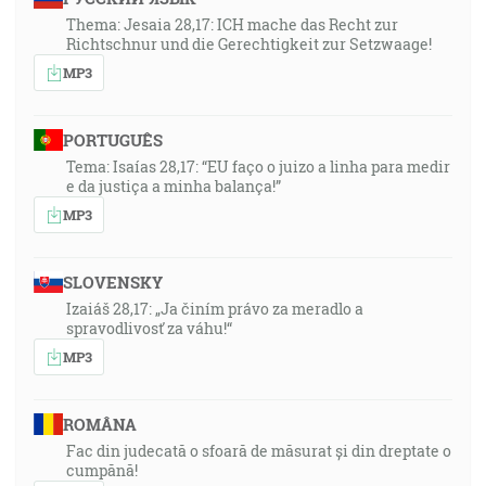
Thema: Jesaia 28,17: ICH mache das Recht zur
Richtschnur und die Gerechtigkeit zur Setzwaage!
MP3
PORTUGUÊS
Tema: Isaías 28,17: “EU faço o juizo a linha para medir
e da justiça a minha balança!”
MP3
SLOVENSKY
Izaiáš 28,17: „Ja činím právo za meradlo a
spravodlivosť za váhu!“
MP3
ROMÂNA
Fac din judecată o sfoară de măsurat și din dreptate o
cumpănă!