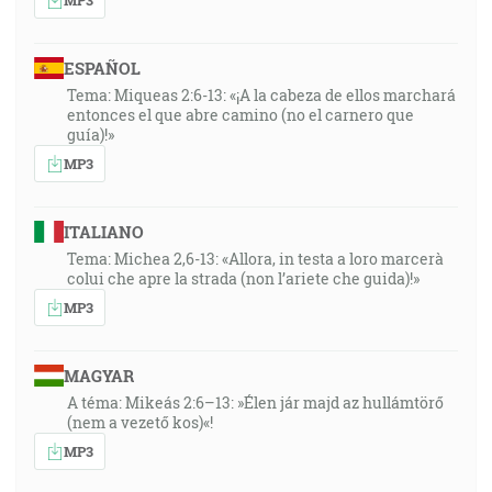
ESPAÑOL
Tema: Miqueas 2:6-13: «¡A la cabeza de ellos marchará
entonces el que abre camino (no el carnero que
guía)!»
MP3
ITALIANO
Tema: Michea 2,6-13: «Allora, in testa a loro marcerà
colui che apre la strada (non l’ariete che guida)!»
MP3
MAGYAR
A téma: Mikeás 2:6–13: »Élen jár majd az hullámtörő
(nem a vezető kos)«!
MP3