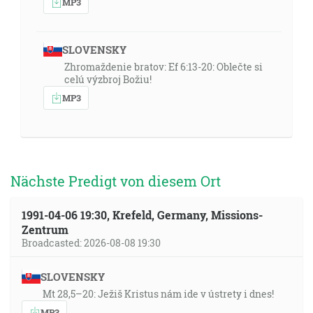
MP3
SLOVENSKY
Zhromaždenie bratov: Ef 6:13-20: Oblečte si
celú výzbroj Božiu!
MP3
Nächste Predigt von diesem Ort
1991-04-06 19:30, Krefeld, Germany, Missions-
Zentrum
Broadcasted: 2026-08-08 19:30
SLOVENSKY
Mt 28,5–20: Ježiš Kristus nám ide v ústrety i dnes!
MP3