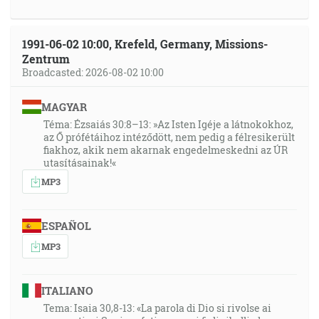
1991-06-02 10:00, Krefeld, Germany, Missions-
Zentrum
Broadcasted: 2026-08-02 10:00
MAGYAR
Téma: Ézsaiás 30:8–13: »Az Isten Igéje a látnokokhoz,
az Ő prófétáihoz intéződött, nem pedig a félresikerült
fiakhoz, akik nem akarnak engedelmeskedni az ÚR
utasításainak!«
MP3
ESPAÑOL
MP3
ITALIANO
Tema: Isaia 30,8-13: «La parola di Dio si rivolse ai