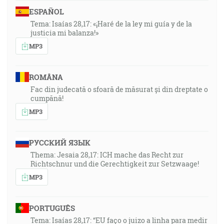
ESPAÑOL
Tema: Isaías 28,17: «¡Haré de la ley mi guía y de la
justicia mi balanza!»
MP3
ROMÂNA
Fac din judecată o sfoară de măsurat și din dreptate o
cumpănă!
MP3
РУССКИЙ ЯЗЫК
Thema: Jesaia 28,17: ICH mache das Recht zur
Richtschnur und die Gerechtigkeit zur Setzwaage!
MP3
PORTUGUÊS
Tema: Isaías 28,17: “EU faço o juizo a linha para medir