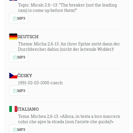
Topic: Micah 2:6–13: “The breaker (not the leading
ram) is come up before them!”
MP3
DEUTSCH
Thema: Micha 2,6-13: An ihrer Spitze zieht dann der
Durchbrecher dahin (nicht der leitende Widder)!
MP3
ČESKY
1991-02-03-1000-czech
MP3
ITALIANO
Tema: Michea 2,6-13: «Allora, in testa a loro marcerà
colui che apre la strada (non l’ariete che guida)!»
MP3