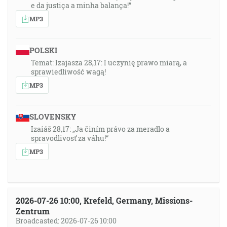
e da justiça a minha balança!”
MP3
POLSKI
Temat: Izajasza 28,17: I uczynię prawo miarą, a
sprawiedliwość wagą!
MP3
SLOVENSKY
Izaiáš 28,17: „Ja činím právo za meradlo a
spravodlivosť za váhu!“
MP3
2026-07-26 10:00, Krefeld, Germany, Missions-
Zentrum
Broadcasted: 2026-07-26 10:00