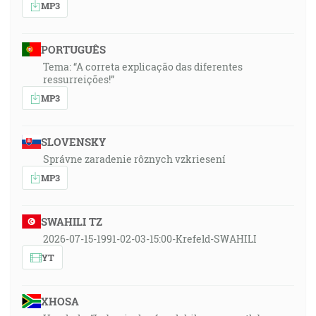
MP3
PORTUGUÊS
Tema: “A correta explicação das diferentes
ressurreições!”
MP3
SLOVENSKY
Správne zaradenie rôznych vzkriesení
MP3
SWAHILI TZ
2026-07-15-1991-02-03-15:00-Krefeld-SWAHILI
YT
XHOSA