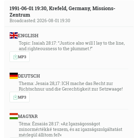
podľa svojich skutkov. A more vydalo mŕtvych, ktorí
1991-06-01 19:30, Krefeld, Germany, Missions-
boli v ňom, i smrť i peklo daly mŕtvych, ktorí boli v
Zentrum
nich, a boli súdení jeden každý podľa svojich skutkov.
Broadcasted: 2026-08-01 19:30
[Zj 20:11-13]
ENGLISH
Topic: Isaiah 28:17: “Justice also will I lay to the line,
and righteousness to the plummet.!”
MP3
DEUTSCH
Thema: Jesaia 28,17: ICH mache das Recht zur
Richtschnur und die Gerechtigkeit zur Setzwaage!
MP3
MAGYAR
Téma: Ézsaiás 28:17: »Az Igazságosságot
zsinormértékké teszem, és az igazságszolgáltatást
mérlegül állítom fel!«