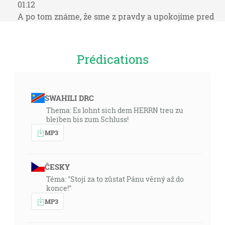
01:12
A po tom známe, že sme z pravdy a upokojíme pred
ním svoje srdcia, že keď nás obviňuje naše srdce, že
Bôh je väčší, ako je naše srdce, a vie všetko. Milovaní,
keď nás neobviňuje naše srdce, máme smelú dôveru
Prédications
k Bohu a všetko, čokoľvek prosíme, berieme od neho,
lebo zachovávame jeho prikázania a činíme to, čo je
ľúbe pred ním. [1J 3:19-22]
SWAHILI DRC
Thema: Es lohnt sich dem HERRN treu zu
02:42
bleiben bis zum Schluss!
A toto je tá smelá dôvera, ktorú máme k nemu, že keď
MP3
prosíme niečo podľa jeho vôle, čuje nás. A keď vieme,
že nás čuje, za čokoľvek prosíme, vieme, že máme
splnené svoje prosby, ktoré sme prosili od neho. [1J
ČESKY
5:14-15]
Téma: "Stojí za to zůstat Pánu věrný až do
konce!"
05:27
MP3
Hľa, panna počne a porodí syna, a nazovú jeho meno
Immanuel, čo je preložené: S nami Bôh. [Mt 1:23]