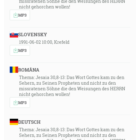
48:24
missratenen Söhne die den Weisungen des HERRN
nicht gehorchen wollen!
A toto evanjelium kráľovstva bude hlásané po celom
svete na svedoctvo všetkým národom, a vtedy prijde
MP3
koniec. [Mt 24:14]
SLOVENSKY
49:03
1991-06-02 10:00, Krefeld
A ja, keď budem povýšený od zeme, všetkých
MP3
potiahnem k sebe. [Jn 12:32]
49:39
ROMÂNA
Preto aj Bôh jeho povýšil nad všetko a dal mu z
Thema: Jesaia 30,8-13: Das Wort Gottes kam zu den
ľúbosti meno, ktoré je nad každé meno, aby sa v mene
Sehern, zu Seinen Propheten und nicht zu den
missratenen Söhne die den Weisungen des HERRN
Ježiša sklonilo každé koleno bytostí ponebeských a
nicht gehorchen wollen!
pozemských i podzemských, a každý jazyk aby
MP3
vyznal, že Ježiš Kristus je Pánom, na slávu Boha Otca.
[Fp 2:9-11]
DEUTSCH
50:47
Thema: Jesaia 30,8-13: Das Wort Gottes kam zu den
Keďže i Židia žiadajú znamenia, i Gréci hľadajú
Sehern, zu Seinen Propheten und nicht zu den