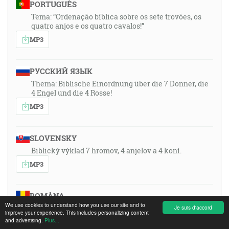
PORTUGUÊS
Tema: “Ordenação bíblica sobre os sete trovões, os
quatro anjos e os quatro cavalos!”
MP3
РУССКИЙ ЯЗЫК
Thema: Biblische Einordnung über die 7 Donner, die
4 Engel und die 4 Rosse!
MP3
SLOVENSKY
Biblický výklad 7 hromov, 4 anjelov a 4 koní.
MP3
ROMÂNA
We use cookies to understand how you use our site and to
Încadrarea biblică a celor șapte tunete, a celor patru
Je suis d'accord
improve your experience. This includes personalizing content
îngeri și a celor patru cai!
and advertising.
Plus...