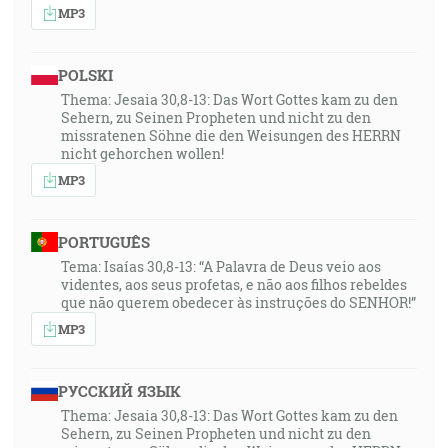
MP3
poznania Syna Božieho, v dokonalého muža, k miere
dospelosti plnosti Kristovej … [Ef 4:13]
POLSKI
43:54
Thema: Jesaia 30,8-13: Das Wort Gottes kam zu den
Ale ide hodina a je teraz, keď praví modlitebníci budú
Sehern, zu Seinen Propheten und nicht zu den
sa modliť Otcovi v duchu a v pravde, lebo aj Otec
missratenen Söhne die den Weisungen des HERRN
nicht gehorchen wollen!
hľadá takých modlitebníkov, ktorí by sa mu tak
MP3
modlili. [Jn 4:23]
44:05
PORTUGUÊS
Bôh je duch, a tí, ktorí sa mu modlia, musia sa modliť
Tema: Isaías 30,8-13: “A Palavra de Deus veio aos
v duchu a v pravde. [Jn 4:24]
videntes, aos seus profetas, e não aos filhos rebeldes
que não querem obedecer às instruções do SENHOR!”
46:23
MP3
Ja musím konať skutky toho, ktorý ma poslal, dokiaľ
je deň; ide noc, keď nebude môcť nikto pracovať. [Jn
РУССКИЙ ЯЗЫК
9:4]
Thema: Jesaia 30,8-13: Das Wort Gottes kam zu den
Sehern, zu Seinen Propheten und nicht zu den