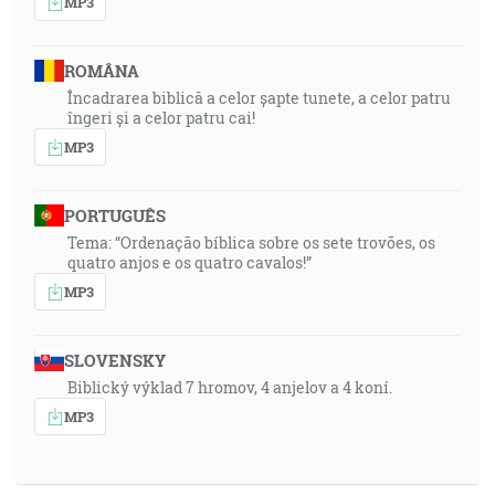
MP3
ROMÂNA
Încadrarea biblică a celor șapte tunete, a celor patru
îngeri și a celor patru cai!
MP3
PORTUGUÊS
Tema: “Ordenação bíblica sobre os sete trovões, os
quatro anjos e os quatro cavalos!”
MP3
SLOVENSKY
Biblický výklad 7 hromov, 4 anjelov a 4 koní.
MP3