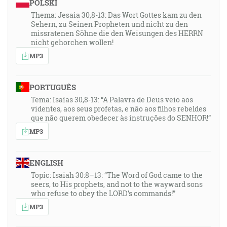
POLSKI
33:15
A bol večer, a bolo ráno, prvý deň. [1M 1:5]
Thema: Jesaia 30,8-13: Das Wort Gottes kam zu den
Sehern, zu Seinen Propheten und nicht zu den
missratenen Söhne die den Weisungen des HERRN
34:40
nicht gehorchen wollen!
A chrámu som nevidel v ňom, lebo Pán Bôh,
MP3
všemohúci, je jeho chrámom a Baránok. [Zj 21:22]
PORTUGUÊS
35:27
Tema: Isaías 30,8-13: “A Palavra de Deus veio aos
A videl som a hľa, Baránok stál na vrchu Sione a s
videntes, aos seus profetas, e não aos filhos rebeldes
ním sto štyridsaťštyri tisíc takých, ktorí majú jeho
que não querem obedecer às instruções do SENHOR!”
meno a meno jeho Otca napísané na svojich čelách. …
MP3
To sú tí, ktorí sa nepoškvrnili so ženami, lebo sú
panenci. [Zj 14:1, 4]
ENGLISH
35:41
Topic: Isaiah 30:8–13: “The Word of God came to the
seers, to His prophets, and not to the wayward sons
***Hozeáš, Jeremiáš... "žena" duchovne označuje
who refuse to obey the LORD’s commands!”
zbor... toto neviem nájsť***
MP3
36:11