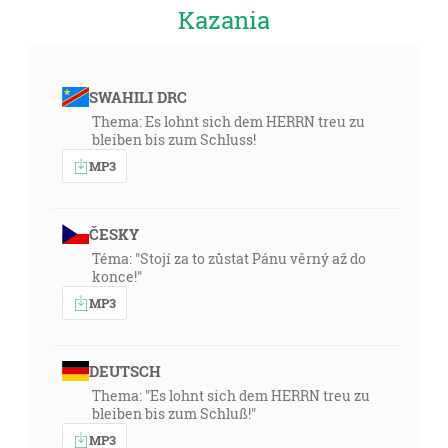
keď nás neobviňuje naše srdce, máme smelú dôveru
Kazania
k Bohu a všetko, čokoľvek prosíme, berieme od neho,
lebo zachovávame jeho prikázania a činíme to, čo je
ľúbe pred ním. [1J 3:19-22]
SWAHILI DRC
Thema: Es lohnt sich dem HERRN treu zu
02:42
bleiben bis zum Schluss!
A toto je tá smelá dôvera, ktorú máme k nemu, že keď
MP3
prosíme niečo podľa jeho vôle, čuje nás. A keď vieme,
že nás čuje, za čokoľvek prosíme, vieme, že máme
splnené svoje prosby, ktoré sme prosili od neho. [1J
ČESKY
5:14-15]
Téma: "Stojí za to zůstat Pánu věrný až do
konce!"
05:27
MP3
Hľa, panna počne a porodí syna, a nazovú jeho meno
Immanuel, čo je preložené: S nami Bôh. [Mt 1:23]
DEUTSCH
07:08
Thema: "Es lohnt sich dem HERRN treu zu
A toto evanjelium kráľovstva bude hlásané po celom
bleiben bis zum Schluß!"
svete na svedoctvo všetkým národom, a vtedy prijde
MP3