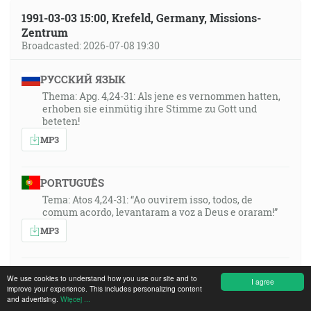
1991-03-03 15:00, Krefeld, Germany, Missions-
Zentrum
Broadcasted: 2026-07-08 19:30
РУССКИЙ ЯЗЫК
Thema: Apg. 4,24-31: Als jene es vernommen hatten,
erhoben sie einmütig ihre Stimme zu Gott und
beteten!
MP3
PORTUGUÊS
Tema: Atos 4,24-31: “Ao ouvirem isso, todos, de
comum acordo, levantaram a voz a Deus e oraram!”
MP3
SLOVENSKY
We use cookies to understand how you use our site and to
I agree
improve your experience. This includes personalizing content
Sk 4,24–31: „Keď to počuli, jednomyseľne pozdvihli
and advertising.
Więcej ...
svoj hlas k Bohu a modlili sa!“