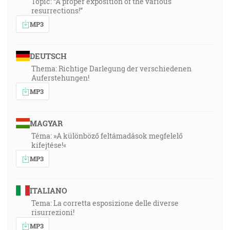
Topic: “A proper exposition of the various
resurrections!”
MP3
DEUTSCH
Thema: Richtige Darlegung der verschiedenen
Auferstehungen!
MP3
MAGYAR
Téma: »A különböző feltámadások megfelelő
kifejtése!«
MP3
ITALIANO
Tema: La corretta esposizione delle diverse
risurrezioni!
MP3