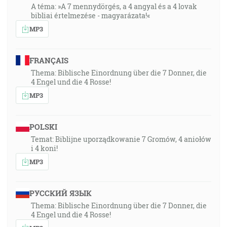
A téma: »A 7 mennydörgés, a 4 angyal és a 4 lovak
bibliai értelmezése - magyarázata!«
MP3
FRANÇAIS
Thema: Biblische Einordnung über die 7 Donner, die
4 Engel und die 4 Rosse!
MP3
POLSKI
Temat: Biblijne uporządkowanie 7 Gromów, 4 aniołów
i 4 koni!
MP3
РУССКИЙ ЯЗЫК
Thema: Biblische Einordnung über die 7 Donner, die
4 Engel und die 4 Rosse!