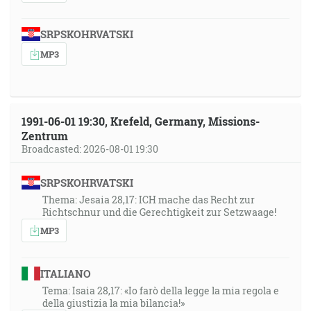
40:47
A Písmo predvidiac, že Bôh z viery ospravedlňuje
SRPSKOHRVATSKI
pohanov, predzvestovalo Abrahámovi: Požehnané
budú v tebe všetky národy. [Gl 3:8]
MP3
41:42
Šimon práve rozprával, ako Bôh najprv pohliadol, aby
1991-06-01 19:30, Krefeld, Germany, Missions-
vzal z pohanov ľud na svoje meno. A s tým sa
Zentrum
srovnávajú slová prorokov, ako je napísané: Potom sa
Broadcasted: 2026-08-01 19:30
navrátim a zase vystavím padlý stán Dávidov i jeho
zboreniny znova vybudujem a postavím ho rovno …
SRPSKOHRVATSKI
[Sk 15:14-16]
Thema: Jesaia 28,17: ICH mache das Recht zur
Richtschnur und die Gerechtigkeit zur Setzwaage!
43:30
MP3
… až by sme všetci dospeli v jednotu viery a plného
poznania Syna Božieho, v dokonalého muža, k miere
dospelosti plnosti Kristovej … [Ef 4:13]
ITALIANO
Tema: Isaia 28,17: «Io farò della legge la mia regola e
della giustizia la mia bilancia!»
43:54