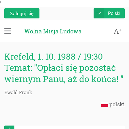
'
Zaloguj się
Polski
A
+
Wolna Misja Ludowa
Krefeld, 1. 10. 1988 / 19:30
Temat: "Opłaci się pozostać
wiernym Panu, aż do końca! "
Ewald Frank
polski