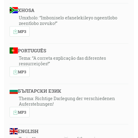
XHOSA
Umxholo: “Imboniselo efanelekileyo ngeentlobo
zeentlobo zovuko!”
MP3
PORTUGUÊS
Tema: “A correta explicação das diferentes
ressurreições!”
MP3
БЪЛГАРСКИ ЕЗИК
Thema: Richtige Darlegung der verschiedenen
Auferstehungen!
MP3
ENGLISH