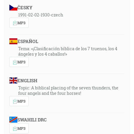
ČESKY
1991-02-02-1930-czech
MP3
ESPAÑOL
Tema: «¡Clasificación bíblica de los 7 truenos, los 4
ángeles y los 4 caballos!»
MP3
ENGLISH
Topic: A biblical placing of the seven thunders, the
four angels and the four horses!
MP3
SWAHILI DRC
MP3