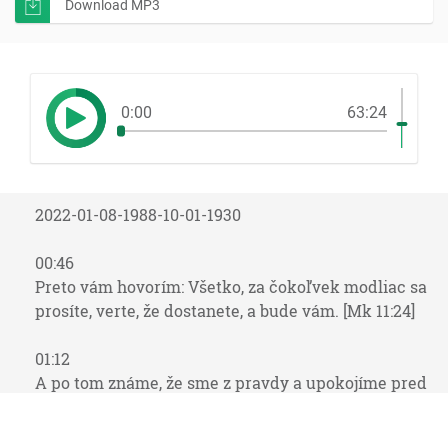
Download MP3
0:00
63:24
2022-01-08-1988-10-01-1930
00:46
Preto vám hovorím: Všetko, za čokoľvek modliac sa
prosíte, verte, že dostanete, a bude vám. [Mk 11:24]
01:12
A po tom známe, že sme z pravdy a upokojíme pred
ním svoje srdcia, že keď nás obviňuje naše srdce, že
Bôh je väčší, ako je naše srdce, a vie všetko. Milovaní,