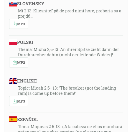
SLOVENSKY
Mi 2:13: Kliesniteľ pôjde pred nimi hore; preboria sa a
prejdú…
MP3
POLSKI
Thema: Micha 2,6-13: An ihrer Spitze zieht dann der
Durchbrecher dahin (nicht der leitende Widder)!
MP3
ENGLISH
Topic: Micah 2:6–13: “The breaker (not the leading
ram) is come up before them!”
MP3
ESPAÑOL
Tema: Miqueas 2:6-13: «¡A la cabeza de ellos marchará
entonces el que abre camino (no el carnero que