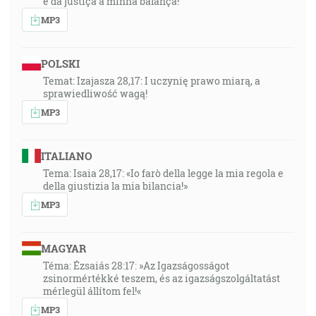
e da justiça a minha balança!”
MP3
POLSKI
Temat: Izajasza 28,17: I uczynię prawo miarą, a
sprawiedliwość wagą!
MP3
ITALIANO
Tema: Isaia 28,17: «Io farò della legge la mia regola e
della giustizia la mia bilancia!»
MP3
MAGYAR
Téma: Ézsaiás 28:17: »Az Igazságosságot
zsinormértékké teszem, és az igazságszolgáltatást
mérlegül állítom fel!«
MP3