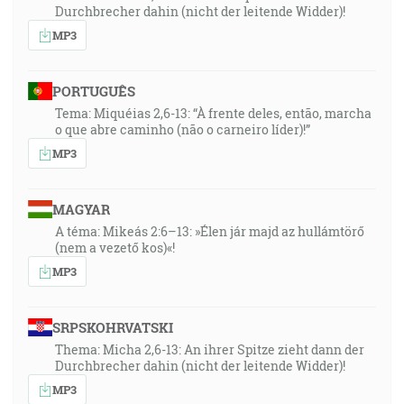
Durchbrecher dahin (nicht der leitende Widder)!
MP3
PORTUGUÊS
Tema: Miquéias 2,6-13: “À frente deles, então, marcha
o que abre caminho (não o carneiro líder)!”
MP3
MAGYAR
A téma: Mikeás 2:6–13: »Élen jár majd az hullámtörő
(nem a vezető kos)«!
MP3
SRPSKOHRVATSKI
Thema: Micha 2,6-13: An ihrer Spitze zieht dann der
Durchbrecher dahin (nicht der leitende Widder)!
MP3