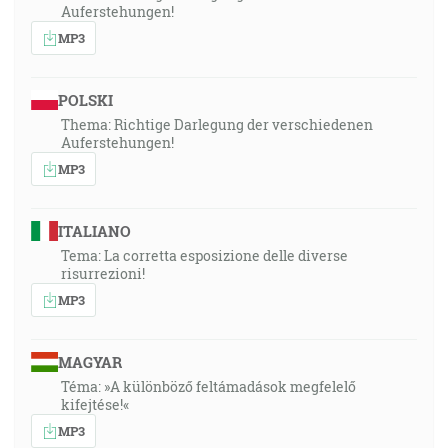
Auferstehungen!
MP3
POLSKI
Thema: Richtige Darlegung der verschiedenen
Auferstehungen!
MP3
ITALIANO
Tema: La corretta esposizione delle diverse
risurrezioni!
MP3
MAGYAR
Téma: »A különböző feltámadások megfelelő
kifejtése!«
MP3