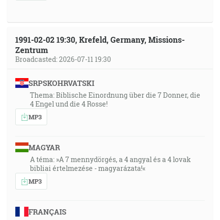
1991-02-02 19:30, Krefeld, Germany, Missions-
Zentrum
Broadcasted: 2026-07-11 19:30
SRPSKOHRVATSKI
Thema: Biblische Einordnung über die 7 Donner, die
4 Engel und die 4 Rosse!
MP3
MAGYAR
A téma: »A 7 mennydörgés, a 4 angyal és a 4 lovak
bibliai értelmezése - magyarázata!«
MP3
FRANÇAIS