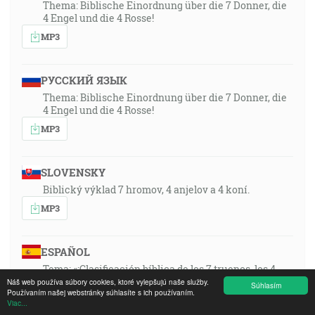
Thema: Biblische Einordnung über die 7 Donner, die
4 Engel und die 4 Rosse!
MP3
РУССКИЙ ЯЗЫК
Thema: Biblische Einordnung über die 7 Donner, die
4 Engel und die 4 Rosse!
MP3
SLOVENSKY
Biblický výklad 7 hromov, 4 anjelov a 4 koní.
MP3
ESPAÑOL
Tema: «¡Clasificación bíblica de los 7 truenos, los 4
ángeles y los 4 caballos!»
Náš web používa súbory cookies, ktoré vylepšujú naše služby.
Súhlasím
Používaním našej webstránky súhlasíte s ich používaním.
MP3
Viac...