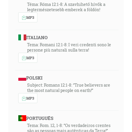
Téma: Róma 12:1-8: A szavhihető hívők a
legtermészetesebb emberek a földön!
MP3
ITALIANO
Tema: Romani 12:1-8: I veri credenti sono le
persone più naturali sulla terra!
MP3
POLSKI
Subject: Romans 12:1-8: “True believers are
the most natural people on earth!”
MP3
PORTUGUÊS
Tema: Rom. 12, 1-8: “Os verdadeiros crentes
são as pessoas mais autênticas da Terra!”