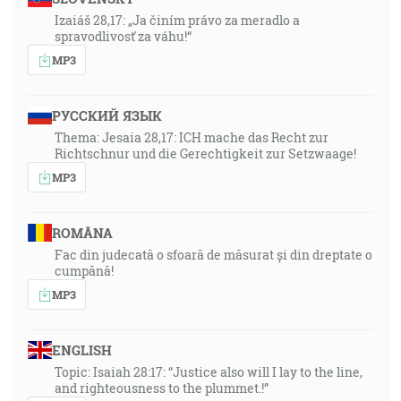
Izaiáš 28,17: „Ja činím právo za meradlo a
spravodlivosť za váhu!“
MP3
РУССКИЙ ЯЗЫК
Thema: Jesaia 28,17: ICH mache das Recht zur
Richtschnur und die Gerechtigkeit zur Setzwaage!
MP3
ROMÂNA
Fac din judecată o sfoară de măsurat și din dreptate o
cumpănă!
MP3
ENGLISH
Topic: Isaiah 28:17: “Justice also will I lay to the line,
and righteousness to the plummet.!”