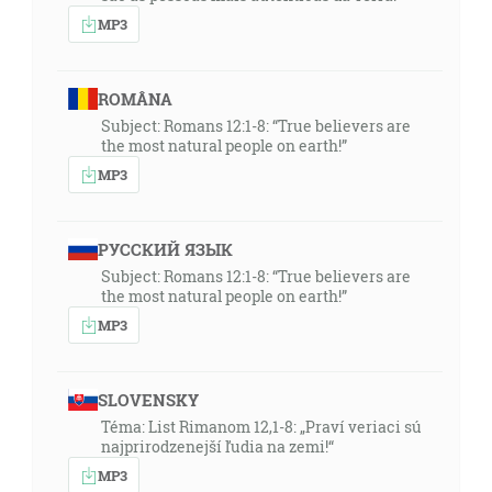
MP3
ROMÂNA
Subject: Romans 12:1-8: “True believers are
the most natural people on earth!”
MP3
РУССКИЙ ЯЗЫК
Subject: Romans 12:1-8: “True believers are
the most natural people on earth!”
MP3
SLOVENSKY
Téma: List Rimanom 12,1-8: „Praví veriaci sú
najprirodzenejší ľudia na zemi!“
MP3