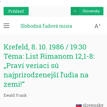
'
Prihlásiť
Slovensky
A
+
Slobodná ľudová misia
Krefeld, 8. 10. 1986 / 19:30
Téma: List Rimanom 12,1-8:
„Praví veriaci sú
najprirodzenejší ľudia na
zemi!“
Ewald Frank
slovensky