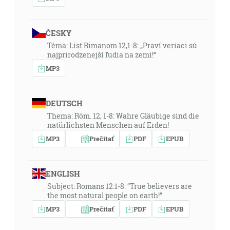
ČESKY
Téma: List Rimanom 12,1-8: „Praví veriaci sú
najprirodzenejší ľudia na zemi!“
MP3
DEUTSCH
Thema: Röm. 12, 1-8: Wahre Gläubige sind die
natürlichsten Menschen auf Erden!
MP3
Prečítať
PDF
EPUB
ENGLISH
Subject: Romans 12:1-8: “True believers are
the most natural people on earth!”
MP3
Prečítať
PDF
EPUB