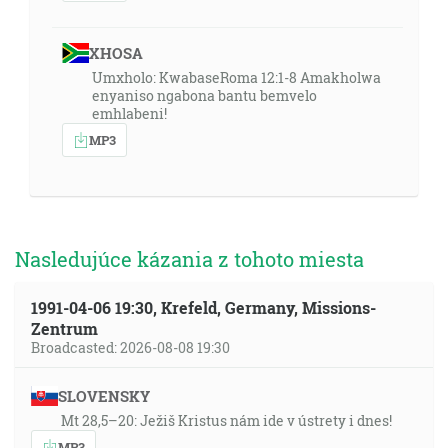
XHOSA
Umxholo: KwabaseRoma 12:1-8 Amakholwa
enyaniso ngabona bantu bemvelo
emhlabeni!
MP3
Nasledujúce kázania z tohoto miesta
1991-04-06 19:30, Krefeld, Germany, Missions-
Zentrum
Broadcasted: 2026-08-08 19:30
SLOVENSKY
Mt 28,5–20: Ježiš Kristus nám ide v ústrety i dnes!
MP3