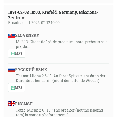
1991-02-03 10:00, Krefeld, Germany, Missions-
Zentrum
Broadcasted: 2026-07-12 10:00
SLOVENSKY
Mi 2:13: Kliesniteľ pôjde pred nimi hore; preboria sa a
prejdú…
MP3
РУССКИЙ ЯЗЫК
Thema: Micha 2,6-13: An ihrer Spitze zieht dann der
Durchbrecher dahin (nicht der leitende Widder)!
MP3
ENGLISH
Topic: Micah 2:6–13: “The breaker (not the leading
ram) is come up before them!”