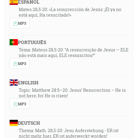
ESPAÑOL
Mateo 28,5-20: «La resurrección de Jesús: ¡Él ya no
está aquí, Ha resucitado!»
MP3
PORTUGUÊS
Tema: Mateus 28,5-20: “A ressurreição de Jesus — ELE
não está mais aqui, ELE ressuscitou!”
MP3
ENGLISH
Topic: Matthew 28:5–20: Jesus’ Resurrection – He is
not here; for He is risen!
MP3
DEUTSCH
Thema: Math. 28,5-20: Jesu Auferstehung - ER ist
nicht mehr hier, ER ist auferweckt worden!