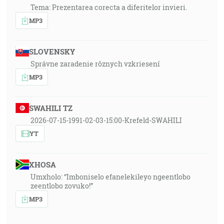
Tema: Prezentarea corecta a diferitelor invieri.
MP3
SLOVENSKY
Správne zaradenie rôznych vzkriesení
MP3
SWAHILI TZ
2026-07-15-1991-02-03-15:00-Krefeld-SWAHILI
YT
XHOSA
Umxholo: “Imboniselo efanelekileyo ngeentlobo
zeentlobo zovuko!”
MP3