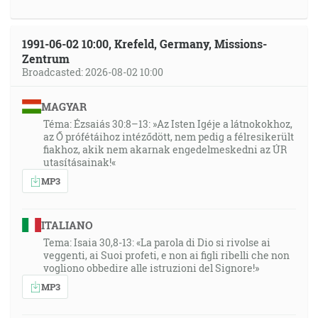
1991-06-02 10:00, Krefeld, Germany, Missions-
Zentrum
Broadcasted: 2026-08-02 10:00
MAGYAR
Téma: Ézsaiás 30:8–13: »Az Isten Igéje a látnokokhoz,
az Ő prófétáihoz intéződött, nem pedig a félresikerült
fiakhoz, akik nem akarnak engedelmeskedni az ÚR
utasításainak!«
MP3
ITALIANO
Tema: Isaia 30,8-13: «La parola di Dio si rivolse ai
veggenti, ai Suoi profeti, e non ai figli ribelli che non
vogliono obbedire alle istruzioni del Signore!»
MP3