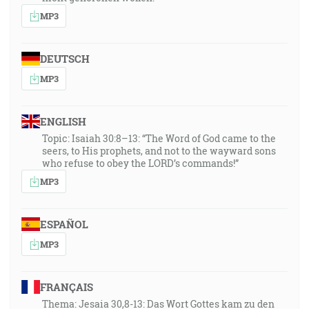
MP3
DEUTSCH
MP3
ENGLISH
Topic: Isaiah 30:8–13: “The Word of God came to the
seers, to His prophets, and not to the wayward sons
who refuse to obey the LORD’s commands!”
MP3
ESPAÑOL
MP3
FRANÇAIS
Thema: Jesaia 30,8-13: Das Wort Gottes kam zu den