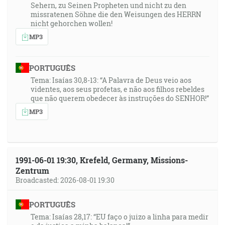
Sehern, zu Seinen Propheten und nicht zu den
missratenen Söhne die den Weisungen des HERRN
nicht gehorchen wollen!
MP3
PORTUGUÊS
Tema: Isaías 30,8-13: “A Palavra de Deus veio aos
videntes, aos seus profetas, e não aos filhos rebeldes
que não querem obedecer às instruções do SENHOR!”
MP3
1991-06-01 19:30, Krefeld, Germany, Missions-
Zentrum
Broadcasted: 2026-08-01 19:30
PORTUGUÊS
Tema: Isaías 28,17: “EU faço o juizo a linha para medir