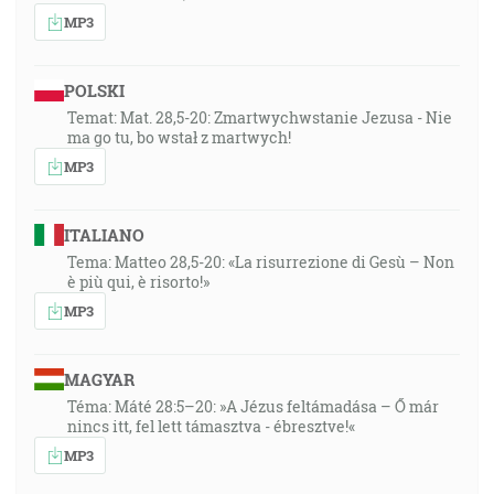
MP3
POLSKI
Temat: Mat. 28,5-20: Zmartwychwstanie Jezusa - Nie
ma go tu, bo wstał z martwych!
MP3
ITALIANO
Tema: Matteo 28,5-20: «La risurrezione di Gesù – Non
è più qui, è risorto!»
MP3
MAGYAR
Téma: Máté 28:5–20: »A Jézus feltámadása – Ő már
nincs itt, fel lett támasztva - ébresztve!«
MP3