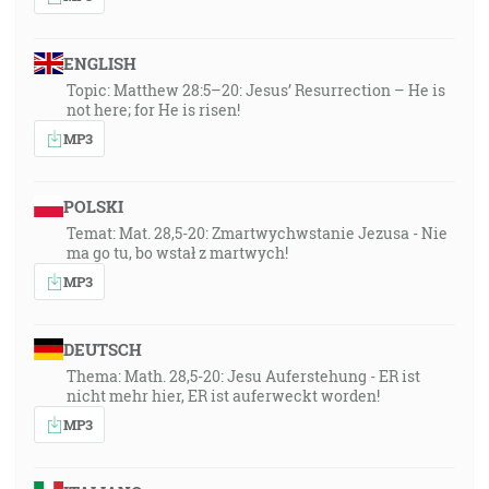
ENGLISH
Topic: Matthew 28:5–20: Jesus’ Resurrection – He is
not here; for He is risen!
MP3
POLSKI
Temat: Mat. 28,5-20: Zmartwychwstanie Jezusa - Nie
ma go tu, bo wstał z martwych!
MP3
DEUTSCH
Thema: Math. 28,5-20: Jesu Auferstehung - ER ist
nicht mehr hier, ER ist auferweckt worden!
MP3