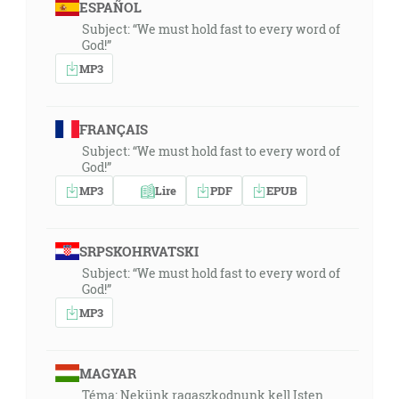
ESPAÑOL
Subject: “We must hold fast to every word of
God!”
MP3
FRANÇAIS
Subject: “We must hold fast to every word of
God!”
MP3
Lire
PDF
EPUB
SRPSKOHRVATSKI
Subject: “We must hold fast to every word of
God!”
MP3
MAGYAR
Téma: Nekünk ragaszkodnunk kell Isten