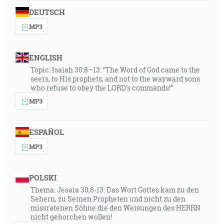
DEUTSCH
MP3
ENGLISH
Topic: Isaiah 30:8–13: “The Word of God came to the
seers, to His prophets, and not to the wayward sons
who refuse to obey the LORD’s commands!”
MP3
ESPAÑOL
MP3
POLSKI
Thema: Jesaia 30,8-13: Das Wort Gottes kam zu den
Sehern, zu Seinen Propheten und nicht zu den
missratenen Söhne die den Weisungen des HERRN
nicht gehorchen wollen!