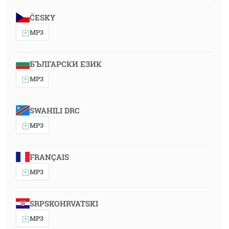
ČESKY
MP3
БЪЛГАРСКИ ЕЗИК
MP3
SWAHILI DRC
MP3
FRANÇAIS
MP3
SRPSKOHRVATSKI
MP3