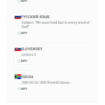
MP3
РУССКИЙ ЯЗЫК
Subject: “We must hold fast to every word of
God!”
MP3
SLOVENSKY
Letnice 2
MP3
XHOSA
1985-06-02-1500-Krefeld-xhosa-
MP3