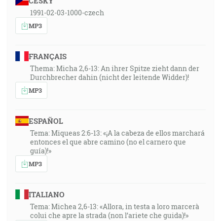
ČESKY
1991-02-03-1000-czech
MP3
FRANÇAIS
Thema: Micha 2,6-13: An ihrer Spitze zieht dann der
Durchbrecher dahin (nicht der leitende Widder)!
MP3
ESPAÑOL
Tema: Miqueas 2:6-13: «¡A la cabeza de ellos marchará
entonces el que abre camino (no el carnero que
guía)!»
MP3
ITALIANO
Tema: Michea 2,6-13: «Allora, in testa a loro marcerà
colui che apre la strada (non l’ariete che guida)!»