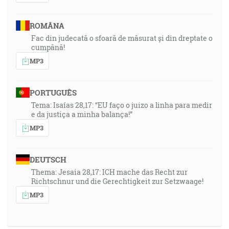
ROMÂNA
Fac din judecată o sfoară de măsurat și din dreptate o
cumpănă!
MP3
PORTUGUÊS
Tema: Isaías 28,17: “EU faço o juizo a linha para medir
e da justiça a minha balança!”
MP3
DEUTSCH
Thema: Jesaia 28,17: ICH mache das Recht zur
Richtschnur und die Gerechtigkeit zur Setzwaage!
MP3