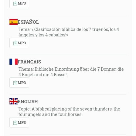
MP3
ESPAÑOL
Tema: «¡Clasificación bíblica de los 7 truenos, los 4
ángeles y los 4 caballos!»
MP3
FRANÇAIS
Thema: Biblische Einordnung über die 7 Donner, die
4 Engel und die 4 Rosse!
MP3
ENGLISH
Topic: A biblical placing of the seven thunders, the
four angels and the four horses!
MP3