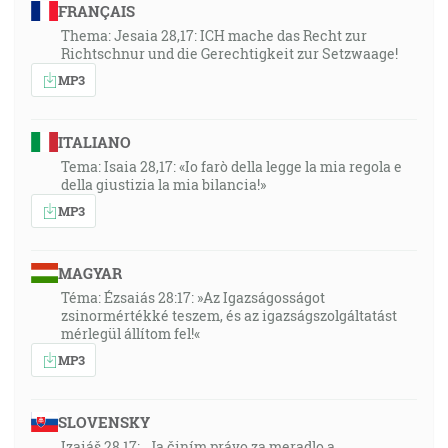
FRANÇAIS
Thema: Jesaia 28,17: ICH mache das Recht zur
Richtschnur und die Gerechtigkeit zur Setzwaage!
MP3
ITALIANO
Tema: Isaia 28,17: «Io farò della legge la mia regola e
della giustizia la mia bilancia!»
MP3
MAGYAR
Téma: Ézsaiás 28:17: »Az Igazságosságot
zsinormértékké teszem, és az igazságszolgáltatást
mérlegül állítom fel!«
MP3
SLOVENSKY
Izaiáš 28,17: „Ja činím právo za meradlo a