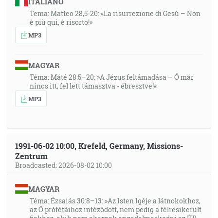
ITALIANO
Tema: Matteo 28,5-20: «La risurrezione di Gesù – Non
è più qui, è risorto!»
MP3
MAGYAR
Téma: Máté 28:5–20: »A Jézus feltámadása – Ő már
nincs itt, fel lett támasztva - ébresztve!«
MP3
1991-06-02 10:00, Krefeld, Germany, Missions-
Zentrum
Broadcasted: 2026-08-02 10:00
MAGYAR
Téma: Ézsaiás 30:8–13: »Az Isten Igéje a látnokokhoz,
az Ő prófétáihoz intéződött, nem pedig a félresikerült