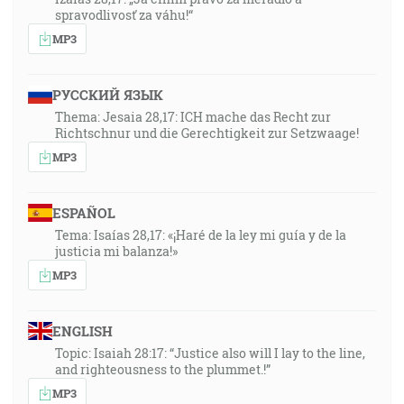
spravodlivosť za váhu!“
MP3
РУССКИЙ ЯЗЫК
Thema: Jesaia 28,17: ICH mache das Recht zur
Richtschnur und die Gerechtigkeit zur Setzwaage!
MP3
ESPAÑOL
Tema: Isaías 28,17: «¡Haré de la ley mi guía y de la
justicia mi balanza!»
MP3
ENGLISH
Topic: Isaiah 28:17: “Justice also will I lay to the line,
and righteousness to the plummet.!”
MP3