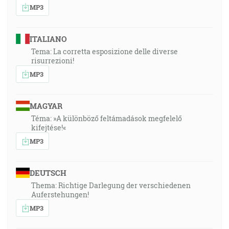
MP3
ITALIANO
Tema: La corretta esposizione delle diverse
risurrezioni!
MP3
MAGYAR
Téma: »A különböző feltámadások megfelelő
kifejtése!«
MP3
DEUTSCH
Thema: Richtige Darlegung der verschiedenen
Auferstehungen!
MP3