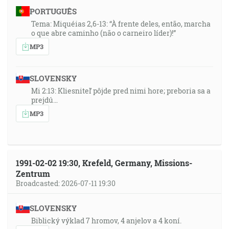
PORTUGUÊS
Tema: Miquéias 2,6-13: “À frente deles, então, marcha
o que abre caminho (não o carneiro líder)!”
MP3
SLOVENSKY
Mi 2:13: Kliesniteľ pôjde pred nimi hore; preboria sa a
prejdú…
MP3
1991-02-02 19:30, Krefeld, Germany, Missions-
Zentrum
Broadcasted: 2026-07-11 19:30
SLOVENSKY
Biblický výklad 7 hromov, 4 anjelov a 4 koní.