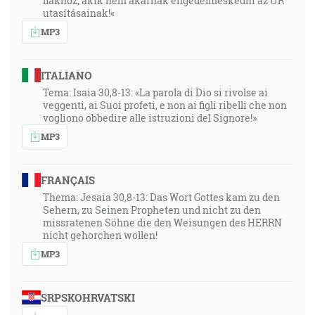
fiakhoz, akik nem akarnak engedelmeskedni az ÚR
utasításainak!«
MP3
ITALIANO
Tema: Isaia 30,8-13: «La parola di Dio si rivolse ai
veggenti, ai Suoi profeti, e non ai figli ribelli che non
vogliono obbedire alle istruzioni del Signore!»
MP3
FRANÇAIS
Thema: Jesaia 30,8-13: Das Wort Gottes kam zu den
Sehern, zu Seinen Propheten und nicht zu den
missratenen Söhne die den Weisungen des HERRN
nicht gehorchen wollen!
MP3
SRPSKOHRVATSKI