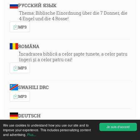
РУССКИЙ ЯЗЫК
Thema: Biblische Einordnung über die 7 Donner, die
4 Engel und die 4 Rosse!
MP3
ROMÂNA
Încadrarea biblică a celor șapte tunete, a celor patru
îngeri și a celor patru cai!
MP3
SWAHILI DRC
MP3
DEUTSCH
Thema: Biblische Einordnung über die 7 Donner, die
We use cookies to understand how you use our site and to
Je suis d'accord
4 Engel und die 4 Rosse!
improve your experience. This includes personalizing content
and advertising.
Plus...
MP3