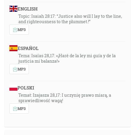
ENGLISH
Topic: Isaiah 28:17: “Justice also will I lay to the line,
and righteousness to the plummet.!”
MP3
ESPAÑOL
Tema: Isaías 28,17: «¡Haré de la ley mi guía y de la
justicia mi balanza!»
MP3
POLSKI
Temat: Izajasza 28,17: I uczynię prawo miarą, a
sprawiedliwość wagą!
MP3