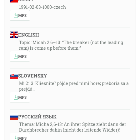
1991-02-03-1000-czech
MP3
ENGLISH
Topic: Micah 2:6–13: “The breaker (not the leading
ram) is come up before them!”
MP3
SLOVENSKY
Mi 2:13: Kliesniteľ pôjde pred nimi hore; preboria sa a
prejdú…
MP3
РУССКИЙ ЯЗЫК
Thema: Micha 2,6-13: An ihrer Spitze zieht dann der
Durchbrecher dahin (nicht der leitende Widder)!
MP3