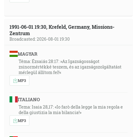
1991-06-01 19:30, Krefeld, Germany, Missions-
Zentrum
Broadcasted: 2026-08-01 19:30
MAGYAR
Téma: Ézsaiás 28:17: »Az Igazságosságot
zsinormértékké teszem, és az igazságszolgáltatást
mérlegül állítom fel!«
MP3
ITALIANO
Tema: Isaia 28,17: «Io farò della legge la mia regola e
della giustizia la mia bilancia!»
MP3