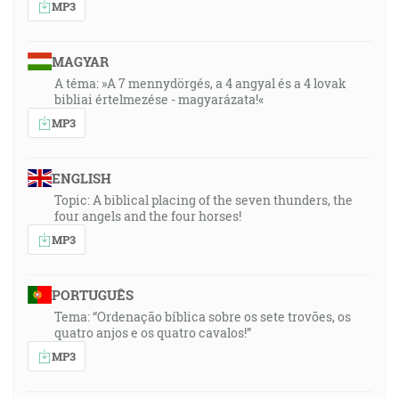
MP3
MAGYAR
A téma: »A 7 mennydörgés, a 4 angyal és a 4 lovak
bibliai értelmezése - magyarázata!«
MP3
ENGLISH
Topic: A biblical placing of the seven thunders, the
four angels and the four horses!
MP3
PORTUGUÊS
Tema: “Ordenação bíblica sobre os sete trovões, os
quatro anjos e os quatro cavalos!”
MP3