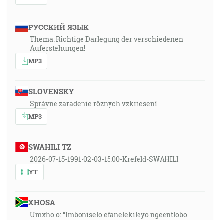
РУССКИЙ ЯЗЫК
Thema: Richtige Darlegung der verschiedenen
Auferstehungen!
MP3
SLOVENSKY
Správne zaradenie rôznych vzkriesení
MP3
SWAHILI TZ
2026-07-15-1991-02-03-15:00-Krefeld-SWAHILI
YT
XHOSA
Umxholo: “Imboniselo efanelekileyo ngeentlobo