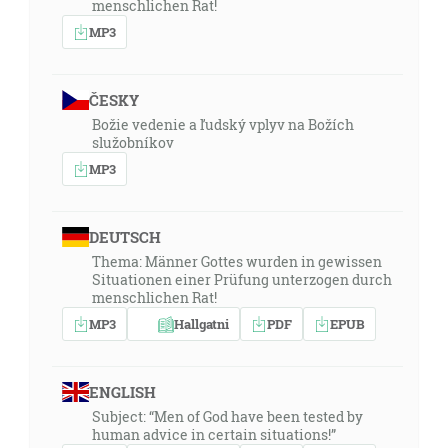
menschlichen Rat!
MP3
ČESKY
Božie vedenie a ľudský vplyv na Božích
služobníkov
MP3
DEUTSCH
Thema: Männer Gottes wurden in gewissen
Situationen einer Prüfung unterzogen durch
menschlichen Rat!
MP3
Hallgatni
PDF
EPUB
ENGLISH
Subject: “Men of God have been tested by
human advice in certain situations!”