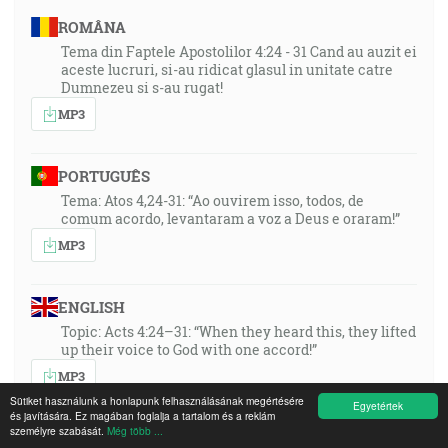
ROMÂNA
Tema din Faptele Apostolilor 4:24 - 31 Cand au auzit ei
aceste lucruri, si-au ridicat glasul in unitate catre
Dumnezeu si s-au rugat!
MP3
PORTUGUÊS
Tema: Atos 4,24-31: “Ao ouvirem isso, todos, de
comum acordo, levantaram a voz a Deus e oraram!”
MP3
ENGLISH
Topic: Acts 4:24–31: “When they heard this, they lifted
up their voice to God with one accord!”
MP3
Sütiket használunk a honlapunk felhasználásának megértésére
Egyetértek
és javítására. Ez magában foglalja a tartalom és a reklám
személyre szabását.
Még több ...
DEUTSCH