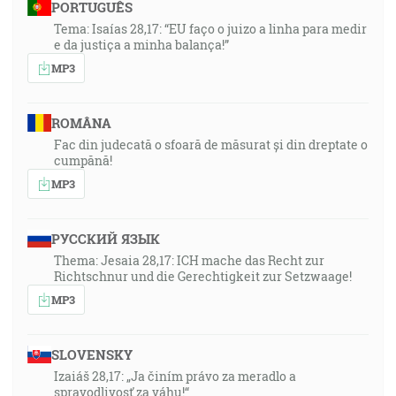
PORTUGUÊS
Tema: Isaías 28,17: “EU faço o juizo a linha para medir
e da justiça a minha balança!”
MP3
ROMÂNA
Fac din judecată o sfoară de măsurat și din dreptate o
cumpănă!
MP3
РУССКИЙ ЯЗЫК
Thema: Jesaia 28,17: ICH mache das Recht zur
Richtschnur und die Gerechtigkeit zur Setzwaage!
MP3
SLOVENSKY
Izaiáš 28,17: „Ja činím právo za meradlo a
spravodlivosť za váhu!“