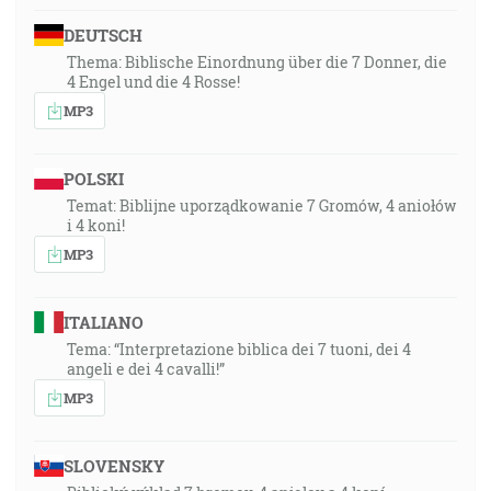
DEUTSCH
Thema: Biblische Einordnung über die 7 Donner, die
4 Engel und die 4 Rosse!
MP3
POLSKI
Temat: Biblijne uporządkowanie 7 Gromów, 4 aniołów
i 4 koni!
MP3
ITALIANO
Tema: “Interpretazione biblica dei 7 tuoni, dei 4
angeli e dei 4 cavalli!”
MP3
SLOVENSKY