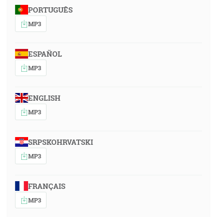
PORTUGUÊS
MP3
ESPAÑOL
MP3
ENGLISH
MP3
SRPSKOHRVATSKI
MP3
FRANÇAIS
MP3