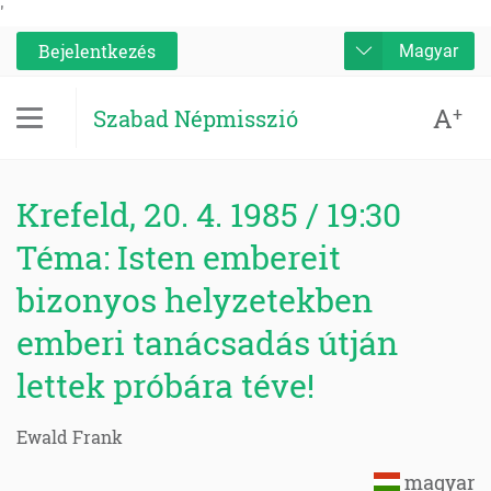
'
Bejelentkezés
Magyar
A
+
Szabad Népmisszió
Krefeld, 20. 4. 1985 / 19:30
Téma: Isten embereit
bizonyos helyzetekben
emberi tanácsadás útján
lettek próbára téve!
Ewald Frank
magyar