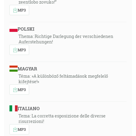
zeentlobo zovuko!”
MP3
POLSKI
Thema: Richtige Darlegung der verschiedenen
Auferstehungen!
MP3
MAGYAR
Téma: »A különböző feltámadások megfelelő
kifejtése!«
MP3
ITALIANO
Tema: La corretta esposizione delle diverse
risurrezioni!
MP3