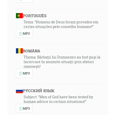
PORTUGUÊS
Tema: “Homens de Deus foram provados em
certas situações pelo conselho humano!”
MP3
ROMÂNA
Thema: Bărbații lui Dumnezeu au fost puși la
încercare în anumite situații prin sfaturi
omenești!
MP3
РУССКИЙ ЯЗЫК
Subject: “Men of God have been tested by
human advice in certain situations!”
MP3