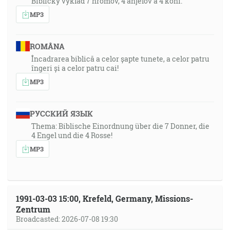
Biblický výklad 7 hromov, 4 anjelov a 4 koní.
MP3
ROMÂNA
Încadrarea biblică a celor șapte tunete, a celor patru
îngeri și a celor patru cai!
MP3
РУССКИЙ ЯЗЫК
Thema: Biblische Einordnung über die 7 Donner, die
4 Engel und die 4 Rosse!
MP3
1991-03-03 15:00, Krefeld, Germany, Missions-
Zentrum
Broadcasted: 2026-07-08 19:30