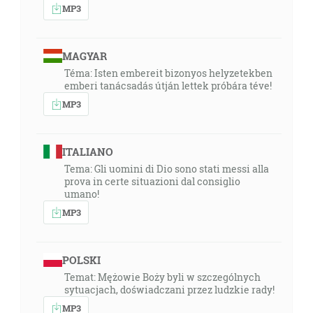
MP3
MAGYAR
Téma: Isten embereit bizonyos helyzetekben
emberi tanácsadás útján lettek próbára téve!
MP3
ITALIANO
Tema: Gli uomini di Dio sono stati messi alla
prova in certe situazioni dal consiglio
umano!
MP3
POLSKI
Temat: Mężowie Boży byli w szczególnych
sytuacjach, doświadczani przez ludzkie rady!
MP3