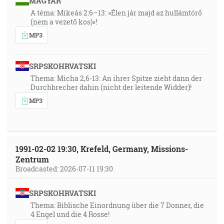
MAGYAR
A téma: Mikeás 2:6–13: »Élen jár majd az hullámtörő
(nem a vezető kos)«!
MP3
SRPSKOHRVATSKI
Thema: Micha 2,6-13: An ihrer Spitze zieht dann der
Durchbrecher dahin (nicht der leitende Widder)!
MP3
1991-02-02 19:30, Krefeld, Germany, Missions-
Zentrum
Broadcasted: 2026-07-11 19:30
SRPSKOHRVATSKI
Thema: Biblische Einordnung über die 7 Donner, die
4 Engel und die 4 Rosse!