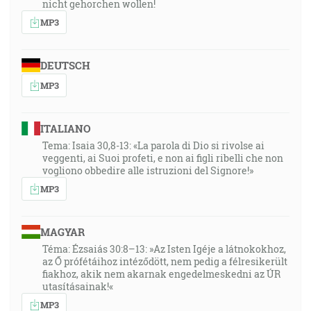
nicht gehorchen wollen!
MP3
DEUTSCH
MP3
ITALIANO
Tema: Isaia 30,8-13: «La parola di Dio si rivolse ai
veggenti, ai Suoi profeti, e non ai figli ribelli che non
vogliono obbedire alle istruzioni del Signore!»
MP3
MAGYAR
Téma: Ézsaiás 30:8–13: »Az Isten Igéje a látnokokhoz,
az Ő prófétáihoz intéződött, nem pedig a félresikerült
fiakhoz, akik nem akarnak engedelmeskedni az ÚR
utasításainak!«
MP3