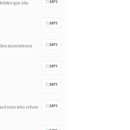
MP3
rebeldes que não
MP3
MP3
 den missratenen
MP3
MP3
MP3
ward sons who refuse