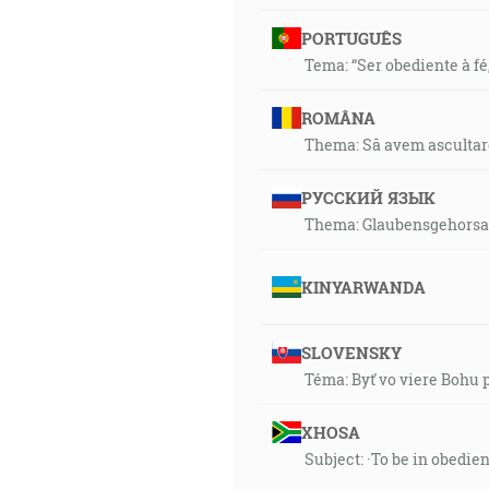
PORTUGUÊS
Tema: “Ser obediente à fé
ROMÂNA
Thema: Să avem ascultar
РУССКИЙ ЯЗЫК
Thema: Glaubensgehorsam
KINYARWANDA
SLOVENSKY
Téma: Byť vo viere Bohu 
XHOSA
Subject: ·To be in obedie