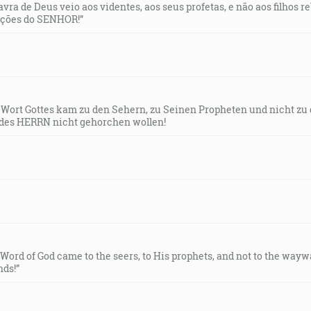
lavra de Deus veio aos videntes, aos seus profetas, e não aos filhos 
uções do SENHOR!”
s Wort Gottes kam zu den Sehern, zu Seinen Propheten und nicht zu
des HERRN nicht gehorchen wollen!
e Word of God came to the seers, to His prophets, and not to the way
ds!”