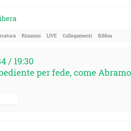
ibera
eratura
Riunioni
LIVE
Collegamenti
Bibbia
84 / 19:30
ediente per fede, come Abramo l