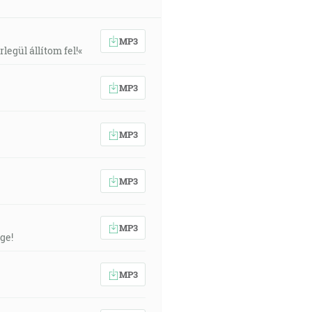
MP3
egül állítom fel!«
MP3
MP3
MP3
MP3
ge!
MP3