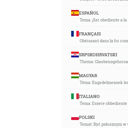
ESPAÑOL
Tema: ¡Ser obediente a la
FRANÇAIS
Obéissant dans la foi c
SRPSKOHRVATSKI
Thema: Glaubensgehorsam
MAGYAR
Téma: Engedelmesnek len
ITALIANO
Tema: Essere obbediente 
POLSKI
Temat: Być psłusznym w 