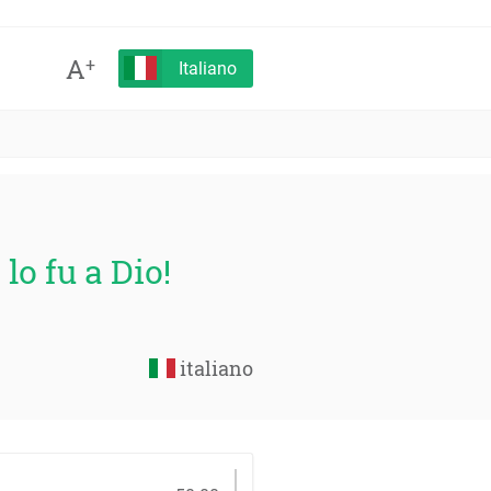
A
+
Italiano
o fu a Dio!
italiano