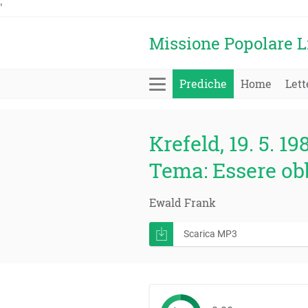
'
Missione Popolare L
Prediche
Home
Lett
Krefeld, 19. 5. 19
Tema: Essere obb
Ewald Frank
Scarica MP3