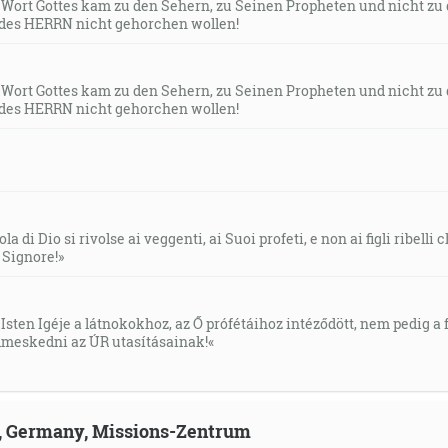
s Wort Gottes kam zu den Sehern, zu Seinen Propheten und nicht zu
des HERRN nicht gehorchen wollen!
s Wort Gottes kam zu den Sehern, zu Seinen Propheten und nicht zu
des HERRN nicht gehorchen wollen!
la di Dio si rivolse ai veggenti, ai Suoi profeti, e non ai figli ribelli
l Signore!»
Isten Igéje a látnokokhoz, az Ő prófétáihoz intéződött, nem pedig a f
meskedni az ÚR utasításainak!«
ld, Germany, Missions-Zentrum