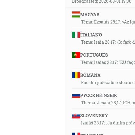
Broadcasted: 2026-08-01 19:30
MAGYAR
Téma: Ézsaiás 28:17: »Az I
ITALIANO
Tema: Isaia 28,17: «Io farò d
PORTUGUÊS
Tema: Isaías 28,17: “EU faç
ROMÂNA
Fac din judecată o sfoară 
РУССКИЙ ЯЗЫК
Thema: Jesaia 28,17: ICH 
SLOVENSKY
Izaiáš 28,17: „Ja činím prá