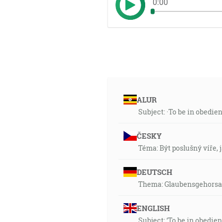
0:00
ALUR
Subject: ·To be in obedie
ČESKY
Téma: Být poslušný víře,
DEUTSCH
Thema: Glaubensgehorsam
ENGLISH
Subject: ‘To be in obedien