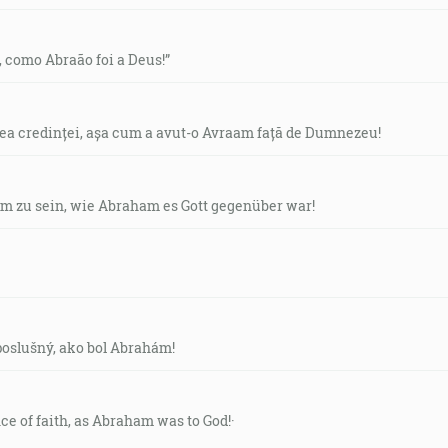
, como Abraão foi a Deus!”
ea credinței, așa cum a avut-o Avraam față de Dumnezeu!
 zu sein, wie Abraham es Gott gegenüber war!
poslušný, ako bol Abrahám!
nce of faith, as Abraham was to God!·