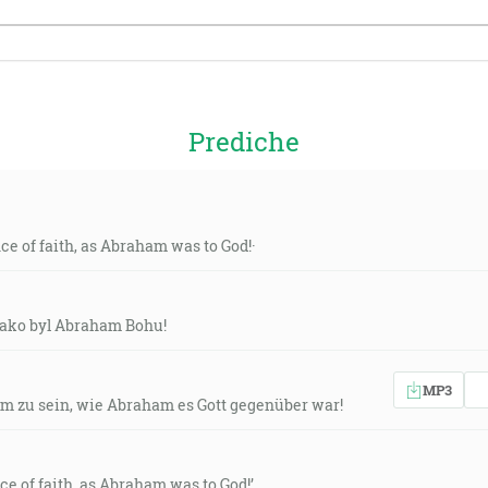
Prediche
nce of faith, as Abraham was to God!·
 jako byl Abraham Bohu!
MP3
 zu sein, wie Abraham es Gott gegenüber war!
ce of faith, as Abraham was to God!’