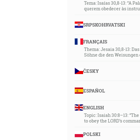
Tema: Isaías 30,8-13: “A Pa
querem obedecer às instr
SRPSKOHRVATSKI
FRANÇAIS
Thema: Jesaia 30,8-13: Da
Söhne die den Weisungen 
ČESKY
ESPAÑOL
ENGLISH
Topic: Isaiah 30:8–13: “Th
to obey the LORD’s comman
POLSKI