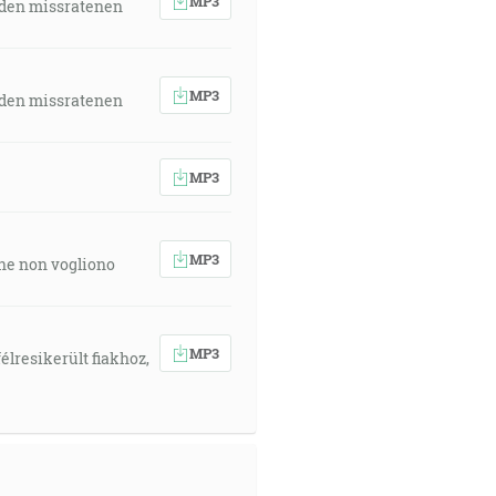
MP3
 den missratenen
MP3
 den missratenen
MP3
MP3
 che non vogliono
MP3
élresikerült fiakhoz,