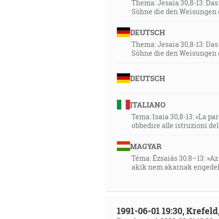
Thema: Jesaia 30,8-13: Da
Söhne die den Weisungen 
DEUTSCH
Thema: Jesaia 30,8-13: Da
Söhne die den Weisungen 
DEUTSCH
ITALIANO
Tema: Isaia 30,8-13: «La paro
obbedire alle istruzioni de
MAGYAR
Téma: Ézsaiás 30:8–13: »Az 
akik nem akarnak engedel
1991-06-01 19:30, Krefe