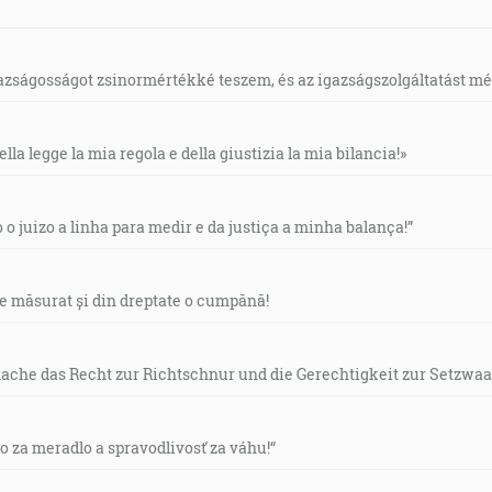
gazságosságot zsinormértékké teszem, és az igazságszolgáltatást mérl
ella legge la mia regola e della giustizia la mia bilancia!»
o o juizo a linha para medir e da justiça a minha balança!”
de măsurat și din dreptate o cumpănă!
mache das Recht zur Richtschnur und die Gerechtigkeit zur Setzwaa
vo za meradlo a spravodlivosť za váhu!“