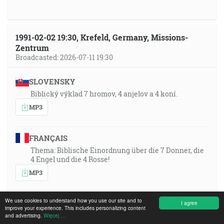
1991-02-02 19:30, Krefeld, Germany, Missions-
Zentrum
Broadcasted: 2026-07-11 19:30
SLOVENSKY
Biblický výklad 7 hromov, 4 anjelov a 4 koní.
MP3
FRANÇAIS
Thema: Biblische Einordnung über die 7 Donner, die
4 Engel und die 4 Rosse!
MP3
We use cookies to understand how you use our site and to
ESPAÑOL
I agree
improve your experience. This includes personalizing content
Tema: «¡Clasificación bíblica de los 7 truenos, los 4
and advertising.
Więcej ...