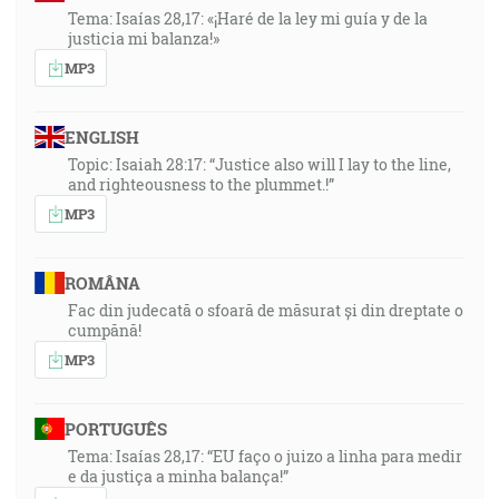
Tema: Isaías 28,17: «¡Haré de la ley mi guía y de la
justicia mi balanza!»
MP3
ENGLISH
Topic: Isaiah 28:17: “Justice also will I lay to the line,
and righteousness to the plummet.!”
MP3
ROMÂNA
Fac din judecată o sfoară de măsurat și din dreptate o
cumpănă!
MP3
PORTUGUÊS
Tema: Isaías 28,17: “EU faço o juizo a linha para medir
e da justiça a minha balança!”