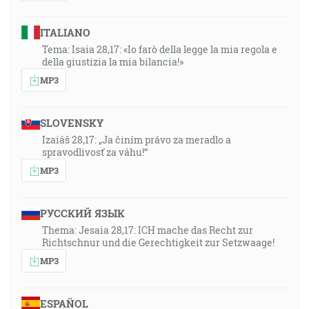
ITALIANO
Tema: Isaia 28,17: «Io farò della legge la mia regola e
della giustizia la mia bilancia!»
MP3
SLOVENSKY
Izaiáš 28,17: „Ja činím právo za meradlo a
spravodlivosť za váhu!“
MP3
РУССКИЙ ЯЗЫК
Thema: Jesaia 28,17: ICH mache das Recht zur
Richtschnur und die Gerechtigkeit zur Setzwaage!
MP3
ESPAÑOL