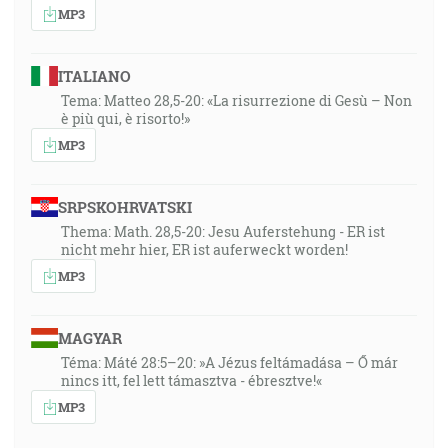
MP3
ITALIANO
Tema: Matteo 28,5-20: «La risurrezione di Gesù – Non
è più qui, è risorto!»
MP3
SRPSKOHRVATSKI
Thema: Math. 28,5-20: Jesu Auferstehung - ER ist
nicht mehr hier, ER ist auferweckt worden!
MP3
MAGYAR
Téma: Máté 28:5–20: »A Jézus feltámadása – Ő már
nincs itt, fel lett támasztva - ébresztve!«
MP3