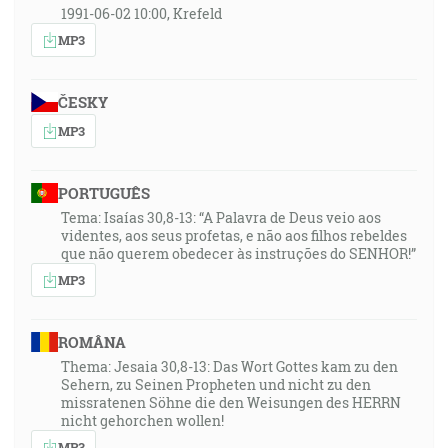
1991-06-02 10:00, Krefeld
MP3
ČESKY
MP3
PORTUGUÊS
Tema: Isaías 30,8-13: “A Palavra de Deus veio aos
videntes, aos seus profetas, e não aos filhos rebeldes
que não querem obedecer às instruções do SENHOR!”
MP3
ROMÂNA
Thema: Jesaia 30,8-13: Das Wort Gottes kam zu den
Sehern, zu Seinen Propheten und nicht zu den
missratenen Söhne die den Weisungen des HERRN
nicht gehorchen wollen!
MP3