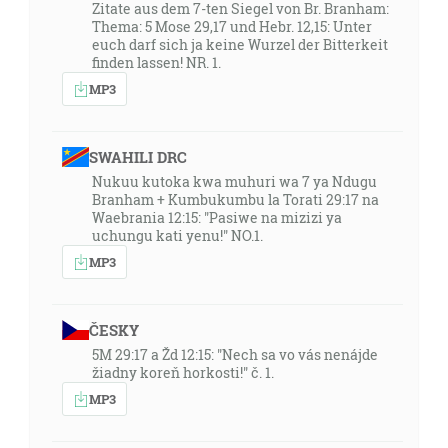
Zitate aus dem 7-ten Siegel von Br. Branham:
Thema: 5 Mose 29,17 und Hebr. 12,15: Unter
euch darf sich ja keine Wurzel der Bitterkeit
finden lassen! NR. 1.
MP3
SWAHILI DRC
Nukuu kutoka kwa muhuri wa 7 ya Ndugu
Branham + Kumbukumbu la Torati 29:17 na
Waebrania 12:15: "Pasiwe na mizizi ya
uchungu kati yenu!" NO.1.
MP3
ČESKY
5M 29:17 a Žd 12:15: "Nech sa vo vás nenájde
žiadny koreň horkosti!" č. 1.
MP3