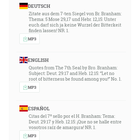
DEUTSCH
Zitate aus dem 7-ten Siegel von Br. Branham:
Thema: 5 Mose 29,17 und Hebr. 12,15: Unter
euch darf sich ja keine Wurzel der Bitterkeit
finden lassen! NR. 1.
MP3
ENGLISH
Quotes from The 7th Seal by Bro. Branham:
Subject: Deut. 29:17 and Heb. 12:15: “Let no
root of bitterness be found among you!” No. 1.
MP3
ESPAÑOL
Citas del 7º sello por el H. Branham: Tema:
Deut. 29:17 y Heb. 12:15: ¡Que no se halle entre
vosotros raíz de amargura! NR. 1.
MP3