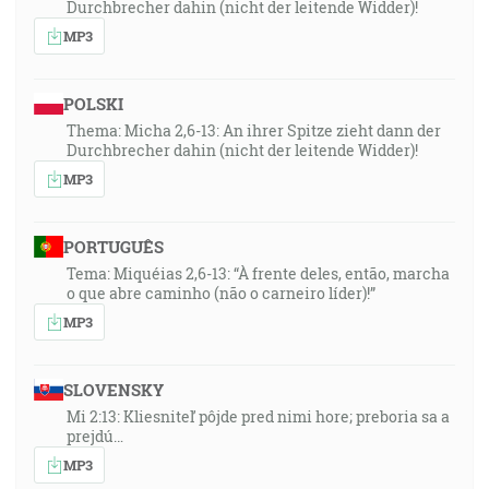
Durchbrecher dahin (nicht der leitende Widder)!
MP3
POLSKI
Thema: Micha 2,6-13: An ihrer Spitze zieht dann der
Durchbrecher dahin (nicht der leitende Widder)!
MP3
PORTUGUÊS
Tema: Miquéias 2,6-13: “À frente deles, então, marcha
o que abre caminho (não o carneiro líder)!”
MP3
SLOVENSKY
Mi 2:13: Kliesniteľ pôjde pred nimi hore; preboria sa a
prejdú…
MP3