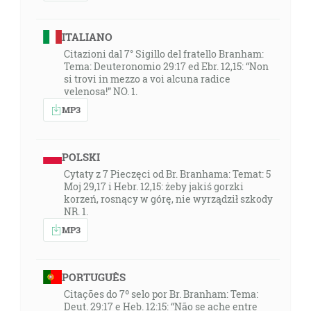
ITALIANO
Citazioni dal 7° Sigillo del fratello Branham:
Tema: Deuteronomio 29:17 ed Ebr. 12,15: “Non
si trovi in ​​mezzo a voi alcuna radice
velenosa!” NO. 1.
MP3
POLSKI
Cytaty z 7 Pieczęci od Br. Branhama: Temat: 5
Moj 29,17 i Hebr. 12,15: żeby jakiś gorzki
korzeń, rosnący w górę, nie wyrządził szkody
NR. 1.
MP3
PORTUGUÊS
Citações do 7º selo por Br. Branham: Tema:
Deut. 29:17 e Heb. 12:15: “Não se ache entre