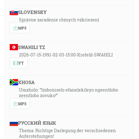
SLOVENSKY
Správne zaradenie rôznych vzkriesení
MP3
SWAHILI TZ
2026-07-15-1991-02-03-15:00-Krefeld-SWAHILI
YT
XHOSA
Umxholo: “Imboniselo efanelekileyo ngeentlobo
zeentlobo zovuko!”
MP3
РУССКИЙ ЯЗЫК
Thema: Richtige Darlegung der verschiedenen
Auferstehungen!