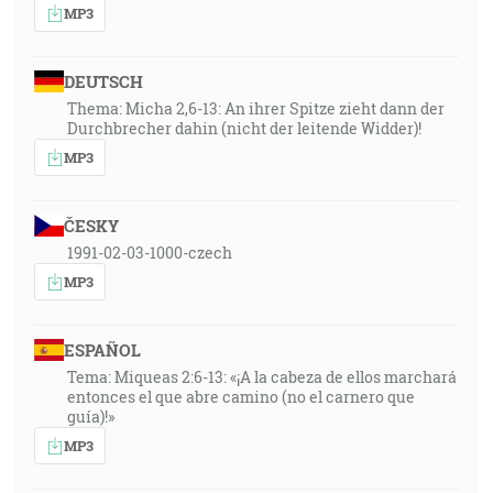
MP3
DEUTSCH
Thema: Micha 2,6-13: An ihrer Spitze zieht dann der
Durchbrecher dahin (nicht der leitende Widder)!
MP3
ČESKY
1991-02-03-1000-czech
MP3
ESPAÑOL
Tema: Miqueas 2:6-13: «¡A la cabeza de ellos marchará
entonces el que abre camino (no el carnero que
guía)!»
MP3