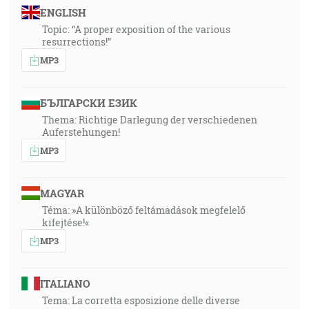
ENGLISH
Topic: “A proper exposition of the various
resurrections!”
MP3
БЪЛГАРСКИ ЕЗИК
Thema: Richtige Darlegung der verschiedenen
Auferstehungen!
MP3
MAGYAR
Téma: »A különböző feltámadások megfelelő
kifejtése!«
MP3
ITALIANO
Tema: La corretta esposizione delle diverse