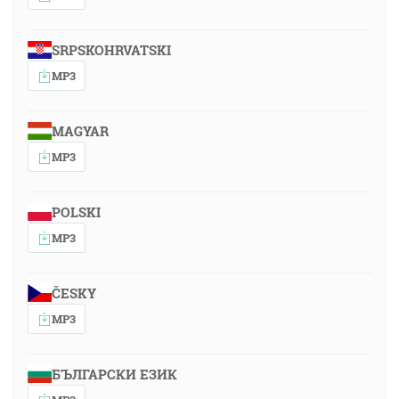
SRPSKOHRVATSKI
MP3
MAGYAR
MP3
POLSKI
MP3
ČESKY
MP3
БЪЛГАРСКИ ЕЗИК