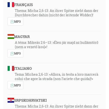
FRANÇAIS
Thema: Micha 2,6-13: An ihrer Spitze zieht dann der
Durchbrecher dahin (nicht der leitende Widder)!
MP3
MAGYAR
A téma: Mikeás 2:6–13: »Élen jár majd az hullámtörő
(nem a vezető kos)«!
MP3
ITALIANO
Tema: Michea 2,6-13: «Allora, in testa a loro marcerà
colui che apre la strada (non l’ariete che guida)!»
MP3
SRPSKOHRVATSKI
Thema: Micha 2,6-13: An ihrer Spitze zieht dann der