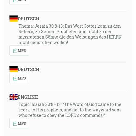
DEUTSCH
Thema: Jesaia 30,8-13: Das Wort Gottes kam zu den
Sehern, zu Seinen Propheten und nicht zu den
missratenen Söhne die den Weisungen des HERRN
nicht gehorchen wollen!
MP3
DEUTSCH
MP3
ENGLISH
Topic: Isaiah 30:8–13: “The Word of God came to the
seers, to His prophets, and not to the wayward sons
who refuse to obey the LORD’s commands!”
MP3