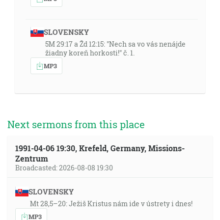
SLOVENSKY
5M 29:17 a Žd 12:15: "Nech sa vo vás nenájde
žiadny koreň horkosti!" č. 1.
MP3
Next sermons from this place
1991-04-06 19:30, Krefeld, Germany, Missions-
Zentrum
Broadcasted: 2026-08-08 19:30
SLOVENSKY
Mt 28,5–20: Ježiš Kristus nám ide v ústrety i dnes!
MP3