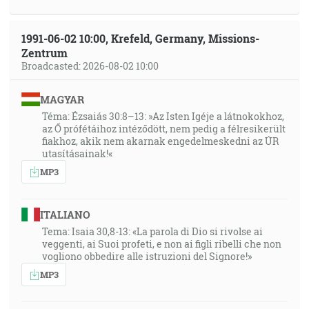
1991-06-02 10:00, Krefeld, Germany, Missions-
Zentrum
Broadcasted: 2026-08-02 10:00
MAGYAR
Téma: Ézsaiás 30:8–13: »Az Isten Igéje a látnokokhoz,
az Ő prófétáihoz intéződött, nem pedig a félresikerült
fiakhoz, akik nem akarnak engedelmeskedni az ÚR
utasításainak!«
MP3
ITALIANO
Tema: Isaia 30,8-13: «La parola di Dio si rivolse ai
veggenti, ai Suoi profeti, e non ai figli ribelli che non
vogliono obbedire alle istruzioni del Signore!»
MP3