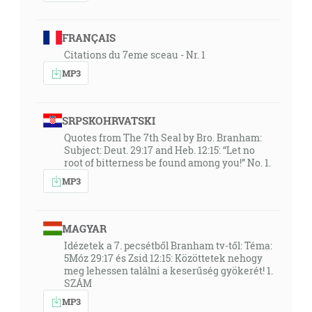
FRANÇAIS
Citations du 7eme sceau - Nr. 1
MP3
SRPSKOHRVATSKI
Quotes from The 7th Seal by Bro. Branham:
Subject: Deut. 29:17 and Heb. 12:15: “Let no
root of bitterness be found among you!” No. 1.
MP3
MAGYAR
Idézetek a 7. pecsétből Branham tv-től: Téma:
5Móz 29:17 és Zsid 12:15: Közöttetek nehogy
meg lehessen találni a keserűség gyökerét! 1.
SZÁM
MP3