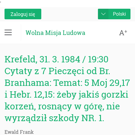
'
Zaloguj się
Polski
A
+
Wolna Misja Ludowa
Krefeld, 31. 3. 1984 / 19:30
Cytaty z 7 Pieczęci od Br.
Branhama: Temat: 5 Moj 29,17
i Hebr. 12,15: żeby jakiś gorzki
korzeń, rosnący w górę, nie
wyrządził szkody NR. 1.
Ewald Frank