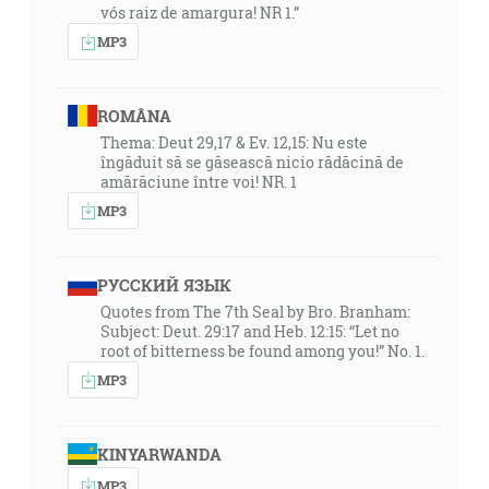
vós raiz de amargura! NR 1.”
MP3
ROMÂNA
Thema: Deut 29,17 & Ev. 12,15: Nu este
îngăduit să se găsească nicio rădăcină de
amărăciune între voi! NR. 1
MP3
РУССКИЙ ЯЗЫК
Quotes from The 7th Seal by Bro. Branham:
Subject: Deut. 29:17 and Heb. 12:15: “Let no
root of bitterness be found among you!” No. 1.
MP3
KINYARWANDA
MP3