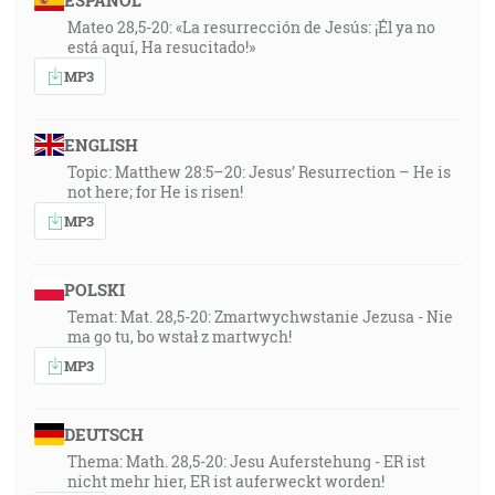
ESPAÑOL
Mateo 28,5-20: «La resurrección de Jesús: ¡Él ya no
está aquí, Ha resucitado!»
MP3
ENGLISH
Topic: Matthew 28:5–20: Jesus’ Resurrection – He is
not here; for He is risen!
MP3
POLSKI
Temat: Mat. 28,5-20: Zmartwychwstanie Jezusa - Nie
ma go tu, bo wstał z martwych!
MP3
DEUTSCH
Thema: Math. 28,5-20: Jesu Auferstehung - ER ist
nicht mehr hier, ER ist auferweckt worden!