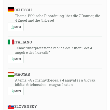
DEUTSCH
Thema: Biblische Einordnung über die 7 Donner, die
4 Engel und die 4 Rosse!
MP3
ITALIANO
Tema: “Interpretazione biblica dei 7 tuoni, dei 4
angeli e dei 4 cavalli!”
MP3
MAGYAR
A téma: »A 7 mennydörgés, a 4 angyal és a 4 lovak
bibliai értelmezése - magyarázata!«
MP3
SLOVENSKY