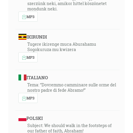
szerzünk neki, amikor hittel köszönetet
mondunk neki.
MP3
IKIRUNDI
Tugere ikirenge muca Aburahamu
Sogokuruza mu kwizera
MP3
ITALIANO
Tema: “Dovremmo camminare sulle orme del
nostro padre di fede Abramo!”
MP3
POLSKI
Subject: We should walk in the footsteps of
our father of faith, Abraham!