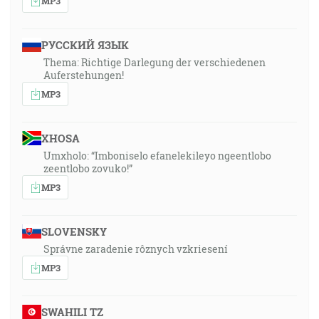
MP3
РУССКИЙ ЯЗЫК
Thema: Richtige Darlegung der verschiedenen
Auferstehungen!
MP3
XHOSA
Umxholo: “Imboniselo efanelekileyo ngeentlobo
zeentlobo zovuko!”
MP3
SLOVENSKY
Správne zaradenie rôznych vzkriesení
MP3
SWAHILI TZ