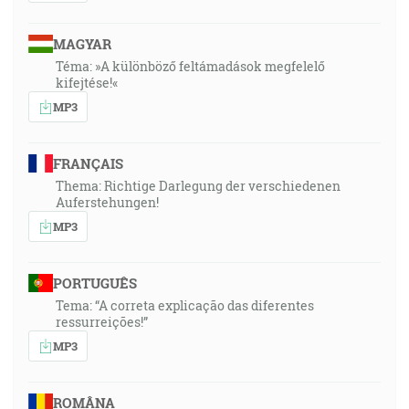
MAGYAR
Téma: »A különböző feltámadások megfelelő
kifejtése!«
MP3
FRANÇAIS
Thema: Richtige Darlegung der verschiedenen
Auferstehungen!
MP3
PORTUGUÊS
Tema: “A correta explicação das diferentes
ressurreições!”
MP3
ROMÂNA