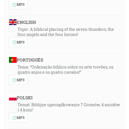
MP3
ENGLISH
Topic: A biblical placing of the seven thunders, the
four angels and the four horses!
MP3
PORTUGUÊS
Tema: “Ordenação bíblica sobre os sete trovões, os
quatro anjos e os quatro cavalos!”
MP3
POLSKI
Temat: Biblijne uporządkowanie 7 Gromów, 4 aniołów
i 4 koni!
MP3