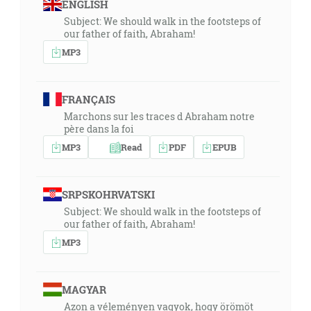
ENGLISH
Subject: We should walk in the footsteps of
our father of faith, Abraham!
MP3
FRANÇAIS
Marchons sur les traces d Abraham notre
père dans la foi
MP3
Read
PDF
EPUB
SRPSKOHRVATSKI
Subject: We should walk in the footsteps of
our father of faith, Abraham!
MP3
MAGYAR
Azon a véleményen vagyok, hogy örömöt