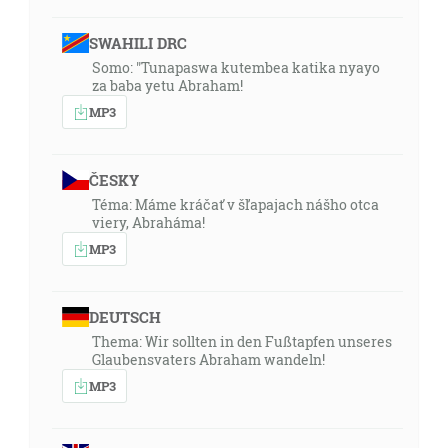
SWAHILI DRC
Somo: "Tunapaswa kutembea katika nyayo
za baba yetu Abraham!
MP3
ČESKY
Téma: Máme kráčať v šľapajach nášho otca
viery, Abraháma!
MP3
DEUTSCH
Thema: Wir sollten in den Fußtapfen unseres
Glaubensvaters Abraham wandeln!
MP3