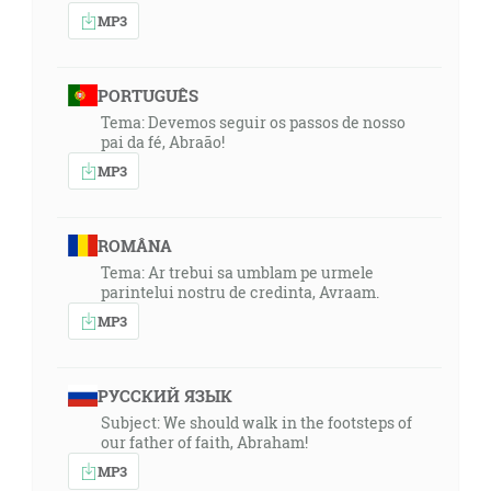
MP3
PORTUGUÊS
Tema: Devemos seguir os passos de nosso
pai da fé, Abraão!
MP3
ROMÂNA
Tema: Ar trebui sa umblam pe urmele
parintelui nostru de credinta, Avraam.
MP3
РУССКИЙ ЯЗЫК
Subject: We should walk in the footsteps of
our father of faith, Abraham!
MP3