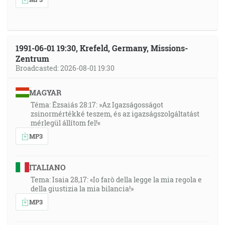
1991-06-01 19:30, Krefeld, Germany, Missions-
Zentrum
Broadcasted: 2026-08-01 19:30
MAGYAR
Téma: Ézsaiás 28:17: »Az Igazságosságot
zsinormértékké teszem, és az igazságszolgáltatást
mérlegül állítom fel!«
MP3
ITALIANO
Tema: Isaia 28,17: «Io farò della legge la mia regola e
della giustizia la mia bilancia!»
MP3