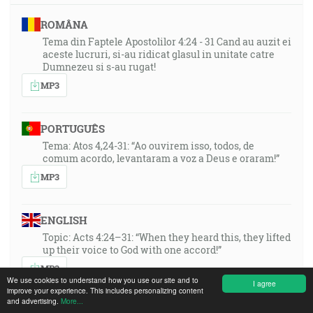
ROMÂNA
Tema din Faptele Apostolilor 4:24 - 31 Cand au auzit ei
aceste lucruri, si-au ridicat glasul in unitate catre
Dumnezeu si s-au rugat!
MP3
PORTUGUÊS
Tema: Atos 4,24-31: “Ao ouvirem isso, todos, de
comum acordo, levantaram a voz a Deus e oraram!”
MP3
ENGLISH
Topic: Acts 4:24–31: “When they heard this, they lifted
up their voice to God with one accord!”
MP3
We use cookies to understand how you use our site and to
I agree
improve your experience. This includes personalizing content
and advertising.
More...
DEUTSCH