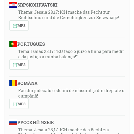
SRPSKOHRVATSKI
Thema: Jesaia 28,17: ICH mache das Recht zur
Richtschnur und die Gerechtigkeit zur Setzwaage!
MP3
PORTUGUÊS
Tema: Isaías 28,17: “EU faço o juizo a linha para medir
e da justiça a minha balança!”
MP3
ROMÂNA
Fac din judecată o sfoară de măsurat și din dreptate o
cumpănă!
MP3
РУССКИЙ ЯЗЫК
Thema: Jesaia 28,17: ICH mache das Recht zur