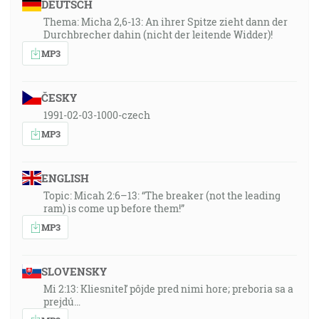
DEUTSCH
Thema: Micha 2,6-13: An ihrer Spitze zieht dann der
Durchbrecher dahin (nicht der leitende Widder)!
MP3
ČESKY
1991-02-03-1000-czech
MP3
ENGLISH
Topic: Micah 2:6–13: “The breaker (not the leading
ram) is come up before them!”
MP3
SLOVENSKY
Mi 2:13: Kliesniteľ pôjde pred nimi hore; preboria sa a
prejdú…