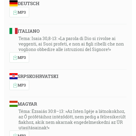
DEUTSCH
MP3
ITALIANO
Tema: Isaia 30,8-13: «La parola di Dio si rivolse ai
veggenti, ai Suoi profeti, e non ai figli ribelli che non
vogliono obbedire alle istruzioni del Signore!»
MP3
SRPSKOHRVATSKI
MP3
MAGYAR
Téma: Ézsaiás 30:8–13: »Az Isten Igéje a látnokokhoz,
az Ő prófétáihoz intéződött, nem pedig a félresikerült
fiakhoz, akik nem akarnak engedelmeskedni az ÚR
utasításainak!«
MP3