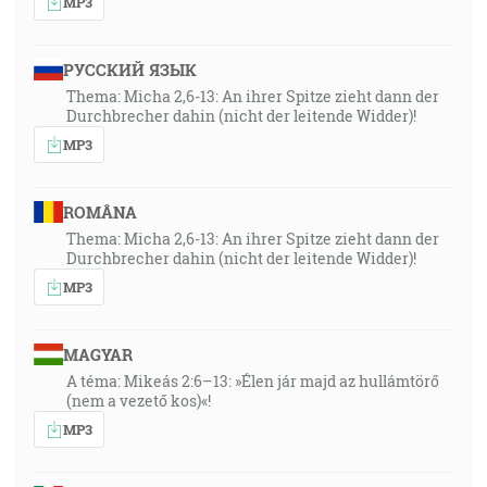
MP3
РУССКИЙ ЯЗЫК
Thema: Micha 2,6-13: An ihrer Spitze zieht dann der
Durchbrecher dahin (nicht der leitende Widder)!
MP3
ROMÂNA
Thema: Micha 2,6-13: An ihrer Spitze zieht dann der
Durchbrecher dahin (nicht der leitende Widder)!
MP3
MAGYAR
A téma: Mikeás 2:6–13: »Élen jár majd az hullámtörő
(nem a vezető kos)«!
MP3