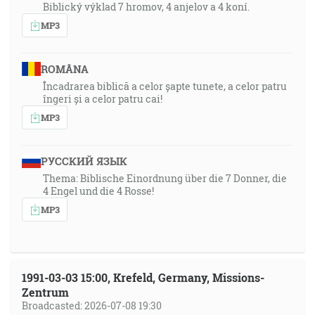
Biblický výklad 7 hromov, 4 anjelov a 4 koní.
MP3
ROMÂNA
Încadrarea biblică a celor șapte tunete, a celor patru
îngeri și a celor patru cai!
MP3
РУССКИЙ ЯЗЫК
Thema: Biblische Einordnung über die 7 Donner, die
4 Engel und die 4 Rosse!
MP3
1991-03-03 15:00, Krefeld, Germany, Missions-
Zentrum
Broadcasted: 2026-07-08 19:30