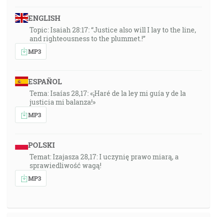
ENGLISH
Topic: Isaiah 28:17: “Justice also will I lay to the line,
and righteousness to the plummet.!”
MP3
ESPAÑOL
Tema: Isaías 28,17: «¡Haré de la ley mi guía y de la
justicia mi balanza!»
MP3
POLSKI
Temat: Izajasza 28,17: I uczynię prawo miarą, a
sprawiedliwość wagą!
MP3