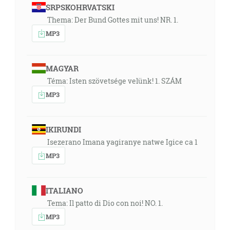
SRPSKOHRVATSKI
Thema: Der Bund Gottes mit uns! NR. 1.
MP3
MAGYAR
Téma: Isten szövetsége velünk! 1. SZÁM
MP3
IKIRUNDI
Isezerano Imana yagiranye natwe Igice ca 1
MP3
ITALIANO
Tema: Il patto di Dio con noi! NO. 1.
MP3