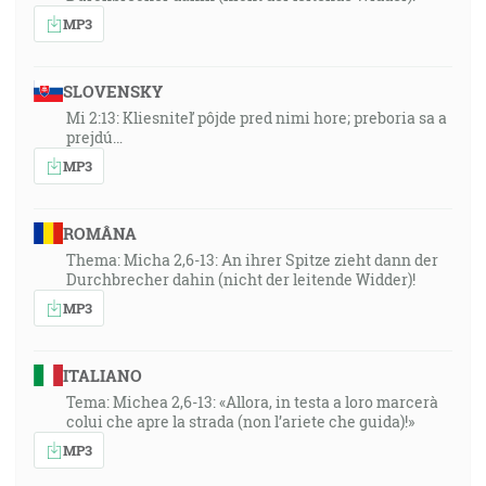
MP3
SLOVENSKY
Mi 2:13: Kliesniteľ pôjde pred nimi hore; preboria sa a
prejdú…
MP3
ROMÂNA
Thema: Micha 2,6-13: An ihrer Spitze zieht dann der
Durchbrecher dahin (nicht der leitende Widder)!
MP3
ITALIANO
Tema: Michea 2,6-13: «Allora, in testa a loro marcerà
colui che apre la strada (non l’ariete che guida)!»
MP3