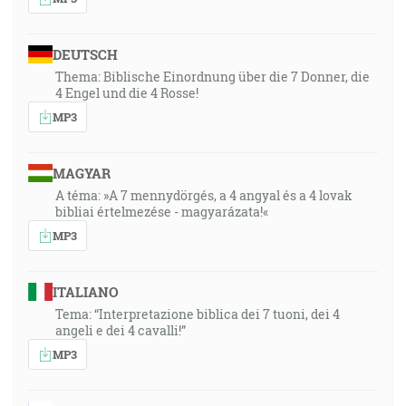
DEUTSCH
Thema: Biblische Einordnung über die 7 Donner, die
4 Engel und die 4 Rosse!
MP3
MAGYAR
A téma: »A 7 mennydörgés, a 4 angyal és a 4 lovak
bibliai értelmezése - magyarázata!«
MP3
ITALIANO
Tema: “Interpretazione biblica dei 7 tuoni, dei 4
angeli e dei 4 cavalli!”
MP3