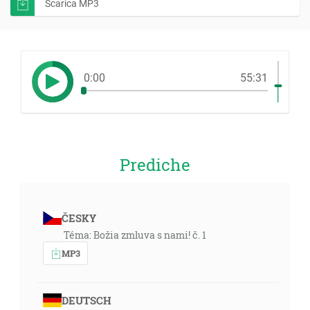
Scarica MP3
0:00
55:31
Prediche
ČESKY
Téma: Božia zmluva s nami! č. 1
MP3
DEUTSCH