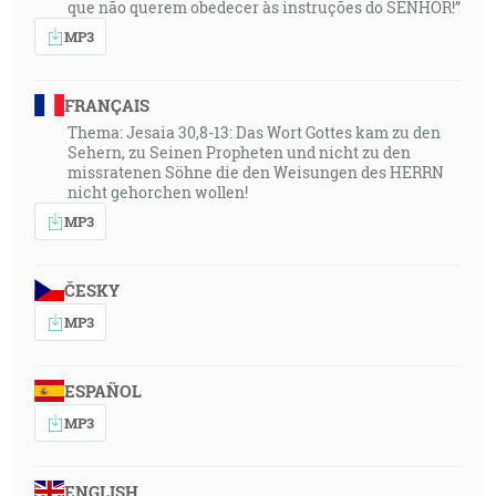
que não querem obedecer às instruções do SENHOR!”
MP3
FRANÇAIS
Thema: Jesaia 30,8-13: Das Wort Gottes kam zu den
Sehern, zu Seinen Propheten und nicht zu den
missratenen Söhne die den Weisungen des HERRN
nicht gehorchen wollen!
MP3
ČESKY
MP3
ESPAÑOL
MP3
ENGLISH