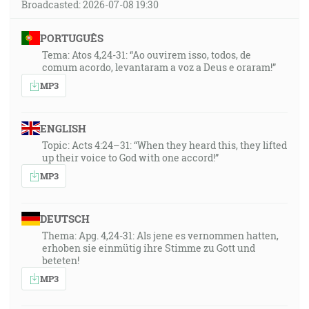
Broadcasted: 2026-07-08 19:30
PORTUGUÊS
Tema: Atos 4,24-31: “Ao ouvirem isso, todos, de
comum acordo, levantaram a voz a Deus e oraram!”
MP3
ENGLISH
Topic: Acts 4:24–31: “When they heard this, they lifted
up their voice to God with one accord!”
MP3
DEUTSCH
Thema: Apg. 4,24-31: Als jene es vernommen hatten,
erhoben sie einmütig ihre Stimme zu Gott und
beteten!
MP3