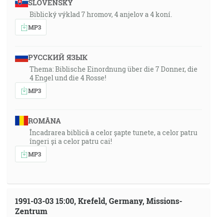
SLOVENSKY
Biblický výklad 7 hromov, 4 anjelov a 4 koní.
MP3
РУССКИЙ ЯЗЫК
Thema: Biblische Einordnung über die 7 Donner, die
4 Engel und die 4 Rosse!
MP3
ROMÂNA
Încadrarea biblică a celor șapte tunete, a celor patru
îngeri și a celor patru cai!
MP3
1991-03-03 15:00, Krefeld, Germany, Missions-
Zentrum