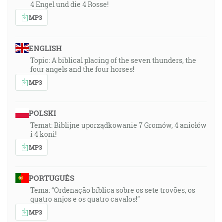
4 Engel und die 4 Rosse!
MP3
ENGLISH
Topic: A biblical placing of the seven thunders, the
four angels and the four horses!
MP3
POLSKI
Temat: Biblijne uporządkowanie 7 Gromów, 4 aniołów
i 4 koni!
MP3
PORTUGUÊS
Tema: “Ordenação bíblica sobre os sete trovões, os
quatro anjos e os quatro cavalos!”
MP3