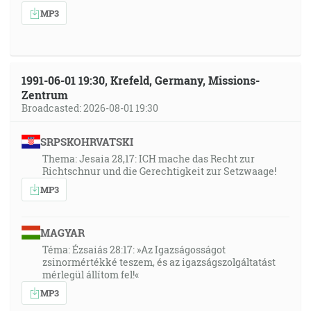
MP3
1991-06-01 19:30, Krefeld, Germany, Missions-
Zentrum
Broadcasted: 2026-08-01 19:30
SRPSKOHRVATSKI
Thema: Jesaia 28,17: ICH mache das Recht zur
Richtschnur und die Gerechtigkeit zur Setzwaage!
MP3
MAGYAR
Téma: Ézsaiás 28:17: »Az Igazságosságot
zsinormértékké teszem, és az igazságszolgáltatást
mérlegül állítom fel!«
MP3