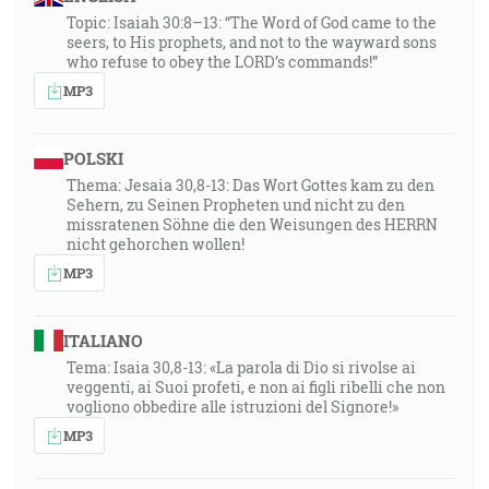
Topic: Isaiah 30:8–13: “The Word of God came to the
seers, to His prophets, and not to the wayward sons
who refuse to obey the LORD’s commands!”
MP3
POLSKI
Thema: Jesaia 30,8-13: Das Wort Gottes kam zu den
Sehern, zu Seinen Propheten und nicht zu den
missratenen Söhne die den Weisungen des HERRN
nicht gehorchen wollen!
MP3
ITALIANO
Tema: Isaia 30,8-13: «La parola di Dio si rivolse ai
veggenti, ai Suoi profeti, e non ai figli ribelli che non
vogliono obbedire alle istruzioni del Signore!»
MP3