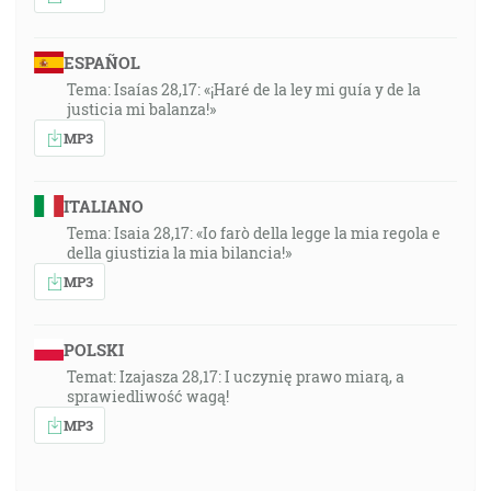
ESPAÑOL
Tema: Isaías 28,17: «¡Haré de la ley mi guía y de la
justicia mi balanza!»
MP3
ITALIANO
Tema: Isaia 28,17: «Io farò della legge la mia regola e
della giustizia la mia bilancia!»
MP3
POLSKI
Temat: Izajasza 28,17: I uczynię prawo miarą, a
sprawiedliwość wagą!
MP3