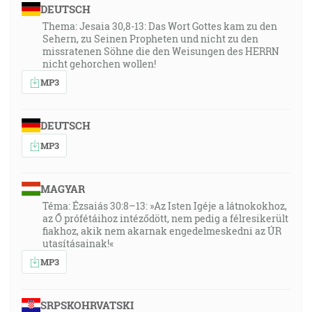
DEUTSCH
Thema: Jesaia 30,8-13: Das Wort Gottes kam zu den
Sehern, zu Seinen Propheten und nicht zu den
missratenen Söhne die den Weisungen des HERRN
nicht gehorchen wollen!
MP3
DEUTSCH
MP3
MAGYAR
Téma: Ézsaiás 30:8–13: »Az Isten Igéje a látnokokhoz,
az Ő prófétáihoz intéződött, nem pedig a félresikerült
fiakhoz, akik nem akarnak engedelmeskedni az ÚR
utasításainak!«
MP3
SRPSKOHRVATSKI