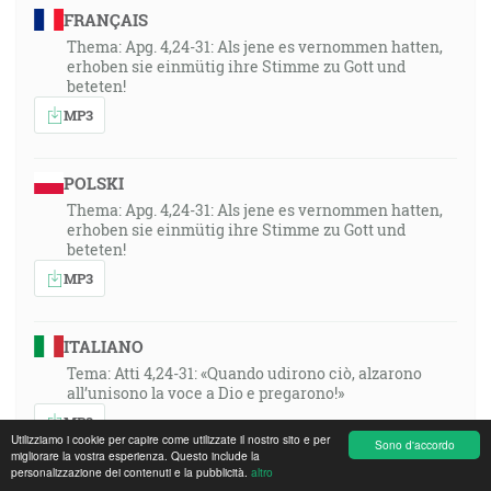
FRANÇAIS
Thema: Apg. 4,24-31: Als jene es vernommen hatten,
erhoben sie einmütig ihre Stimme zu Gott und
beteten!
MP3
POLSKI
Thema: Apg. 4,24-31: Als jene es vernommen hatten,
erhoben sie einmütig ihre Stimme zu Gott und
beteten!
MP3
ITALIANO
Tema: Atti 4,24-31: «Quando udirono ciò, alzarono
all’unisono la voce a Dio e pregarono!»
MP3
Utilizziamo i cookie per capire come utilizzate il nostro sito e per
Sono d'accordo
migliorare la vostra esperienza. Questo include la
personalizzazione dei contenuti e la pubblicità.
altro
ROMÂNA