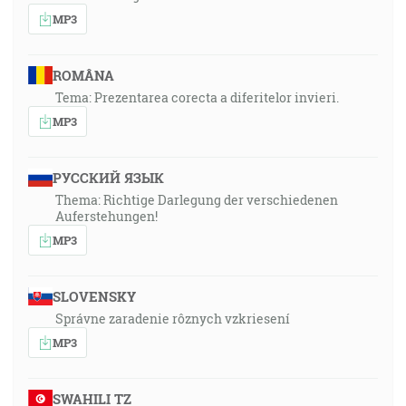
MP3
ROMÂNA
Tema: Prezentarea corecta a diferitelor invieri.
MP3
РУССКИЙ ЯЗЫК
Thema: Richtige Darlegung der verschiedenen
Auferstehungen!
MP3
SLOVENSKY
Správne zaradenie rôznych vzkriesení
MP3
SWAHILI TZ