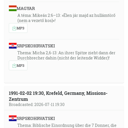
MAGYAR
A téma: Mikeás 2:6–13: »Élen jár majd az hullámtörő
(nem a vezető kos)«!
MP3
SRPSKOHRVATSKI
Thema: Micha 2,6-13: An ihrer Spitze zieht dann der
Durchbrecher dahin (nicht der leitende Widder)!
MP3
1991-02-02 19:30, Krefeld, Germany, Missions-
Zentrum
Broadcasted: 2026-07-11 19:30
SRPSKOHRVATSKI
Thema: Biblische Einordnung über die 7 Donner, die