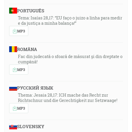
PORTUGUÊS
Tema: Isaías 28,17: “EU faço o juizo a linha para medir
e da justiça a minha balança!”
MP3
ROMÂNA
Fac din judecată o sfoară de măsurat și din dreptate o
cumpănă!
MP3
РУССКИЙ ЯЗЫК
Thema: Jesaia 28,17: ICH mache das Recht zur
Richtschnur und die Gerechtigkeit zur Setzwaage!
MP3
SLOVENSKY