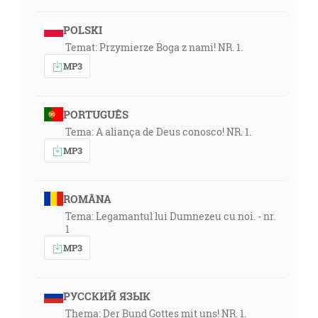
POLSKI
Temat: Przymierze Boga z nami! NR. 1.
MP3
PORTUGUÊS
Tema: A aliança de Deus conosco! NR. 1.
MP3
ROMÂNA
Tema: Legamantul lui Dumnezeu cu noi. - nr.
1
MP3
РУССКИЙ ЯЗЫК
Thema: Der Bund Gottes mit uns! NR. 1.