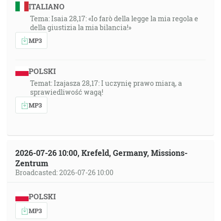
ITALIANO
Tema: Isaia 28,17: «Io farò della legge la mia regola e
della giustizia la mia bilancia!»
MP3
POLSKI
Temat: Izajasza 28,17: I uczynię prawo miarą, a
sprawiedliwość wagą!
MP3
2026-07-26 10:00, Krefeld, Germany, Missions-
Zentrum
Broadcasted: 2026-07-26 10:00
POLSKI
MP3