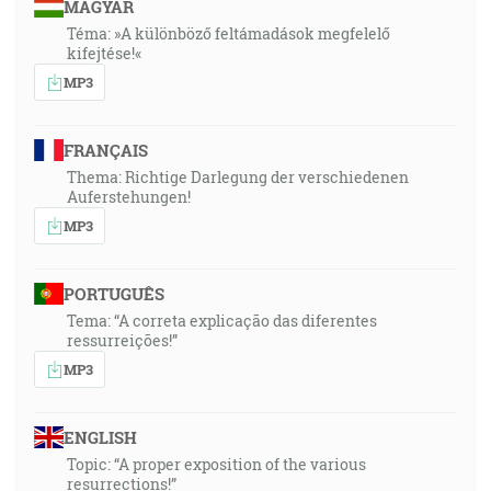
MAGYAR
Téma: »A különböző feltámadások megfelelő
kifejtése!«
MP3
FRANÇAIS
Thema: Richtige Darlegung der verschiedenen
Auferstehungen!
MP3
PORTUGUÊS
Tema: “A correta explicação das diferentes
ressurreições!”
MP3
ENGLISH
Topic: “A proper exposition of the various
resurrections!”