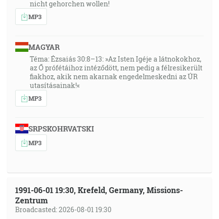
nicht gehorchen wollen!
MP3
MAGYAR
Téma: Ézsaiás 30:8–13: »Az Isten Igéje a látnokokhoz,
az Ő prófétáihoz intéződött, nem pedig a félresikerült
fiakhoz, akik nem akarnak engedelmeskedni az ÚR
utasításainak!«
MP3
SRPSKOHRVATSKI
MP3
1991-06-01 19:30, Krefeld, Germany, Missions-
Zentrum
Broadcasted: 2026-08-01 19:30