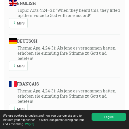
ENGLISH
Topic: Acts 4:24–31: “When they heard this, they lifted
up their voice to God with one accord!”
MP3
DEUTSCH
Thema: Apg. 4,24-31: Als jene es vernommen hatten,
erhoben sie einmütig ihre Stimme zu Gott und
beteten!
MP3
FRANÇAIS
Thema: Apg. 4,24-31: Als jene es vernommen hatten,
erhoben sie einmütig ihre Stimme zu Gott und
beteten!
MP3
We use cookies to understand how you use our site and to
I agree
improve your experience. This includes personalizing content
and advertising.
Więcej ...
POLSKI