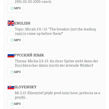
1991-02-03-1000-czech
MP3
ENGLISH
Topic: Micah 2:6–13: “The breaker (not the leading
ram) is come up before them!”
MP3
РУССКИЙ ЯЗЫК
Thema: Micha 2,6-13: An ihrer Spitze zieht dann der
Durchbrecher dahin (nicht der leitende Widder)!
MP3
SLOVENSKY
Mi 2:13: Kliesniteľ pôjde pred nimi hore; preboria sa a
prejdú…
MP3