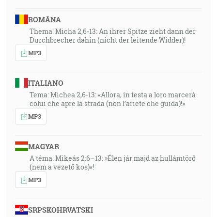
ROMÂNA
Thema: Micha 2,6-13: An ihrer Spitze zieht dann der
Durchbrecher dahin (nicht der leitende Widder)!
MP3
ITALIANO
Tema: Michea 2,6-13: «Allora, in testa a loro marcerà
colui che apre la strada (non l’ariete che guida)!»
MP3
MAGYAR
A téma: Mikeás 2:6–13: »Élen jár majd az hullámtörő
(nem a vezető kos)«!
MP3
SRPSKOHRVATSKI