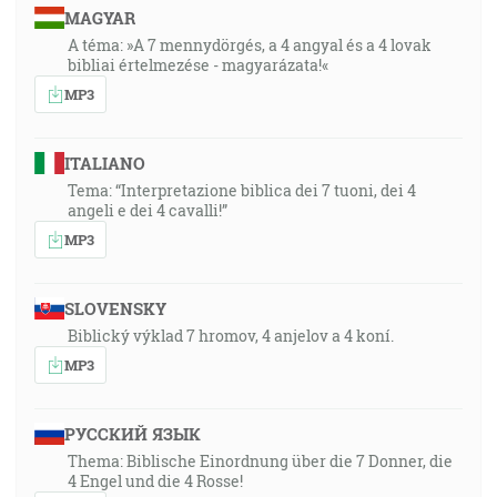
MAGYAR
A téma: »A 7 mennydörgés, a 4 angyal és a 4 lovak
bibliai értelmezése - magyarázata!«
MP3
ITALIANO
Tema: “Interpretazione biblica dei 7 tuoni, dei 4
angeli e dei 4 cavalli!”
MP3
SLOVENSKY
Biblický výklad 7 hromov, 4 anjelov a 4 koní.
MP3
РУССКИЙ ЯЗЫК
Thema: Biblische Einordnung über die 7 Donner, die
4 Engel und die 4 Rosse!