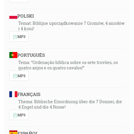
POLSKI
Temat: Biblijne uporządkowanie 7 Gromów, 4 aniołów
i 4 koni!
MP3
PORTUGUÊS
Tema: “Ordenação bíblica sobre os sete trovões, os
quatro anjos e os quatro cavalos!”
MP3
FRANÇAIS
Thema: Biblische Einordnung über die 7 Donner, die
4 Engel und die 4 Rosse!
MP3
ESPAÑOL