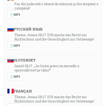
Fac din judecată o sfoară de măsurat și din dreptate o
cumpănă!
MP3
РУССКИЙ ЯЗЫК
Thema: Jesaia 28,17: ICH mache das Recht zur
Richtschnur und die Gerechtigkeit zur Setzwaage!
MP3
SLOVENSKY
Izaiáš 28,17: „Ja činím právo za meradlo a
spravodlivosť za váhu!“
MP3
FRANÇAIS
Thema: Jesaia 28,17: ICH mache das Recht zur
Richtschnur und die Gerechtigkeit zur Setzwaage!