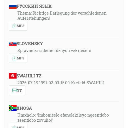
РУССКИЙ ЯЗЫК
Thema: Richtige Darlegung der verschiedenen
Auferstehungen!
MP3
SLOVENSKY
Správne zaradenie rôznych vzkriesení
MP3
SWAHILI TZ
2026-07-15-1991-02-03-15:00-Krefeld-SWAHILI
YT
XHOSA
Umxholo: “Imboniselo efanelekileyo ngeentlobo
zeentlobo zovuko!”
MP3