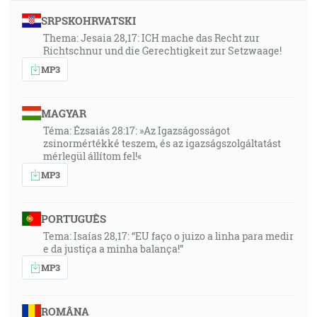
SRPSKOHRVATSKI
Thema: Jesaia 28,17: ICH mache das Recht zur
Richtschnur und die Gerechtigkeit zur Setzwaage!
MP3
MAGYAR
Téma: Ézsaiás 28:17: »Az Igazságosságot
zsinormértékké teszem, és az igazságszolgáltatást
mérlegül állítom fel!«
MP3
PORTUGUÊS
Tema: Isaías 28,17: “EU faço o juizo a linha para medir
e da justiça a minha balança!”
MP3
ROMÂNA