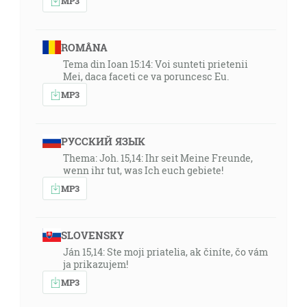
MP3
ROMÂNA
Tema din Ioan 15:14: Voi sunteti prietenii
Mei, daca faceti ce va poruncesc Eu.
MP3
РУССКИЙ ЯЗЫК
Thema: Joh. 15,14: Ihr seit Meine Freunde,
wenn ihr tut, was Ich euch gebiete!
MP3
SLOVENSKY
Ján 15,14: Ste moji priatelia, ak činíte, čo vám
ja prikazujem!
MP3