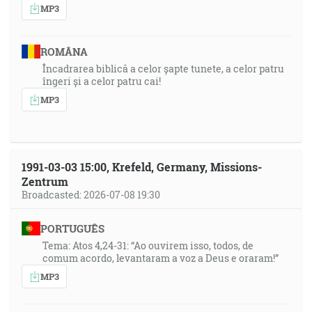
MP3
ROMÂNA
Încadrarea biblică a celor șapte tunete, a celor patru
îngeri și a celor patru cai!
MP3
1991-03-03 15:00, Krefeld, Germany, Missions-
Zentrum
Broadcasted: 2026-07-08 19:30
PORTUGUÊS
Tema: Atos 4,24-31: “Ao ouvirem isso, todos, de
comum acordo, levantaram a voz a Deus e oraram!”
MP3