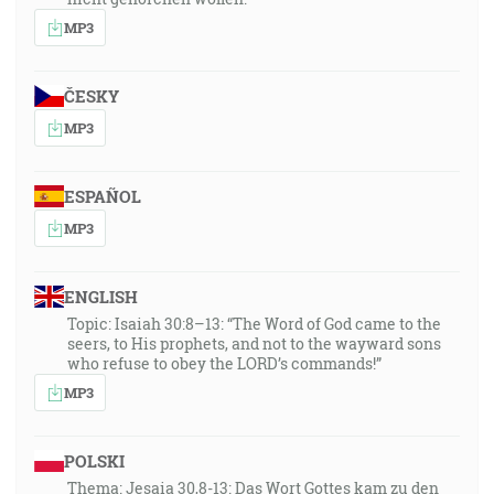
MP3
ČESKY
MP3
ESPAÑOL
MP3
ENGLISH
Topic: Isaiah 30:8–13: “The Word of God came to the
seers, to His prophets, and not to the wayward sons
who refuse to obey the LORD’s commands!”
MP3
POLSKI
Thema: Jesaia 30,8-13: Das Wort Gottes kam zu den