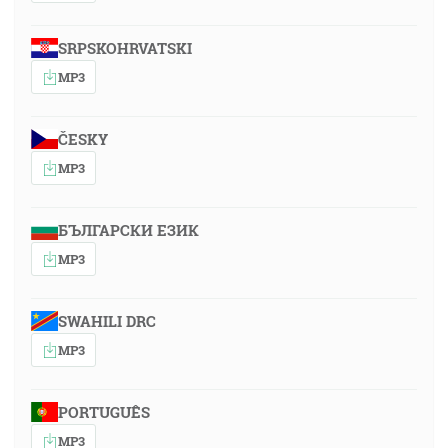
SRPSKOHRVATSKI
MP3
ČESKY
MP3
БЪЛГАРСКИ ЕЗИК
MP3
SWAHILI DRC
MP3
PORTUGUÊS
MP3