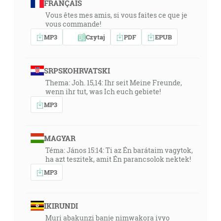
FRANÇAIS
Vous êtes mes amis, si vous faites ce que je
vous commande!
MP3
Czytaj
PDF
EPUB
SRPSKOHRVATSKI
Thema: Joh. 15,14: Ihr seit Meine Freunde,
wenn ihr tut, was Ich euch gebiete!
MP3
MAGYAR
Téma: János 15:14: Ti az Én barátaim vagytok,
ha azt teszitek, amit Én parancsolok nektek!
MP3
IKIRUNDI
Muri abakunzi banje nimwakora ivyo