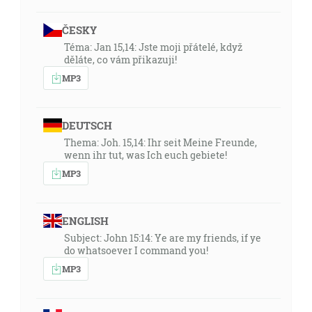
ČESKY
Téma: Jan 15,14: Jste moji přátelé, když
děláte, co vám přikazuji!
MP3
DEUTSCH
Thema: Joh. 15,14: Ihr seit Meine Freunde,
wenn ihr tut, was Ich euch gebiete!
MP3
ENGLISH
Subject: John 15:14: Ye are my friends, if ye
do whatsoever I command you!
MP3