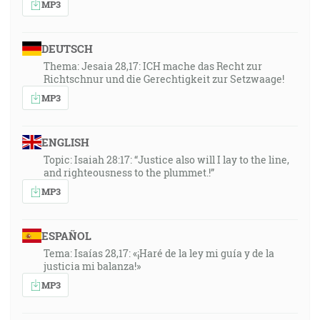
MP3
DEUTSCH
Thema: Jesaia 28,17: ICH mache das Recht zur
Richtschnur und die Gerechtigkeit zur Setzwaage!
MP3
ENGLISH
Topic: Isaiah 28:17: “Justice also will I lay to the line,
and righteousness to the plummet.!”
MP3
ESPAÑOL
Tema: Isaías 28,17: «¡Haré de la ley mi guía y de la
justicia mi balanza!»
MP3