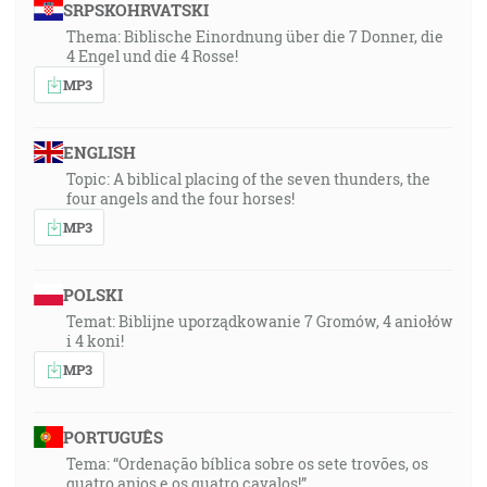
SRPSKOHRVATSKI
Thema: Biblische Einordnung über die 7 Donner, die
4 Engel und die 4 Rosse!
MP3
ENGLISH
Topic: A biblical placing of the seven thunders, the
four angels and the four horses!
MP3
POLSKI
Temat: Biblijne uporządkowanie 7 Gromów, 4 aniołów
i 4 koni!
MP3
PORTUGUÊS
Tema: “Ordenação bíblica sobre os sete trovões, os
quatro anjos e os quatro cavalos!”