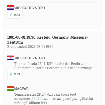
SRPSKOHRVATSKI
MP3
1991-06-01 19:30, Krefeld, Germany, Missions-
Zentrum
Broadcasted: 2026-08-01 19:30
SRPSKOHRVATSKI
Thema: Jesaia 28,17: ICH mache das Recht zur
Richtschnur und die Gerechtigkeit zur Setzwaage!
MP3
MAGYAR
Téma: Ézsaiás 28:17: »Az Igazságosságot
zsinormértékké teszem, és az igazságszolgáltatást
mérlegül állítom fel!«