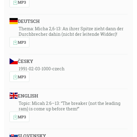
MP3
DEUTSCH
Thema: Micha 2,6-13: An ihrer Spitze zieht dann der
Durchbrecher dahin (nicht der leitende Widder)!
MP3
ČESKY
1991-02-03-1000-czech
MP3
ENGLISH
Topic: Micah 2:6–13: “The breaker (not the leading
ram) is come up before them!”
MP3
SLOVENSKY