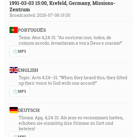
1991-03-03 15:00, Krefeld, Germany, Missions-
Zentrum
Broadcasted: 2026-07-08 19:30
PORTUGUÊS
Tema: Atos 4,24-31: “Ao ouvirem isso, todos, de
comum acordo, levantaram a voz a Deus e oraram!”
MP3
ENGLISH
Topic: Acts 4:24–31: “When they heard this, they lifted
up their voice to God with one accord!”
MP3
DEUTSCH
Thema: Apg. 4,24-31: Als jene es vernommen hatten,
erhoben sie einmütig ihre Stimme zu Gott und
beteten!
MP3