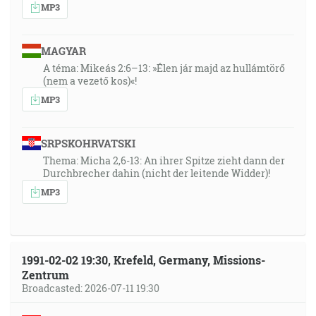
MP3
MAGYAR
A téma: Mikeás 2:6–13: »Élen jár majd az hullámtörő
(nem a vezető kos)«!
MP3
SRPSKOHRVATSKI
Thema: Micha 2,6-13: An ihrer Spitze zieht dann der
Durchbrecher dahin (nicht der leitende Widder)!
MP3
1991-02-02 19:30, Krefeld, Germany, Missions-
Zentrum
Broadcasted: 2026-07-11 19:30