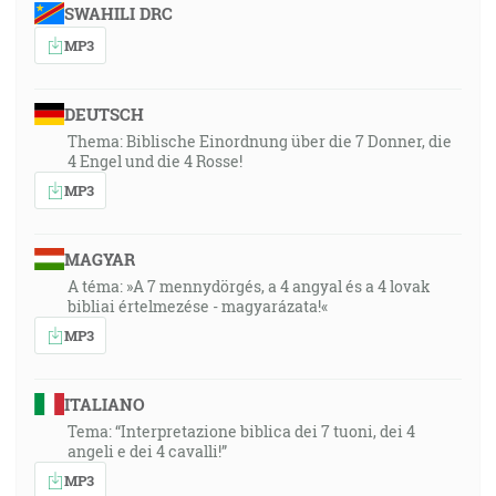
SWAHILI DRC
MP3
DEUTSCH
Thema: Biblische Einordnung über die 7 Donner, die
4 Engel und die 4 Rosse!
MP3
MAGYAR
A téma: »A 7 mennydörgés, a 4 angyal és a 4 lovak
bibliai értelmezése - magyarázata!«
MP3
ITALIANO
Tema: “Interpretazione biblica dei 7 tuoni, dei 4
angeli e dei 4 cavalli!”
MP3