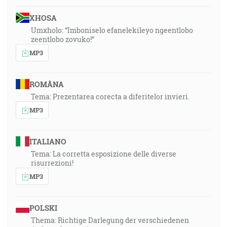
XHOSA
Umxholo: “Imboniselo efanelekileyo ngeentlobo
zeentlobo zovuko!”
MP3
ROMÂNA
Tema: Prezentarea corecta a diferitelor invieri.
MP3
ITALIANO
Tema: La corretta esposizione delle diverse
risurrezioni!
MP3
POLSKI
Thema: Richtige Darlegung der verschiedenen