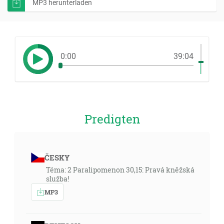
MP3 herunterladen
0:00
39:04
Predigten
ČESKY
Téma: 2 Paralipomenon 30,15: Pravá kněžská
služba!
MP3