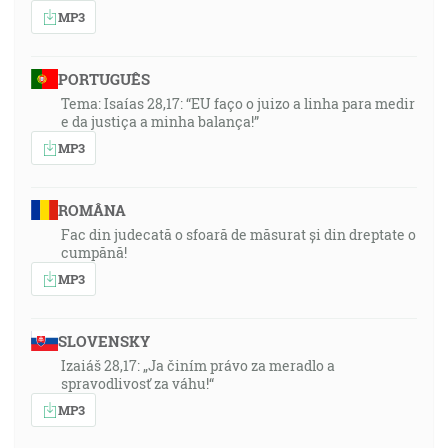
MP3
PORTUGUÊS
Tema: Isaías 28,17: “EU faço o juizo a linha para medir
e da justiça a minha balança!”
MP3
ROMÂNA
Fac din judecată o sfoară de măsurat și din dreptate o
cumpănă!
MP3
SLOVENSKY
Izaiáš 28,17: „Ja činím právo za meradlo a
spravodlivosť za váhu!“
MP3