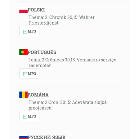
POLSKI
Thema: 2. Chronik 30,15: Wahrer
Priesterdienst!
MP3
PORTUGUÊS
Tema: 2 Crônicas 30,15: Verdadeiro serviço
sacerdotal!
MP3
ROMÂNA
Thema: 2 Cron. 30:15: Adevărata slujbă
preoțească!
MP3
РУССКИЙ ЯЗЫК