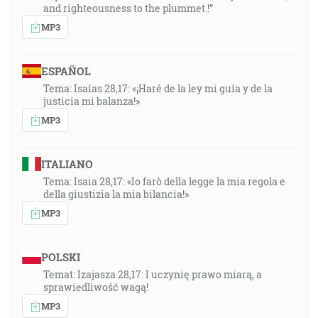
and righteousness to the plummet.!”
MP3
ESPAÑOL
Tema: Isaías 28,17: «¡Haré de la ley mi guía y de la
justicia mi balanza!»
MP3
ITALIANO
Tema: Isaia 28,17: «Io farò della legge la mia regola e
della giustizia la mia bilancia!»
MP3
POLSKI
Temat: Izajasza 28,17: I uczynię prawo miarą, a
sprawiedliwość wagą!
MP3