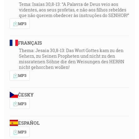
Tema: Isaías 30,8-13: “A Palavra de Deus veio aos
videntes, aos seus profetas, e não aos filhos rebeldes
que não querem obedecer às instruções do SENHOR!”
MP3
FRANÇAIS
Thema: Jesaia 30,8-13: Das Wort Gottes kam zu den
Sehern, zu Seinen Propheten und nicht zu den
missratenen Söhne die den Weisungen des HERRN
nicht gehorchen wollen!
MP3
ČESKY
MP3
ESPAÑOL
MP3