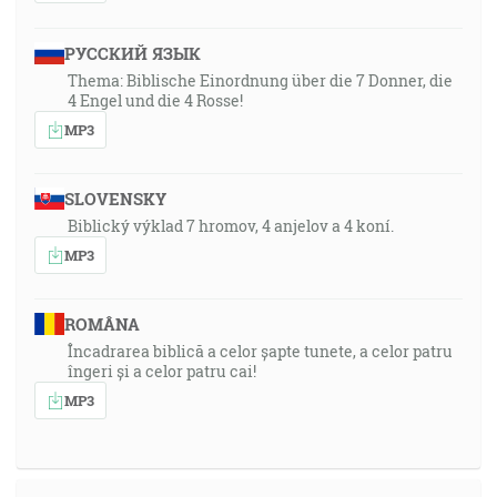
РУССКИЙ ЯЗЫК
Thema: Biblische Einordnung über die 7 Donner, die
4 Engel und die 4 Rosse!
MP3
SLOVENSKY
Biblický výklad 7 hromov, 4 anjelov a 4 koní.
MP3
ROMÂNA
Încadrarea biblică a celor șapte tunete, a celor patru
îngeri și a celor patru cai!
MP3