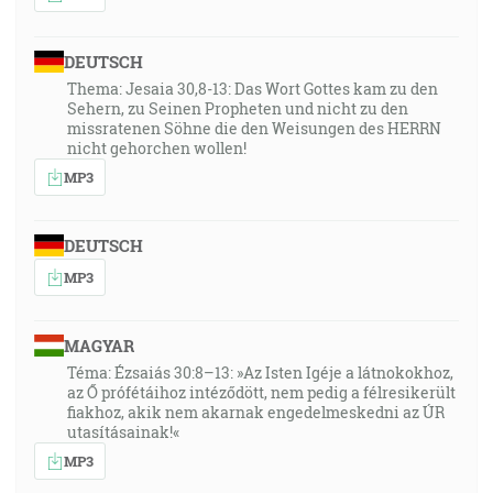
DEUTSCH
Thema: Jesaia 30,8-13: Das Wort Gottes kam zu den
Sehern, zu Seinen Propheten und nicht zu den
missratenen Söhne die den Weisungen des HERRN
nicht gehorchen wollen!
MP3
DEUTSCH
MP3
MAGYAR
Téma: Ézsaiás 30:8–13: »Az Isten Igéje a látnokokhoz,
az Ő prófétáihoz intéződött, nem pedig a félresikerült
fiakhoz, akik nem akarnak engedelmeskedni az ÚR
utasításainak!«
MP3