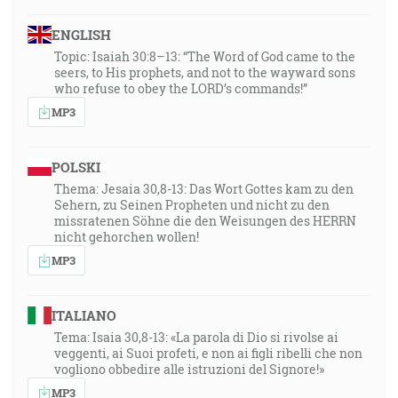
ENGLISH
Topic: Isaiah 30:8–13: “The Word of God came to the
seers, to His prophets, and not to the wayward sons
who refuse to obey the LORD’s commands!”
MP3
POLSKI
Thema: Jesaia 30,8-13: Das Wort Gottes kam zu den
Sehern, zu Seinen Propheten und nicht zu den
missratenen Söhne die den Weisungen des HERRN
nicht gehorchen wollen!
MP3
ITALIANO
Tema: Isaia 30,8-13: «La parola di Dio si rivolse ai
veggenti, ai Suoi profeti, e non ai figli ribelli che non
vogliono obbedire alle istruzioni del Signore!»
MP3