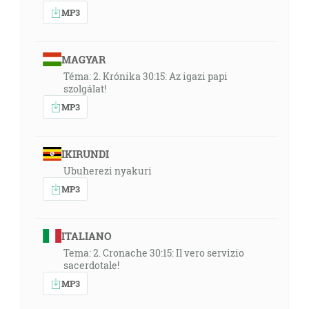
MP3
MAGYAR
Téma: 2. Krónika 30:15: Az igazi papi
szolgálat!
MP3
IKIRUNDI
Ubuherezi nyakuri
MP3
ITALIANO
Tema: 2. Cronache 30:15: Il vero servizio
sacerdotale!
MP3