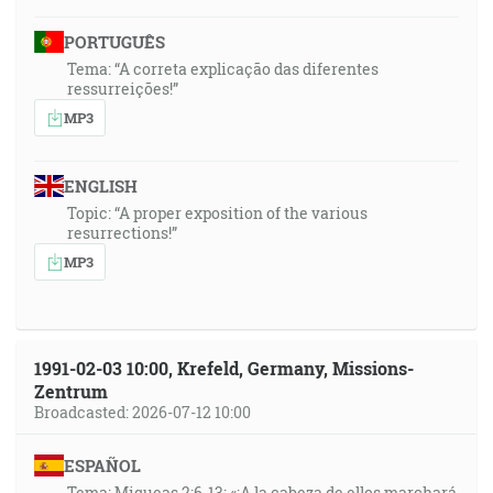
PORTUGUÊS
Tema: “A correta explicação das diferentes
ressurreições!”
MP3
ENGLISH
Topic: “A proper exposition of the various
resurrections!”
MP3
1991-02-03 10:00, Krefeld, Germany, Missions-
Zentrum
Broadcasted: 2026-07-12 10:00
ESPAÑOL
Tema: Miqueas 2:6-13: «¡A la cabeza de ellos marchará