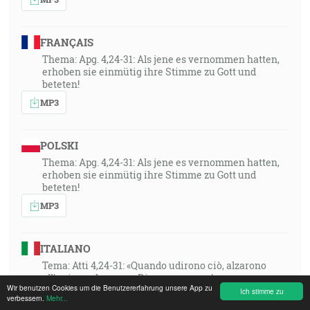
FRANÇAIS
Thema: Apg. 4,24-31: Als jene es vernommen hatten,
erhoben sie einmütig ihre Stimme zu Gott und
beteten!
MP3
POLSKI
Thema: Apg. 4,24-31: Als jene es vernommen hatten,
erhoben sie einmütig ihre Stimme zu Gott und
beteten!
MP3
ITALIANO
Tema: Atti 4,24-31: «Quando udirono ciò, alzarono
all’unisono la voce a Dio e pregarono!»
Wir benutzen Cookies um die Benutzererfahrung unsere App zu
Ich stimme zu
MP3
verbessern.
Mehr...